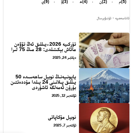
(5)
م
(2)
ن
(4)
ھ
(3)
ۋ
(9)
ي
ئاناسەھىپە
ئۇنىۋېرسال
تۈركىيە 2026-يىللىق ئەڭ تۆۋەن
مائاش بېكىتىلدى: 28 مىڭ 75 لىرا
دېكابىر 24, 2025
ياپونىيەنىڭ نوبېل ساھەسىدە 50
يىللىق پىلانىنى 24 يىلدا مۇددەتتىن
بۇرۇن ئەمەلگە ئاشۇردى
ئۆكتەبىر 12, 2025
نوبېل مۇكاپاتى
ئۆكتەبىر 7, 2025