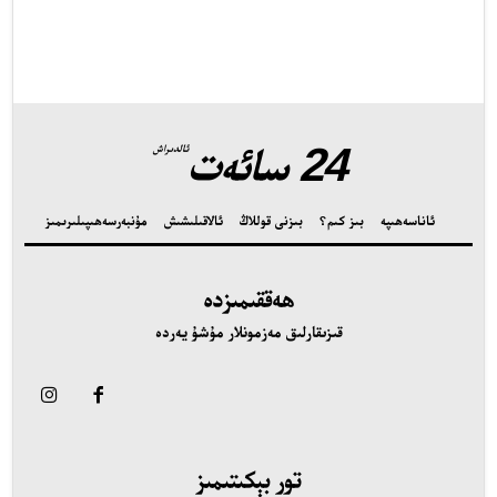
24 سائەت
ئالدىراش
ئاناسەھىپە
بىز كىم؟
بىزنى قوللاڭ
ئالاقىلىشىش
مۇنبەر
سەھىپىلىرىمىز
ھەققىمىزدە
قىزىقارلىق مەزمونلار مۇشۇ يەردە
تور بېكىتىمىز