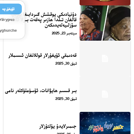
ئۇيغۇرچە
دۇنيادىكى يوقىلىش گىردابىغا بېرىپ
قالغان تىلدا ھازىر پەقەت بىرلا ئادەم
Уйғурчә
سۆزلىيەلەيدىكەن
Uyghurche
سېنتەبىر 23, 2025
قەدىمقى ئۇيغۇرلار قوللانغان ئىسىملار
ئىيۇن 30, 2025
بىر قىسىم ھايۋانات، ئۆسۈملۈكلەر نامى
ئىيۇن 30, 2025
جىمىرلايدۇ يۇلتۇزلار