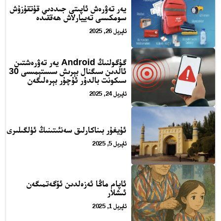
يەر تەۋرەش ئاپىتى جىددىي قۇتقۇزۇش
سومكىسى تەييارلاش ھەققىدە
ئاپرېل 26, 2025
تور بېكىتىمىز
گۇگولنىڭ Android يەر تەۋرەشتىن
ئالدىن سىگنال بېرىش سىستېمىسى 30
اناسەھىپە
سىكونت بالدۇر ئۇچۇر بېرەلىگەن
ىز كىم؟
ئاپرېل 24, 2025
ىزنى قوللاڭ
الاقىلىشىش
ئۇيغۇر بىناكارلىق سەنئىتىنىڭ ئۈلگىلىرى
ۇنبەر
ئاپرېل 5, 2025
ەھىپىلىرىمىز
ئاپام ماڭا ئەزەلدىن ئۆگەتمىگەن
ئىشلار
ئاپرېل 1, 2025