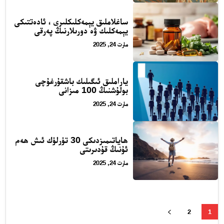
ساغلاملىق يېمەكلىكلىرى ، ئادەتتىكى
يېمەكلىك ۋە دورىلارنىڭ پەرقى
مارت 24, 2025
ياراملىق ئىگىلىك باشقۇرغۇچى
بولۇشنىڭ 100 مىزانى
مارت 24, 2025
ھاياتىمىزدىكى 30 تۈرلۈك ئىش ھەم
ئۇنىڭ قۇدىرىتى
مارت 24, 2025
2
1