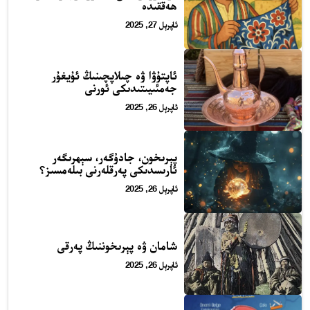
ھەققىدە
ئاپرېل 27, 2025
ئاپتۇۋا ۋە چىلاپچىنىڭ ئۇيغۇر
جەمئىيىتىدىكى ئورنى
ئاپرېل 26, 2025
24 سائەت ئەزالىق پىلانى
پېرىخون، جادۇگەر، سېھرىگەر
ئارىسدىكى پەرقلەرنى بىلەمسىز؟
ئاپرېل 26, 2025
شامان ۋە پېرىخوننىڭ پەرقى
ئاپرېل 26, 2025
ئەزا بولاي