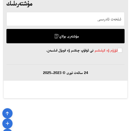
مۇشتەرىلىك
مۇشتەرى بولاي
تۈزۈم ۋە كېلىشىم
نى ئوقۇپ چىقتىم ۋە قوبۇل قىلىمەن.
24 سائەت تورى © 2023-2025