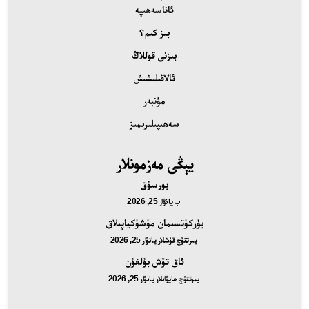
ئاناسەھىپە
بىز كىم؟
بىزنى قوللاڭ
ئالاقىلىشىش
مۇنبەر
سەھىپىلىرىمىز
يېڭى مەزمونلار
بورسۇق
ب
يانۋار 25, 2026
بۈركۈتسىمان مۈشۈكياپىلاق
يىرتقۇچ قۇشلار
يانۋار 25, 2026
ئاق تۆش بۇلغۇن
يىرتقۇچ ھايۋانلار
يانۋار 25, 2026