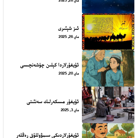
ماي 26, 2025
ئىز شېئىرى
ماي 26, 2025
ئۇيغۇرلاردا كېلىن چۈشەنچىسى
ماي 20, 2025
ئۇيغۇر مىسكەرلىك سەنئىتى
ماي 3, 2025
ئۇيغۇرلاردىكى سىمۋوللۇق رەڭلەر