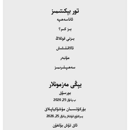
تور بېكىتىمىز
ئاناسەھىپە
بىز كىم؟
بىزنى قوللاڭ
ئالاقىلىشىش
مۇنبەر
سەھىپىلىرىمىز
يېڭى مەزمونلار
بورسۇق
ب
يانۋار 25, 2026
بۈركۈتسىمان مۈشۈكياپىلاق
يىرتقۇچ قۇشلار
يانۋار 25, 2026
ئاق تۆش بۇلغۇن