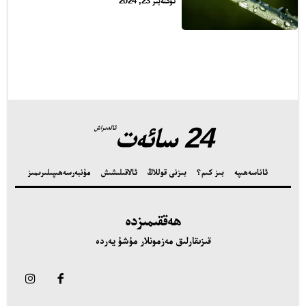
ئۆكتەبىر 23, 2024
تور بېكىتىمىز
اناسەھىپە
ىز كىم؟
24 سائەت
ئالدىراش
ىزنى قوللاڭ
الاقىلىشىش
ئاناسەھىپە
بىز كىم؟
بىزنى قوللاڭ
ئالاقىلىشىش
مۇنبەر
سەھىپىلىرىمىز
ۇنبەر
ەھىپىلىرىمىز
ھەققىمىزدە
قىزىقارلىق مەزمونلار مۇشۇ يەردە