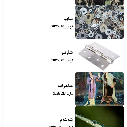
شايبا
ئاپرېل 26, 2025
24 سائەت ئەزالىق پىلانى
شارنىر
ئاپرېل 23, 2025
شاھزادە
مارت 27, 2025
شەبنەم
ئەزا بولاي