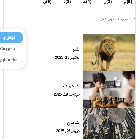
(5)
م
(2)
ن
(4)
ھ
(3)
ۋ
(9)
ي
ئاناسەھىپە
قامۇس
ش
ئۇيغۇرچە
شىر
Уйғурчә
دېكابىر 15, 2025
Uyghurche
شاھمات
سېنتەبىر 19, 2025
شامان
ئاپرېل 26, 2025