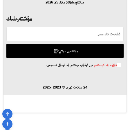
يىرتقۇچ ھايۋانلار
يانۋار 25, 2026
مۇشتەرىلىك
مۇشتەرى بولاي
تۈزۈم ۋە كېلىشىم
نى ئوقۇپ چىقتىم ۋە قوبۇل قىلىمەن.
24 سائەت تورى © 2023-2025