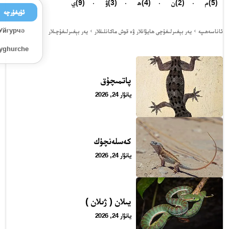
(5)
م
(2)
ن
(4)
ھ
(3)
ۋ
(9)
ي
ئۇيغۇرچە
Уйғурчә
ئاناسەھىپە
يەر بېغىرلىغۇچى ھايۋانلار ۋە قوش ماكانلىقلار
يەر بېغىرلىغۇچىلار
Uyghurche
پاتمىچۇق
يانۋار 24, 2026
كەسلەنچۈك
يانۋار 24, 2026
24 سائەت ئەزالىق پىلانى
يىلان ( ژىلان )
يانۋار 24, 2026