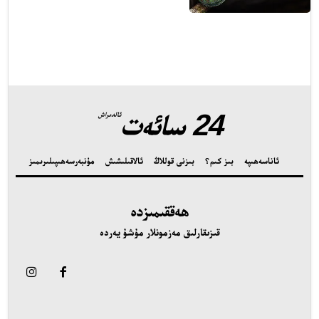
24 سائەت
ئالدىراش
ئەزا بولاي
ئاناسەھىپە
بىز كىم؟
بىزنى قوللاڭ
ئالاقىلىشىش
مۇنبەر
سەھىپىلىرىمىز
ھەققىمىزدە
تور بېكىتىمىز
قىزىقارلىق مەزمونلار مۇشۇ يەردە
اناسەھىپە
ىز كىم؟
ىزنى قوللاڭ
الاقىلىشىش