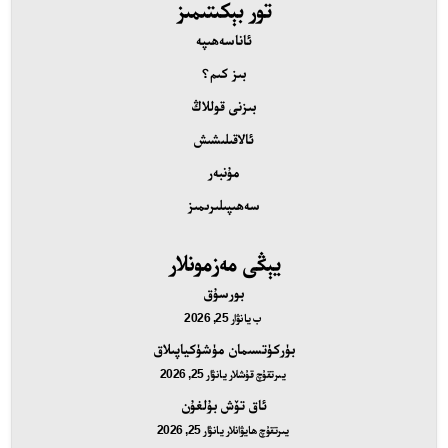
تور بېكىتىمىز
ۇنبەر
ئاناسەھىپە
ەھىپىلىرىمىز
بىز كىم؟
بىزنى قوللاڭ
ئالاقىلىشىش
مۇنبەر
سەھىپىلىرىمىز
يېڭى مەزمونلار
بورسۇق
ب
يانۋار 25, 2026
بۈركۈتسىمان مۈشۈكياپىلاق
يىرتقۇچ قۇشلار
يانۋار 25, 2026
ئاق تۆش بۇلغۇن
يىرتقۇچ ھايۋانلار
يانۋار 25, 2026