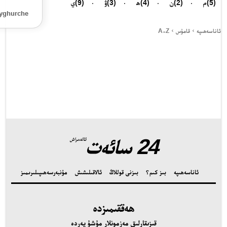
(5)
م
(2)
ن
(4)
ھ
(3)
ۋ
(9)
ي
Uyghurche
ئاناسەھىپە
قامۇس
A-Z
24 سائەت ئەزالىق پىلانى
24 سائەت
ئالدىراش
ئاناسەھىپە
بىز كىم؟
بىزنى قوللاڭ
ئالاقىلىشىش
مۇنبەر
سەھىپىلىرىمىز
ھەققىمىزدە
قىزىقارلىق مەزمونلار مۇشۇ يەردە