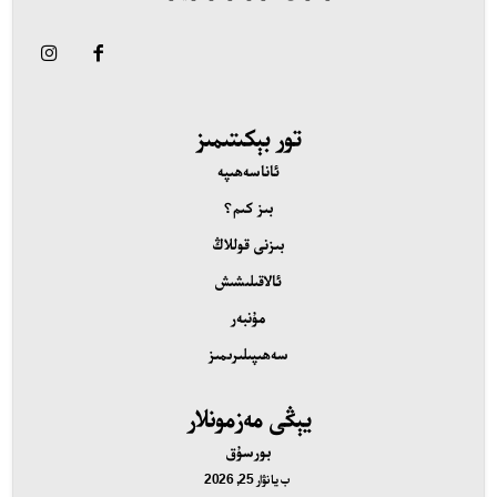
ئەزا بولاي
تور بېكىتىمىز
تور بېكىتىمىز
ئاناسەھىپە
اناسەھىپە
بىز كىم؟
ىز كىم؟
بىزنى قوللاڭ
ىزنى قوللاڭ
ئالاقىلىشىش
الاقىلىشىش
مۇنبەر
ۇنبەر
سەھىپىلىرىمىز
ەھىپىلىرىمىز
يېڭى مەزمونلار
بورسۇق
ب
يانۋار 25, 2026