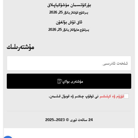
بۈركۈتسىمان مۈشۈكياپىلاق
يىرتقۇچ قۇشلار
يانۋار 25, 2026
ئاق تۆش بۇلغۇن
يىرتقۇچ ھايۋانلار
يانۋار 25, 2026
مۇشتەرىلىك
مۇشتەرى بولاي
تۈزۈم ۋە كېلىشىم
نى ئوقۇپ چىقتىم ۋە قوبۇل قىلىمەن.
24 سائەت تورى © 2023-2025