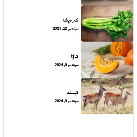
كەرەپشە
سېنتەبىر 12, 2024
24 سائەت ئەزالىق پىلانى
كاۋا
سېنتەبىر 9, 2024
كېيىك
سېنتەبىر 9, 2024
ئەزا بولاي