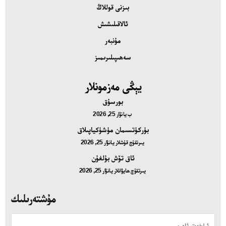
بىزنى قوللاڭ
ئالاقىلىشىش
مۇنبەر
سەھىپىلىرىمىز
يېڭى مەزمونلار
بورسۇق
ب
يانۋار 25, 2026
بۈركۈتسىمان مۈشۈكياپىلاق
يىرتقۇچ قۇشلار
يانۋار 25, 2026
ئاق تۆش بۇلغۇن
يىرتقۇچ ھايۋانلار
يانۋار 25, 2026
مۇشتەرىلىك