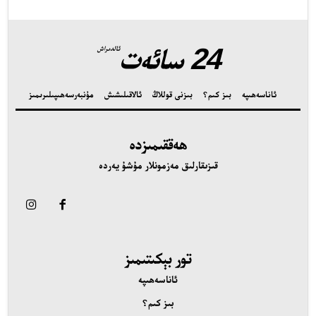
تور بېكىتىمىز
24 سائەت
ئالدىراش
اناسەھىپە
ىز كىم؟
ئاناسەھىپە
بىز كىم؟
بىزنى قوللاڭ
ئالاقىلىشىش
مۇنبەر
سەھىپىلىرىمىز
ىزنى قوللاڭ
الاقىلىشىش
ھەققىمىزدە
ۇنبەر
قىزىقارلىق مەزمونلار مۇشۇ يەردە
ەھىپىلىرىمىز
تور بېكىتىمىز
ئاناسەھىپە
بىز كىم؟