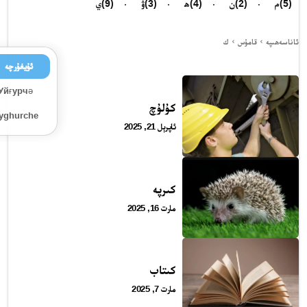
(5)
م
(2)
ن
(4)
ھ
(3)
ۋ
(9)
ي
ئاناسەھىپە
قامۇس
ك
ئۇيغۇرچە
Уйғурчә
كۇلۇچ
Uyghurche
ئاپرېل 21, 2025
كىرپە
مارت 16, 2025
كىتاب
مارت 7, 2025