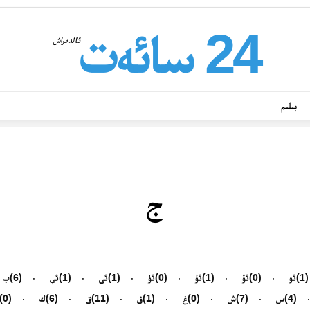
24 سائەت
ئالدىراش
بىلىم
ج
(1)
ئو
(0)
ئۆ
(1)
ئۇ
(0)
ئۈ
(1)
ئى
(1)
ئې
(6)
ب
(4)
س
(7)
ش
(0)
غ
(1)
ف
(11)
ق
(6)
ك
(0)