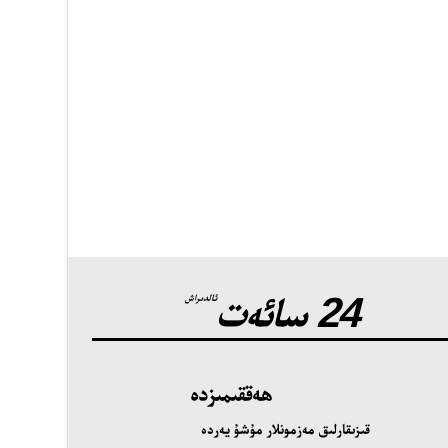
24 سائەت
ئالدىراش
ھەققىمىزدە
قىزىقارلىق مەزمونلار مۇشۇ يەردە