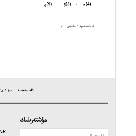
24 سائەت ئەزالىق پىلانى
(4)
ھ
(3)
ۋ
(9)
ي
ئاناسەھىپە
قامۇس
ج
ئەزا بولاي
ئاناسەھىپە
بىز كىم؟
مۇشتەرىلىك
بور