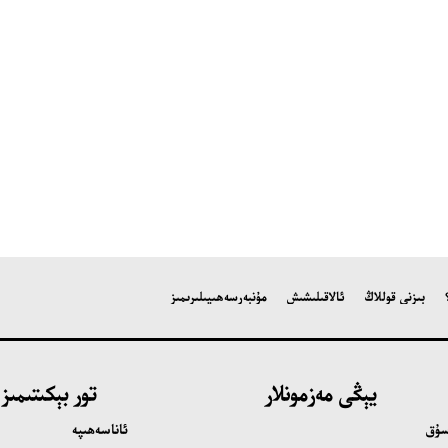
تور بېكىتىمىز
ئاناسەھىپە
بىز كىم؟
بىزنى قوللاڭ
ئالاقىلىشىش
مۇنبەر
سەھىپىلىرىمىز
بىزنى قوللاڭ
ئالاقىلىشىش
مۇنبەر
سەھىپىلىرىمىز
يېڭى مەزمونلار
تور بېكىتىمىز
سۇق
ئاناسەھىپە