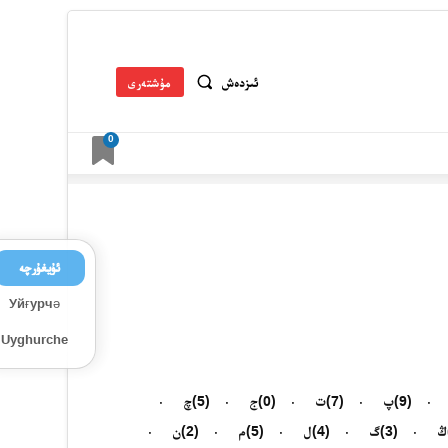
ئىزدەش
مۇشتەرى
0
ئۇيغۇرچە
Уйғурчә
Uyghurche
(9)
پ
(7)
ت
(0)
ج
(5)
چ
ڭ
(3)
گ
(4)
ل
(5)
م
(2)
ن