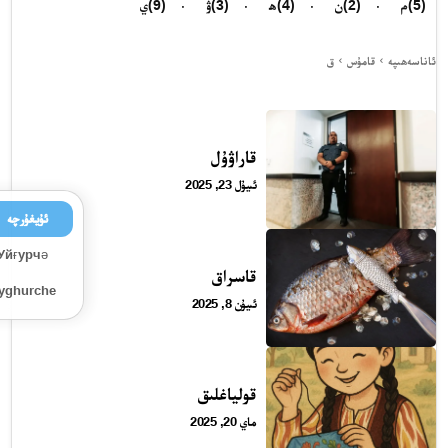
(5)
م
(2)
ن
(4)
ھ
(3)
ۋ
(9)
ي
ئاناسەھىپە
قامۇس
ق
قاراۋۇل
ئىيۇل 23, 2025
ئۇيغۇرچە
Уйғурчә
قاسراق
Uyghurche
ئىيۇن 8, 2025
قولياغلىق
ماي 20, 2025