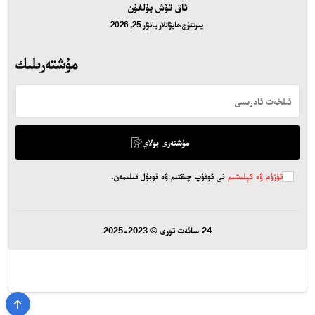
ئاق تۆش بۇلغۇن
يىرتقۇچ ھايۋانلار
يانۋار 25, 2026
مۇشتەرىلىك
مۇشتەرى بولاي
تۈزۈم ۋە كېلىشىم
نى ئوقۇپ چىقتىم ۋە قوبۇل قىلىمەن.
24 سائەت تورى © 2023-2025