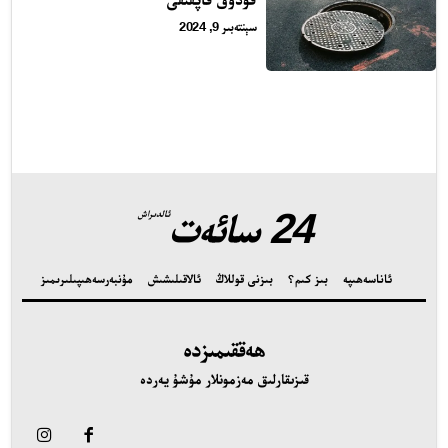
ىزنى قوللاڭ
سېنتەبىر 9, 2024
الاقىلىشىش
ۇنبەر
ەھىپىلىرىمىز
24 سائەت
ئالدىراش
ئاناسەھىپە
بىز كىم؟
بىزنى قوللاڭ
ئالاقىلىشىش
مۇنبەر
سەھىپىلىرىمىز
ھەققىمىزدە
قىزىقارلىق مەزمونلار مۇشۇ يەردە