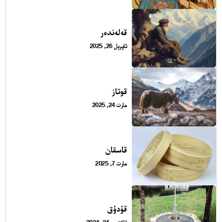
قەلەندەر
ئاپرېل 26, 2025
قوتاز
مارت 24, 2025
قاسقان
مارت 7, 2025
24 سائەت ئەزالىق پىلانى
قۇدۇق