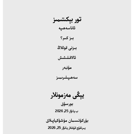
تور بېكىتىمىز
ئاناسەھىپە
بىز كىم؟
بىزنى قوللاڭ
ئالاقىلىشىش
مۇنبەر
سەھىپىلىرىمىز
يېڭى مەزمونلار
بورسۇق
ب
يانۋار 25, 2026
بۈركۈتسىمان مۈشۈكياپىلاق
يىرتقۇچ قۇشلار
يانۋار 25, 2026