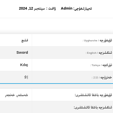
تەييارلىغۇچى:
Admin
ۋاقىت :
سېنتەبىر 12, 2024
ئۇيغۇرچە
قىلىچ
/ Uyghurche :
ئىنگىلىزچە
Sword
/ English :
تۈركچە
Kılıç
/ Türkçe :
خەنزۇچە
剑
/ 汉语 :
ئۇيغۇرچە باشقا ئاتىلىشلىرى:
شەمشەر, خەنجەر
ئىنگىلىزچە باشقا ئاتىلىشلىرى: