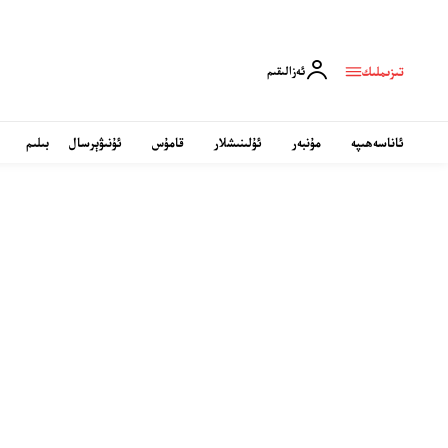
تىزىملىك
ئەزالىقىم
ئاناسەھىپە
مۇنبەر
ئۇلىنىشلار
قامۇس
ئۇنىۋېرسال
بىلىم