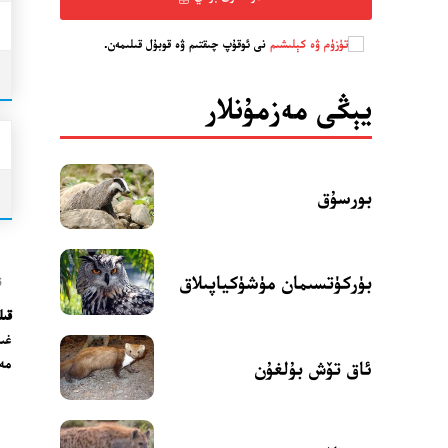
تۈزۈم ۋە كېلىشىم
نى ئوقۇپ چىقتىم ۋە قوبۇل قىلىمەن.
يېڭى مەزمۇنلار
بورسۇق
بۈركۈتسىمان مۈشۈكياپىلاق
ت
قىلىچ
غىل
مەد
ئاق تۆش بۇلغۇن