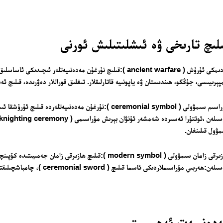
لىچ تارىخى ۋە ئىشلىتىلىش ئورنى
قەدىمكى ئۇرۇش ( ancient warfare ):قىلىچ نۇرغۇن مەدەنىيەتلەر
پېرىيىسى، جۇڭگو، ھىندىستان ۋە ياپونىيە قاتارلىقلار. تىغلىق قوراللار دەۋرىدە، قىلىچ
مۇراسىم سىمۋولى ( ceremonial symbol ):نۇرغۇن مەدەنىيەتل
ۋول قىلىنغان.
ھازىرقى زامان سىمۋولى ( modern symbol ):قىلىچ ھازىرقى
ن:ھەربىي مۇراسىملاردىكى ئاسما قىلىچ ( ceremonial sword )، چامباشچىلىقتىكى قىلىچ ماھارىتى كۆرسىتىش قاتارلىقلار.
دەنىيەت ئەھمىيىتى