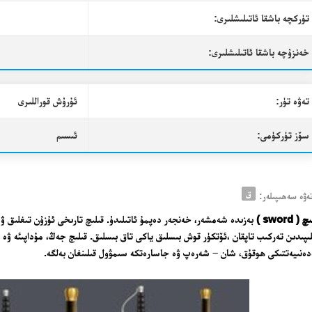
تۈركچە باشقا ئاتىلىشلىرى:
خەنزۇچە باشقا ئاتىلىشلىرى:
تەۋە تۈر:
ئۇرۇش قوراللىرى
سۆز تۈركۈمى:
ئىسىم
ق
ەۋە سەھىپىلەر:
 ( sword )
بەزىدە شەمشەر، خەنجەر دەپمۇ ئاتىلىدۇ. قىلىچ تارىخى ئۇزۇن تىغلىق ۋە 
ىپىدىن تەركىب تاپقان ،ئۆتكۈر قوش بىسلىق ياكى تاق بىسلىق. قىلىچ جەڭ، مۇداپىئە ۋە 
ەنىيەتتىكى ھوقۇق، شان – شەرەپ ۋە جاسارەتكە سىمۋول قىلىنغان بەلگە.