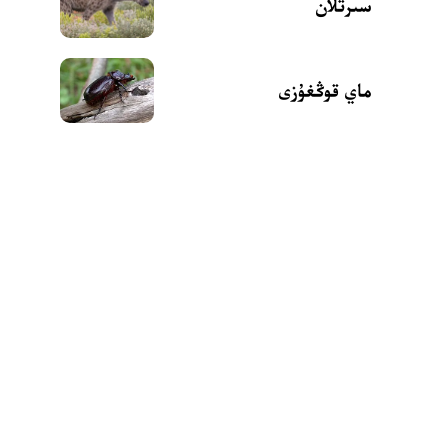
سىرتلان
ماي قوڭغۇزى