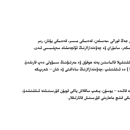
 ئىچىدىكى ئاساسلىق جەڭ قورالى ،مەسىلەن، قەدىمكى مىسىر، قەدىمكى يۇنان، رىم
 ئەسكەر، سامۇراي ۋە چەۋەندازلارنىڭ ئۆلچەملىك سەپلىمىسى ئىدى.
ەردە قىلىچ ئۇرۇشقا ئىشلىتىلىپلا قالماستىن يەنە ھوقۇق ۋە مەرتىۋىنىڭ سىمۋولى دەپ قارىلىدۇ.
مەسىلەن ،ئوتتۇرا ئەسىردە شەمشەر ئۇنۋان بېرىش مۇراسىمى ( knighting ceremony ) دە ئىشلىتىلىپ ،چەۋەندازلارنىڭ ساداقىتى ۋە شان – شەرىپىگە
 زامان جەمىيىتىدە كۆپىنچە قائىدە – يوسۇن، يىغىپ ساقلاش ياكى ئويۇن كۆرسىتىشتە ئىشلىتىلىدۇ،