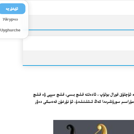
ئۇيغۇرچە
Уйғурчә
Uyghurche
ئۇچلۇق قورال بولۇپ ، ئادەتتە قىلىچ بىسى، قىلىچ سېپى ۋە قىلىچ
مۇراسىم سورۇنلىرىدا كەڭ ئىشلىتىلىدۇ، ئۇ نۇرغۇن قەدىمكى دەۋر