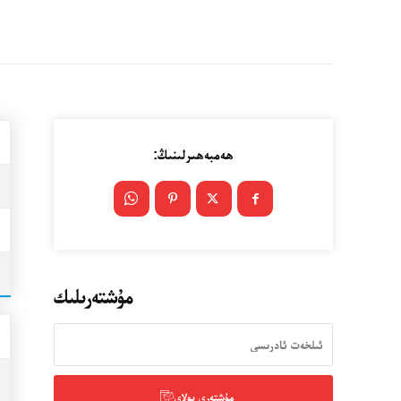
ھەمبەھىرلىنىڭ:
مۇشتەرىلىك
مۇشتەرى بولاي