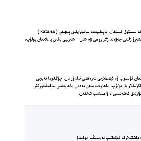
جۇڭگودا قىلىچ «لەشكەر پادىشاھى» دەپ تەرىپلىنىپ، ئەلەم ئەخلاقى ۋە ئەقىل – پاراسەتكە سىمۋول قىلىنغان. ياپونىيەدە سامۇرايلىق پىچىقى ( katana )
ۋازلىقى چەۋەندازلار روھى ۋە شان – شەرىپى بىلەن باغلانغان بولۇپ،
ھەر خىل ئوخشىمىغان ئۇسلۇب ۋە ئېقىملارنى تەرەققىي قىلدۇرغان. جۇڭگودا تەيجى
ىقى ( Tai Chi sword ) ، چامباشچىلىق قىلىچۋازلىقى ( Wushu sword ) قاتارلىقلار بار بولۇپ، ماھارەت بىلەن بەدەن ماھارىتىنى بىرلەشتۈرۈش