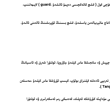
قىلىچ دەستىسى قىسمى تۇتۇشقا ئەپلىك بولۇپ، ئادەتتە قوغدىغۇچى قول ( قىلىچ كاتەكچىسى دەپمۇ ئاتىلىدۇ ،guard ) لايىھەلىنىپ،
اچ ماتېرىيالدىن ياسىلىدۇ، قىلىچ بىسىنىڭ ئۇپرىشىنىڭ ئالدىنى ئالىدۇ.
ئۆتكۈر گىرۋىكى بار بولۇپ، چېپىش ۋە سانجىشقا ماس كېلىدۇ ،ياۋروپا، ئوتتۇرا شەرق ۋە ئاسىيانىڭ
بىر تەرىپىلا ئۆتكۈر ،يەنە بىر تەرىپى ئادەتتە قېلىنراق بولۇپ، كېسىپ ئۇرۇشقا ماس كېلىدۇ ،مەسىلەن
ڭ قىلىش ياكى مۇداپىئە كۆرۈشكە ئەپلىك، قەدىمكى رىم ئەسكەرلىرى ۋە ئوتتۇرا