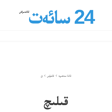
24 سائەت
ئالدىراش
ئانا سەھىپە
قامۇس
ق
قىلىچ