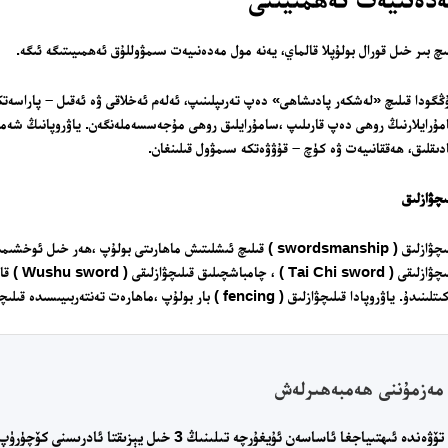
ىچ بىر خىل قورال بولۇپلا قالماي، يەنە مول مەدەنىيەت سىمۋوللۇق ئەھمىيىتىگە ئىگە.
ۇرايلارنىڭ روھى دەپ قارىلىپ ،سامۇرايلىق روھى مۇجەسسەملەنگەن. ياۋروپانىڭ شەمشەر
ىقلىق، ھەققانىيەت ۋە كۈچ – قۇۋۋەتكە سىمۋول قىلىنغان.
ىچۋازلىق
قىلىچۋازلىق ( swordsmanship ) قىلىچ ئىشلىتىش ماھارىتى بولۇپ ،
قىلىچۋازل
دۇ. ياۋروپادا قىلىچۋازلىق ( fencing ) بار بولۇپ ،ماھارەت تەنتەربىيىسىدە قىلىچۋازلىق ئەنئەنىسى داۋاملىشىپ كەلگەن.
مەزمۇننى ھەمبەھىرلەش
تۆۋەندە ئىھتىياجغا ئاساسەن ئۇيغۇرچە تىلىنىڭ 3 خىل يېزىقتا ئادرىسنى كۆچۈرۈپ باشقىلارغا ئەۋەتىپ بەرسىڭىز بولىدۇ