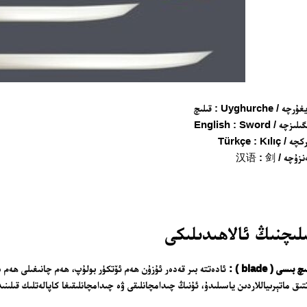
چە / Uyghurche : قىلىچ
ىزچە / English : Sword
 / Türkçe : Kılıç
ۇچە / 汉语 : 剑
لىچنىڭ ئالاھىدىلىكى
تور بېكىتىمىز
چ بىسى ( blade ) :
ئادەتتە بىر قەدەر ئۇزۇن ھەم ئۆتكۈر بولۇپ، ھەم چانىغىلى ھەم سا
ئاناسەھىپە
تىق ماتېرىياللاردىن ياسىلىدۇ، ئۇنىڭ چىدامچانلىقى ۋە چىدامچانلىقىغا كاپالەتلىك قىلىنىد
بىز كىم؟