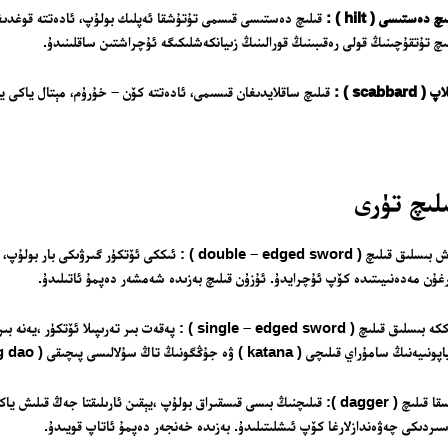
بىزنى قوللاڭ
چ دەستىسى ( hilt ) :
ئالاقىلىشىش
ىچ تۇتقۇچىنىڭ قولى رەقىبىنىڭ قورالىنىڭ زىيانكەشلىكىگە ئۇچراشتىن ساقلىنىدۇ.
مۇنبەر
( scabbard ) :
قىلىچ ساقلايدىغان قىسىمى، ئادەتتە كۆن – خۇرۇم، مېتال ياكى ياغ
سەھىپىلىرىمىز
لىچ تۈرى
قوش بىسلىق قىلىچ ( double – edged sword ) : ئىككى 
غۇن مەدەنىيىتىدە كۆپ ئۇچرايدۇ. ئۇزۇن قىلىچ بەزىدە شەمشەر دەپمۇ ئاتىلىدۇ.
يەككە بىسلىق قىلىچ ( single – edged sword ) : پەقەت 
ىيەنىڭ سامۇراي قىلىچى ( katana ) ۋە جۇڭگونىڭ تاڭ سۇلالىسى پىچىقى ( Tang dao ).
قىسقا قىلىچ ( dagger ): قىلىچنىڭ بىسى قىسقىراق بولۇپ ،يېقىن ئارىلىقتا جە
ىردىكى چەۋەندازلارغا كۆپ ئىشلىتىلىدۇ. بەزىدە خەنجەر دەپمۇ ئاتاپ قويىدۇ.