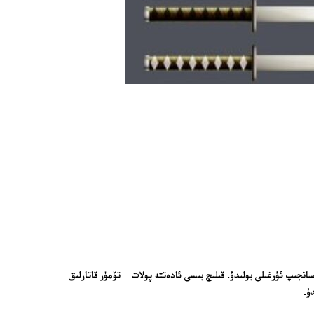
نجىپ ئۇرغىلى بولىدۇ. قىلىچ بىسى ئادەتتە پولات – تۆمۈر قاتارلىق
ۇ.