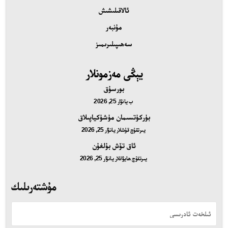
ئالاقىلىشىش
مۇنبەر
سەھىپىلىرىمىز
يېڭى مەزمونلار
بورسۇق
ب
يانۋار 25, 2026
بۈركۈتسىمان مۈشۈكياپىلاق
يىرتقۇچ قۇشلار
يانۋار 25, 2026
ئاق تۆش بۇلغۇن
يىرتقۇچ ھايۋانلار
يانۋار 25, 2026
مۇشتەرىلىك