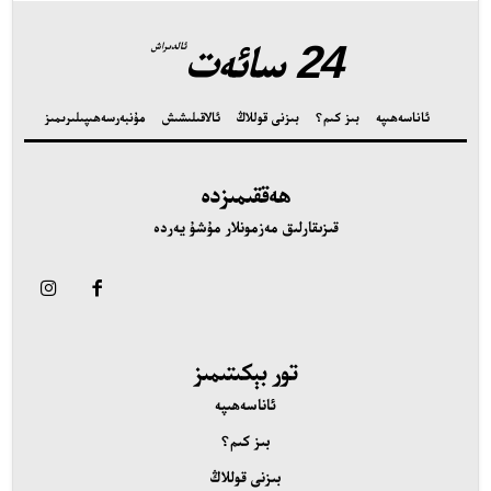
24 سائەت
ئالدىراش
ئاناسەھىپە
بىز كىم؟
بىزنى قوللاڭ
ئالاقىلىشىش
مۇنبەر
سەھىپىلىرىمىز
ئەزا بولاي
ھەققىمىزدە
قىزىقارلىق مەزمونلار مۇشۇ يەردە
تور بېكىتىمىز
اناسەھىپە
ىز كىم؟
تور بېكىتىمىز
ىزنى قوللاڭ
ئاناسەھىپە
الاقىلىشىش
بىز كىم؟
ۇنبەر
بىزنى قوللاڭ
ەھىپىلىرىمىز