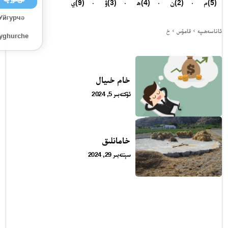
(5)
م
(2)
ن
(4)
ھ
(3)
ۋ
(9)
ي
Уйғурчә
ئاناسەھىپە
قامۇس
خ
Uyghurche
خام خىيال
ئۆكتەبىر 5, 2024
خامانلىق
سېنتەبىر 29, 2024
24 سائەت ئەزالىق پىلانى