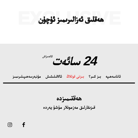
EXCLUSIVE
ھەقلىق ئەزالىرىمىز ئۈچۈن
تور بېكىتىمىز
ئاناسەھىپە
بىز كىم؟
بىزنى قوللاڭ
24 سائەت
ئالدىراش
ئالاقىلىشىش
مۇنبەر
ئاناسەھىپە
بىز كىم؟
بىزنى قوللاڭ
ئالاقىلىشىش
مۇنبەر
سەھىپىلىرىمىز
سەھىپىلىرىمىز
ھەققىمىزدە
قىزىقارلىق مەزمونلار مۇشۇ يەردە