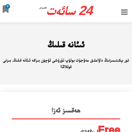
24 سائەت
0
ئالدىراش
ئىئانە قىلىڭ
تور بېكىتىمىزنىڭ داۋاملىق مەۋجۇت بولۇپ تۇرۇشى ئۈچۈن بىزگە ئىئانە قىلىڭ. بىزنى
قوللاڭ!
ھەقسىز ئەزا
Free
/ مەڭگۈلۈك