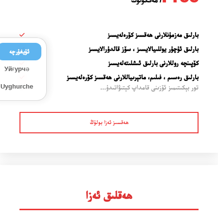
بارلىق مەزمۇنلارنى ھەقسىز كۆرەلەيسىز
بارلىق ئۇچۇر يوللىيالايسىز ، سۆز قالدۇرالايسىز
ئۇيغۇرچە
كۆپىنچە روللارنى بارلىق ئىشلىتەلەيسىز
Уйғурчә
بارلىق رەسىم ، فىلىم، ماتېرىياللارنى ھەقسىز كۆرەلەيسىز
Uyghurche
تور بېكىتىمىز ئۆزىنى قامداپ كېتىۋاتىدۇ...
ھەقسىز ئەزا بولۇڭ
ھەقلىق ئەزا