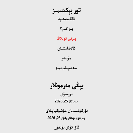
تور بېكىتىمىز
ئاناسەھىپە
بىز كىم؟
بىزنى قوللاڭ
ئالاقىلىشىش
مۇنبەر
سەھىپىلىرىمىز
يېڭى مەزمونلار
بورسۇق
ب
يانۋار 25, 2026
بۈركۈتسىمان مۈشۈكياپىلاق
يىرتقۇچ قۇشلار
يانۋار 25, 2026
ئاق تۆش بۇلغۇن