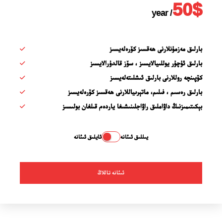
50
$
placeholder text
/ year
بارلىق مەزمۇنلارنى ھەقسىز كۆرەلەيسىز
بارلىق ئۇچۇر يوللىيالايسىز ، سۆز قالدۇرالايسىز
24 سائەت ئەزالىق پىلانى
كۆپىنچە روللارنى بارلىق ئىشلىتەلەيسىز
بارلىق رەسىم ، فىلىم، ماتېرىياللارنى ھەقسىز كۆرەلەيسىز
بېكىتىمىزنىڭ داۋاملىق راۋاجلىنىشىغا ياردەم قىلغان بولىسىز
يىللىق ئىئانە
ئايلىق ئىئانە
ئىئانە تاللاڭ
ئەزا بولاي