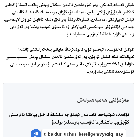
شۇنى ئەسكەرتىدۇكى، يەر تەۋرەشتىن ئالدىن سىگنال بېرىش پەقەت قىسقا ۋاقىتلىق
ئىنكاس قايتۇرۇش ۋاقتى بىلەن تەمىنلەيدۇ، ئۇزاق مۇددەتلىك ئاپەتنىڭ ئالدىنى
ئېلىش تەييارلىقى، مەسىلەن، ئىمارەتلەرنىڭ يەر تەۋرەشكە تاقابىل تۇرۇش لايىھەسى،
جىددىي قۇتقۇزۇش سومكىسى تەييارلاش ۋە ئاممىۋى تەربىيە يەنىلا يەر تەۋرەش
زىيىنىنى ئازايتىشنىڭ ئاچقۇچى ھىساپلىنىدۇ.
گوگىل كەلگۈسىدە تېخىمۇ كۆپ ئابونتلارنىڭ ھاياتى بىخەتەرلىكىنى ۋاقتىدا
كاپالەتكە ئىگە قىلىش ئۈچۈن، يەر تەۋرەشتىن ئالدىن سىگنال بېرىش سىستېمىسىنى
داۋاملىق ئەلالاشتۇرۇپ، قاپلاش دائىرىسىنى كېڭەيتىپ ۋە توغرىلىق دەرىجىسىنى
ئۆستۈرىدىغانلىقىنى بىلدۈردى.
مەزمۇننى ھەمبەھىرلەش
تۆۋەندە ئىھتىياجغا ئاساسەن ئۇيغۇرچە تىلىنىڭ 3 خىل يېزىقتا ئادرىسنى
كۆچۈرۈپ باشقىلارغا ئەۋەتىپ بەرسىڭىز بولىدۇ