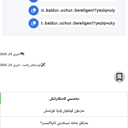
ئاپرېل 24, 2025
تۈزىتىلگەن ۋاقىت :
ئاپرېل 24, 2025
سەمىمىي ئەسكەرتىش
مەزمۇن قوشۇش ۋەيا تۈزىتىش
مەزكۇر بەتتە نىمىلەرنى تاپالايسىز؟