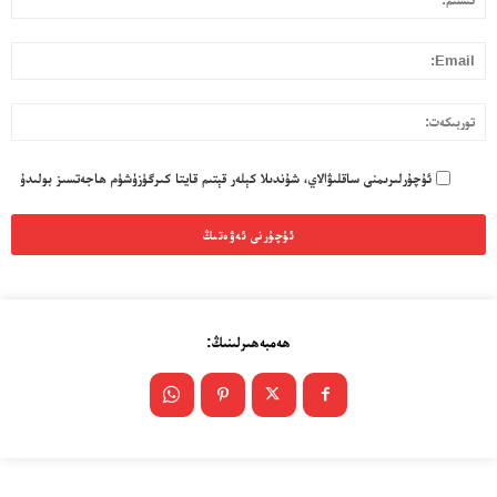
ئۇ
l:
تو
ئۇچۇرلىرىمنى ساقلىۋالاي، شۇندىلا كېلەر قېتىم قايتا كىرگۈزۈشۈم ھاجەتسىز بولىدۇ
ئەزا بولاي
تور بېكىتىمىز
ھەمبەھىرلىنىڭ:
ئاناسەھىپە
بىز كىم؟
بىزنى قوللاڭ
ئالاقىلىشىش