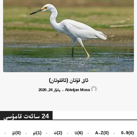
ئاق قۇتان (ئاققوتان)
Abletjan Mosa
يانۋار 24, 2026
-
24 سائەت قامۇسى
(0)
0-9
(0)
A-Z
(6)
ئا
(2)
ئە
(1)
ئو
(0)
ئۆ