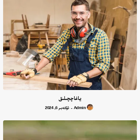
ياغاچچىلىق
Admin
ئۆكتەبىر 6, 2024
-