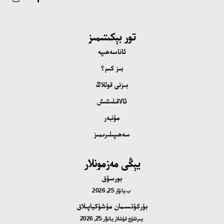
تور بېكىتىمىز
ئاناسەھىپە
بىز كىم؟
بىزنى قوللاڭ
ئالاقىلىشىش
مۇنبەر
سەھىپىلىرىمىز
يېڭى مەزمونلار
بورسۇق
ب
يانۋار 25, 2026
بۈركۈتسىمان مۈشۈكياپىلاق
يىرتقۇچ قۇشلار
يانۋار 25, 2026