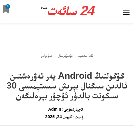
24 سائەت
0
ئالدىراش
ئانا سەھىپە
ئۇنىۋېرسال
خەۋەرلەر
گۇگولنىڭ Android يەر تەۋرەشتىن
ئالدىن سىگنال بېرىش سىستېمىسى 30
سىكونت بالدۇر ئۇچۇر بېرەلىگەن
تەييارلىغۇچى:
Admin
ئاپرېل 24, 2025
ۋاقىت :