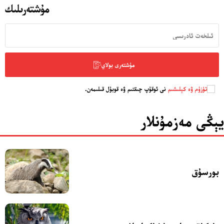
مۇشتەرىلىك
مۇنبەر
سەھىپىلىرىمىز
مۇشتەرى بولاي
تۈزۈم ۋە كېلىشىم
نى ئوقۇپ چىقتىم ۋە قوبۇل قىلىمەن.
يېڭى مەزمۇنلار
بورسۇق