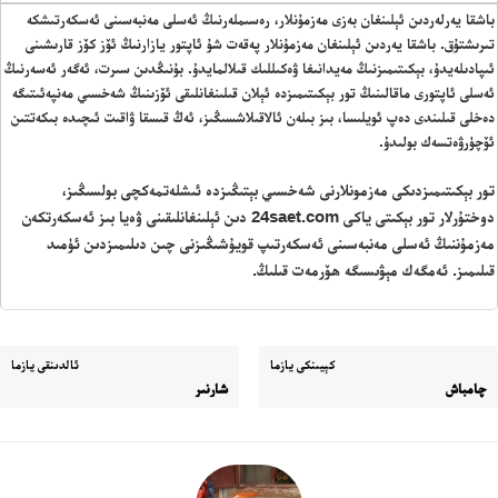
باشقا يەرلەردىن ئېلىنغان بەزى مەزمۇنلار، رەسىملەرنىڭ ئەسلى مەنبەسىنى ئەسكەرتىشكە
تىرىشتۇق. باشقا يەردىن ئېلىنغان مەزمۇنلار پەقەت شۇ ئاپتور يازارنىڭ ئۆز كۆز قارىشىنى
ئىپادىلەيدۇ، بېكىتىمىزنىڭ مەيدانىغا ۋەكىللىك قىلالمايدۇ. بۇنىڭدىن سىرت، ئەگەر ئەسەرنىڭ
ئەسلى ئاپتورى ماقالىنىڭ تور بېكىتىمىزدە ئېلان قىلىنغانلىقى ئۆزىنىڭ شەخسىي مەنپەئىتىگە
دەخلى قىلىندى دەپ ئويلىسا، بىز بىلەن ئالاقىلاشسىڭىز، ئەڭ قىسقا ۋاقىت ئىچىدە بىكەتتىن
ئۆچۈرۋەتسەك بولىدۇ.
تور بېكىتىمىزدىكى مەزمونلارنى شەخسىي بېتىڭىزدە ئىشلەتمەكچى بولسىڭىز،
دوختۇرلار تور بېكىتى ياكى 24saet.com دىن ئېلىنغانلىقىنى ۋەيا بىز ئەسكەرتكەن
مەزمۇننىڭ ئەسلى مەنبەسىنى ئەسكەرتىپ قويۇشىڭىزنى چىن دىلىمىزدىن ئۈمىد
قىلىمىز. ئەمگەك مېۋىسىگە ھۆرمەت قىلىڭ.
كېيىنكى يازما
ئالدىنقى يازما
چامباش
شارنىر