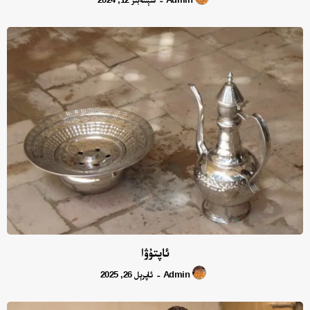
ئاپتۇۋا
Admin
ئاپرېل 26, 2025
-