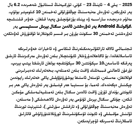
2025 – يىلى 4 – ئاينىڭ 23 – كۈنى، تۈركىيەنىڭ ئىستانبۇل شەھىرىدە 6.2 بال
يەر تەۋرىگەن، تەۋرەش مەنبەسىنىڭ چوڭقۇرلۇقى تەخمىنەن 10 كىلومېتىر بولۇپ،
مەلۇم دەرىجىدە ساراسىمە ۋە يېنىك بۇزغۇنچىلىق پەيدا قىلغان. خەۋەر قىلىنىشىچە
،
گۇگولنىڭ Android يەر تەۋرەشتىن ئالدىن سىگنال بېرىش سىستېمىسى
يەر
تەۋرەشتىن تەخمىنەن 30 سىكونت بۇرۇن بىر قىسىم ئابونتلارغا ئۇقتۇرۇش ئەۋەتكەن.
ئىجتىمائىي ئالاقە تاراتقۇلىرىدىكىلەرنىڭ ئىنكاسى ۋە ئاخبارات خەۋەرلىرىگە
ئاساسلانغاندا، بۇ ئاگاھلاندۇرۇشلار ئابۇنىتچىلار بىلەن تەۋرەش مەركىزىنىڭ ئارىلىق
پەرقىگە ئاساسەن،10 سېكۇنتتىن 30 سېكۇنتقىچە بولغان ئارىلىقتا يېتىپ بېرىپ،
نۇرغۇن ئاھالىنى قىممەتلىك ۋاقىت بىلەن تەمىنلەپ، بىخەتەرلىك تەدبىرلىرىنى
قوللانغان، مەسىلەن، ئۈستەل ئاستىغا يوشۇرۇنۇۋېلىش ياكى خەتەرلىك رايوندىن
چېكىنىش دېگەندەك. ئەمما، بۇ سىستېما ھەر قېتىملىق يەر تەۋرەش ياكى ھەر بىر
ئابونتنى بۇنداق ئۇزۇن ۋاقىت ئالدىن سىگنال بىلەن تەمىنلىيەلمەسلىكى مۇمكىن
ئىكەن، چۈنكى سىگنال بېرىش ئۈنۈمى يەر تەۋرەش ئالاھىدىلىكى ( مەسىلەن،
تەۋرەش مەنبەسىنىڭ چوڭقۇرلۇقى ۋە تارقىلىش سۈرئىتى )، ئىنتېرنېت تورىنىڭ
ئۇلىنىش مۇقىملىقى ۋە ئابونت ئۈسكۈنىلىرىنىڭ ئورۇنلاشتۇرۇلۇشى قاتارلىق
ئامىللارنىڭ تەسىرىگە ئۇچرايدىكەن.