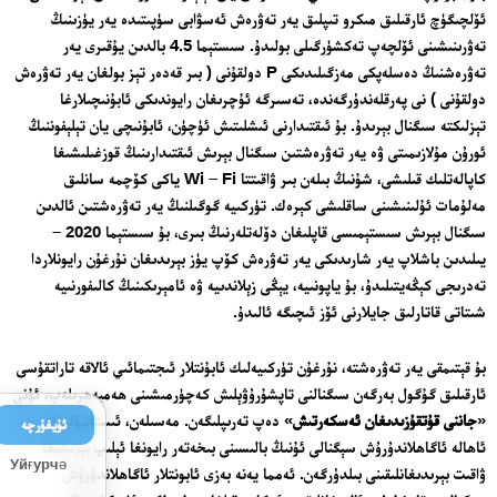
ئۆلچىگۈچ ئارقىلىق مىكرو تىپلىق يەر تەۋرەش ئەسۋابى سۈپىتىدە يەر يۈزىنىڭ
تەۋرىنىشىنى ئۆلچەپ تەكشۈرگىلى بولىدۇ. سىستېما 4.5 بالدىن يۇقىرى يەر
تەۋرەشنىڭ دەسلەپكى مەزگىلىدىكى P دولقۇنى ( بىر قەدەر تېز بولغان يەر تەۋرەش
دولقۇنى ) نى پەرقلەندۈرگەندە، تەسىرگە ئۇچرىغان رايوندىكى ئابۇنىچىلارغا
تېزلىكتە سىگنال بېرىدۇ. بۇ ئىقتىدارنى ئىشلىتىش ئۈچۈن، ئابۇنىچى يان تېلېفوننىڭ
ئورۇن مۇلازىمىتى ۋە يەر تەۋرەشتىن سىگنال بېرىش ئىقتىدارىنىڭ قوزغىلىشىغا
كاپالەتلىك قىلىشى، شۇنىڭ بىلەن بىر ۋاقىتتا Wi – Fi ياكى كۆچمە سانلىق
مەلۇمات ئۇلىنىشىنى ساقلىشى كېرەك. تۈركىيە گوگىلنىڭ يەر تەۋرەشتىن ئالدىن
سىگنال بېرىش سىستېمىسى قاپلىغان دۆلەتلەرنىڭ بىرى، بۇ سىستېما 2020 –
يىلىدىن باشلاپ يەر شارىدىكى يەر تەۋرەش كۆپ يۈز بېرىدىغان نۇرغۇن رايونلاردا
تەدرىجى كېڭەيتىلىدۇ، بۇ ياپونىيە، يېڭى زېلاندىيە ۋە ئامېرىكىنىڭ كالىفورنىيە
شىتاتى قاتارلىق جايلارنى ئۆز ئىچىگە ئالىدۇ.
بۇ قېتىمقى يەر تەۋرەشتە، نۇرغۇن تۈركىيەلىك ئابۇنتلار ئىجتىمائىي ئالاقە تاراتقۇسى
ئارقىلىق گۇگول بەرگەن سىگنالنى تاپشۇرۇۋېلىش كەچۈرمىشىنى ھەمبەھرىلەپ، ئۇنى
«
جاننى قۇتقۇزىدىغان ئەسكەرتىش
» دەپ تەرىپلىگەن. مەسىلەن، ئىستانبۇلدىكى بىر
ئۇيغۇرچە
ئاھالە ئاگاھلاندۇرۇش سېگنالى ئۇنىڭ بالىسىنى بىخەتەر رايونغا ئېلىپ بېرىشىغا
Уйғурчә
ۋاقىت بېرىدىغانلىقىنى بىلدۈرگەن. ئەمما يەنە بەزى ئابونتلار ئاگاھلاندۇرۇش