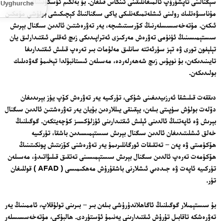
سېگنالىنى تاپشۇرۇپ ئالمىغانلىقىنى ئىنكاس قىلغان. بۇ بەلكىم ئۈسكۈنىنىڭ
Uyghurche
مۇناسىۋەتلىك رولىنى ئىشلەتمىگەنلىكى ياكى سىگنالنىڭ كېچىكىشى بولۇشى مۇمكىن
ئىكەن. مۇتەخەسسىسلەرنىڭ كۆرسىتىشىچە، يەر تەۋرەشتىن ئالدىن سىگنال بېرىش
سىستېمىسىنىڭ ئۈنۈمى تەۋرەش مەركىزى ئەتراپىدىكى زىچ ئەقلىي ئىقتىدارلىق يان
تېلېفون تورى ۋە تېز سۈرئەتتە سانلىق مەلۇمات بىر تەرەپ قىلىش ئىقتىدارىغا
تايىنىدىكەن، بۇ نوپۇس زىچ شەھەرلەردە، مەسىلەن ئىستانبۇلدا تېخىمۇ گەۋدىلىك
بولىدىكەن.
دىققەت قىلىشقا ئەرزىيدىغىنى شۇكى، تۈركىيە يەر تەۋرەش كۆپ يۈز بېرىدىغان
دۆلەت بولۇش سۈپىتى بىلەن، يېقىنقى يىللاردىن بۇيان يەر تەۋرەشتىن ئالدىن سىگنال
بېرىش ۋە ئاپەتنىڭ ئالدىنى ئېلىش ئىقتىدارىنى ئۈزلۈكسىز كۈچەيتكەن. گوگىلنىڭ
خەلق ئىشلىتىدىغان ئالدىن سىگنال بېرىش سىستېمىسىدىن باشقا، تۈركىيە
ھۆكۈمىتى ۋە پەن – تەتقىقات ئورگانلىرىمۇ يەر تەۋرەشنى كۆزىتىش پونكىتىنىڭ
ھۆكۈمەت تەرەپ ئالدىن سىگنال بېرىش سىستېمىسىنى تەتقىق قىلىۋاتىدۇ، مەسىلەن
تۈركىيە ئاپەت ۋە جىددىي ئىشلارنى باشقۇرۇش مەھكىمىسى ( AFAD ) قوللىغان
تۈر.
بۇ سىستېمىلار گوگىلنىڭ ئاگاھلاندۇرۇشى بىلەن بىر – بىرىنى تولۇقلاپ، ئاممىنىڭ يەر
تەۋرەشكە تاقابىل تۇرۇش ئىقتىدارىنى يەنىمۇ ئۆستۈردى. ھالبۇكى، مۇتەخەسسىسلەر