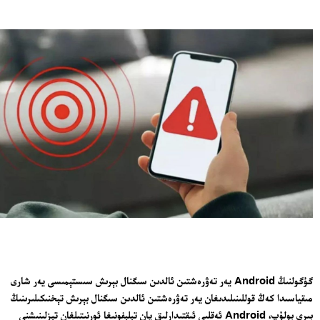
گۇگولنىڭ Android يەر تەۋرەشتىن ئالدىن سىگنال بېرىش سىستېمىسى يەر شارى
مىقياسىدا كەڭ قوللىنىلىدىغان يەر تەۋرەشتىن ئالدىن سىگنال بېرىش تېخنىكىلىرىنىڭ
بىرى بولۇپ، Android ئەقلىي ئىقتىدارلىق يان تېلېفونىغا ئورنىتىلغان تېزلىنىشنى