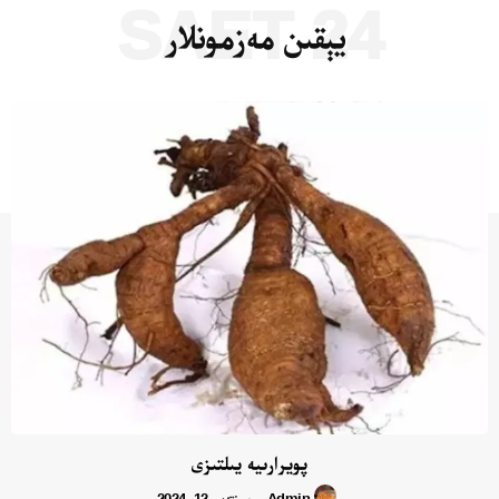
24 SAET
يېقىن مەزمونلار
پويرارىيە يىلتىزى
Admin
سېنتەبىر 12, 2024
-