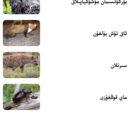
بۈركۈتسىمان مۈشۈكياپىلاق
ئاق تۆش بۇلغۇن
سىرتلان
ماي قوڭغۇزى