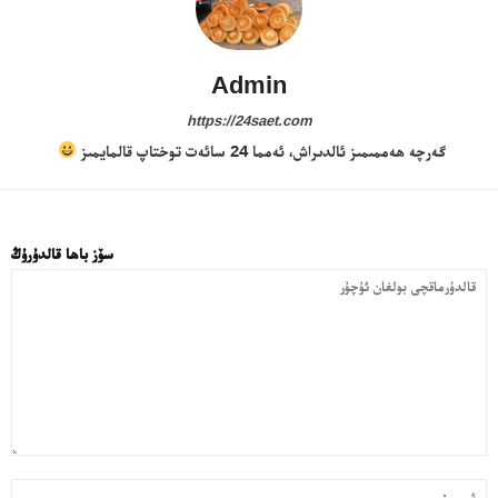
Admin
https://24saet.com
گەرچە ھەممىمىز ئالدىراش، ئەمما 24 سائەت توختاپ قالمايمىز
سۆز باھا قالدۇرۇڭ
24 سائەت ئەزالىق پىلانى
قا
ئى
بول