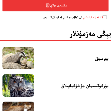
مۇشتەرى بولاي
تۈزۈم ۋە كېلىشىم
نى ئوقۇپ چىقتىم ۋە قوبۇل قىلىمەن.
يېڭى مەزمۇنلار
بورسۇق
بۈركۈتسىمان مۈشۈكياپىلاق