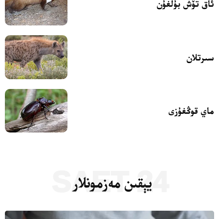
ئاق تۆش بۇلغۇن
سىرتلان
ماي قوڭغۇزى
24 SAET
يېقىن مەزمونلار