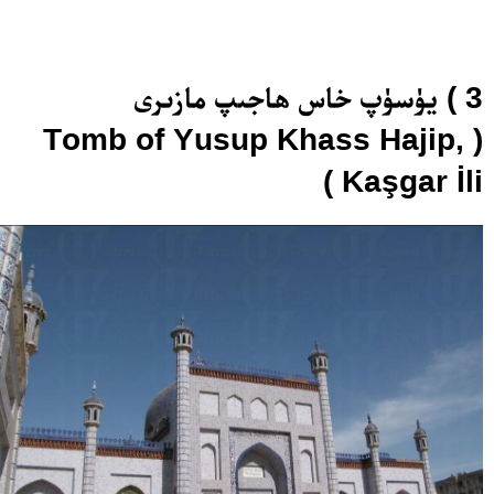
3 ) يۈسۈپ خاس ھاجىپ مازىرى
( Tomb of Yusup Khass Hajip,
Kaşgar İli )