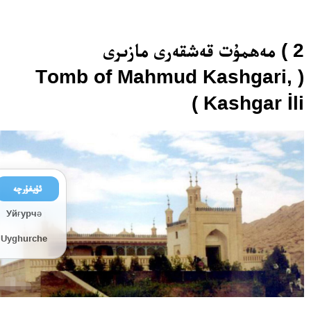
2 ) مەھمۇت قەشقەرى مازىرى
( Tomb of Mahmud Kashgari,
Kashgar İli )
ئۇيغۇرچە
Уйғурчә
Uyghurche