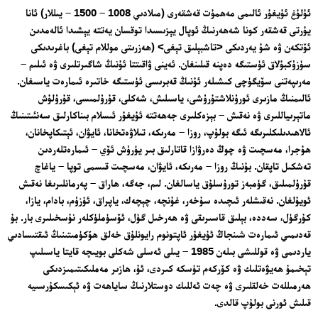
ئۇلۇغ ئۇيغۇر ئالىمى مەھمۇت قەشقەرى (مىلادىي 1008 – 1500 – يىللار) ئانا
يۇرتى قەشقەر كونا شەھەرنىڭ ئوپال يېزىسىدا توقسان يەتتە يېشىدا ئالەمدىن
ئۆتكەن ۋە شۇ يەردىكى <تاشبېلىق تېغى> (ھەزرىتى موللام تېغى) باغرىدىكى
سۈزۈكبۇلاق ئۈستىگە دەپنە قىلىنغان. ئەينى ۋاقىتتا ئۇنىڭ شاگىرتلىرى ۋە ئىلىم –
مەرىپەتنى سۆيگۈچى كىشىلەر ئۇنىڭ قەبرىسى ئۈستىگە خاتىرە ئىمارەت ياسىغان.
ئالىمنىڭ مازىرى ئورۇنلاشتۇرۇشى، ياسىلىش، شەكلى، قۇرۇلمىسى، قۇرۇلۇش
ماتېرىياللىرى ۋە نەقىش – بېزەكلىرى جەھەتتە ئۇيغۇر ئىسلام بىناكارلىق سەنئىتىنىڭ
ئالاھىدىلىكلىرىگە ئىگە بولۇپ، روزا – مەرىكە، تىلاۋەتخانا، ئايۋان، ئېتىكاپخانان،
ھۇجرا، مەسچىت ۋە چوڭ دەرۋازا قاتارلىق بىر يۈرۈش ئۆي – ئىمارەتلەردىن
تەشكىل تاپقان. بۇنىڭ روزا – مەرىكە، ئايۋان، مەسچىت قىسمى توپا – ياغاچ
قۇرۇلمىلىق، گۈمبەز تورۇسلۇق ياسالغان. لىم، جەگە، ھاراق – پەرمانلىرىغا نەقىش
ئويۇلغان. نەقىشلەر ئىچىدە سۇخەر، غۇنچە، چېچەك، ياپراق، ئۈزۈم، بادام، يازا،
كۇرگۈل، سەددە، بېلىق قاسىرىقى ۋە ھەرخىل گۈل، ئۆسۈملۈكلەر نۇسخىلىرى بار. بۇ
قەدىمىي ئىمارەت شىنجاڭ ئۇيغۇر ئاپتونوم رايونلۇق خەلق ھۆكۈمىتىنىڭ ئىقتىسادىي
ياردىمى ۋە قوللىشى بىلەن 1985 – يىلى ئەسلى شەكلى بويىچە قايتا ياسىلىپ
تېخىمۇ ھەيۋەتلىك ۋە كۆركەم تۈسكە كىردى، ئۇ، ھازىر مەملىكىتىمىزدىكى
ھەرمىللەت خەلقلىرى ۋە چەت ئەللىك دوستلارنىڭ ساياھەت ۋە ئېكىسكۇرسىيە
قىلىش ئورنى بولۇپ قالدى.