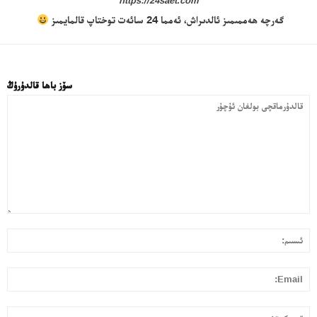
https://24saet.com
سەھىپىلىرىمىز
گەرچە ھەممىمىز ئالدىراش، ئەمما 24 سائەت توختاپ قالمايمىز
سۆز باھا قالدۇرۇڭ
قا
ئى
بول
ئۇ
l:
تو