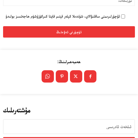
ئۇچۇرلىرىمنى ساقلىۋالاي، شۇندىلا كېلەر قېتىم قايتا كىرگۈزۈشۈم ھاجەتسىز بولىدۇ
ھەمبەھىرلىنىڭ:
مۇشتەرىلىك