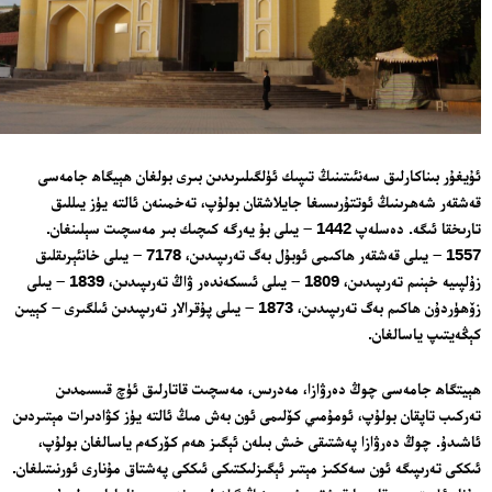
ئۇيغۇر بىناكارلىق سەنئىتىنىڭ تىپىك ئۈلگىلىرىدىن بىرى بولغان ھېيگاھ جامەسى
قەشقەر شەھرىنىڭ ئوتتۇرىسىغا جايلاشقان بولۇپ، تەخمىنەن ئالتە يۈز يىللىق
تارىخقا ئىگە. دەسلەپ 1442 – يىلى بۇ يەرگە كىچىك بىر مەسچىت سېلىنغان.
1557 – يىلى قەشقەر ھاكىمى ئوبۇل بەگ تەرىپىدىن، 7178 – يىلى خانئېرىقلىق
زۇلپىيە خېنىم تەرىپىدىن، 1809 – يىلى ئىسكەندەر ۋاڭ تەرىپىدىن، 1839 – يىلى
زۆھۈردۇن ھاكىم بەگ تەرىپىدىن، 1873 – يىلى پۇقرالار تەرىپىدىن ئىلگىرى – كېيىن
كېڭەيتىپ ياسالغان.
ھېيتگاھ جامەسى چوڭ دەرۋازا، مەدرىس، مەسچىت قاتارلىق ئۈچ قىسىمدىن
تەركىب تاپقان بولۇپ، ئومۇمىي كۆلىمى ئون بەش مىڭ ئالتە يۈز كۋادىرات مېتىردىن
ئاشىدۇ. چوڭ دەرۋازا پەشتىقى خىش بىلەن ئېگىز ھەم كۆركەم ياسالغان بولۇپ،
ئىككى تەرىپىگە ئون سەككىز مېتىر ئېگىزلىكتىكى ئىككى پەشتاق مۇنارى ئورنىتىلغان.