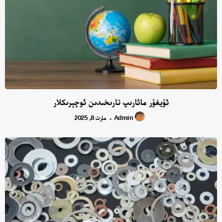
ئۇيغۇر مائارىپ تارىخىدىن ئوچېرىكلار
Admin
مارت 8, 2025
-