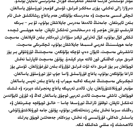
مۇنار ئۈستىدىن قارىسا قەشقەر شەھرىنىڭ گۈزەل مەنزىرىسى نامايان بولىدۇ.
دەرۋازا زالى تەكشى، يۈزى سەككىز قىرلىق، ئۈستى گۈمبەز تورۇسلۇق ياسالغان.
ئىچكى قىسمى مەسچىت ۋە مەدرىسكە بۆلۈنگەن ھەم ياغاچ رېشاتكىلىق خىش تام
بىلەن ئايرىلغان. جامەنىڭ ئالدىغا مەدرىس جايلاشقان بولۇپ، ئۇ بىر – بىرىگە
قارىشىپ تۇرغان ھۇجىر ۋە دەرسخانىدىن تەشكىل تاپقان. جامە ھويلىسى ئىچىدە
ئىككى كۆل بولۇپ، كۆل ئەتراپى ئېگىز سۇۋادان تېرەكلەر بىلەن قاپلانغان. مەسچىت
جامە ھويلىسىنىڭ غەربىي قىسمىغا جايلاشقان بولۇپ، ئىچكىرىكى مەسچىت،
تاشقىرىقى مەسچىت، ئايۋان دەپ ئۈچكە بۆلۈنگەن. مەسچىتنىڭ ئۇزۇنلۇقى بىر يۈز
قىرىق مېتر، كەڭلىكى ئون ئالتە مېتر كېلىدۇ. پۈتۈن مەسچىت قاپارتما نەقىش
ئويۇلغان بىر يۈز قىرىق دانە تۆت قىرلىق تۈۋرۈك بىلەن تۇرغۇزۇلغان. ئۈستى يۈز
ئاراغا بۆلۈنگەن بولۇپ، ياغاچ قۇرۇلمىلىق ۋاسا جۈپ تۈز تورۇسلۇق ياسالغان.
ئىچكىرىكى مەسچىتنىڭ غەربىگە ئەگمە مېھراب ۋە ياغاچ بىلەن نەپىس ياسالغان
مۇنبەر ئورۇنلاشتۇرۇلغان، يان، ئالدى تەرىپىگە ياغاچ پەنجىرلىك دېرىزە ۋە ئىشىك
قويۇلغان. تاشقى مەسچىت ئالدى تەرىپى ئوچۇق ياسالغان كەڭ ۋە ئۇزۇن ئايۋاندىن
تەشكىل تاپقان، توققۇز ئارانىڭ تورۇسىغا چاسا – خالىق ئويۇقچە چىقىرىلغان ۋە
رەڭلىك سىزما نەقىش بىلەن زىننەتلەنگەن بولۇپ، پۈتۈن جامە ئورۇنلاشتۇرۇلۇشى،
ياسىلىش شەكلى، قۇرۇلمىسى ۋە نەقىش، بېزەكلەر جەھەتتىن قويۇق يەرلىك
ئالاھىدىلىك ۋە مىللىي شەكىلگە ئىگە.