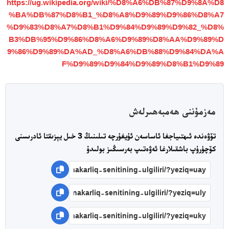
https://ug.wikipedia.org/wiki/%D8%A6%DB%87%D9%8A%D8
%BA%DB%87%D8%B1_%D8%A8%D9%89%D9%86%D8%A7
%D9%83%D8%A7%D8%B1%D9%84%D9%89%D9%82_%D8%
B3%DB%95%D9%86%D8%A6%D9%89%D8%AA%D9%89%D
9%86%D9%89%DA%AD_%D8%A6%DB%88%D9%84%DA%A
F%D9%89%D9%84%D9%89%D8%B1%D9%89
مەزمۇننى ھەمبەھىرلەش
تۆۋەندە ئىھتىياجغا ئاساسەن ئۇيغۇرچە تىلىنىڭ 3 خىل يېزىقتا ئادرىسنى
كۆچۈرۈپ باشقىلارغا ئەۋەتىپ بەرسىڭىز بولىدۇ