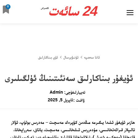
24 سائەت
0
ئالدىراش
ئانا سەھىپە
ئۇنىۋېرسال
ئۆي بىناكارلىق
ئۇيغۇر بىناكارلىق سەنئىتىنىڭ ئۈلگىلىرى
تەييارلىغۇچى:
Admin
ئاپرېل 5, 2025
ۋاقىت :
ھازىر ئۇيغۇر ئىلىدا يىگىرمە مىڭدىن كۆپرەك مەسچىت – مەدرىس بولۇپ، ئۇلار
تالىپلار قىرائەتخانىسى، مۇدەررىس ئىشخانىسى، مەسچىت، ياتاق، سەرراپخانا،
قازىخانا (مەھكىمە شەرئى)، تىلاۋەتخانا قاتارلىق بۆلۈمچىلەردىن تەركىب تاپقان،