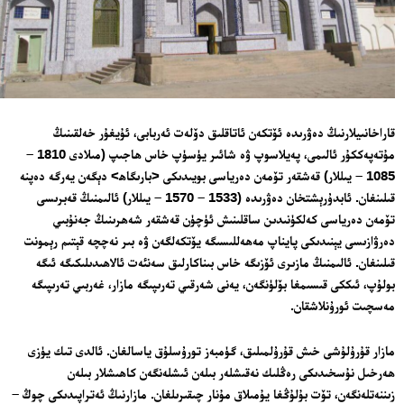
قاراخانىيلارنىڭ دەۋرىدە ئۆتكەن ئاتاقلىق دۆلەت ئەربابى، ئۇيغۇر خەلقىنىڭ
مۇتەپەككۇر ئالىمى، پەيلاسوپ ۋە شائىر يۈسۈپ خاس ھاجىپ (مىلادى 1810 –
1085 – يىللار) قەشقەر تۆمەن دەرياسى بويىدىكى <بارىگاھ> دېگەن يەرگە دەپنە
قىلىنغان. ئابدۇرېشتخان دەۋرىدە (1533 – 1570 – يىللار) ئالىمنىڭ قەبرىسى
تۆمەن دەرياسى كەلكۈنىدىن ساقلىنىش ئۈچۈن قەشقەر شەھرىنىڭ جەنۇبىي
دەرۋازىسى يېنىدىكى پايناپ مەھەللىسىگە يۆتكەلگەن ۋە بىر نەچچە قېتىم رېمونت
قىلىنغان. ئالىمنىڭ مازىرى ئۆزىگە خاس بىناكارلىق سەنئەت ئالاھىدىلىكىگە ئىگە
بولۇپ، ئىككى قىسىمغا بۆلۈنگەن، يەنى شەرقىي تەرىپىگە مازار، غەربىي تەرىپىگە
مەسچىت ئورۇنلاشقان.
مازار قۇرۇلۇشى خىش قۇرۇلمىلىق، گۈمبەز تورۇسلۇق ياسالغان. ئالدى تىك يۈزى
ھەرخىل نۇسخىدىكى رەڭلىك نەقىشلەر بىلەن ئىشلەنگەن كاھىشلار بىلەن
زىننەتلەنگەن، تۆت بۇلۇڭغا يۇمىلاق مۇنار چىقىرىلغان. مازارنىڭ ئەتراپىدىكى چوڭ –