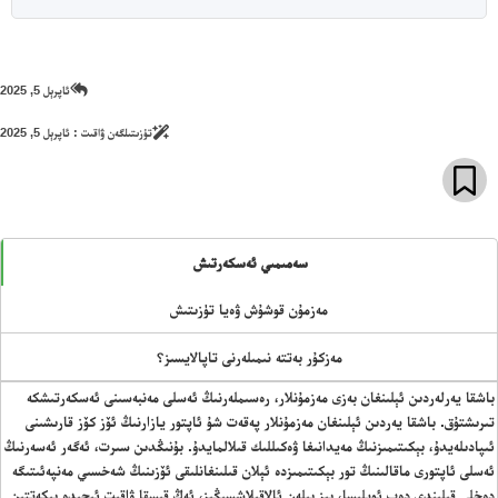
ئاپرېل 5, 2025
تۈزىتىلگەن ۋاقىت :
ئاپرېل 5, 2025
سەمىمىي ئەسكەرتىش
مەزمۇن قوشۇش ۋەيا تۈزىتىش
مەزكۇر بەتتە نىمىلەرنى تاپالايسىز؟
24 سائەت ئەزالىق پىلانى
باشقا يەرلەردىن ئېلىنغان بەزى مەزمۇنلار، رەسىملەرنىڭ ئەسلى مەنبەسىنى ئەسكەرتىشكە
تىرىشتۇق. باشقا يەردىن ئېلىنغان مەزمۇنلار پەقەت شۇ ئاپتور يازارنىڭ ئۆز كۆز قارىشىنى
ئىپادىلەيدۇ، بېكىتىمىزنىڭ مەيدانىغا ۋەكىللىك قىلالمايدۇ. بۇنىڭدىن سىرت، ئەگەر ئەسەرنىڭ
ئەسلى ئاپتورى ماقالىنىڭ تور بېكىتىمىزدە ئېلان قىلىنغانلىقى ئۆزىنىڭ شەخسىي مەنپەئىتىگە
دەخلى قىلىندى دەپ ئويلىسا، بىز بىلەن ئالاقىلاشسىڭىز، ئەڭ قىسقا ۋاقىت ئىچىدە بىكەتتىن