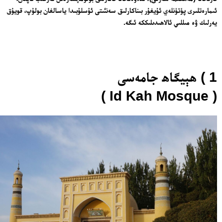
ئىمارەتلىرى پۈتۈنلەي ئۇيغۇر بىناكارلىق سەنئىتى ئۇسلۇبىدا ياسالغان بولۇپ، قويۇق
يەرلىك ۋە مىللىي ئالاھىدىلىككە ئىگە.
1 ) ھېيگاھ جامەسى
( Id Kah Mosque )