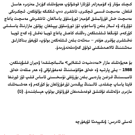
كىچىك مۇنار ۋە گۈمبەزلەر ئۆزئارا قوشۇلۇپ ھەيۋەتلىك گۈزەل مەنزىرە ھاسىل
قىلغان. مەسچىت قىسمى ئىچكىرى، تاشقىرى دەپ ئىككىگە بۆلۈنگەن. ئىچكىرىكى
مەسچىت خىش قۇرۇلمىلىق گۈمبەز تورۇسلۇق ياسالغان. تاشقىرىقى مەسچىت ياغاچ
تۈۋرۈك ۋە لىملار بىلەن ۋاساجۈپ تۈز تورۇسلۇق يېپىلغان. پۈتۈن مازارنىڭ ياسىلىشى
كۆركەم. ئۇنىڭغا ئىشلىتىلگەن رەڭلىك كاھىش ياغاچ ئويما نەقىش ۋە گەج ئويما
نەقىشلىرى يۇقىرى ھۈنەر – سەنئەت بىلەن ئىشلەنگەن بولۇپ، ئۇيغۇر بىناكارلىق
سەنئىتىنىڭ ئالاھىدىلىكىنى تولۇق گەۋدىلەندۈرىدۇ.
بۇ ھەيۋەتلىك مازار <مەدەنىيەت ئىنقىلابى> مالىمانچىلىقىدا ۋەيران قىلىۋېتىلگەن.
1988 – يىلى پارتىيە ۋە خەلق ھۆكۈمىتىنىڭ غەمغۇرلۇقى ۋە ھەر مىللەت خەلق
ئاممىسىنىڭ قىزغىن ياردىمى بىلەن بۇرۇنقى نۇسخىسىنى ئاساس قىلىپ ئۆز ئورنىغا
قايتا ياساپ چىقىلدى. ئالىمنىڭ يېڭىدىن تۇرغۇزۇلغان بۇ كۆركەم ۋە ھەشىمەتلىك
مازىرى دۆلەتلىك نۇقتىلىق قوغدىلىدىغان قۇرۇلۇش بولۇپ ھېسابلىنىدۇ. (ئا)
ئەسلى ئادرىس: ۋىكىپېدىئا ئۇيغۇرچە