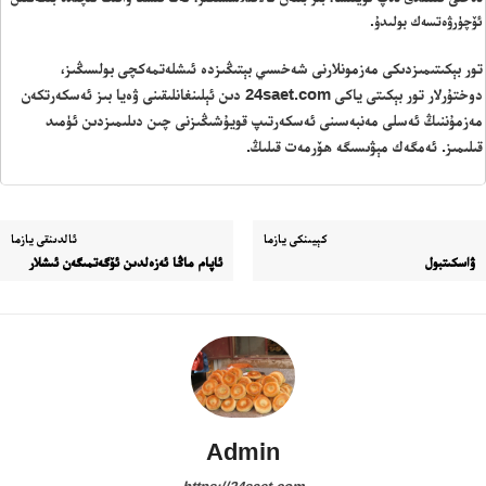
ئۆچۈرۋەتسەك بولىدۇ.
تور بېكىتىمىزدىكى مەزمونلارنى شەخسىي بېتىڭىزدە ئىشلەتمەكچى بولسىڭىز،
دوختۇرلار تور بېكىتى ياكى 24saet.com دىن ئېلىنغانلىقىنى ۋەيا بىز ئەسكەرتكەن
مەزمۇننىڭ ئەسلى مەنبەسىنى ئەسكەرتىپ قويۇشىڭىزنى چىن دىلىمىزدىن ئۈمىد
قىلىمىز. ئەمگەك مېۋىسىگە ھۆرمەت قىلىڭ.
ئەزا بولاي
كېيىنكى يازما
ئالدىنقى يازما
ۋاسكىتبول
ئاپام ماڭا ئەزەلدىن ئۆگەتمىگەن ئىشلار
تور بېكىتىمىز
ئاناسەھىپە
بىز كىم؟
بىزنى قوللاڭ
ئالاقىلىشىش
Admin
مۇنبەر