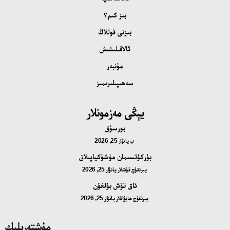
بىز كىم؟
بىزنى قوللاڭ
ئالاقىلىشىش
مۇنبەر
سەھىپىلىرىمىز
يېڭى مەزمونلار
بورسۇق
ب
يانۋار 25, 2026
بۈركۈتسىمان مۈشۈكياپىلاق
يىرتقۇچ قۇشلار
يانۋار 25, 2026
ئاق تۆش بۇلغۇن
يىرتقۇچ ھايۋانلار
يانۋار 25, 2026
مۇشتەرىلىك