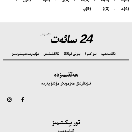
(4)
ھ
(3)
ۋ
(9)
ي
24 سائەت
ئالدىراش
ئاناسەھىپە
بىز كىم؟
بىزنى قوللاڭ
ئالاقىلىشىش
مۇنبەر
سەھىپىلىرىمىز
ھەققىمىزدە
قىزىقارلىق مەزمونلار مۇشۇ يەردە
تور بېكىتىمىز
ئاناسەھىپە