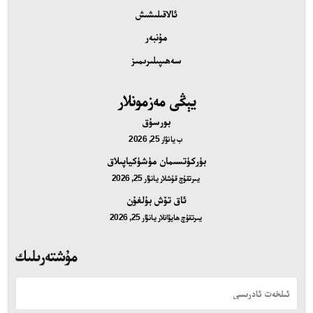
ئالاقىلىشىش
مۇنبەر
سەھىپىلىرىمىز
يېڭى مەزمونلار
بورسۇق
ب
يانۋار 25, 2026
بۈركۈتسىمان مۈشۈكياپىلاق
يىرتقۇچ قۇشلار
يانۋار 25, 2026
ئاق تۆش بۇلغۇن
يىرتقۇچ ھايۋانلار
يانۋار 25, 2026
مۇشتەرىلىك