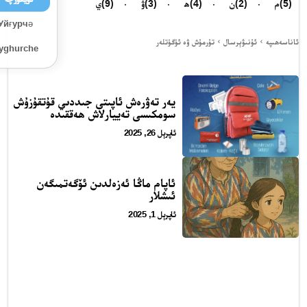
(5)
م
(2)
ن
(4)
ھ
(3)
ۋ
(9)
ي
Уйғурчә
ئاناسەھىپە
ئۇنىۋېرسال
تۇرمۇش ۋە ئۈگۈتلەر
Uyghurche
يەر تەۋرەش ئاپىتى جىددىي قۇتقۇزۇش
سومكىسى تەييارلاش ھەققىدە
ئاپرېل 26, 2025
ئاپام ماڭا ئەزەلدىن ئۆگەتمىگەن
ئىشلار
ئاپرېل 1, 2025
24 سائەت ئەزالىق پىلانى