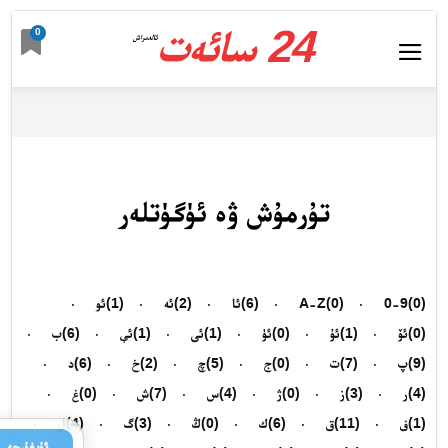
24 سائەت
0
ئالدىراش
تۇرمۇش ۋە ئۈگۈتلەر
(0)
0-9
(0)
A-Z
(6)
ئا
(2)
ئە
(1)
ئو
(0)
ئۆ
(1)
ئۇ
(0)
ئۈ
(1)
ئى
(1)
ئې
(6)
ب
(9)
پ
(7)
ت
(0)
ج
(5)
چ
(2)
خ
(6)
د
(4)
ر
(3)
ز
(0)
ژ
(4)
س
(7)
ش
(0)
غ
(1)
ف
(11)
ق
(6)
ك
(0)
ڭ
(3)
گ
(4)
ل
ئۇيغۇرچە