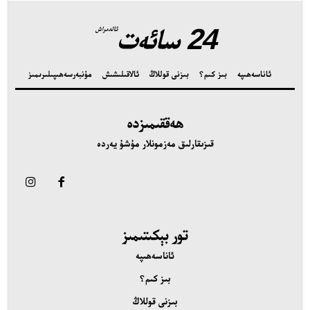
24 سائەت
ئالدىراش
ئاناسەھىپە
بىز كىم؟
بىزنى قوللاڭ
ئالاقىلىشىش
مۇنبەر
سەھىپىلىرىمىز
ئەزا بولاي
ھەققىمىزدە
قىزىقارلىق مەزمونلار مۇشۇ يەردە
تور بېكىتىمىز
اناسەھىپە
ىز كىم؟
تور بېكىتىمىز
ىزنى قوللاڭ
ئاناسەھىپە
الاقىلىشىش
بىز كىم؟
ۇنبەر
بىزنى قوللاڭ
ەھىپىلىرىمىز