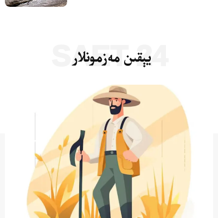
24 SAET
يېقىن مەزمونلار