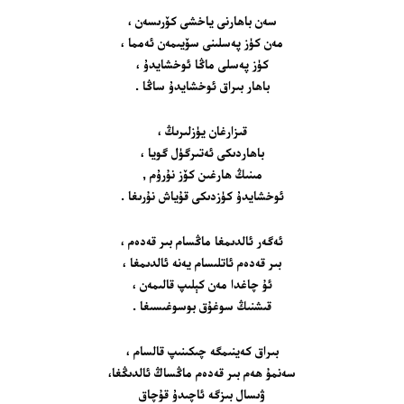
سەن باھارنى ياخشى كۆرىسەن ،
مەن كۈز پەسلىنى سۆيىمەن ئەمما ،
كۈز پەسلى ماڭا ئوخشايدۇ ،
باھار بىراق ئوخشايدۇ ساڭا .
قىزارغان يۈزلىرىڭ ،
باھاردىكى ئەتىرگۈل گويا ،
مىنىڭ ھارغىن كۆز نۇرۇم ,
ئوخشايدۇ كۈزدىكى قۇياش نۇرىغا .
ئەگەر ئالدىمغا ماڭسام بىر قەدەم ،
بىر قەدەم ئاتلىسام يەنە ئالدىمغا ،­
ئۇ چاغدا مەن كېلىپ قالىمەن ،
قىشنىڭ سوغۇق بوسوغىسىغا .
بىراق كەينىمگە چىكىنىپ قالسام ،
سەنمۇ ھەم بىر قەدەم ماڭساڭ ئالدىڭغا،
ۋىسال بىزگە ئاچىدۇ قۇچاق