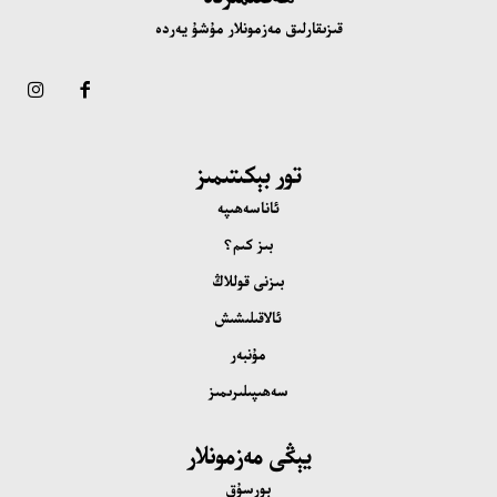
قىزىقارلىق مەزمونلار مۇشۇ يەردە
تور بېكىتىمىز
ئاناسەھىپە
بىز كىم؟
بىزنى قوللاڭ
ئالاقىلىشىش
مۇنبەر
سەھىپىلىرىمىز
يېڭى مەزمونلار
بورسۇق