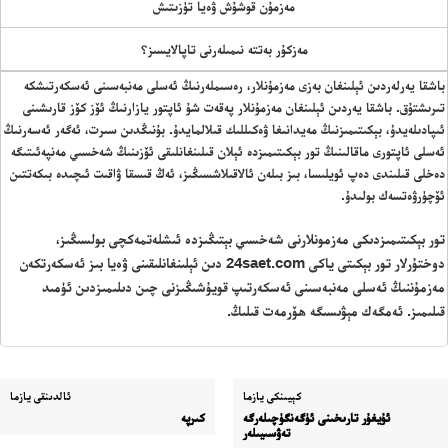
مەزمۇن قوشۇش ۋەيا تۈزىتىش
مەزكۇر بەتتە نىمىلەرنى تاپالايسىز؟
باشقا يەرلەردىن ئېلىنغان بەزى مەزمۇنلار، رەسىملەرنىڭ ئەسلى مەنبەسىنى ئەسكەرتىشكە
تىرىشتۇق. باشقا يەردىن ئېلىنغان مەزمۇنلار پەقەت شۇ ئاپتور يازارنىڭ ئۆز كۆز قارىشىنى
ئىپادىلەيدۇ، بېكىتىمىزنىڭ مەيدانىغا ۋەكىللىك قىلالمايدۇ. بۇنىڭدىن سىرت، ئەگەر ئەسەرنىڭ
ئەسلى ئاپتورى ماقالىنىڭ تور بېكىتىمىزدە ئېلان قىلىنغانلىقى ئۆزىنىڭ شەخسىي مەنپەئىتىگە
دەخلى قىلىندى دەپ ئويلىسا، بىز بىلەن ئالاقىلاشسىڭىز، ئەڭ قىسقا ۋاقىت ئىچىدە بىكەتتىن
ئۆچۈرۋەتسەك بولىدۇ.
تور بېكىتىمىزدىكى مەزمونلارنى شەخسىي بېتىڭىزدە ئىشلەتمەكچى بولسىڭىز،
دوختۇرلار تور بېكىتى ياكى 24saet.com دىن ئېلىنغانلىقىنى ۋەيا بىز ئەسكەرتكەن
مەزمۇننىڭ ئەسلى مەنبەسىنى ئەسكەرتىپ قويۇشىڭىزنى چىن دىلىمىزدىن ئۈمىد
قىلىمىز. ئەمگەك مېۋىسىگە ھۆرمەت قىلىڭ.
كېيىنكى يازما
ئالدىنقى يازما
ئۇيغۇر تارىخىنى ئۈگەنگۈچىلەرگە
كىرپە
تەۋسىيىلەر