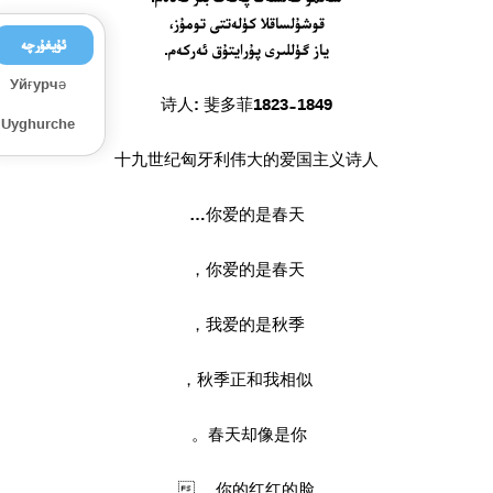
قوشۇلساقلا كۈلەتتى تومۇز،
ئۇيغۇرچە
ياز گۈللىرى پۇرايتۇق ئەركەم.
Уйғурчә
诗人: 斐多菲1823-1849
Uyghurche
十九世纪匈牙利伟大的爱国主义诗人
你爱的是春天…
你爱的是春天，
我爱的是秋季，
秋季正和我相似，
春天却像是你。 ­
你的红红的脸， 