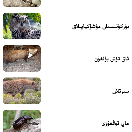
بۈركۈتسىمان مۈشۈكياپىلاق
ئاق تۆش بۇلغۇن
سىرتلان
ماي قوڭغۇزى