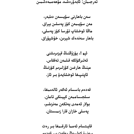
تەرجىمان: ئابدۇرەشىد مۇھەممەدئىمىن
سەن باھارنى سۆيىسەن دىلبەر،
مەن سۆيىمەن كۈز پەسلىن بېراق.
ماڭا ئوخشاپ تۇرسا كۈز پەسلى،
باھار سەندەك شېرىن، خۇشپۇراق.
ئېھ !، يۈزۈڭنىڭ قېزىرىشنى
ئەتىرگۈلگە قىلمەن تەققاس.
مېنىڭ ھارغىن كۆزلىرىم كۈزنىڭ
ئاپتىپىغا ئوخشايدۇ بىر ئاز.
قەدەم باسسام ئەگەر ئالدىمغا،
سىلجىساممەن كېيىنكى تامان.
بولار ئەمدى يەتكەن مەنزىلىم،
پەسلى خازان قارا زىمىستان.
قايىتسام ئەمما ئارقىمغا بىر رەت
سەنمۇ كەلسەڭ پەقەت بىر قەدەم.