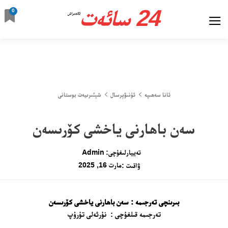
24 سائەت
0
ئالدىراش
ئانا سەھىپە
ئۇنىۋېرسال
شېئىرىيەت بوستانى
سەن باھارنى ياخشى كۆرىسەن
تەييارلىغۇچى:
Admin
مارت 16, 2025
ۋاقىت :
بىرىنچى تەرجىمە : سەن باھارنى ياخشى كۆرىسەن
تەرجىمە قىلغۇچى : نۇرئەلى تۇرۇپ