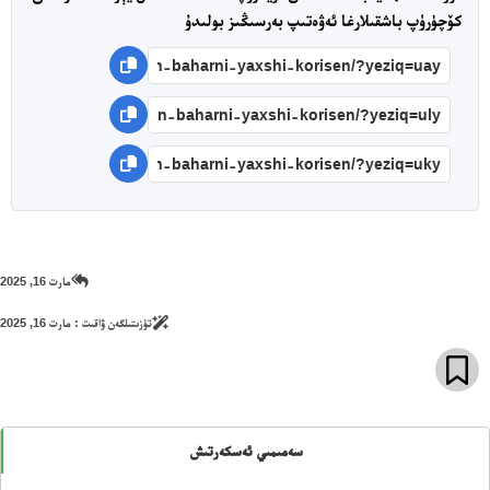
كۆچۈرۈپ باشقىلارغا ئەۋەتىپ بەرسىڭىز بولىدۇ
مارت 16, 2025
تۈزىتىلگەن ۋاقىت :
مارت 16, 2025
سەمىمىي ئەسكەرتىش