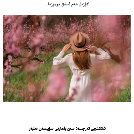
گۈزەل ھەم ئىللىق توموزدا .
ئىككىنچى تەرجىمە: سەن باھارنى سۆيىسەن دىلبەر