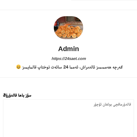
Admin
https://24saet.com
24 سائەت ئەزالىق پىلانى
گەرچە ھەممىمىز ئالدىراش، ئەمما 24 سائەت توختاپ قالمايمىز
سۆز باھا قالدۇرۇڭ