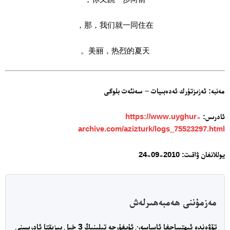
那，我们就一同住在，
美丽，热烈的夏天。
مەنبە: ئەزىزتۈرك ئەدەبىيات – سەنئەت بلوگى
ئادرىس:
https://www.uyghur-
archive.com/azizturk/logs_75523297.html
يوللانغان ۋاقىت: 2010-09-24
مەزمۇننى ھەمبەھىرلەش
تۆۋەندە ئىھتىياجغا ئاساسەن ئۇيغۇرچە تىلىنىڭ 3 خىل يېزىقتا ئادرىسنى