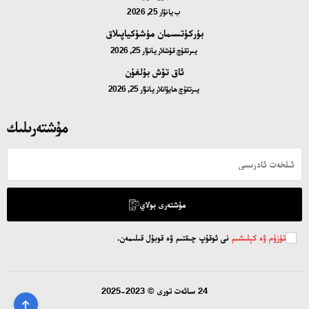
ب
يانۋار 25, 2026
بۈركۈتسىمان مۈشۈكياپىلاق
يىرتقۇچ قۇشلار
يانۋار 25, 2026
ئاق تۆش بۇلغۇن
يىرتقۇچ ھايۋانلار
يانۋار 25, 2026
مۇشتەرىلىك
مۇشتەرى بولاي
تۈزۈم ۋە كېلىشىم
نى ئوقۇپ چىقتىم ۋە قوبۇل قىلىمەن.
24 سائەت تورى © 2023-2025