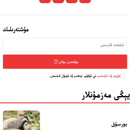
مۇشتەرىلىك
مۇشتەرى بولاي
تۈزۈم ۋە كېلىشىم
نى ئوقۇپ چىقتىم ۋە قوبۇل قىلىمەن.
يېڭى مەزمۇنلار
بورسۇق