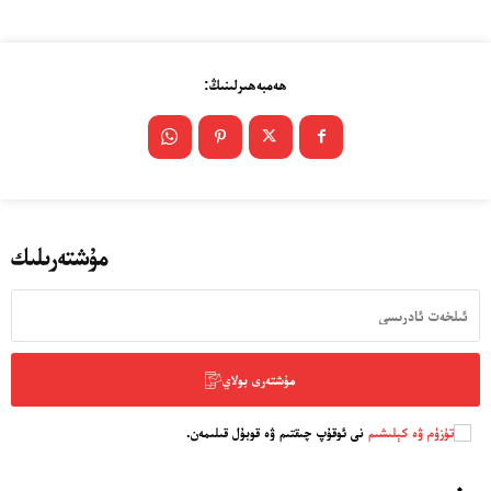
ھەمبەھىرلىنىڭ:
مۇشتەرىلىك
مۇشتەرى بولاي
تۈزۈم ۋە كېلىشىم
نى ئوقۇپ چىقتىم ۋە قوبۇل قىلىمەن.