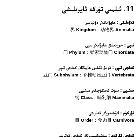
11. ئىلمىي تۈرگە ئايرىلىشى
تەۋەلىكى :
ھايۋاناتلار دۇنياسى
界 Kingdom：动物界 Animalia
تىپى :
خوردىلىق ھايۋانلار تىپى
门 Phylum：脊索动物门 Chordata
كەنجى تىپى :
ئومۇرتقىلىق ھايۋانلار كەنجى تىپى
亚门 Subphylum：脊椎动物亚门 Vertebrata
سىنىپى :
سۈت ئەمگۈچىلەر سىنىپى
纲 Class：哺乳纲 Mammalia
تۈركۈم :
گۆشخورلار ئەترىتى
目 Order：食肉目 Carnivora
كەنجى تۈركۈم :
مۈشۈكسىمانلار كەنجى ئەترىتى