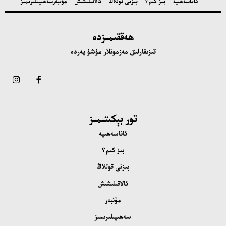
ئاناسەھىپە
بىز كىم؟
بىزنى قوللاڭ
ئالاقىلىشىش
مۇنبەر
سەھىپىلىرىمىز
ھەققىمىزدە
قىزىقارلىق مەزمونلار مۇشۇ يەردە
تور بېكىتىمىز
ئاناسەھىپە
بىز كىم؟
بىزنى قوللاڭ
ئالاقىلىشىش
مۇنبەر
سەھىپىلىرىمىز