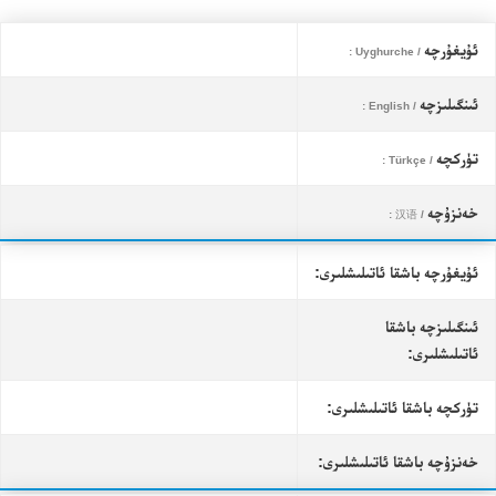
ئۇيغۇرچە
/ Uyghurche :
ئىنگىلىزچە
/ English :
تۈركچە
/ Türkçe :
خەنزۇچە
/ 汉语 :
ئۇيغۇرچە باشقا ئاتىلىشلىرى:
ئىنگىلىزچە باشقا
ئاتىلىشلىرى:
تۈركچە باشقا ئاتىلىشلىرى:
خەنزۇچە باشقا ئاتىلىشلىرى: