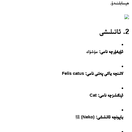
ھېسابلىنىدۇ.
2. ئاتىلىشى
ئۇيغۇرچە نامى:
مۈشۈك
لاتىنچە ياكى پەننى نامى:
Felis catus
ئېنگىلىزچە نامى:
Cat
ياپونچە ئاتىلىشى:
猫 (Neko)