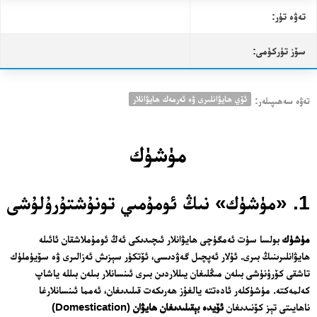
تەۋە تۈر:
سۆز تۈركۈمى:
ئۆي ھايۋانلىرى ۋە ئەرمەك ھايۋانلار
تەۋە سەھىپىلەر:
مۈشۈك
1. «مۈشۈك» نىڭ ئومۇمىي تونۇشتۇرۇلۇشى
مۈشۈك
بولسا سۈت ئەمگۈچى ھايۋانلار ئىچىدىكى ئەڭ ئومۇملاشقان ئائىلە
ھايۋانلىرىنىڭ بىرى. ئۇلار ئەپچىل گەۋدىسى، ئۆتكۈر سېزىش ئەزالىرى ۋە سۆيۈملۈك
تاشقى كۆرۈنۈشى بىلەن مىڭلىغان يىللاردىن بىرى ئىنسانلار بىلەن بىللە ياشاپ
كەلمەكتە. مۈشۈكلەر ئادەتتە يالغۇز ھەرىكەت قىلىدىغان، ئەمما ئىنسانلارغا
ناھايىتى تېز كۆنىدىغان
ئۆيدە بېقىلىدىغان ھايۋان
(Domestication)