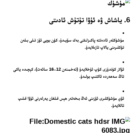
6. ياشاش ۋە ئۇۋا تۇتۇش ئادىتى
مۈشۈكلەر ئادەتتە پاكىزلىقنى بەك سۆيىدۇ، كۈن بويى ئۆز تىلى بىلەن
تۈكلىرىنى يالاپ تازىلايدۇ.
ئۇلار كۈندۈزى كۆپ ئۇخلايدۇ (تەخمىنەن 12-16 سائەت)، كېچىدە ياكى
تاڭ سەھەردە ئاكتىپ بولىدۇ.
ئۆي مۈشۈكلىرى ئۆزىنى ئەڭ بىخەتەر ھېس قىلغان يەرلەرنى ئۇۋا قىلىپ
تاللايدۇ.