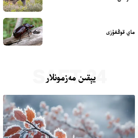
ماي قوڭغۇزى
24 SAET
يېقىن مەزمونلار