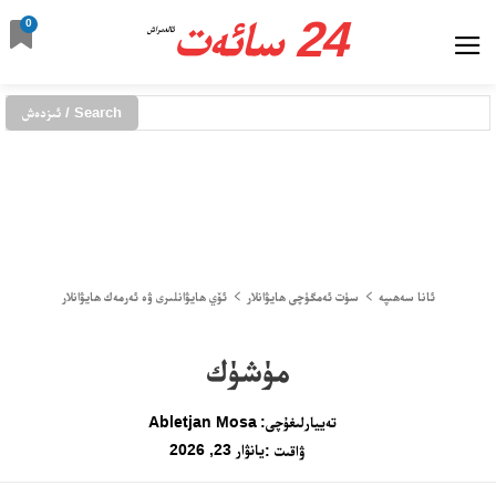
24 سائەت
0
ئالدىراش
Search / ئىزدەش
ئانا سەھىپە
سۈت ئەمگۈچى ھايۋانلار
ئۆي ھايۋانلىرى ۋە ئەرمەك ھايۋانلار
مۈشۈك
تەييارلىغۇچى:
Abletjan Mosa
يانۋار 23, 2026
ۋاقىت :