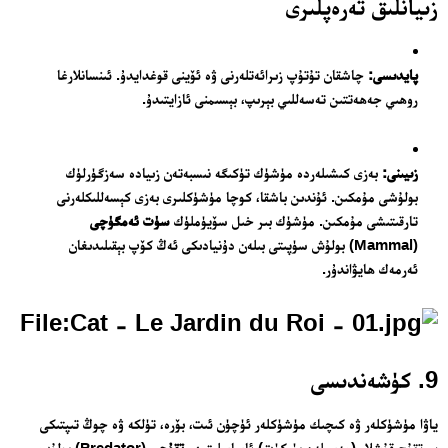
زىيانلىق تەرەپلىرى
پايدىسى:
چاشقان تۇتۇپ زىرائەتلەرنى ۋە ئۆينى قوغدايدۇ. ئىنسانلارغا
روھىي جەھەتتىن تەسەللىي بېرىپ، بېسىمنى ئازايتىدۇ.
زىيىنى:
بەزى كىشىلەردە مۈشۈك تۈكىگە نىسبەتەن زىيادە سەزگۈرلۈك
بولۇشى مۇمكىن. ئۇندىن باشقا، كوچا مۈشۈكلىرى بەزى كېسەللىكلەرنى
تارقىتىشى مۇمكىن. مۈشۈك بىر خىل سۆيۈملۈك
سۈت ئەمگۈچى
(Mammal) بولۇش سۈپىتى بىلەن دۇنيادىكى ئەڭ كۆپ بېقىلىدىغان
ئەرمەك ھايۋاندۇر.
9. كۈشەندىسى
ياۋا مۈشۈكلەر ۋە كىچىك مۈشۈكلەر ئۈچۈن ئىت، بۆرە، تۈلكە ۋە چوڭ تىپتىكى
يىرتقۇچ قۇشلار (مەسىلەن بۈركۈت) ئاساسلىق
يىرتقۇچى
(Predator) بولۇپ