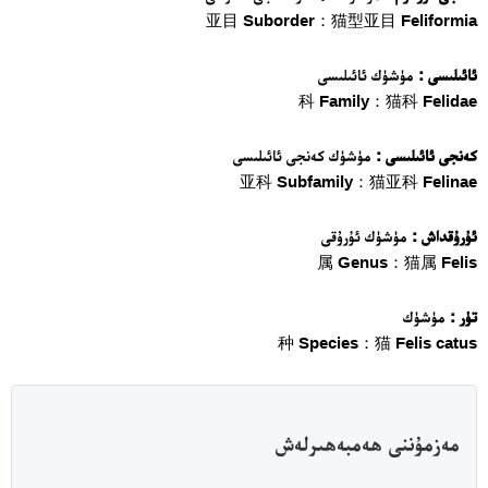
亚目 Suborder：猫型亚目 Feliformia
ئائىلىسى :
مۈشۈك ئائىلىسى
科 Family：猫科 Felidae
كەنجى ئائىلىسى :
مۈشۈك كەنجى ئائىلىسى
亚科 Subfamily：猫亚科 Felinae
ئۇرۇقداش :
مۈشۈك ئۇرۇقى
24 سائەت ئەزالىق پىلانى
属 Genus：猫属 Felis
تۈر :
مۈشۈك
种 Species：猫 Felis catus
مەزمۇننى ھەمبەھىرلەش