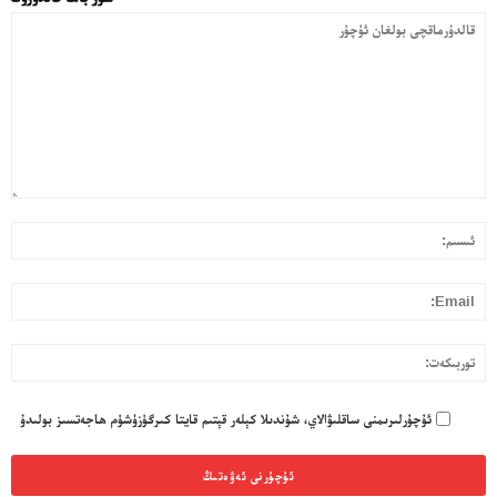
قا
ئى
بول
ئۇ
l:
تو
ئۇچۇرلىرىمنى ساقلىۋالاي، شۇندىلا كېلەر قېتىم قايتا كىرگۈزۈشۈم ھاجەتسىز بولىدۇ