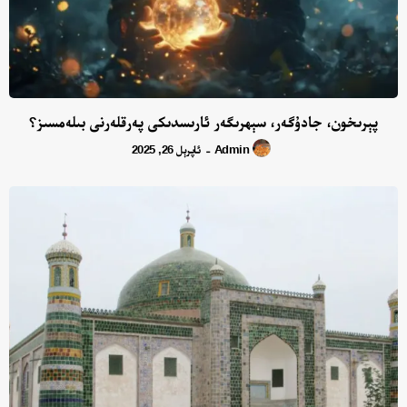
پېرىخون، جادۇگەر، سېھرىگەر ئارىسدىكى پەرقلەرنى بىلەمسىز؟
Admin
ئاپرېل 26, 2025
-