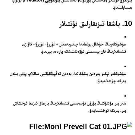
ھېسابلىنىدۇ.
10. باشقا قىزىقارلىق نۇقتىلار
مۈشۈكلەرنىڭ خۇشال بولغاندا چىقىرىدىغان «غۇررۇ-غۇررۇ» ئاۋازى
ئىنسانلارنىڭ قان بېسىمىنى تۆۋەنلىتىشكە ياردەم بېرىدۇ.
مۈشۈكلەر ئېگىز يەردىن يىقىلغاندا، بەدەن تەڭپۇڭلۇقىنى ساقلاپ پۇتى بىلەن
يەرگە چۈشەلەيدۇ.
ھەر بىر مۈشۈكنىڭ بۇرۇن نۇسخىسى ئىنسانلارنىڭ بارماق ئىزىغا ئوخشاش
بىر-بىرىگە ئوخشىمايدۇ.