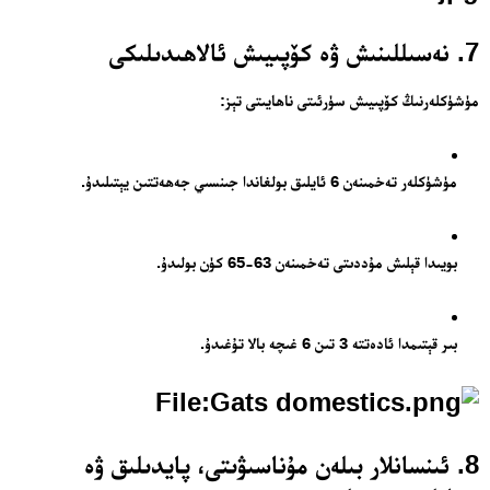
7. نەسىللىنىش ۋە كۆپىيىش ئالاھىدىلىكى
مۈشۈكلەرنىڭ كۆپىيىش سۈرئىتى ناھايىتى تېز:
مۈشۈكلەر تەخمىنەن 6 ئايلىق بولغاندا جىنسىي جەھەتتىن يېتىلىدۇ.
بويىدا قېلىش مۇددىتى تەخمىنەن 63-65 كۈن بولىدۇ.
بىر قېتىمدا ئادەتتە 3 تىن 6 غىچە بالا تۇغىدۇ.
8. ئىنسانلار بىلەن مۇناسىۋىتى، پايدىلىق ۋە