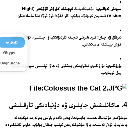
سېزىش ئەزالىرى:
مۈشۈكلەرنىڭ
كېچىلىك كۆرۈش قۇۋۋىتى
(Night
Vision) ئىنتايىن كۈچلۈك بولۇپ، قاراڭغۇدا ئوۋ ئوۋلاشقا ماسلاشقان.
تىرناق ۋە چىش:
تىرناقلىرىنى ئىچىگە تارتىۋالالايدۇ، چىشلىرى ئۆتكۈر بولۇپ
ئۇيغۇرچە
گۆش يېيىشكە ماسلاشقان.
Уйғурчә
Uyghurche
بۇرۇتلىرى:
بۇرۇتلىرى ئەتراپتىكى بوشلۇق ۋە ھاۋا ئېقىمىنى سېزىشتە مۇھىم
رول ئوينايدۇ.
4. ماكانلىشىش جايلىرى ۋە دۇنيادىكى تارقىلىشى
مۈشۈكلەر دۇنيانىڭ ھەممە جايلىرىدا، يەنى ئادەم بارلىق يەرلەردە دېگۈدەك
ياشايدۇ. ئۇلار ئەسلىدە ياۋا مۈشۈكلەردىن كېلىپ چىققان بولۇپ، ھازىر ئائىلىلەردە،