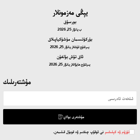
يېڭى مەزمونلار
بورسۇق
ب
يانۋار 25, 2026
بۈركۈتسىمان مۈشۈكياپىلاق
يىرتقۇچ قۇشلار
يانۋار 25, 2026
ئاق تۆش بۇلغۇن
يىرتقۇچ ھايۋانلار
يانۋار 25, 2026
مۇشتەرىلىك
مۇشتەرى بولاي
تۈزۈم ۋە كېلىشىم
نى ئوقۇپ چىقتىم ۋە قوبۇل قىلىمەن.