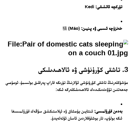
تۈركچە ئاتىلىشى:
Kedi
خەنزۇچە ئىسمى ۋە پىنيىن:
猫 (Māo)
3. تاشقى كۆرۈنۈشى ۋە ئالاھىدىلىكى
مۈشۈكلەرنىڭ تاشقى كۆرۈنۈشى ئۇلارنىڭ تۈرىگە قاراپ پەرقلىق بولسىمۇ، ئومۇمىي
جەھەتتىن تۆۋەندىكىدەك ئالاھىدىلىكلەرگە ئىگە:
بەدەن قۇرۇلمىسى:
ئىنتايىن يۇمشاق ۋە ئېلاستىكىلىق سۆڭەك قۇرۇلمىسىغا
ئىگە بولۇپ، تار بوشلۇقلاردىن ئاسان ئۆتەلەيدۇ.