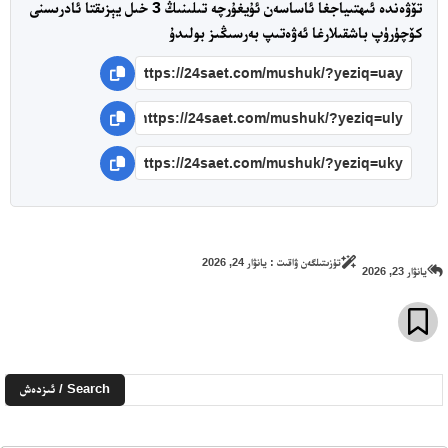
تۆۋەندە ئىھتىياجغا ئاساسەن ئۇيغۇرچە تىلىنىڭ 3 خىل يېزىقتا ئادرىسنى
كۆچۈرۈپ باشقىلارغا ئەۋەتىپ بەرسىڭىز بولىدۇ
ئەزا بولاي
تور بېكىتىمىز
ئاناسەھىپە
بىز كىم؟
تۈزىتىلگەن ۋاقىت :
يانۋار 24, 2026
بىزنى قوللاڭ
يانۋار 23, 2026
ئالاقىلىشىش
مۇنبەر
سەھىپىلىرىمىز
Search / ئىزدەش