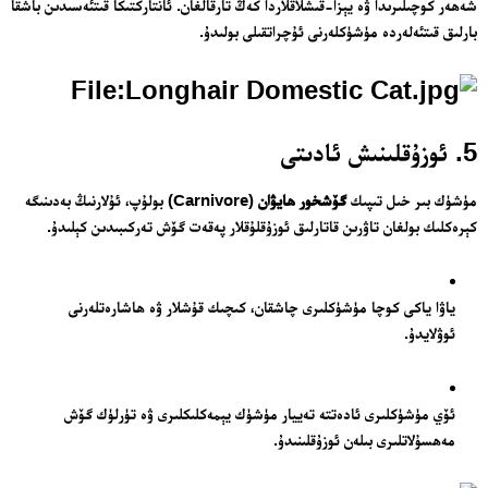
شەھەر كوچىلىرىدا ۋە يېزا-قىشلاقلاردا كەڭ تارقالغان. ئانتاركتىكا قىتئەسىدىن باشقا
بارلىق قىتئەلەردە مۈشۈكلەرنى ئۇچراتقىلى بولىدۇ.
5. ئوزۇقلىنىش ئادىتى
مۈشۈك بىر خىل تىپىك
گۆشخور ھايۋان
(Carnivore) بولۇپ، ئۇلارنىڭ بەدىنىگە
كېرەكلىك بولغان تاۋرىن قاتارلىق ئوزۇقلۇقلار پەقەت گۆش تەركىبىدىن كېلىدۇ.
ياۋا ياكى كوچا مۈشۈكلىرى چاشقان، كىچىك قۇشلار ۋە ھاشارەتلەرنى
ئوۋلايدۇ.
ئۆي مۈشۈكلىرى ئادەتتە تەييار مۈشۈك يېمەكلىكلىرى ۋە تۈرلۈك گۆش
مەھسۇلاتلىرى بىلەن ئوزۇقلىنىدۇ.