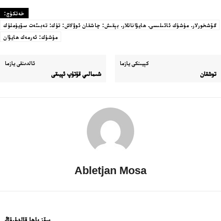
خەتكۈچ:
گۆشخورلار. مۈشۈك ئائىلىسى. ھايۋاناتلار. بېقىش: چاشقان ئوۋلاش: تۈك: تەبىئەت سۆيۈملۈك
مۈشۈك: ئەرمەك ھايۋان
كېيىنكى يازما
ئالدىنقى يازما
توشقان
شىمالىي قۇتۇپ ئېيىقى
Abletjan Mosa
سۆز باھا قالدۇرۇڭ