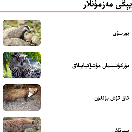
يېڭى مەزمۇنلار
بورسۇق
بۈركۈتسىمان مۈشۈكياپىلاق
ئاق تۆش بۇلغۇن
سىرتلان