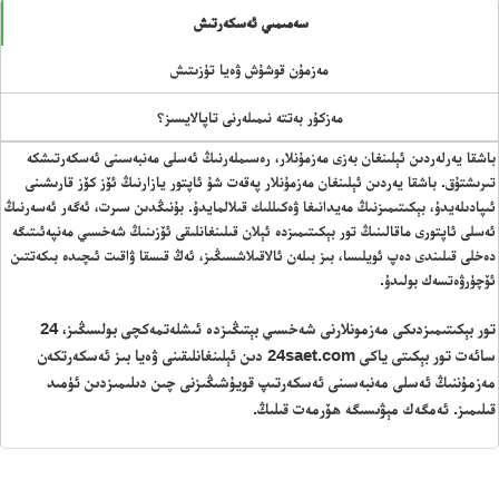
سەمىمىي ئەسكەرتىش
مەزمۇن قوشۇش ۋەيا تۈزىتىش
مەزكۇر بەتتە نىمىلەرنى تاپالايسىز؟
باشقا يەرلەردىن ئېلىنغان بەزى مەزمۇنلار، رەسىملەرنىڭ ئەسلى مەنبەسىنى ئەسكەرتىشكە
تىرىشتۇق. باشقا يەردىن ئېلىنغان مەزمۇنلار پەقەت شۇ ئاپتور يازارنىڭ ئۆز كۆز قارىشىنى
ئىپادىلەيدۇ، بېكىتىمىزنىڭ مەيدانىغا ۋەكىللىك قىلالمايدۇ. بۇنىڭدىن سىرت، ئەگەر ئەسەرنىڭ
ئەسلى ئاپتورى ماقالىنىڭ تور بېكىتىمىزدە ئېلان قىلىنغانلىقى ئۆزىنىڭ شەخسىي مەنپەئىتىگە
دەخلى قىلىندى دەپ ئويلىسا، بىز بىلەن ئالاقىلاشسىڭىز، ئەڭ قىسقا ۋاقىت ئىچىدە بىكەتتىن
ئۆچۈرۋەتسەك بولىدۇ.
تور بېكىتىمىزدىكى مەزمونلارنى شەخسىي بېتىڭىزدە ئىشلەتمەكچى بولسىڭىز، 24
سائەت تور بېكىتى ياكى 24saet.com دىن ئېلىنغانلىقىنى ۋەيا بىز ئەسكەرتكەن
مەزمۇننىڭ ئەسلى مەنبەسىنى ئەسكەرتىپ قويۇشىڭىزنى چىن دىلىمىزدىن ئۈمىد
قىلىمىز. ئەمگەك مېۋىسىگە ھۆرمەت قىلىڭ.