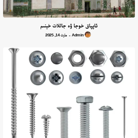
ئاپپاق خوجا ۋە جاللات خېنىم
Admin
مارت 14, 2025
-