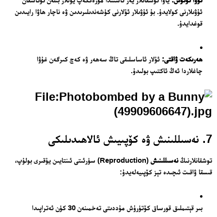
ئۇۋىلارنى كولايدۇ. بۇ ئۇۋىلار ئۇلارنى كۈشەندىلىرىدىن ۋە ناچار ھاۋا رايىدىن
قوغدايدۇ.
ھەرىكەت ۋاقتى:
ئۇلار ئاساسلىقى تاڭ سەھەر ۋە كەچ كىرگەن غۇۋا
چاغلاردا ئەڭ ئاكتىپ بولىدۇ.
7. نەسىللىنىش ۋە كۆپىيىش ئالاھىدىلىكى
توشقانلارنىڭ
نەسىللىنىش
(Reproduction) سۈرئىتى ئىنتايىن يۇقىرى بولۇپ،
قىسقا ۋاقىت ئىچىدە تېز كۆپىيەلەيدۇ:
بىر قېتىملىق قورساق كۆتۈرۈش مۇددىتى تەخمىنەن 30 كۈن ئەتراپىدا