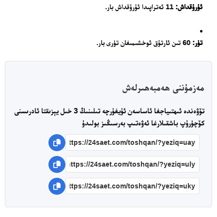
ئۇرۇقداش:
11 ئەتراپىدا ئۇرۇقداش بار.
تۈر:
60 تىن ئارتۇق ئوخشىمىغان تۈرى بار.
ئەزا بولاي
مەزمۇننى ھەمبەھىرلەش
تۆۋەندە ئىھتىياجغا ئاساسەن ئۇيغۇرچە تىلىنىڭ 3 خىل يېزىقتا ئادرىسنى
كۆچۈرۈپ باشقىلارغا ئەۋەتىپ بەرسىڭىز بولىدۇ
تور بېكىتىمىز
ئاناسەھىپە
بىز كىم؟
بىزنى قوللاڭ
ئالاقىلىشىش
مۇنبەر