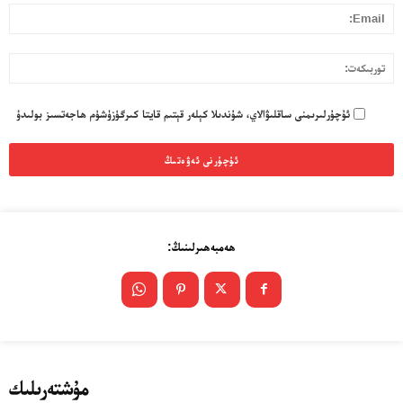
l:
تو
ئۇچۇرلىرىمنى ساقلىۋالاي، شۇندىلا كېلەر قېتىم قايتا كىرگۈزۈشۈم ھاجەتسىز بولىدۇ
ھەمبەھىرلىنىڭ:
مۇشتەرىلىك