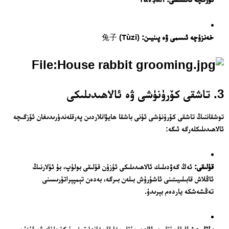
خەنزۇچە ئىسمى ۋە پىنيىن:
兔子 (Tùzi)
3. تاشقى كۆرۈنۈشى ۋە ئالاھىدىلىكى
توشقاننىڭ تاشقى كۆرۈنۈشى ئۇنى باشقا ھايۋانلاردىن پەرقلەندۈرىدىغان ئۆزگىچە
ئالاھىدىلىكلەرگە ئىگە:
قۇلىقى:
ئەڭ گەۋدىلىك ئالاھىدىلىكى ئۇزۇن قۇلىقى بولۇپ، بۇ ئۇلارنىڭ
ئاڭلاش قابىلىيىتىنى ئاشۇرۇش بىلەن بىرگە، بەدەن تېمپېراتۇرىسىنى
تەڭشەشكە ياردەم بېرىدۇ.
پۇتلىرى:
ئارقا پۇتلىرى ئالدى پۇتلىرىغا قارىغاندا تېخىمۇ كۈچلۈك ۋە ئۇزۇن