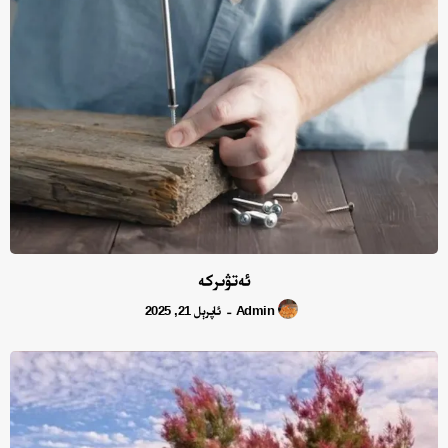
ئەتۋىركە
Admin
ئاپرېل 21, 2025
-