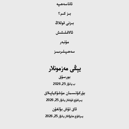
ئاناسەھىپە
بىز كىم؟
بىزنى قوللاڭ
ئالاقىلىشىش
مۇنبەر
سەھىپىلىرىمىز
يېڭى مەزمونلار
بورسۇق
ب
يانۋار 25, 2026
بۈركۈتسىمان مۈشۈكياپىلاق
يىرتقۇچ قۇشلار
يانۋار 25, 2026
ئاق تۆش بۇلغۇن
يىرتقۇچ ھايۋانلار
يانۋار 25, 2026