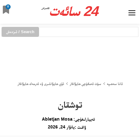
24 سائەت
0
ئالدىراش
Search / ئىزدەش
ئانا سەھىپە
سۈت ئەمگۈچى ھايۋانلار
ئۆي ھايۋانلىرى ۋە ئەرمەك ھايۋانلار
توشقان
تەييارلىغۇچى:
Abletjan Mosa
يانۋار 24, 2026
ۋاقىت :