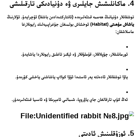
4. ماكانلىشىش جايلىرى ۋە دۇنيادىكى تارقىلىشى
توشقانلار دۇنيانىڭ ھەممە قىتئەلىرىدە (ئانتاركتىدادىن باشقا) ئۇچرايدۇ. ئۇلارنىڭ
ياشاش مۇھىتى
(Habitat) ئوخشاش بولمىغان جۇغراپىيەلىك رايونلارغا
ماسلاشقان:
ئورمانلىقلار، چۆپلاقلار، قۇملۇقلار ۋە ئېگىز تاغلىق رايونلاردا ياشايدۇ.
ياۋا توشقانلار ئادەتتە يەر ئاستىدا ئۇۋا كولاپ ياشاشنى ياخشى كۆرىدۇ.
ئەڭ كۆپ تارقالغان جاي ياۋروپا، شىمالىي ئامېرىكا ۋە ئاسىيا قىتئەلىرىدۇر.
5. ئوزۇقلىنىش ئادىتى