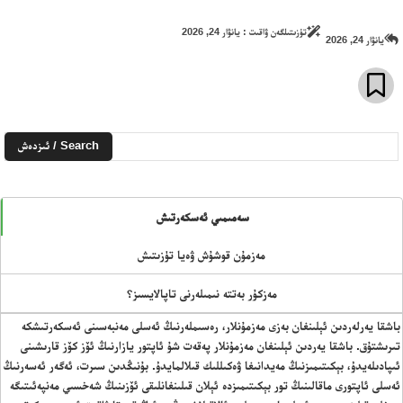
سەھىپىلىرىمىز
تۈزىتىلگەن ۋاقىت :
يانۋار 24, 2026
يانۋار 24, 2026
Search / ئىزدەش
سەمىمىي ئەسكەرتىش
مەزمۇن قوشۇش ۋەيا تۈزىتىش
مەزكۇر بەتتە نىمىلەرنى تاپالايسىز؟
باشقا يەرلەردىن ئېلىنغان بەزى مەزمۇنلار، رەسىملەرنىڭ ئەسلى مەنبەسىنى ئەسكەرتىشكە
تىرىشتۇق. باشقا يەردىن ئېلىنغان مەزمۇنلار پەقەت شۇ ئاپتور يازارنىڭ ئۆز كۆز قارىشىنى
ئىپادىلەيدۇ، بېكىتىمىزنىڭ مەيدانىغا ۋەكىللىك قىلالمايدۇ. بۇنىڭدىن سىرت، ئەگەر ئەسەرنىڭ
ئەسلى ئاپتورى ماقالىنىڭ تور بېكىتىمىزدە ئېلان قىلىنغانلىقى ئۆزىنىڭ شەخسىي مەنپەئىتىگە