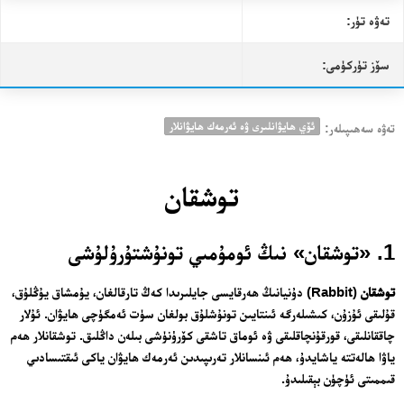
تەۋە تۈر:
سۆز تۈركۈمى:
ئۆي ھايۋانلىرى ۋە ئەرمەك ھايۋانلار
تەۋە سەھىپىلەر:
توشقان
1. «توشقان» نىڭ ئومۇمىي تونۇشتۇرۇلۇشى
توشقان
(Rabbit) دۇنيانىڭ ھەرقايسى جايلىرىدا كەڭ تارقالغان، يۇمشاق يۇڭلۇق،
قۇلىقى ئۇزۇن، كىشىلەرگە ئىنتايىن تونۇشلۇق بولغان سۈت ئەمگۈچى ھايۋان. ئۇلار
چاققانلىقى، قورقۇنچاقلىقى ۋە ئوماق تاشقى كۆرۈنۈشى بىلەن داڭلىق. توشقانلار ھەم
ياۋا ھالەتتە ياشايدۇ، ھەم ئىنسانلار تەرىپىدىن ئەرمەك ھايۋان ياكى ئىقتىسادىي
قىممىتى ئۈچۈن بېقىلىدۇ.