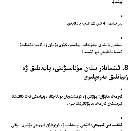
بولىدۇ.
بىر قېتىمدا 4 تىن 12 گىچە بالىلايدۇ.
توشقان بالىلىرى تۇغۇلغاندا يۇڭسىز، كۆزى يۇمۇق ۋە ئاجىز تۇغۇلىدۇ،
ئەمما ناھايىتى تېز ئۆسىدۇ.
8. ئىنسانلار بىلەن مۇناسىۋىتى، پايدىلىق ۋە
زىيانلىق تەرەپلىرى
ئەرمەك ھايۋان:
يۇۋاش ۋە ئۆگىنىشچان بولغاچقا، دۇنيادىكى ئەڭ ئالقىشقا
ئېرىشكەن ئەرمەك ھايۋانلارنىڭ بىرى.
ئىقتىسادىي قىممىتى:
گۆشى يېيىشلىك ۋە ئوزۇقلۇق قىممىتى يۇقىرى؛ يۇڭى