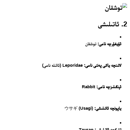
2. ئاتىلىشى
ئۇيغۇرچە نامى:
توشقان
لاتىنچە ياكى پەننى نامى:
Leporidae (ئائىلە نامى)
ئېنگىلىزچە نامى:
Rabbit
ياپونچە ئاتىلىشى:
ウサギ (Usagi)
تۈركچە ئاتىلىشى:
Tavşan