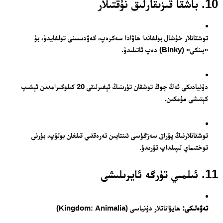
10. باشقا قىزىقارلىق نۇقتىلار
توشقانلار خۇشال بولغاندا ھاۋادا سەكرەپ، گەۋدىسىنى تولغايدۇ، بۇ
«بىنكى» (Binky) دەپ ئاتىلىدۇ.
دۇنيادىكى ئەڭ چوڭ توشقان تۈرىنىڭ ئېغىرلىقى 20 كىلوگىرامدىن ئېشىپ
كېتىشى مۇمكىن.
توشقانلارنىڭ پۇراق سەزگۈسى ئىنتايىن تەرەققىي قىلغان بولۇپ، بۇرنى
توختىماي لىپىلداپ تۇرىدۇ.
11. ئىلمىي تۈرگە ئايرىلىشى
تەۋەلىكى:
ھايۋاناتلار دۇنياسى (Kingdom: Animalia)