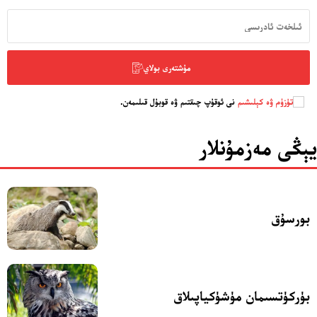
مۇشتەرى بولاي
تۈزۈم ۋە كېلىشىم
نى ئوقۇپ چىقتىم ۋە قوبۇل قىلىمەن.
يېڭى مەزمۇنلار
بورسۇق
بۈركۈتسىمان مۈشۈكياپىلاق