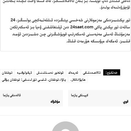
دەخلى قىلىندى دەپ ئويلىسا، بىز بىلەن ئالاقىلاشسىڭىز، ئەڭ قىسقا ۋاقىت ئىچىدە بىكەتتىن
ئۆچۈرۋەتسەك بولىدۇ.
تور بېكىتىمىزدىكى مەزمونلارنى شەخسىي بېتىڭىزدە ئىشلەتمەكچى بولسىڭىز، 24
سائەت تور بېكىتى ياكى 24saet.com دىن ئېلىنغانلىقىنى ۋەيا بىز ئەسكەرتكەن
مەزمۇننىڭ ئەسلى مەنبەسىنى ئەسكەرتىپ قويۇشىڭىزنى چىن دىلىمىزدىن ئۈمىد
قىلىمىز. ئەمگەك مېۋىسىگە ھۆرمەت قىلىڭ.
خەتكۈچ:
ئالاھىدىلىكى
ئەرمەك
ئوتخور نەسىللىنىش
ئېكولوگىيە
توشقان
ھايۋاناتلار.
ياۋا-توشقان. ئىلمىي تۈرلىنىشى: توشقان يۇڭى
كېيىنكى يازما
ئالدىنقى يازما
قوي
مۈشۈك