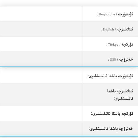
ئۇيغۇرچە
/ Uyghurche :
ئىنگىلىزچە
/ English :
تۈركچە
/ Türkçe :
خەنزۇچە
/ 汉语 :
ئۇيغۇرچە باشقا ئاتىلىشلىرى:
ئىنگىلىزچە باشقا
ئاتىلىشلىرى:
تۈركچە باشقا ئاتىلىشلىرى:
خەنزۇچە باشقا ئاتىلىشلىرى: