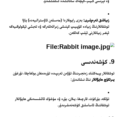
ۋە تېرىسى كىيىم-كېچەك سانائىتىدە ئىشلىتىلىدۇ.
زىيانلىق تەرەپلىرى:
بەزى رايونلاردا (مەسىلەن ئاۋسترالىيەدە) ياۋا
توشقانلارنىڭ زىيادە كۆپىيىپ كېتىشى زىرائەتلەرگە ۋە تەبىئىي ئېكولوگىيەگە
ئېغىر زىيانلارنى ئېلىپ كەلگەن.
9. كۈشەندىسى
توشقانلار يېمەكلىك زەنجىرىنىڭ تۆۋەن تەرىپىدە تۇرىدىغان بولغاچقا، نۇرغۇن
يىرتقۇچ ھايۋانلار
نىڭ نىشانىدۇر:
تۈلكە، بۈركۈت، قارچىغا، يىلان، بۆرە ۋە مۈشۈك ئائىلىسىدىكى ھايۋانلار
توشقاننىڭ ئاساسلىق كۈشەندىلىرىدۇر.