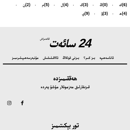
(6)
ك
(0)
ڭ
(3)
گ
(4)
ل
(5)
م
(2)
ن
(4)
ھ
(3)
ۋ
(9)
ي
24 سائەت
ئالدىراش
ئاناسەھىپە
بىز كىم؟
بىزنى قوللاڭ
ئالاقىلىشىش
مۇنبەر
سەھىپىلىرىمىز
ھەققىمىزدە
قىزىقارلىق مەزمونلار مۇشۇ يەردە
تور بېكىتىمىز