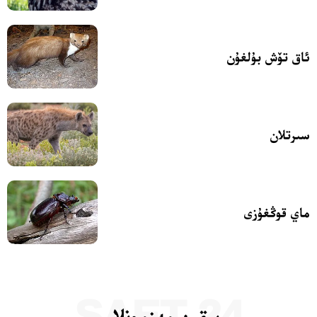
ئاق تۆش بۇلغۇن
سىرتلان
ماي قوڭغۇزى
24 SAET
يېقىن مەزمونلار