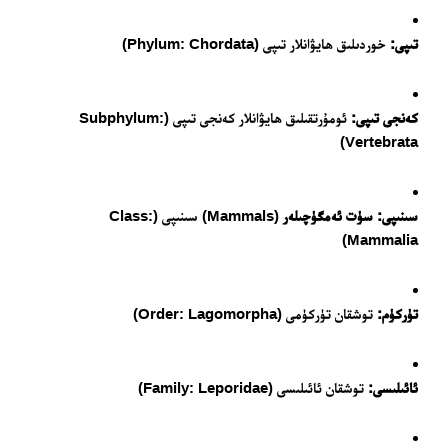
تىپى:
خوردىلىق ھايۋانلار تىپى (Phylum: Chordata)
كەنجى تىپى:
ئومۇرتقىلىق ھايۋانلار كەنجى تىپى (Subphylum:
Vertebrata)
سىنىپى:
سۈت ئەمگۈچىلەر
(Mammals) سىنىپى (Class:
Mammalia)
تۈركۈم:
توشقان تۈركۈمى (Order: Lagomorpha)
24 سائەت ئەزالىق پىلانى
ئائىلىسى:
توشقان ئائىلىسى (Family: Leporidae)