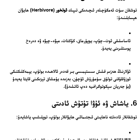
توشقان سۈت ئەمگۈچىلەر ئىچىدىكى تىپىك
ئوتخور
(Herbivore) ھايۋان
ھېسابلىنىدۇ:
ئاساسلىقى ئوت-چۆپ، يوپۇرماق، كۆكتات، مېۋە-چېۋە ۋە دەرەخ
پوستلىرىنى يەيدۇ.
ئۇلارنىڭ ھەزىم قىلىش سىستېمىسى بىر قەدەر ئالاھىدە بولۇپ، يېمەكلىكتىكى
ئوزۇقلۇقنى تولۇق سۈمۈرۈش ئۈچۈن، بەزىدە يۇمشاق تېزىكىنى قايتا يەيدۇ
(بۇ جەريان سېكوتوگرافىيە دەپ ئاتىلىدۇ).
6. ياشاش ۋە ئۇۋا تۇتۇش ئادىتى
توشقانلار ئادەتتە ناھايىتى ئىجتىمائىي ھايۋانلار بولۇپ، توپلىشىپ ياشايدۇ:
ئۇۋا تۇتۇش:
ياۋا توشقانلار يەر ئاستىدا مۇرەككەپ يوللار بىلەن تۇتاشقان