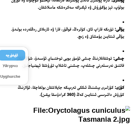
بولۇپ، تېز يۈگۈرۈش ۋە ئېگىزگە سەكرەشكە ماسلاشقان.
يۇڭى:
تۈرىگە قاراپ ئاق، كۈلرەڭ، قوڭۇر، قارا ۋە ئارىلاش رەڭلەردە بولىدۇ.
يۇڭى ئىنتايىن يۇمشاق ۋە زىچ.
ئۇيغۇرچە
چىشى:
توشقانلارنىڭ چىشى ئۆمۈر بويى توختىماي ئۆسىدۇ، شۇڭا ئۇلار
قاتتىق نەرسىلەرنى چىشلەپ، چىشىنى تاشلاپ تۇرۇشقا ئېھتىياجلىق.
Уйғурчә
Uyghurche
كۆزى:
كۆزلىرى بېشىنىڭ ئىككى تەرىپىگە جايلاشقان بولغاچقا، ئۇلارنىڭ
كۆرۈش دائىرىسى ئىنتايىن كەڭ (360 گرادۇسقا يېقىن).