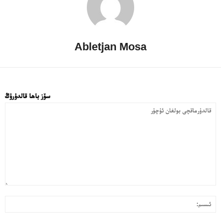
Abletjan Mosa
سۆز باھا قالدۇرۇڭ
قا
ئى
بول
ئۇ