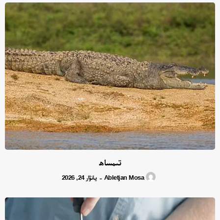
تىمساھ
Abletjan Mosa
يانۋار 24, 2026
-