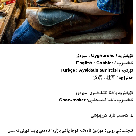
ئۇيغۇرچە / Uyghurche : موزدۇز
ئىنگىلىزچە / English : Cobbler
تۈركچە / Türkçe : Ayakkabı tamircisi
خەنزۇچە / 汉语 : 鞋匠
ئۇيغۇرچە باشقا ئاتىلىشلىرى: موزدوز
ئىنگىلىزچە باشقا ئاتىلىشلىرى: Shoe-maker
1. كەسىپ ئارقا كۆرۈنۈشى
ئىجتىمائىي رولى : موزدۇز ئادەتتە كوچا ياكى بازاردا ئاددىي يايما ئورنى تەسىس