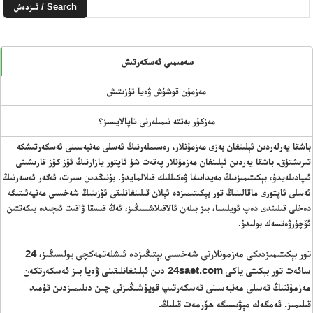
Search / ئىزدەش
سەمىمىي ئەسكەرتىش
مەزمۇن قوشۇش ۋەيا تۈزىتىش
مەزكۇر بەتتە نىمىلەرنى تاپالايسىز؟
باشقا يەرلەردىن ئېلىنغان بەزى مەزمۇنلار، رەسىملەرنىڭ ئەسلى مەنبەسىنى ئەسكەرتىشكە
تىرىشتۇق. باشقا يەردىن ئېلىنغان مەزمۇنلار پەقەت شۇ ئاپتور يازارنىڭ ئۆز كۆز قارىشىنى
ئىپادىلەيدۇ، بېكىتىمىزنىڭ مەيدانىغا ۋەكىللىك قىلالمايدۇ. بۇنىڭدىن سىرت، ئەگەر ئەسەرنىڭ
ئەسلى ئاپتورى ماقالىنىڭ تور بېكىتىمىزدە ئېلان قىلىنغانلىقى ئۆزىنىڭ شەخسىي مەنپەئىتىگە
دەخلى قىلىندى دەپ ئويلىسا، بىز بىلەن ئالاقىلاشسىڭىز، ئەڭ قىسقا ۋاقىت ئىچىدە بىكەتتىن
ئۆچۈرۋەتسەك بولىدۇ.
تور بېكىتىمىزدىكى مەزمونلارنى شەخسىي بېتىڭىزدە ئىشلەتمەكچى بولسىڭىز، 24
سائەت تور بېكىتى ياكى 24saet.com دىن ئېلىنغانلىقىنى ۋەيا بىز ئەسكەرتكەن
مەزمۇننىڭ ئەسلى مەنبەسىنى ئەسكەرتىپ قويۇشىڭىزنى چىن دىلىمىزدىن ئۈمىد
قىلىمىز. ئەمگەك مېۋىسىگە ھۆرمەت قىلىڭ.