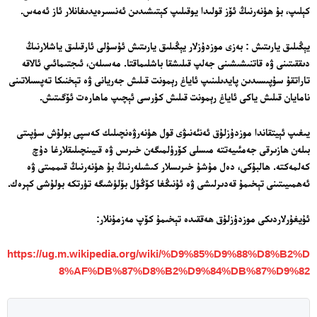
كېلىپ، بۇ ھۈنەرنىڭ ئۆز قولىدا يوقىلىپ كېتىشىدىن ئەنسىرەيدىغانلار ئاز ئەمەس.
يېڭىلىق يارىتىش : بەزى موزدۇزلار يېڭىلىق يارىتىش ئۇسۇلى ئارقىلىق ياشلارنىڭ
دىققىتىنى ۋە قاتنىشىشىنى جەلپ قىلىشقا باشلىماقتا. مەسىلەن، ئىجتىمائىي ئالاقە
تاراتقۇ سۇپىسىدىن پايدىلىنىپ ئاياغ رېمونت قىلىش جەريانى ۋە تېخنىكا تەپسىلاتىنى
نامايان قىلىش ياكى ئاياغ رېمونت قىلىش كۇرسى ئېچىپ ماھارەت ئۆگىتىش.
يىغىپ ئېيتقاندا موزدۇزلۇق ئەنئەنىۋى قول ھۈنەرۋەنچىلىك كەسپى بولۇش سۈپىتى
بىلەن ھازىرقى جەمئىيەتتە مىسلى كۆرۈلمىگەن خىرىس ۋە قىيىنچىلىقلارغا دۇچ
كەلمەكتە. ھالبۇكى، دەل مۇشۇ خىرىسلار كىشىلەرنىڭ بۇ ھۈنەرنىڭ قىممىتى ۋە
ئەھمىيىتىنى تېخىمۇ قەدىرلىشى ۋە ئۇنىڭغا كۆڭۈل بۆلۈشىگە تۈرتكە بولۇشى كېرەك.
ئۇيغۇرلاردىكى موزدۇزلۇق ھەققىدە تېخىمۇ كۆپ مەزمۇنلار:
https://ug.m.wikipedia.org/wiki/%D9%85%D9%88%D8%B2%D
8%AF%DB%87%D8%B2%D9%84%DB%87%D9%82