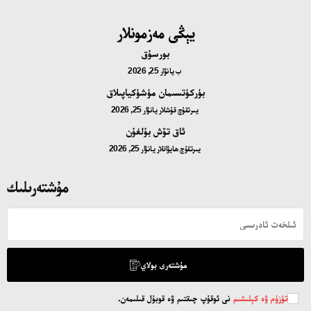
يېڭى مەزمونلار
بورسۇق
ب
يانۋار 25, 2026
بۈركۈتسىمان مۈشۈكياپىلاق
يىرتقۇچ قۇشلار
يانۋار 25, 2026
ئاق تۆش بۇلغۇن
يىرتقۇچ ھايۋانلار
يانۋار 25, 2026
مۇشتەرىلىك
مۇشتەرى بولاي
تۈزۈم ۋە كېلىشىم
نى ئوقۇپ چىقتىم ۋە قوبۇل قىلىمەن.