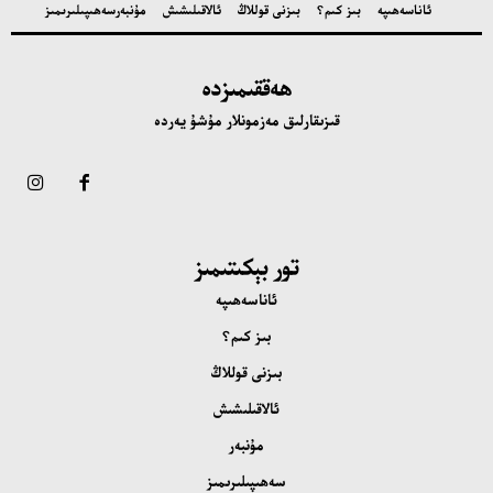
ئاناسەھىپە
بىز كىم؟
بىزنى قوللاڭ
ئالاقىلىشىش
مۇنبەر
سەھىپىلىرىمىز
ھەققىمىزدە
قىزىقارلىق مەزمونلار مۇشۇ يەردە
تور بېكىتىمىز
ئاناسەھىپە
بىز كىم؟
بىزنى قوللاڭ
ئالاقىلىشىش
مۇنبەر
سەھىپىلىرىمىز