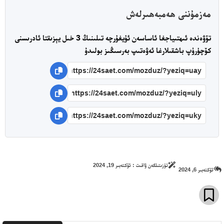
مەزمۇننى ھەمبەھىرلەش
تۆۋەندە ئىھتىياجغا ئاساسەن ئۇيغۇرچە تىلىنىڭ 3 خىل يېزىقتا ئادرىسنى
كۆچۈرۈپ باشقىلارغا ئەۋەتىپ بەرسىڭىز بولىدۇ
تۈزىتىلگەن ۋاقىت :
ئۆكتەبىر 19, 2024
ئۆكتەبىر 6, 2024