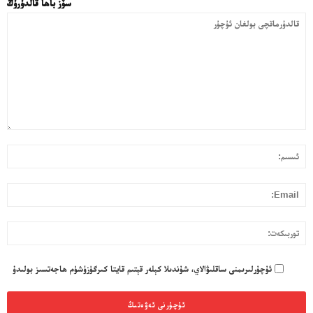
سۆز باھا قالدۇرۇڭ
ئەزا بولاي
تور بېكىتىمىز
قا
ئاناسەھىپە
ئى
بول
ئۇ
بىز كىم؟
l:
بىزنى قوللاڭ
ئالاقىلىشىش
تو
مۇنبەر
سەھىپىلىرىمىز
ئۇچۇرلىرىمنى ساقلىۋالاي، شۇندىلا كېلەر قېتىم قايتا كىرگۈزۈشۈم ھاجەتسىز بولىدۇ