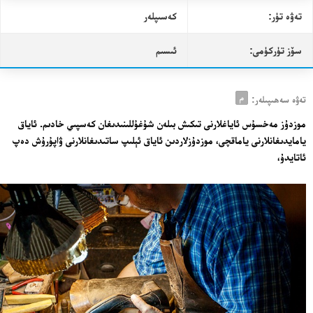
تەۋە تۈر:
كەسىپلەر
سۆز تۈركۈمى:
ئىسىم
م
تەۋە سەھىپىلەر:
موزدۇز مەخسۇس ئاياغلارنى تىكىش بىلەن شۇغۇللىنىدىغان كەسپىي خادىم. ئاياق
يامايدىغانلارنى ياماقچى، موزدۇزلاردىن ئاياق ئېلىپ ساتىدىغانلارنى ۋاپۇرۇش دەپ
ئاتايدۇ،