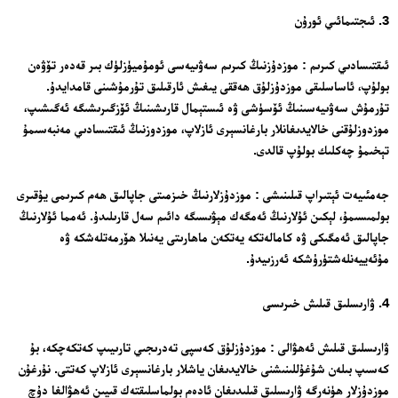
3. ئىجتىمائىي ئورۇن
ئىقتىسادىي كىرىم : موزدۇزنىڭ كىرىم سەۋىيەسى ئومۇميۈزلۈك بىر قەدەر تۆۋەن
بولۇپ، ئاساسلىقى موزدۇزلۇق ھەققى يىغىش ئارقىلىق تۇرمۇشىنى قامدايدۇ.
تۇرمۇش سەۋىيەسىنىڭ ئۆسۈشى ۋە ئىستېمال قارىشىنىڭ ئۆزگىرىشىگە ئەگىشىپ،
موزدوزلۇقنى خالايدىغانلار بارغانسېرى ئازلاپ، موزدوزنىڭ ئىقتىسادىي مەنبەسىمۇ
تېخىمۇ چەكلىك بولۇپ قالدى.
جەمئىيەت ئېتىراپ قىلىنىشى : موزدۇزلارنىڭ خىزمىتى جاپالىق ھەم كىرىمى يۇقىرى
بولمىسىمۇ، لېكىن ئۇلارنىڭ ئەمگەك مېۋىسىگە دائىم سەل قارىلىدۇ. ئەمما ئۇلارنىڭ
جاپالىق ئەمگىكى ۋە كامالەتكە يەتكەن ماھارىتى يەنىلا ھۆرمەتلەشكە ۋە
مۇئەييەنلەشتۈرۈشكە ئەرزىيدۇ.
4. ۋارىسلىق قىلىش خىرىسى
ۋارىسلىق قىلىش ئەھۋالى : موزدۇزلۇق كەسپى تەدرىجىي تارىيىپ كەتكەچكە، بۇ
كەسىپ بىلەن شۇغۇللىنىشنى خالايدىغان ياشلار بارغانسېرى ئازلاپ كەتتى. نۇرغۇن
موزدۇزلار ھۈنەرگە ۋارىسلىق قىلىدىغان ئادەم بولماسلىقتەك قىيىن ئەھۋالغا دۇچ