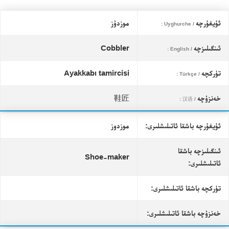
ئۇيغۇرچە
موزدۇز
/ Uyghurche :
ئىنگىلىزچە
Cobbler
/ English :
تۈركچە
Ayakkabı tamircisi
/ Türkçe :
خەنزۇچە
鞋匠
/ 汉语 :
ئۇيغۇرچە باشقا ئاتىلىشلىرى:
موزدوز
ئىنگىلىزچە باشقا
Shoe-maker
ئاتىلىشلىرى:
تۈركچە باشقا ئاتىلىشلىرى:
خەنزۇچە باشقا ئاتىلىشلىرى: