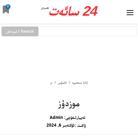
24 سائەت
0
ئالدىراش
Search / ئىزدەش
ئانا سەھىپە
قامۇس
م
موزدۇز
تەييارلىغۇچى:
Admin
ئۆكتەبىر 6, 2024
ۋاقىت :