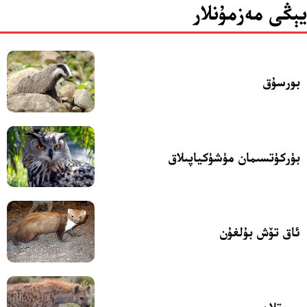
يېڭى مەزمۇنلار
بورسۇق
بۈركۈتسىمان مۈشۈكياپىلاق
ئاق تۆش بۇلغۇن