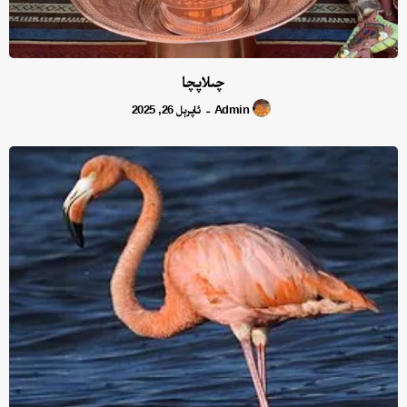
چىلاپچا
Admin
ئاپرېل 26, 2025
-