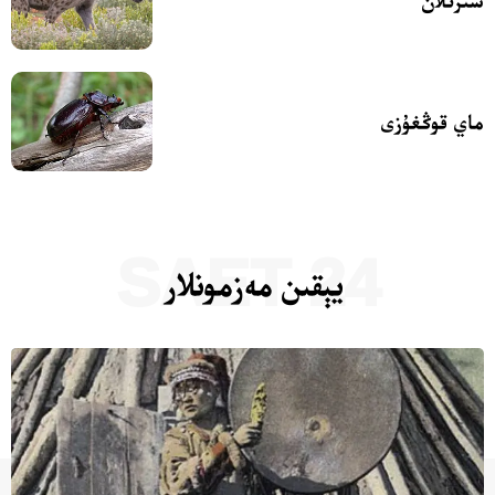
سىرتلان
ماي قوڭغۇزى
24 SAET
يېقىن مەزمونلار