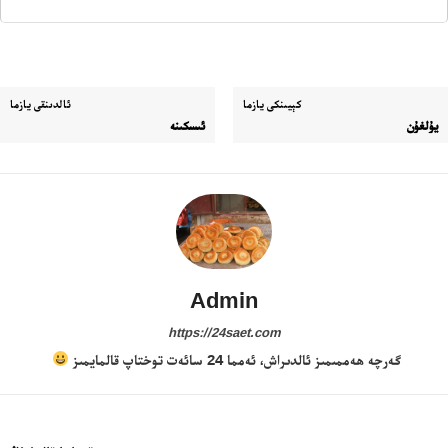
كېيىنكى يازما
ئالدىنقى يازما
يۇلغۇن
ئىسكىنە
24 سائەت ئەزالىق پىلانى
Admin
https://24saet.com
گەرچە ھەممىمىز ئالدىراش، ئەمما 24 سائەت توختاپ قالمايمىز