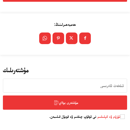
ھەمبەھىرلىنىڭ:
مۇشتەرىلىك
مۇشتەرى بولاي
تۈزۈم ۋە كېلىشىم
نى ئوقۇپ چىقتىم ۋە قوبۇل قىلىمەن.