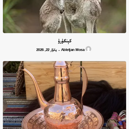
كېنگۇرۇ
Abletjan Mosa
يانۋار 22, 2026
-