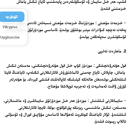
قىلىپ، ھەر خىل سايمان ۋە ئۈسكۈنىلەردىن پايدىلىنىپ ئاياغ تىكىش ياماش
خىزمىتىنى قىلىدۇ.
ئۇيغۇرچە
– خىزمەت مۇھىتى : موزدۇزنىڭ خىزمەت مۇھىتى نىسبەتەن ئاددىي بولۇپ، ئادەتتە
Уйғурчә
پەقەت نەچچە كىۋادرات مېتىر بوشلۇق بولىدۇ، ئاساسىي موزدۇزلۇق سايمانلىرى ۋە
ئۈسكۈنىلىرى سەپلەنگەن بولىدۇ.
Uyghurche
2. ماھارەت تەلىپى
قول ھۈنەرۋەنچىلىكى : موزدۇز كۆپ خىل قول ھۈنەرۋەنچىلىكىنى، مەسىلەن تىكىش
ياماش، چاپلاش، ئاياغ چەمىنى ئالماشتۇرۇش قاتارلىقلارنى ئىگىلەپ، ئاياغنىڭ قايتا
ئىشلەتكىلى بولىدىغان ھالەتكە كېلىشىگە كاپالەتلىك قىلىشى كېرەك. بۇ ھۈنەرلەر
ئۇزۇن ۋاقىت ئەمەلىيەت ۋە تەجرىبە توپلاشقا مۇھتاج.
– سايمانلارنى ئىشلىتىش : موزدۇز ھەر خىل موزدۇزلۇق سايمانلىرى ۋە ماشىنىلارنى،
مەسىلەن، تىكىش ماشىنىسى، رېزىنكە پۈركۈگۈچ، بولقا، قايچا قاتارلىقلارنى
ئىشلىتىدۇ. ئۇلار ئاياغنىڭ كونكرېت ئەھۋالىغا ئاساسەن مۇۋاپىق قورال ۋە ئۇسۇلنى
تاللاپ رېمونت قىلىدۇ.