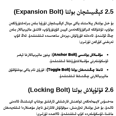
2.5 كېڭىيىشچان بولتا (Expansion Bolt)
بۇ خىل بولتىلار پىلاستىك ياكى مېتال كېڭىيىشچان تۇرۇبا بىلەن بىرلەشتۈرۈلگەن
بولۇپ، تۆشۈككە كىرگۈزۈلگەندىن كېيىن كۆپتۈرۈلۈپ، قاتتىق ماتېرىياللار بىلەن
چىڭ ئۇلىنىدۇ. ئادەتتە قۇرۇلۇش-بېزەش ساھەسىدە ئىشلىتىلىدۇ. ئەڭ كۆپ
تەرىقىنى كۆرگەن تۈرلىرى:
مۇقىملاش بولتىسى (Anchor Bolt)
: بېتون ماتېرىياللارغا ئېغىر
ئۈسكۈنىلەرنى مۇقىملاشتۇرۇشقا ئىشلىتىلىدۇ.
تامغا چىڭىتىدىغان بولتا (Toggle Bolt)
: قۇرۇق تام ياكى بوشلۇقلۇق
ماتېرىياللارنى چىڭىتىشقا ئىشلىتىلىدۇ.
2.6 قۇلۇپلاش بولتا (Locking Bolt)
مەخسۇس لايىھەلەنگەن تولغىنىش قارشىلىقى ئارقىلىق بوشاپ كېتىشنىڭ ئالدىنى
ئالىدۇ. بۇ خىل بولتىلار تەۋرىنىش، سوقۇلۇش قاتارلىق ناچار مۇھىتلاردا ئىشلەيدىغان
ماشىنا-ئۈسكۈنىلەردە كۆپ ئىشلىتىلىدۇ. ئالاھىدە تۈرلىرى: