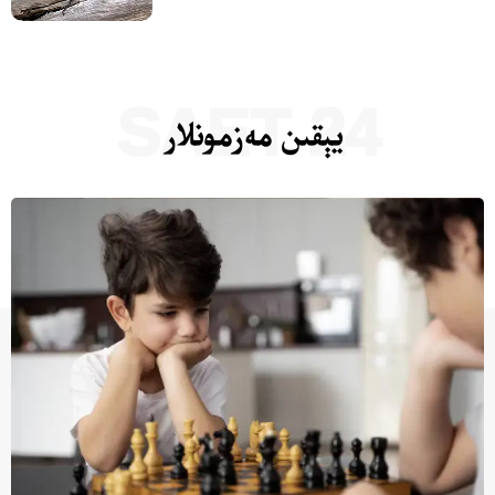
24 SAET
يېقىن مەزمونلار