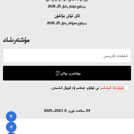
يىرتقۇچ قۇشلار
يانۋار 25, 2026
ئاق تۆش بۇلغۇن
يىرتقۇچ ھايۋانلار
يانۋار 25, 2026
مۇشتەرىلىك
مۇشتەرى بولاي
تۈزۈم ۋە كېلىشىم
نى ئوقۇپ چىقتىم ۋە قوبۇل قىلىمەن.
24 سائەت تورى © 2023-2025