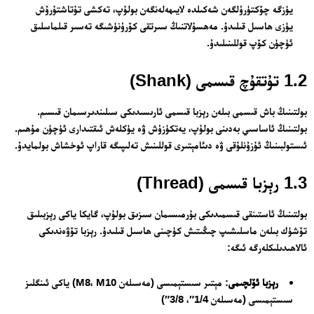
يۈزگە چۆكتۈرۈلگەن شەكىلدە لايىھەلەنگەن بولۇپ، تەكشى تۇتاشتۇرۇش
يۈزى ھاسىل قىلىدۇ. مەھسۇلاتنىڭ سىرتقى كۆرۈنۈشىگە تەسىر قىلماسلىق
ئۈچۈن كۆپ قوللىنىلىدۇ.
1.2 تۇتقۇچ قىسمى (Shank)
بولتىنىڭ باش قىسمى بىلەن رېزبا قىسمى ئارىسىدىكى سىلىندىرسىمان قىسىم.
بولتىنىڭ ئاساسىي بەدىنى بولۇپ، يەتكۈزۈش ۋە يۈكلەش ئىقتىدارى ئۈچۈن مۇھىم.
ئىستولبىنىڭ ئۇزۇنلۇقى ۋە دىئامېتىرى قوللىنىش تەلىپىگە قاراپ ئوخشاش بولمايدۇ.
1.3 رېزبا قىسمى (Thread)
بولتىنىڭ ئاستىنقى قىسمىدىكى بۇرمىسىمان سىزىق بولۇپ، گايكا ياكى رېزبىلىق
تۆشۈك بىلەن ماسلىشىپ چىڭىتىش كۈچىنى ھاسىل قىلىدۇ. رېزبا تۆۋەندىكى
ئالاھىدىلىكلەرگە ئىگە:
رېزبا ئۆلچىمى
: مېتىر سىستېمىسى (مەسىلەن M8، M10) ياكى ئىنگلىز
سىستېمىسى (مەسىلەن 1/4″، 3/8″)