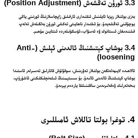
3.3 ئورۇن تەڭشەش (Position Adjustment)
بەزى بولتىلار رېزبا ئايلىنىش ئىقتىدارى ئارقىلىق زاپچاسلارنىڭ ئورنىنى ياكى
يوچۇقىنى تەڭشەيدۇ. بۇ ئىقتىدار ناھايىتى تەكشى ئورۇن بەلگىلەش تەلەپ
قىلىنىدىغان ئىستانوك ۋە ئەسۋاب-ئۈسكۈنىلەردە ئىنتايىن مۇھىم.
3.4 بوشاپ كېتىشنىڭ ئالدىنى ئېلىش (Anti-
loosening)
ئالاھىدە لايىھەلەنگەن بولتىلار تەۋرىنىش، سوقۇلۇش قاتارلىق تەسىرلەر ئاستىدا
بوشاپ كېتىشنىڭ ئالدىنى ئالىدۇ. بۇ سىستېمىنىڭ ئىشەنچلىكلىكىنى ئاشۇرۇپ،
بىخەتەرلىك ۋەقەلىرىدىن ساقلىنىشقا ياردەم بېرىدۇ.
4. توغرا بولتا تاللاش ئامىللىرى