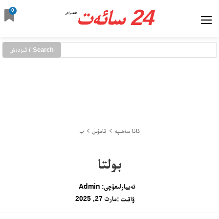
24 سائەت
0
ئالدىراش
Search / ئىزدەش
ئانا سەھىپە
قامۇس
ب
بولتا
تەييارلىغۇچى:
Admin
مارت 27, 2025
ۋاقىت :