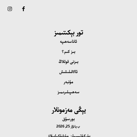
تور بېكىتىمىز
ئاناسەھىپە
بىز كىم؟
بىزنى قوللاڭ
ئالاقىلىشىش
مۇنبەر
سەھىپىلىرىمىز
يېڭى مەزمونلار
بورسۇق
ب
يانۋار 25, 2026
بۈركۈتسىمان مۈشۈكياپىلاق