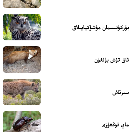
بۈركۈتسىمان مۈشۈكياپىلاق
ئاق تۆش بۇلغۇن
سىرتلان
ماي قوڭغۇزى