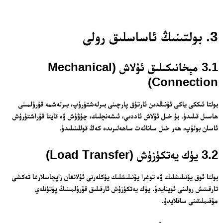
3. بولتىنىڭ ئاساسلىق رولى
3.1 مېخانىكىلىق ئۇلاش (Mechanical
Connection)
بولتا ئىككى ياكى ئۇنىڭدىن ئارتۇق پارچىنى بىرلەشتۈرۈپ، بىرلەشمە قۇرۇلمىنى
ھاسىل قىلىدۇ. بۇ خىل ئۇلاش ئاددىي، ئىشەنچلىك، چۇۋۇش ۋە قايتا قۇراشتۇرۇش
ئاسان بولۇپ، ھەر خىل سانائەت ساھەلىرىدە كەڭ قوللىنىلىدۇ.
3.2 يۈك يەتكۈزۈش (Load Transfer)
بولتا ئوق يۆنىلىشلىك ۋە توغرا يۆنىلىشلىك يۈكلەرنى ئۇلانغان زاپچاسلارغا تەكشى
تارقىتىش رولىنى ئوينايدۇ. يۈك يەتكۈزۈش ئارقىلىق قۇرۇلمىنىڭ پۈتۈنلەي
مۇقىملىقىنى ساقلايدۇ.