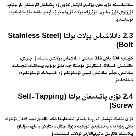
مۇئامىلىسىگە ئۇچرىغان. يۇقىرى تارتىش كۈچى ۋە پۈكۈلۈش قارشىلىقى بار بولۇپ،
قۇرۇلۇش قۇرۇلمىلىرى، كۆۋرۈك، پولات قۇرۇلمىلار ۋە ئېغىر ماشىنا-ئۈسكۈنىلەردە
قوللىنىلىدۇ.
2.3 داتلاشماس پولات بولتا (Stainless Steel
Bolt)
كۆپىنچە 304 ياكى 316 تىپتىكى داتلاشماس پولاتتىن ياسىلىدۇ. چىرىش،
داتلىشىش، كىسلاتا-ئىشقارلىق مۇھىتقا چىداملىق بولۇپ، يېمەكلىك-ئىچىملىك
سانائىتى، دېڭىز سانائىتى، تېببىي ئۈسكۈنىلەر ۋە خىمىيەلىك ئۈسكۈنىلەردە
ئىشلىتىلىدۇ.
2.4 ئۆزى پاتىدىغان بولتا (Self-Tapping
Screw)
ئۆزى تۆشۈك تېشىش ۋە رېزبا ياساش ئىقتىدارىغا ئىگە. ئالدىن تەييارلانغان تۆشۈك
ياكى رېزبا تەلەپ قىلمايدۇ. كۆپىنچە نازۇك مېتال تاختايلار، ياغاچ، سۇلياۋ،
پىلاستىك قاتارلىق ماتېرىياللارنى ئۇلاشتا ئىشلىتىلىدۇ.