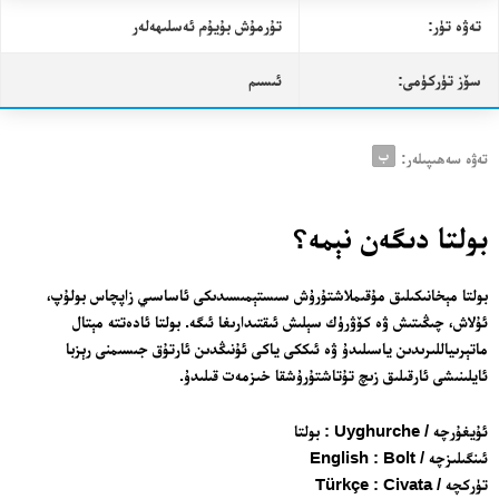
تەۋە تۈر:
تۇرمۇش بۇيۇم ئەسلىھەلەر
سۆز تۈركۈمى:
ئىسىم
ب
تەۋە سەھىپىلەر:
بولتا دىگەن نېمە؟
بولتا مېخانىكىلىق مۇقىملاشتۇرۇش سىستېمىسىدىكى ئاساسىي زاپچاس بولۇپ،
ئۇلاش، چىڭىتىش ۋە كۆۋرۈك سېلىش ئىقتىدارىغا ئىگە. بولتا ئادەتتە مېتال
ماتېرىياللىرىدىن ياسىلىدۇ ۋە ئىككى ياكى ئۇنىڭدىن ئارتۇق جىسىمنى رېزبا
ئايلىنىشى ئارقىلىق زىچ تۇتاشتۇرۇشقا خىزمەت قىلىدۇ.
ئۇيغۇرچە / Uyghurche : بولتا
ئىنگىلىزچە / English : Bolt
تۈركچە / Türkçe : Civata