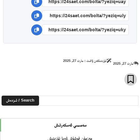
تۈزىتىلگەن ۋاقىت :
مارت 27, 2025
مارت 27, 2025
Search / ئىزدەش
سەمىمىي ئەسكەرتىش
مەزمۇن قوشۇش ۋەيا تۈزىتىش