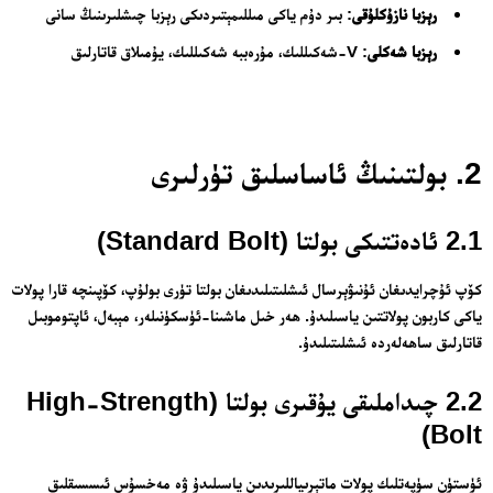
رېزبا نازۇكلۇقى
: بىر دۇم ياكى مىللىمېتىردىكى رېزبا چىشلىرىنىڭ سانى
رېزبا شەكلى
: V-شەكىللىك، مۇرەببە شەكىللىك، يۇمىلاق قاتارلىق
2. بولتىنىڭ ئاساسلىق تۈرلىرى
2.1 ئادەتتىكى بولتا (Standard Bolt)
كۆپ ئۇچرايدىغان ئۇنىۋېرسال ئىشلىتىلىدىغان بولتا تۈرى بولۇپ، كۆپىنچە قارا پولات
ياكى كاربون پولاتتىن ياسىلىدۇ. ھەر خىل ماشىنا-ئۈسكۈنىلەر، مېبەل، ئاپتوموبىل
قاتارلىق ساھەلەردە ئىشلىتىلىدۇ.
2.2 چىداملىقى يۇقىرى بولتا (High-Strength
Bolt)
ئۈستۈن سۈپەتلىك پولات ماتېرىياللىرىدىن ياسىلىدۇ ۋە مەخسۇس ئىسسىقلىق