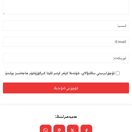
قا
ئى
بول
ئۇ
l:
تو
ئۇچۇرلىرىمنى ساقلىۋالاي، شۇندىلا كېلەر قېتىم قايتا كىرگۈزۈشۈم ھاجەتسىز بولىدۇ
ھەمبەھىرلىنىڭ: