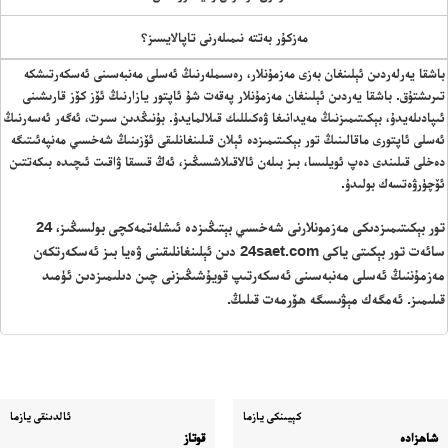
مەزكۇر بەتتە نىمىلەرنى تاپالايسىز؟
باشقا يەرلەردىن ئېلىنغان بەزى مەزمۇنلار، رەسىملەرنىڭ ئەسلى مەنبەسىنى ئەسكەرتىشكە
تىرىشتۇق. باشقا يەردىن ئېلىنغان مەزمۇنلار پەقەت شۇ ئاپتور يازارنىڭ ئۆز كۆز قارىشىنى
ئىپادىلەيدۇ، بېكىتىمىزنىڭ مەيدانىغا ۋەكىللىك قىلالمايدۇ. بۇنىڭدىن سىرت، ئەگەر ئەسەرنىڭ
ئەسلى ئاپتورى ماقالىنىڭ تور بېكىتىمىزدە ئېلان قىلىنغانلىقى ئۆزىنىڭ شەخسىي مەنپەئىتىگە
دەخلى قىلىندى دەپ ئويلىسا، بىز بىلەن ئالاقىلاشسىڭىز، ئەڭ قىسقا ۋاقىت ئىچىدە بىكەتتىن
ئۆچۈرۋەتسەك بولىدۇ.
تور بېكىتىمىزدىكى مەزمونلارنى شەخسىي بېتىڭىزدە ئىشلەتمەكچى بولسىڭىز، 24
سائەت تور بېكىتى ياكى 24saet.com دىن ئېلىنغانلىقىنى ۋەيا بىز ئەسكەرتكەن
مەزمۇننىڭ ئەسلى مەنبەسىنى ئەسكەرتىپ قويۇشىڭىزنى چىن دىلىمىزدىن ئۈمىد
قىلىمىز. ئەمگەك مېۋىسىگە ھۆرمەت قىلىڭ.
كېيىنكى يازما
ئالدىنقى يازما
شاھزادە
قوتاز