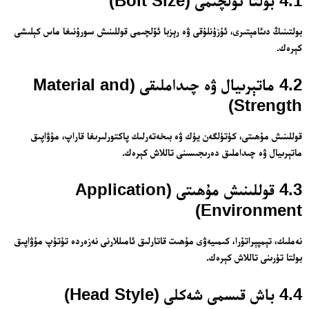
4.1 بولتا ئۆلچىمى (Bolt Size)
بولتىنىڭ دىئامېتىرى، ئۇزۇنلۇقى ۋە رېزبا ئۆلچىمى قوللىنىش سورۇنىغا ماس كېلىشى
كېرەك.
4.2 ماتېرىيال ۋە چىداملىقى (Material and
Strength)
24 سائەت ئەزالىق پىلانى
قوللىنىش مۇھىتى، كۈتۈلگەن يۈك ۋە بىخەتەرلىك پاكتورلىرىغا قاراپ، مۇۋاپىق
ماتېرىيال ۋە چىداملىق دەرىجىسىنى تاللاش كېرەك.
4.3 قوللىنىش مۇھىتى (Application
Environment)
نەملىك، تېمپېراتۇرا، كىمىيەۋى مۇھىت قاتارلىق ئامىللارنى نەزەردە تۇتۇپ مۇۋاپىق
بولتا تۈرىنى تاللاش كېرەك.
4.4 باش قىسمى شەكلى (Head Style)
ئەزا بولاي