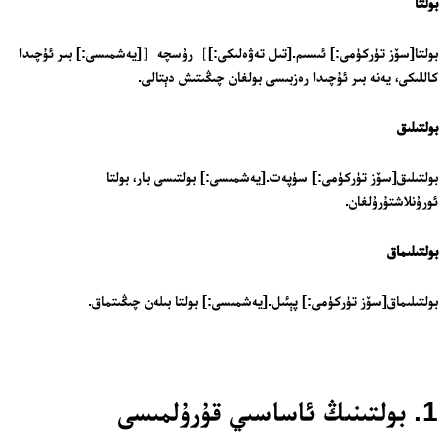
بولتا
بولتا[سۆز تۈركۈمى:] ئىسىم.[تىل تەۋەلىكى:]］رۇسچە［[يەشمىسى:] بىر ئۇچىدا
كاللىكى، يەنە بىر ئۇچىدا رەزبىسى بولغان چىڭىتىش دېتالى.
بولتىلىق
بولتىلىق[سۆز تۈركۈمى:] سۈپەت.[يەشمىسى:] بولتىسى بار، بولتا
ئورۇنلاشتۇرۇلغان.
بولتىلىماق
بولتىلىماق[سۆز تۈركۈمى:] پېئىل.[يەشمىسى:] بولتا بىلەن چىڭىتماق.
1. بولتىنىڭ ئاساسىي قۇرۇلمىسى