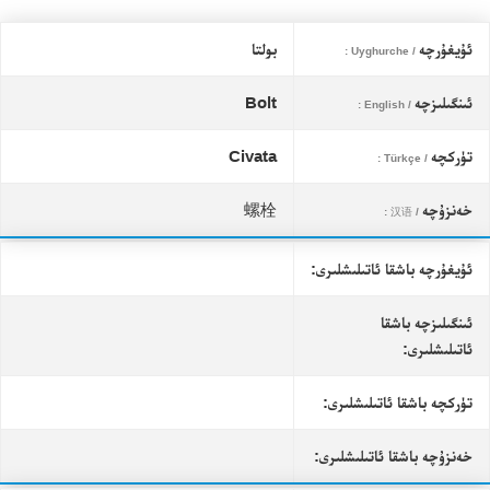
ئۇيغۇرچە
بولتا
/ Uyghurche :
ئىنگىلىزچە
Bolt
/ English :
تۈركچە
Civata
/ Türkçe :
خەنزۇچە
螺栓
/ 汉语 :
ئۇيغۇرچە باشقا ئاتىلىشلىرى:
ئىنگىلىزچە باشقا
ئاتىلىشلىرى:
تۈركچە باشقا ئاتىلىشلىرى:
خەنزۇچە باشقا ئاتىلىشلىرى: