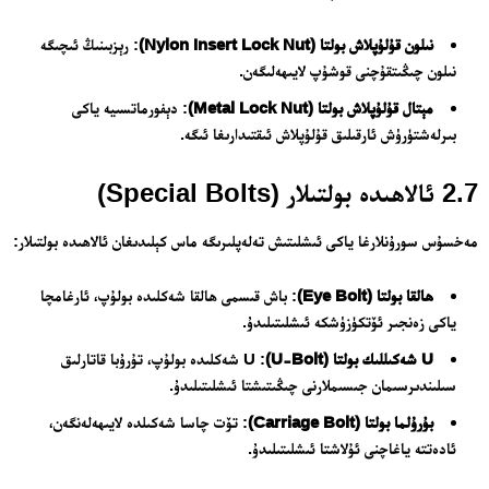
نىلون قۇلۇپلاش بولتا (Nylon Insert Lock Nut)
: رېزبىنىڭ ئىچىگە
نىلون چىڭىتقۇچنى قوشۇپ لايىھەلىگەن.
مېتال قۇلۇپلاش بولتا (Metal Lock Nut)
: دېفورماتسىيە ياكى
بىرلەشتۈرۈش ئارقىلىق قۇلۇپلاش ئىقتىدارىغا ئىگە.
2.7 ئالاھىدە بولتىلار (Special Bolts)
مەخسۇس سورۇنلارغا ياكى ئىشلىتىش تەلەپلىرىگە ماس كېلىدىغان ئالاھىدە بولتىلار:
ھالقا بولتا (Eye Bolt)
: باش قىسمى ھالقا شەكلىدە بولۇپ، ئارغامچا
ياكى زەنجىر ئۆتكۈزۈشكە ئىشلىتىلىدۇ.
U شەكىللىك بولتا (U-Bolt)
: U شەكلىدە بولۇپ، تۇرۇبا قاتارلىق
سىلىندىرسىمان جىسىملارنى چىڭىتىشتا ئىشلىتىلىدۇ.
بۇرۇلما بولتا (Carriage Bolt)
: تۆت چاسا شەكىلدە لايىھەلەنگەن،
ئادەتتە ياغاچنى ئۇلاشتا ئىشلىتىلىدۇ.