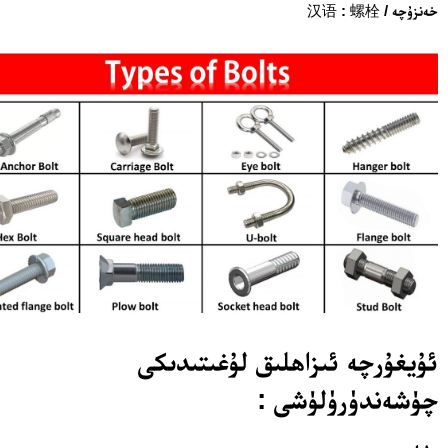
خەنزۇچە / 汉语 : 螺栓
ئۇيغۇرچە ئىزاھلىق لۇغىتىدىكى
چۈشەندۈرۈلۈشى :