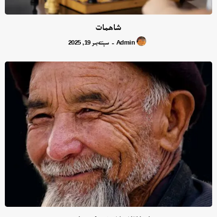
شاھمات
Admin
سېنتەبىر 19, 2025
-