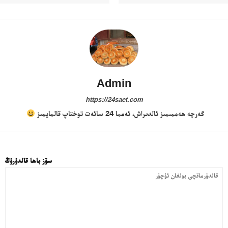
Admin
https://24saet.com
گەرچە ھەممىمىز ئالدىراش، ئەمما 24 سائەت توختاپ قالمايمىز
سۆز باھا قالدۇرۇڭ