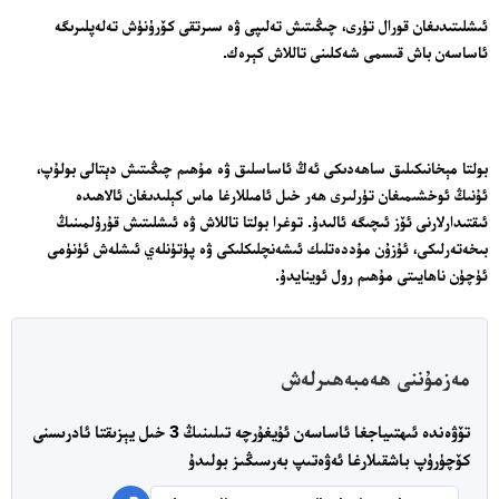
ئىشلىتىدىغان قورال تۈرى، چىڭىتىش تەلىپى ۋە سىرتقى كۆرۈنۈش تەلەپلىرىگە
ئاساسەن باش قىسمى شەكلىنى تاللاش كېرەك.
تور بېكىتىمىز
ئاناسەھىپە
بولتا مېخانىكىلىق ساھەدىكى ئەڭ ئاساسلىق ۋە مۇھىم چىڭىتىش دېتالى بولۇپ،
ئۇنىڭ ئوخشىمىغان تۈرلىرى ھەر خىل ئامىللارغا ماس كېلىدىغان ئالاھىدە
بىز كىم؟
ئىقتىدارلارنى ئۆز ئىچىگە ئالىدۇ. توغرا بولتا تاللاش ۋە ئىشلىتىش قۇرۇلمىنىڭ
بىزنى قوللاڭ
بىخەتەرلىكى، ئۇزۇن مۇددەتلىك ئىشەنچلىكلىكى ۋە پۈتۈنلەي ئىشلەش ئۈنۈمى
ئالاقىلىشىش
ئۈچۈن ناھايىتى مۇھىم رول ئوينايدۇ.
مۇنبەر
سەھىپىلىرىمىز
مەزمۇننى ھەمبەھىرلەش
تۆۋەندە ئىھتىياجغا ئاساسەن ئۇيغۇرچە تىلىنىڭ 3 خىل يېزىقتا ئادرىسنى
كۆچۈرۈپ باشقىلارغا ئەۋەتىپ بەرسىڭىز بولىدۇ