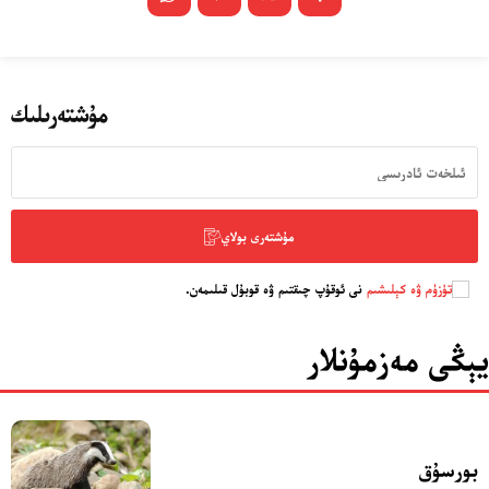
مۇشتەرىلىك
مۇشتەرى بولاي
تۈزۈم ۋە كېلىشىم
نى ئوقۇپ چىقتىم ۋە قوبۇل قىلىمەن.
يېڭى مەزمۇنلار
بورسۇق