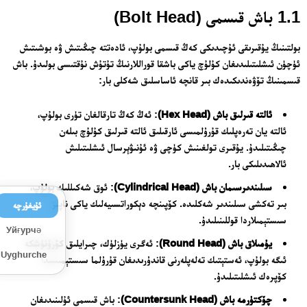
1.1 باش قىسمى (Bolt Head)
بولتىنىڭ يۇقىرىقى ئۇچىدىكى كەڭ قىسمى بولۇپ، ئادەتتە چىڭىتىش ۋە بوشىتىش
ئۈچۈن ئىشلىتىلىدىغان كۇلۇچ ياكى باشقا قوراللارنىڭ تۇتۇش نۇقتىسى بولىدۇ. باش
قىسمىنىڭ تۆۋەندىكىدەك بىر قانچە ئاساسلىق شەكلى بار:
ئالتە قىرلىق باش (Hex Head)
: ئەڭ كەڭ تارقالغان تۈرى بولۇپ،
ئالتە يان تەرەپلىك قۇرۇلمىسى ئارقىلىق ئالتە قىرلىق كۇلۇچ بىلەن
چىڭىتىلىدۇ. يۇقىرى تولغىنىش كۈچى ۋە ئۇنىۋېرسال ئىشلىتىلىش
ئالاھىدىلىكى بار.
سىلىندىرسىمان باش (Cylindrical Head)
: ئوق شەكىللىك بولۇپ،
بىر تەكشى سىلىندىر شەكلىدە. كۆپىنچە دېكوراتسىيەلىك ياكى ناپىز
ئۇيغۇرچە
سىستېمىلاردا قوللىنىلىدۇ.
Уйғурчә
يۇمىلاق باش (Round Head)
: ئەگرى يۈزلۈك، چىرايلىق كۆرۈنۈشكە
Uyghurche
ئىگە بولۇپ، ئەستېتىك تەلەپلەرنى قاندۇرىدىغان قۇرۇلما سىستېمىسىدا
كۆپرەك ئىشلىتىلىدۇ.
چۆكتۈرمە باش (Countersunk Head)
: باش قىسمى ئۇلىنىدىغان