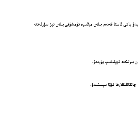
يدۇ ياكى ئاستا قەدەم بىلەن مېڭىپ، تۇمشۇقى بىلەن تېز سۈرئەتتە
ن بىرلىكتە توپلىشىپ يۈرىدۇ.
اتقاللىقلارغا ئۇۋا سېلىشىدۇ.