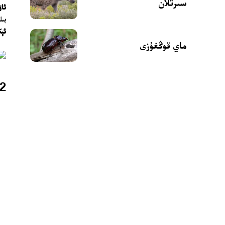
سىرتلان
ئاق
بىل
ئېك
ماي قوڭغۇزى
2. ئاتىلىشى