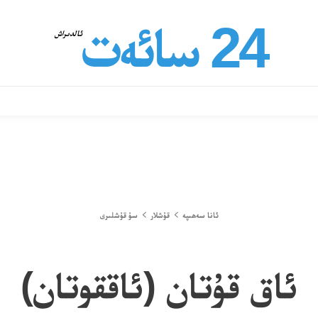
24 سائەت
ئالدىراش
ئانا سەھىپە
قۇشلار
سۇ قۇشلىرى
ئاق قۇتان (ئاققوتان)