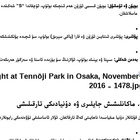
بىزنى قوللاڭ
بويۇن ۋە تۇمشۇق:
بويۇن قىسمى ئۇزۇن ھ
ئالاقىلىشىش
ماسلاشقان.
مۇنبەر
سەھىپىلىرىمىز
پۇتلىرى:
پۇتلىرى ئىنتايىن ئۇزۇن ۋە قارا (ياكى سېرىق) بولۇپ، سۇ ئىچىدە يۆتكىلىشكە ق
بەدەن شەكلى:
سىپتا ۋە يېنىك بولۇپ، ئۇلارنىڭ سۇ يۈزىدە ئاستا ۋە سەزگۈر ھەرىكەت ق
شى
 قۇتانلار دۇنيا مىقياسىدا ناھايىتى كەڭ تارقالغان. ئۇلار ئاساسلىقى تۆۋەندىكى رايونلار