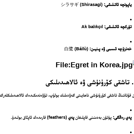
ياپونچە ئاتىلىشى:
シラサギ (Shirasagi)
تۈركچە ئاتىلىشى:
Ak balıkçıl
خەنزۇچە ئىسمى ۋە پىنيىن:
白鹭 (Báilù)
ى
 قۇتاننىڭ تاشقى كۆرۈنۈشى ناھايىتى گەۋدىلىك بولۇپ، تۆۋەندىكىدەك ئالاھىدىلىكلەرگە 
تور بېكىتىمىز
پەي رەڭگى:
پۈتۈن بەدىنىنى قاپلىغان
پەي
(feathers) قارىدەك ئاپئاق بولىدۇ.
ئاناسەھىپە
بىز كىم؟