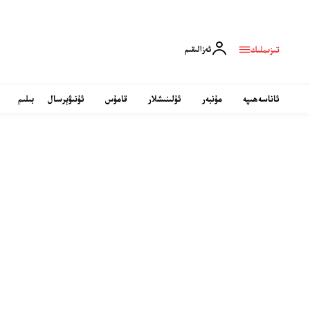
تىزىملىك
ئەزالىقىم
ئاناسەھىپە
مۇنبەر
ئۇلىنىشلار
قامۇس
ئۇنىۋېرسال
بىلىم