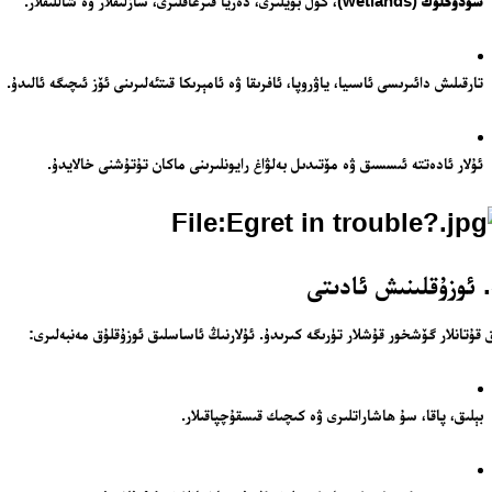
سۇدۆڭلۈك
(wetlands)، كۆل بويلىرى، دەريا قىرغاقلىرى، سازلىقلار ۋە شاللىقلار.
تارقىلىش دائىرىسى ئاسىيا، ياۋروپا، ئافرىقا ۋە ئامېرىكا قىتئەلىرىنى ئۆز ئىچىگە ئالىدۇ.
ئۇلار ئادەتتە ئىسسىق ۋە مۆتىدىل بەلۋاغ رايونلىرىنى ماكان تۇتۇشنى خالايدۇ.
 قۇتانلار گۆشخور قۇشلار تۈرىگە كىرىدۇ. ئۇلارنىڭ ئاساسلىق ئوزۇقلۇق مەنبەلىرى:
بېلىق، پاقا، سۇ ھاشاراتلىرى ۋە كىچىك قىسقۇچپاقىلار.