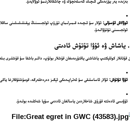
بەزىدە يەر يۈزىدىكى كىچىك كەسلەنچۈك ۋە چاشقانلارنىمۇ ئوۋلايدۇ.
ئوۋلاش ئۇسۇلى:
ئۇلار سۇ ئىچىدە قىمىرلىماي تۇرۇپ ئولجىسىنىڭ يېقىنلىشىشىنى ساقلا
ئولجىسىنى تۇتۇۋالىدۇ.
ى
 قۇتانلار كوللېكتىپ ياشاشنى ياقتۇرىدىغان قۇشلار بولۇپ، دائىم باشقا سۇ قۇشلىرى بىلە
ئۇۋا تۇتۇش:
ئۇلار ئاساسلىقى سۇ ئەتراپىدىكى ئېگىز دەرەخلەرگە، قومۇشلۇقلارغا ياكى چ
ئۇۋىسى ئادەتتە قۇرۇق شاخلاردىن ياسالغان ئاددىي سۇپا شەكلىدە بولىدۇ.