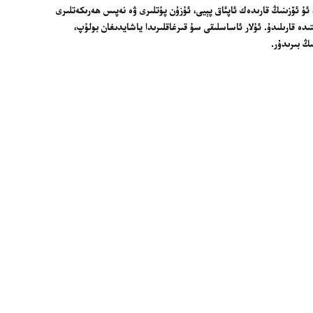
ۇ ئۆزىنىڭ قارىدەك ئاپئاق پېيى، ئۇزۇن پۇتلىرى ۋە نەپىس ھەرىكەتلىرى
دە قارىلىدۇ. ئۇلار ئاساسلىقى سۇ قىرغاقلىرىدا ياشايدىغان بولۇپ،