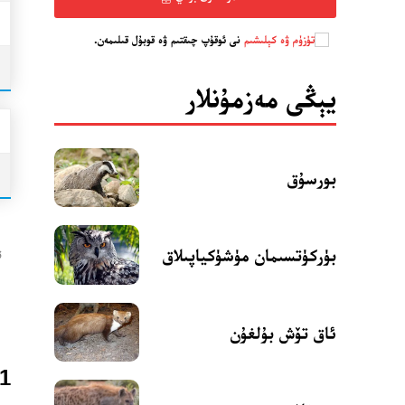
تۈزۈم ۋە كېلىشىم
نى ئوقۇپ چىقتىم ۋە قوبۇل قىلىمەن.
يېڭى مەزمۇنلار
بورسۇق
بۈركۈتسىمان مۈشۈكياپىلاق
ت
ئاق تۆش بۇلغۇن
1. «ئاق قۇتان (ئاققوتان)» نىڭ ئومۇمىي تونۇشتۇرۇلۇ