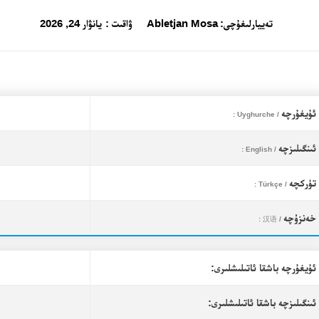
تەييارلىغۇچى:
Abletjan Mosa
ۋاقىت :
يانۋار 24, 2026
ئۇيغۇرچە
/ Uyghurche :
ئىنگىلىزچە
/ English :
تۈركچە
/ Türkçe :
خەنزۇچە
/ 汉语 :
ئۇيغۇرچە باشقا ئاتىلىشلىرى:
ئىنگىلىزچە باشقا ئاتىلىشلىرى: