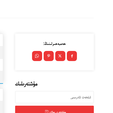
ھەمبەھىرلىنىڭ:
مۇشتەرىلىك
مۇشتەرى بولاي