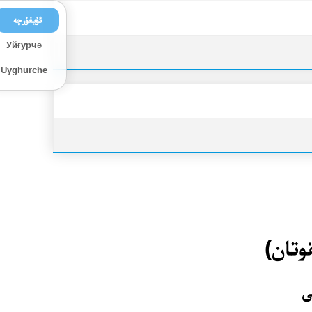
ئۇيغۇرچە
Уйғурчә
Uyghurche
قوتان)