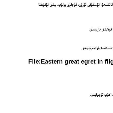
ەم ئىنچىكە بولۇپ، ئۇچقاندا “S” شەكىلدە قاتلىنىدۇ. تۇمشۇقى ئۇزۇن، ئۇچلۇق بولۇپ، بېلىق تۇتۇشقا
ولايلىق يارىتىدۇ.
ىلىشىغا ياردەم بېرىدۇ.
دا كۆپ ئۇچرايدۇ: