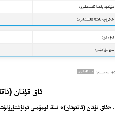
تۈركچە باشقا ئاتىلىشلىرى:
خەنزۇچە باشقا ئاتىلىشلىرى:
تەۋە تۈر:
سۆز تۈركۈمى:
سۇ قۇشلىرى
ەۋە سەھىپىلەر:
ئاق قۇتان (ئاق
شى