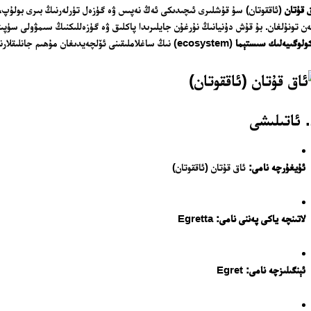
 قۇتان
(ئاققوتان) سۇ قۇشلىرى ئىچىدىكى ئەڭ نەپىس ۋە گۈزەل تۈرلەرنىڭ بىرى بولۇپ، ئ
ەن تونۇلغان. بۇ قۇش دۇنيانىڭ نۇرغۇن جايلىرىدا پاكلىق ۋە گۈزەللىكنىڭ سىمۋولى سۈپىتى
ولوگىيەلىك سىستېما
(ecosystem) نىڭ ساغلاملىقىنى ئۆلچەيدىغان مۇھىم جانلىقلارنىڭ بىرىدۇر.
ئۇيغۇرچە نامى:
ئاق قۇتان (ئاققوتان)
لاتىنچە ياكى پەننى نامى:
Egretta
ئېنگىلىزچە نامى:
Egret