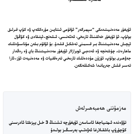
ئۇيغۇر مەدەنىيىتىدىكى “سېھىرگەر” ئۇقۇمى ئىنتايىن مۇرەككەپ ۋە كۆپ قىرلىق
بولۇپ، ئۇ ئۇيغۇر خەلقىنىڭ تارىخى، ئەنئەنىسى، ئىشەنچ-ئېتىقادى ۋە كۆڭۈل
ئېچىش مەدەنىيىتىنىڭ بىر قىسمىنى تەشكىل قىلىدۇ. بۇ ئۇقۇم بىلەن مۇناسىۋەتلىك
ماھارەت، چۈشەنچە ۋە ئەدەبىي ئوبرازلار ئۇيغۇر مەدەنىيىتىنىڭ باي ۋە رەڭدار
جەۋھىرى بولۇپ، ئۇزۇن مۇددەتلىك تارىخىي تەرەققىيات ۋە مەدەنىيەت ئۆز-ئارا
تەسىر قىلىش جەريانىدا شەكىللەنگەن.
مەزمۇننى ھەمبەھىرلەش
تۆۋەندە ئىھتىياجغا ئاساسەن ئۇيغۇرچە تىلىنىڭ 3 خىل يېزىقتا ئادرىسنى
كۆچۈرۈپ باشقىلارغا ئەۋەتىپ بەرسىڭىز بولىدۇ