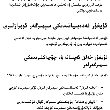
مۇھىم قارارلارنى بېكىتىش ۋە تەبىئىي ھادىسىلەرنى چۈشەندۈرۈش ئىشلىرىدا
مەسلىھەتچى بولاتتى
ئۇيغۇر ئەدەبىياتىدىكى سېھىرگەر ئوبرازلىرى
ئۇيغۇر ئەدەبىياتىدا سېھىرگەر ئوبرازلىرى غايەت مول بولۇپ، ئۇلار ئەدەبىي
ئەسەرلەردە تۈرلۈك رول ۋە ۋەزىپىلەرنى ئۆتەيدۇ.
ئۇيغۇر خەلق ئەپسانە ۋە چۆچەكلىرىدىكى
سېھىرگەرلەر
ئۇيغۇر خەلق ئەپسانە-چۆچەكلىرىدە سېھىرگەرلەر مۇھىم پېرسوناژ بولۇپ، ئۇلار:
“يەتتە قىزلار” ئەپسانىسىدىكى سېھىرگەر قىزلار، ئۇلار سېھىرلىك كۈچى
بىلەن يۇلتۇزغا ئايلىنىپ كەتكەن.
“ئاپپاق پادىشاھ” چۆچىكىدىكى سېھىرگەر ئايال، ئۇ ئىنسانلارنى
ھايۋانغا ئايلاندۇرۇۋېتىدىغان سېھىرلىك كۈچكە ئىگە.