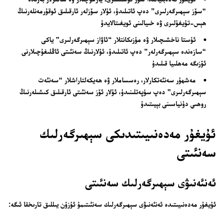
“سۆز سېھىرگەرلىرى” دەپ ئاتىلىدۇ، ئۇلار سۆزلەر ئارقىلىق ئوقۇرمەنلەرنىڭ
ھېس-تۇيغۇلىرى ۋە خىيالىنى ئويغىتالايدۇ
ئۇستا ناخشىچىلار ۋە مۇزىكانتلار “ئاۋاز سېھىرگەرلىرى” ياكى
“سازەندە سېھىرگەرلەر” دەپ ئاتىلىدۇ، ئۇلارنىڭ سەنئىتى ئاڭلىغۇچىلارنى
ئۆزىگە مەھلىيا قىلىدۇ
مەشھۇر سەنئەتكارلار، رەسساملار ۋە ھەيكەلتاراشلار “سەنئەت
سېھىرگەرلىرى” دەپ سۈپەتلىنىدۇ، ئۇلار ئۆز سەنئىتى ئارقىلىق كىشىلەرنىڭ
روھىي دۇنياسىنى بېيىتىدۇ
ئۇيغۇر مەدەنىيىتىدىكى سېھىرگەرلىك
سەنئىتى
ئەنئەنىۋى سېھىرگەرلىك سەنئىتى
ئۇيغۇر مەدەنىيىتىدە ئەنئەنىۋى سېھىرگەرلىك سەنئىتىمۇ ئۇزۇن يىللىق تارىخقا ئىگە: