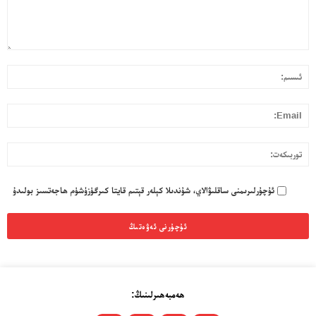
قا
ئى
بول
ئۇ
l:
تو
ئۇچۇرلىرىمنى ساقلىۋالاي، شۇندىلا كېلەر قېتىم قايتا كىرگۈزۈشۈم ھاجەتسىز بولىدۇ
ھەمبەھىرلىنىڭ: