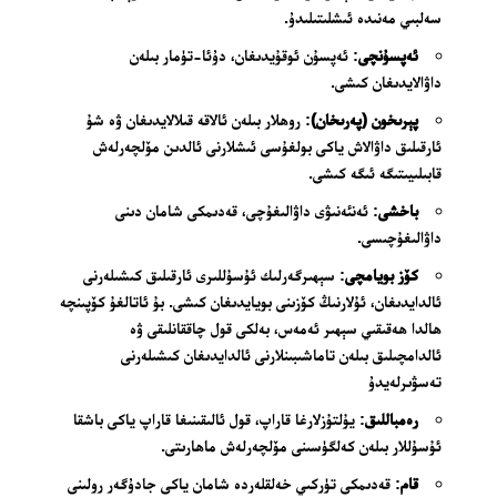
سەلبىي مەنىدە ئىشلىتىلىدۇ.
ئەپسۇنچى
: ئەپسۇن ئوقۇيدىغان، دۇئا-تۈمار بىلەن
داۋالايدىغان كىشى.
پېرىخون (پەرىخان)
: روھلار بىلەن ئالاقە قىلالايدىغان ۋە شۇ
ئارقىلىق داۋالاش ياكى بولغۇسى ئىشلارنى ئالدىن مۆلچەرلەش
قابىلىيىتىگە ئىگە كىشى.
باخشى
: ئەنئەنىۋى داۋالىغۇچى، قەدىمكى شامان دىنى
داۋالىغۇچىسى.
كۆز بويامچى
: سېھىرگەرلىك ئۇسۇللىرى ئارقىلىق كىشىلەرنى
ئالدايدىغان، ئۇلارنىڭ كۆزىنى بويايدىغان كىشى. بۇ ئاتالغۇ كۆپىنچە
ھالدا ھەقىقىي سېھىر ئەمەس، بەلكى قول چاققانلىقى ۋە
ئالدامچىلىق بىلەن تاماشىبىنلارنى ئالدايدىغان كىشىلەرنى
تەسۋىرلەيدۇ
رەمباللىق
: يۇلتۇزلارغا قاراپ، قول ئالىقىنىغا قاراپ ياكى باشقا
ئۇسۇللار بىلەن كەلگۈسىنى مۆلچەرلەش ماھارىتى.
قام
: قەدىمكى تۈركىي خەلقلەردە شامان ياكى جادۇگەر رولىنى