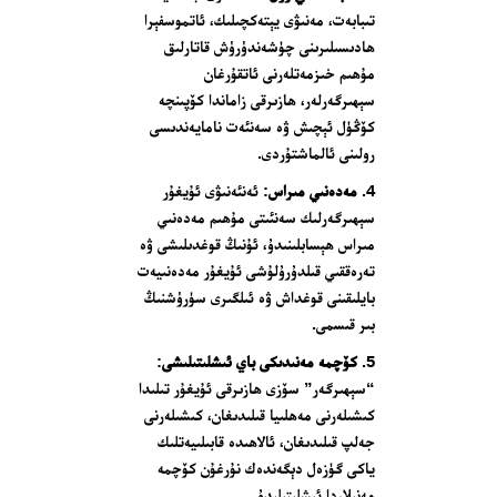
تىبابەت، مەنىۋى يېتەكچىلىك، ئاتموسفېرا
ھادىسىلىرىنى چۈشەندۈرۈش قاتارلىق
مۇھىم خىزمەتلەرنى ئاتقۇرغان
سېھىرگەرلەر، ھازىرقى زاماندا كۆپىنچە
كۆڭۈل ئېچىش ۋە سەنئەت نامايەندىسى
رولىنى ئالماشتۇردى.
مەدەنىي مىراس
: ئەنئەنىۋى ئۇيغۇر
سېھىرگەرلىك سەنئىتى مۇھىم مەدەنىي
مىراس ھېسابلىنىدۇ، ئۇنىڭ قوغدىلىشى ۋە
تەرەققىي قىلدۇرۇلۇشى ئۇيغۇر مەدەنىيەت
بايلىقىنى قوغداش ۋە ئىلگىرى سۈرۈشنىڭ
بىر قىسمى.
كۆچمە مەنىدىكى باي ئىشلىتىلىشى
:
“سېھىرگەر” سۆزى ھازىرقى ئۇيغۇر تىلىدا
كىشىلەرنى مەھلىيا قىلىدىغان، كىشىلەرنى
جەلپ قىلىدىغان، ئالاھىدە قابىلىيەتلىك
ياكى گۈزەل دېگەندەك نۇرغۇن كۆچمە
مەنىلاردا ئىشلىتىلىدۇ.