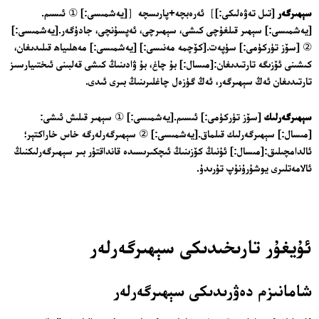
سېھىرگەر
[تىل تەۋەلىكى:]］ئەرەبچە+پارىسچە［[يەشمىسى:] ① ئىسىم.
[يەشمىسى:] سېھىر قىلغۇچى كىشى، سېھىرچى، ئەپسۇنچى، جادۇگەر.[يەشمىسى:]
② [سۆز تۈركۈمى:] سۈپەت.[كۆچمە مەنىسى:] [يەشمىسى:] مەھلىياھ قىلىدىغان،
كىشىنى ئۆزىگە تارتىدىغان:[مىسال:] بۇ چاغ، بۇ ۋادىنىڭ كىشى قەلبىنى ئىختىيارسىز
تارتىدىغان ئەڭ سېھىرگەر، ئەڭ گۈزەل چاغلىرىنىڭ بىرى ئىدى.
سېھىرگەرلىك
[سۆز تۈركۈمى:] ئىسىم.[يەشمىسى:] ① سېھىر قىلىش ئىشى:
[مىسال:] سېھىرگەرلىك قىلماق.[يەشمىسى:] ② سېھىرگەرلەرگە خاس خاراكتېر؛
ئالدامچىلىق:[مىسال:] ئۇنىڭ كۆزىنىڭ ئىچكىرىسىدە قانداقتۇر بىر سېھىرگەرلىكنىڭ
ئالامەتلىرى يوشۇرۇنۇپ تۇرىدۇ.
ئۇيغۇر تارىخىدىكى سېھىرگەرلەر
شامانىزم دەۋرىدىكى سېھىرگەرلەر