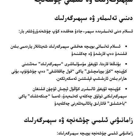
دىنىي تەلىملەر ۋە سېھىرگەرلىك
تور بېكىتىمىز
ئىسلام دىنى تەلىملىرىدە سېھىر-جادۇ ھەققىدە كۆپ چۈشەندۈرۈشلەر بار:
ئاناسەھىپە
ئىسلام تەلىماتى بويىچە ھەقىقىي سېھىرگەرلىك شەيتانلار ياردىمى بىلەن
بىز كىم؟
قىلىنىدۇ دەپ قارىلىدۇ ۋە چەكلىنىدۇ
بىزنى قوللاڭ
بۇنىڭغا قارىتا، ئۇيغۇر مۇسۇلمانلىرى “سېھىرگەرلىك” سەنئىتىنى
ئالاقىلىشىش
كۆپىنچە “كۆز بويامچىلىق” ياكى “قول چاققانلىقى” دەپ چۈشۈنۈپ، بۇنى
ھارام بىلەن ئارىلىشىپ قېلىشتىن ئەسكەرتكەن.
مۇنبەر
كۆپىنچە ئۇيغۇر ئالىملىرى كۆڭۈل ئېچىش ئۈچۈن قىلىنغان
سەھىپىلىرىمىز
سېھىرگەرلىكنى تولۇق چەكلەپ كەتمەيدۇ، ئەمما “جىنكەشلىك” ياكى
“باخشىلىق” قاتارلىق پائالىيەتلەرنى چەكلەيدۇ
زامانىۋىي ئىلمىي چۈشەنچە ۋە سېھىرگەرلىك
زامانىۋىي ئىلمىي چۈشەنچە بويىچە سېھىرگەرلىك: