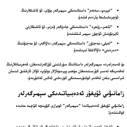
“غېرىپ-سەنەم” داستانىدىكى سېھىرگەر بۈۋى، ئۇ ئاشىقلارنىڭ
ئۇچرىشىشىغا ياردەم قىلىدۇ
“تاھىر-زۆھرە” داستانىدىكى جادۇگەر ۋەزىر، ئۇ ئاشىقلارنى
ئايرىۋېتىش ئۈچۈن سېھىر ئىشلىتىدۇ
“لەيلى-مەجنۇن” داستانىدىكى سېھىرگەر-داۋاگەر، ئۇ مەجنۇننىڭ
«دەردىنى» داۋالاشقا تىرىشىدۇ
بۇ ئەسەرلەردە سېھىرگەرلەر داستاننىڭ سۈرئىتىنى ئۆزگەرتىدىغان، قەھرىمانلارنىڭ
تەقدىرىگە تەسىر كۆرسىتىدىغان مۇھىم پېرسوناژلار بولۇپ، ئۇلار ئارقىلىق ئىنسان
ئىرادىسى بىلەن تەقدىر ئوتتۇرىسىدىكى كۈرەشنى ئەكس ئەتتۈرىدۇ.
زامانىۋىي ئۇيغۇر ئەدەبىياتىدىكى سېھىرگەرلەر
زامانىۋىي ئۇيغۇر ئەدەبىياتىدا “سېھىرگەر” ئوبرازى كۆپىنچە كۆچمە مەنىدە
قوللىنىلىدۇ:
ئۇيغۇر ئەدەبىياتىدا سۆز ئۇستىلىرى، يازغۇچىلار ۋە شائىرلار بەزىدە