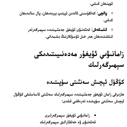
ئوينىغان كىشى.
پالچى
: كەلگۈسىنى ئالدىن ئېيتىپ بېرىدىغان، پال سالىدىغان
كىشى.
ئىلمىكەش
: ئەنئەنىۋى ئۇيغۇر جەمئىيىتىدە سېھىرگەرلەر
ئىشلىتىدىغان ھەر خىل ئۇسۇللارنىڭ بىلىمدانى.
زامانىۋىي ئۇيغۇر مەدەنىيىتىدىكى
سېھىرگەرلىك
كۆڭۈل ئېچىش سەنئىتى سۈپىتىدە
ھازىرقى زامان ئۇيغۇر جەمئىيىتىدە سېھىرگەرلىك سەنئىتى ئاساسلىقى كۆڭۈل
ئېچىش سەنئىتى سۈپىتىدە تەرەققىي قىلدى:
زامانىۋىي ئۇيغۇر سېھىرگەرلىرى
ئەنئەنىۋى ۋە خەلقئارالىق سېھىرگەرلىك