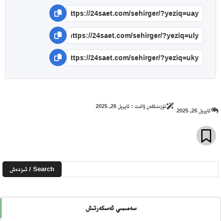
تۈزىتىلگەن ۋاقىت :
ئاپرېل 26, 2025
ئاپرېل 26, 2025
Search / ئىزدەش
سەمىمىي ئەسكەرتىش