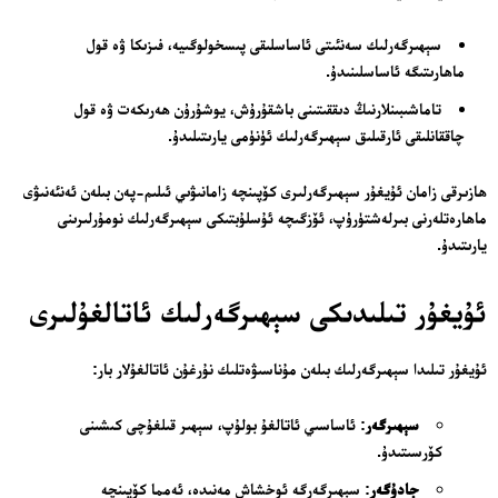
سېھىرگەرلىك سەنئىتى ئاساسلىقى پىسخولوگىيە، فىزىكا ۋە قول
ماھارىتىگە ئاساسلىنىدۇ.
تاماشىبىنلارنىڭ دىققىتىنى باشقۇرۇش، يوشۇرۇن ھەرىكەت ۋە قول
چاققانلىقى ئارقىلىق سېھىرگەرلىك ئۈنۈمى يارىتىلىدۇ.
ھازىرقى زامان ئۇيغۇر سېھىرگەرلىرى كۆپىنچە زامانىۋىي ئىلىم-پەن بىلەن ئەنئەنىۋى
ماھارەتلەرنى بىرلەشتۈرۈپ، ئۆزگىچە ئۇسلۇبتىكى سېھىرگەرلىك نومۇرلىرىنى
يارىتىدۇ.
ئۇيغۇر تىلىدىكى سېھىرگەرلىك ئاتالغۇلىرى
ئۇيغۇر تىلىدا سېھىرگەرلىك بىلەن مۇناسىۋەتلىك نۇرغۇن ئاتالغۇلار بار:
سېھىرگەر
: ئاساسىي ئاتالغۇ بولۇپ، سېھىر قىلغۇچى كىشىنى
كۆرسىتىدۇ.
جادۇگەر
: سېھىرگەرگە ئوخشاش مەنىدە، ئەمما كۆپىنچە