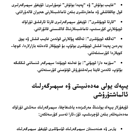
“غايىب بولۇش” ۋە “پەيدا بولۇش” نومۇرلىرى: ئۇيغۇر سېھىرگەرلىرى
قول چاققانلىقى ۋە ماھارەتلىرى بىلەن تاماشىبىنلارنى ھەيران قالدۇراتتى.
“قارتا ئويۇنلىرى”: ئۇيغۇر سېھىرگەرلىرى قارتا ئارقىلىق تۈرلۈك
ئويۇنلارنى كۆرسىتىپ، تاماشىبىنلارنىڭ كاللىسىنى قاتۇراتتى.
“تەڭگە ئويۇنلىرى”: تەڭگە پۇللارنى قولدىن غايىب قىلىش ۋە يوق
يەردىن پەيدا قىلىش ئويۇنلىرى بولۇپ، بۇ ئويۇنلار ئادەتتە بازارلاردا، كوچا-
كويلاردا كۆرسىتىلەتتى.
“سۈزمە دارا ئويۇنى”: بۇ غەلىتە ئويۇندا سېھىرگەر ئىنساننى ئىككىگە
بۆلۈپ، ئاندىن قايتا بىرلەشتۈرۈش ئۈنۈمىنى كۆرسىتەتتى.
يىپەك يولى مەدەنىيىتى ۋە سېھىرگەرلىك
ئالماشتۇرۇشى
ئۇيغۇرلار يىپەك يولىنىڭ مەركىزىدە ياشىغاچقا، سېھىرگەرلىك سەنئىتى تۈرلۈك
مەدەنىيەتلەر بىلەن ئۇچرىشىپ، ئۆز-ئارا تەسىر كۆرسەتكەن:
پارس ۋە ھىندىستان سېھىرگەرلىك ئۇسۇللىرى ئۇيغۇر سېھىرگەرلىك