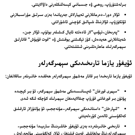
بىرلەشتۈرۈپ، روھىي ۋە جىسمانىي كېسەللىكلەرنى داۋالايتتى.
ئۇلار دورا-دەرمانلارنى تەييارلاش جەريانىدا بەزى سىرلىق مۇراسىملارنى
ئۆتكۈزۈپ، ئۇلارنىڭ شىپالىق كۈچىنى ئاشۇراتتى.
“پەرىخان-تېۋىپ”لار ئادەتتە ئايال كىشىلەر بولۇپ، ئۇلار جىن-
شەيتانلارنى ھەيدەش، كۆز تېگىشنى يوقىتىش ۋە “قوت قۇيۇش” قاتارلىق
سېھىرگەرلىك ماھارەتلىرىنى ئىشلىتەتتى.
ئۇيغۇر يازما تارىخىدىكى سېھىرگەرلەر
ئۇيغۇر يازما تارىخىدا بىر قاتار مەشھۇر سېھىرگەرلەر ھەققىدە خاتىرىلەر ساقلانغان:
“سېھرى قورغان” ئەپسانىسىدىكى مەشھۇر سېھىرگەر، ئۇ بىر كېچىدە
پۈتۈن بىر قورغاننى قۇرۇپ چىقالايدىغان سېھىرلىك كۈچكە ئىگە ئىدى
“ئىپارخان” داستانىدىكى سېھىرگەر-مۇنەججىم، ئۇ يۇلتۇزلار ئارقىلىق
كەلگۈسىنى ئالدىن كۆرەلەيتتى
تارىخىي خاتىرىلەردە بەزى ئۇيغۇر خانلىرىنىڭ سارىيىدا مۇنەججىم-
سېھىرگەرلەرنىڭ بولغانلىقى قەيت قىلىنغان، ئۇلار كەلگۈسىنى مۆلچەرلەش،