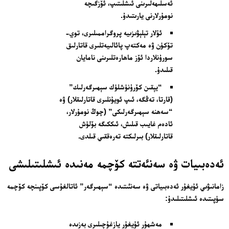
ئەسلىھەلىرىنى ئىشلىتىپ، ئۆزگىچە
نومۇرلارنى يارىتىدۇ.
ئۇلار تېلېۋىزىيە پروگراممىلىرى، توي-
تۆكۈن ۋە مەكتەپ پائالىيەتلىرى قاتارلىق
سورۇنلاردا ئۆز ماھارەتلىرىنى نامايان
قىلىدۇ.
“يېقىن كۆرۈنۈشلۈك سېھىرگەرلىك”
(قارتا، تەڭگە، ئىپ ئويۇنلىرى قاتارلىقلار) ۋە
“سەھنە سېھىرگەرلىكى” (چوڭ نومۇرلار،
ئادەم غايىب قىلىش، ئىككىگە بۆلۈش
قاتارلىقلار) بىرلىكتە تەرەققىي قىلدى.
ئەدەبىيات ۋە سەنئەتتە كۆچمە مەنىدە ئىشلىتىلىشى
زامانىۋىي ئۇيغۇر ئەدەبىياتى ۋە سەنئىتىدە “سېھىرگەر” ئاتالغۇسى كۆپىنچە كۆچمە
سۈپىتىدە ئىشلىتىلىدۇ:
مەشھۇر ئۇيغۇر يازغۇچىلىرى بەزىدە