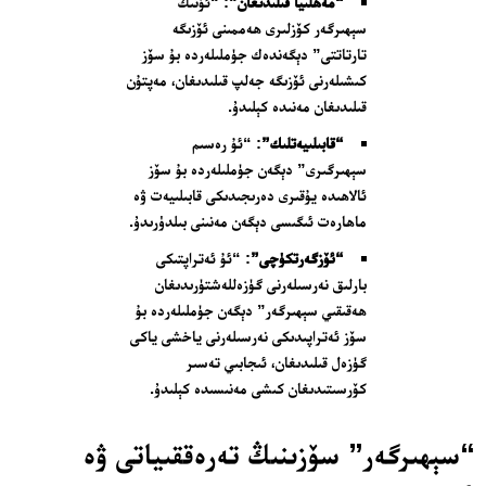
“مەھلىيا قىلىدىغان”
: “ئۇنىڭ
سېھىرگەر كۆزلىرى ھەممىنى ئۆزىگە
تارتاتتى” دېگەندەك جۈملىلەردە بۇ سۆز
كىشىلەرنى ئۆزىگە جەلپ قىلىدىغان، مەپتۇن
قىلىدىغان مەنىدە كېلىدۇ.
“قابىلىيەتلىك”
: “ئۇ رەسىم
سېھىرگىرى” دېگەن جۈملىلەردە بۇ سۆز
ئالاھىدە يۇقىرى دەرىجىدىكى قابىلىيەت ۋە
ماھارەت ئىگىسى دېگەن مەنىنى بىلدۈرىدۇ.
“ئۆزگەرتكۈچى”
: “ئۇ ئەتراپتىكى
بارلىق نەرسىلەرنى گۈزەللەشتۈرىدىغان
ھەقىقىي سېھىرگەر” دېگەن جۈملىلەردە بۇ
سۆز ئەتراپىدىكى نەرسىلەرنى ياخشى ياكى
گۈزەل قىلىدىغان، ئىجابىي تەسىر
كۆرسىتىدىغان كىشى مەنىسىدە كېلىدۇ.
“سېھىرگەر” سۆزىنىڭ تەرەققىياتى ۋە