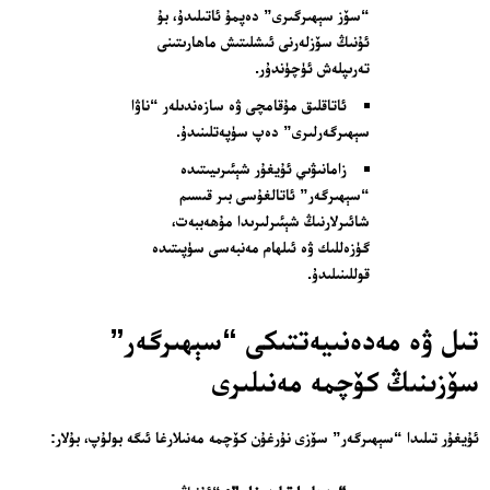
“سۆز سېھىرگىرى” دەپمۇ ئاتىلىدۇ، بۇ
ئۇنىڭ سۆزلەرنى ئىشلىتىش ماھارىتىنى
تەرىپلەش ئۈچۈندۇر.
ئاتاقلىق مۇقامچى ۋە سازەندىلەر “ناۋا
سېھىرگەرلىرى” دەپ سۈپەتلىنىدۇ.
زامانىۋىي ئۇيغۇر شېئىرىيىتىدە
“سېھىرگەر” ئاتالغۇسى بىر قىسىم
شائىرلارنىڭ شېئىرلىرىدا مۇھەببەت،
گۈزەللىك ۋە ئىلھام مەنبەسى سۈپىتىدە
قوللىنىلىدۇ.
تىل ۋە مەدەنىيەتتىكى “سېھىرگەر”
سۆزىنىڭ كۆچمە مەنىلىرى
ئۇيغۇر تىلىدا “سېھىرگەر” سۆزى نۇرغۇن كۆچمە مەنىلارغا ئىگە بولۇپ، بۇلار: