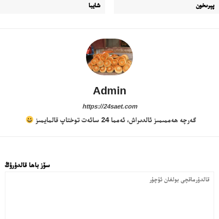
پېرىخون
شايبا
Admin
https://24saet.com
گەرچە ھەممىمىز ئالدىراش، ئەمما 24 سائەت توختاپ قالمايمىز
سۆز باھا قالدۇرۇڭ