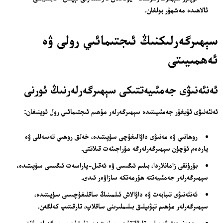
ئالاھىدە مەشھۇر بولغان.
سېھىرگەرلىكنىڭ ئىجتىمائىي رولى ۋە
ئەھمىيىتى
ئەنئەنىۋى جەمئىيەتتىكى سېھىرگەرلەرنىڭ ئورنى
ئەنئەنىۋى ئۇيغۇر جەمئىيىتىدە سېھىرگەرلەر مۇھىم ئىجتىمائىي رول ئوينىغان:
روھانىي ۋە مەنىۋى داۋالىغۇچى سۈپىتىدە، خەلق روھىي تەسەللى ۋە
ياردەم ئۈچۈن سېھىرگەرلەرگە مۇراجىئەت قىلاتتى.
بۇرۇنقى زامانلاردا، بىلىم ئىگىسى ۋە ئەقىل-پاراسەت ئىگىسى سۈپىتىدە،
سېھىرگەرلەر جەمئىيەتتە ھۆرمەتكە سازاۋەر ئىدى.
ئەنئەنىۋى تىبابەت ۋە داۋالاش ئىلمىنىڭ ساقلىغۇچىسى سۈپىتىدە،
سېھىرگەرلەر مۇھىم تېۋىپلىق بىلىملىرىنى ساقلاپ، تارقىتىپ كەلگەن.
مەدەنىيەت ۋە بىلىم تارقاتقۇچى سۈپىتىدە، نۇرغۇن سېھىرگەرلەر ئۆز