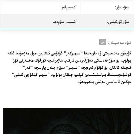
تەۋە تۈر:
كەسىپلەر
سۆز تۈركۈمى:
ئىسىم, سۈپەت
س
تەۋە سەھىپىلەر:
ئۇيغۇر مەدەنىيىتى ۋە تارىخىدا “سېھىرگەر” ئۇقۇمى ئىنتايىن مول مەزمۇنغا ئىگە
بولۇپ، بۇ سۆز قەدىمكى دەۋرلەردىن تارتىپ ھازىرغىچە تۈرلۈك مەنىلەرنى ئۆز
ئىچىگە ئالغان. بۇ ئۇقۇم ئەرەبچە “سېھىر” سۆزى بىلەن پارسچە “گەر”
قوشۇمچىسىنىڭ بىرلىشىشىدىن كېلىپ چىققان بولۇپ، “سېھىر قىلغۇچى كىشى”
دېگەن ئاساسىي مەنىنى بىلدۈرىدۇ.