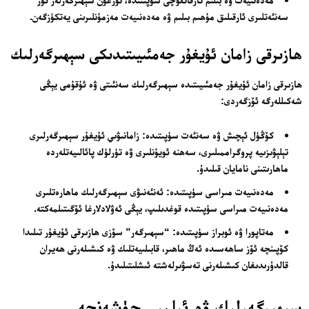
سەنئەتلىرى ئارقىلىق مۇھىم بىلىم ۋە مەدەنىيەت مەزمۇنلىرىنى يەتكۈزگەن.
ھازىرقى زامان ئۇيغۇر جەمئىيىتىدىكى سېھىرگەرلىك
ھازىرقى زامان ئۇيغۇر جەمئىيىتىدە سېھىرگەرلىك سەنئىتى ۋە ئۇقۇمى يېڭى
شەكىللەرگە ئۆزگەردى:
24 سائەت ئەزالىق پىلانى
كۆڭۈل ئېچىش ۋە سەنئەت سۈپىتىدە: زامانىۋىي ئۇيغۇر سېھىرگەرلىرى
تېلېۋىزىيە پروگراممىلىرى، سەھنە ئويۇنلىرى ۋە تۈرلۈك پائالىيەتلەردە
ماھارىتىنى نامايان قىلىدۇ.
مەدەنىيەت مىراسى سۈپىتىدە: ئەنئەنىۋى سېھىرگەرلىك ماھارەتلىرى
مەدەنىيەت مىراسى سۈپىتىدە قوغدىلىپ، يېڭى ئەۋلادلارغا ئۆگىتىلمەكتە.
مەتاپورا ۋە ئوبراز سۈپىتىدە: “سېھىرگەر” سۆزى ھازىرقى ئۇيغۇر تىلىدا
كۆپىنچە ئۆز ساھەسىدە ئەڭ ماھىر، قابىلىيەتلىك ۋە كىشىلەرنى ھەيران
قالدۇرىدىغان كىشىلەرنى تەسۋىرلەشتە ئىشلىتىلىدۇ.
سېھىرگەرلىك ۋە ئىلمىي چۈشەنچە
ئەزا بولاي