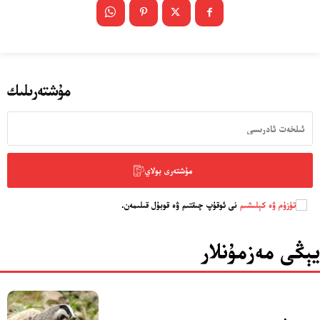
مۇشتەرىلىك
مۇشتەرى بولاي
تۈزۈم ۋە كېلىشىم
نى ئوقۇپ چىقتىم ۋە قوبۇل قىلىمەن.
يېڭى مەزمۇنلار