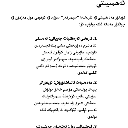
ئەھمىيىتى
ئۇيغۇر مەدەنىيىتى ۋە تارىخىدا “سېھىرگەر” سۆزى ۋە ئۇقۇمى مول مەزمۇن ۋە
چوڭقۇر مەنىگە ئىگە بولۇپ، ئۇ:
تارىخىي تەرەققىيات جەريانى
: قەدىمكى
شامانىزم دەۋرىدىكى دىنىي يېتەكچىلەردىن
تارتىپ، ھازىرقى زامان كۆڭۈل ئېچىش
سەنئەتكارلىرىغىچە، سېھىرگەر ئوبرازى
ئۇيغۇر مەدەنىيىتىدە توختاۋسىز تەرەققىي
قىلىپ كەلدى.
مەدەنىيەت ئالماشتۇرۇش
: ئۇيغۇرلار
يىپەك يولىدىكى مۇھىم خەلق بولۇش
سۈپىتى بىلەن، ئۇلارنىڭ سېھىرگەرلىك
سەنئىتى شەرق ۋە غەرب مەدەنىيەتلىرىدىن
تەسىر ئېلىپ، ئۆزگىچە خاراكتېرگە ئىگە
بولدى.
ئىجتىمائىي رول
: ئەنئەنىۋى جەمئىيەتتە