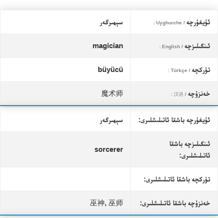
ئۇيغۇرچە
سېھىرگەر
/ Uyghurche :
ئىنگىلىزچە
magician
/ English :
تۈركچە
büyücü
/ Türkçe :
خەنزۇچە
魔术师
/ 汉语 :
ئۇيغۇرچە باشقا ئاتىلىشلىرى:
سېھىرگەر
ئىنگىلىزچە باشقا
sorcerer
ئاتىلىشلىرى:
تۈركچە باشقا ئاتىلىشلىرى:
خەنزۇچە باشقا ئاتىلىشلىرى:
巫神, 巫师