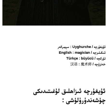
ئۇيغۇرچە / Uyghurche : سېھىرگەر
ئىنگىلىزچە / English : magician
تۈركچە / Türkçe : büyücü
خەنزۇچە / 汉语 : 魔术师
ئۇيغۇرچە ئىزاھلىق لۇغىتىدىكى
چۈشەندۈرۈلۈشى :