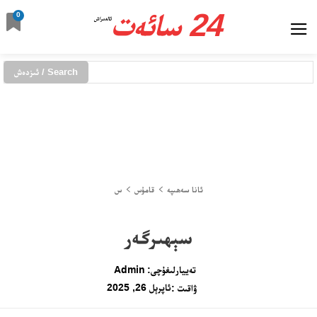
24 سائەت
0
ئالدىراش
Search / ئىزدەش
ئانا سەھىپە
قامۇس
س
سېھىرگەر
تەييارلىغۇچى:
Admin
ئاپرېل 26, 2025
ۋاقىت :