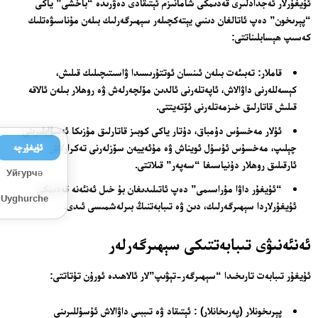
ئۇيغۇرلار ئەجدادلىرى قەدىمكى شامانىزم ئېتىقادى دەۋرىدە “باخشى” ياكى
“پېرىخون” دەپ ئاتالغان دىنىي يېتەكچىلەر سېھىرگەرلىك بىلەن مۇناسىۋەتلىك
كەسىپ ھېسابلىناتتى:
قاملار: تەبىئەت بىلەن ئىنسان ئوتتۇرىسىدا ۋاسىتىچىلىك قىلىش،
كېسەللەرنى داۋالاش، ئاپەتلەرنى ئالدىن مۆلچەرلەش ۋە روھلار بىلەن ئالاقە
قىلىش قاتارلىق خىزمەتلەرنى ئۆتەيتتى.
ئۇلار مەخسۇس دۇمباق، دۇتار ياكى كوبىز قاتارلىق مۇزىكا ئەسۋابلىرىنى
چېلىپ، مەخسۇس ئۇسۇل ئويناش ۋە مۇئەييەن سۆزلەرنى تەكرارلاش
ئۇيغۇرچە
ئارقىلىق روھلار دۇنياسىغا “سەپەر” قىلاتتى.
Уйғурчә
“ئۇيغۇر داۋا مۇراسىمى” دەپ ئاتىلىدىغان بۇ خىل ئەنئەنە قەدىمكى
Uyghurche
ئۇيغۇرلاردا سېھىرگەرلىك، دىن ۋە تىبابەتنىڭ بىرلەشمىسى ئىدى.
ئەنئەنىۋى تىبابەتتىكى سېھىرگەرلەر
ئۇيغۇر تىبابەت تارىخىدا “سېھىرگەر-تېۋىپ”لار ئالاھىدە ئورۇن تۇتاتتى:
پېرىخونلار (پەرىخانلار) : ئېتىقاد ۋە تىببىي داۋالاش ئۇسۇللىرىنى