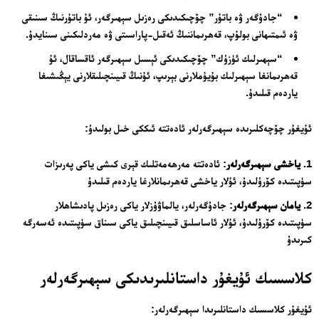
“جادۇگەر ۋە باتۇر” چۆچىكىدىكى رەزىل سېھىرگەر، ئۇ باتۇرنىڭ سىنىقى
ۋە ئىمتىھانى بولۇپ، قەھرىماننىڭ ئەقىل-پاراسىتى ۋە مەردلىكىنى سىنايدۇ.
“سېھىرلىك ئۈزۈك” چۆچىكىدىكى ئېسىل سېھىرگەر ئاقساقال، ئۇ
قەھرىمانغا سېھىرلىك بۇيۇملارنى بېرىپ، ئۇنىڭ قىيىنچىلىقلارنى يېڭىشىغا
ياردەم قىلىدۇ.
ئۇيغۇر چۆچەكلىرىدە سېھىرگەرلەر ئادەتتە ئىككى خىل بولىدۇ:
ياخشى سېھىرگەرلەر
: ئادەتتە مەرھەمەتلىك قېرى كىشى ياكى پەرىزات
سۈپىتىدە كۆرۈلىدۇ، ئۇلار ياخشى قەھرىمانلارغا ياردەم قىلىدۇ
يامان سېھىرگەرلەر
: جادۇگەرلەر، يالماۋۇزلار ياكى رەزىل پادىشاھلار
سۈپىتىدە كۆرۈلىدۇ، ئۇلار ئاساسلىق قىيىنچىلىق ياكى سىناق سۈپىتىدە ئەسەرگە
كىرىدۇ
كلاسسىك ئۇيغۇر داستانلىرىدىكى سېھىرگەرلەر
ئۇيغۇر كلاسسىك داستانلىرىدا سېھىرگەرلەر: