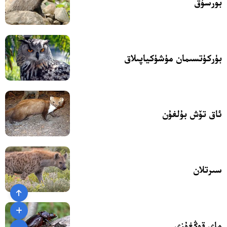
بورسۇق
بۈركۈتسىمان مۈشۈكياپىلاق
ئاق تۆش بۇلغۇن
سىرتلان
ماي قوڭغۇزى