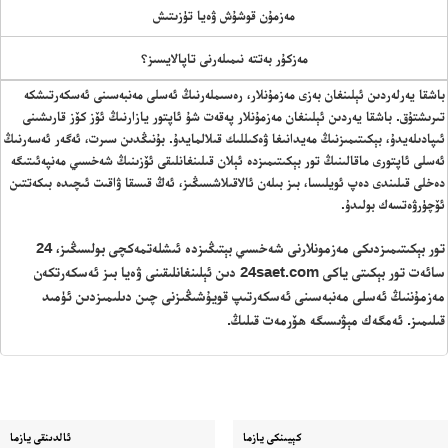
مەزمۇن قوشۇش ۋەيا تۈزىتىش
مەزكۇر بەتتە نىمىلەرنى تاپالايسىز؟
باشقا يەرلەردىن ئېلىنغان بەزى مەزمۇنلار، رەسىملەرنىڭ ئەسلى مەنبەسىنى ئەسكەرتىشكە
تىرىشتۇق. باشقا يەردىن ئېلىنغان مەزمۇنلار پەقەت شۇ ئاپتور يازارنىڭ ئۆز كۆز قارىشىنى
ئىپادىلەيدۇ، بېكىتىمىزنىڭ مەيدانىغا ۋەكىللىك قىلالمايدۇ. بۇنىڭدىن سىرت، ئەگەر ئەسەرنىڭ
ئەسلى ئاپتورى ماقالىنىڭ تور بېكىتىمىزدە ئېلان قىلىنغانلىقى ئۆزىنىڭ شەخسىي مەنپەئىتىگە
دەخلى قىلىندى دەپ ئويلىسا، بىز بىلەن ئالاقىلاشسىڭىز، ئەڭ قىسقا ۋاقىت ئىچىدە بىكەتتىن
ئۆچۈرۋەتسەك بولىدۇ.
تور بېكىتىمىزدىكى مەزمونلارنى شەخسىي بېتىڭىزدە ئىشلەتمەكچى بولسىڭىز، 24
سائەت تور بېكىتى ياكى 24saet.com دىن ئېلىنغانلىقىنى ۋەيا بىز ئەسكەرتكەن
مەزمۇننىڭ ئەسلى مەنبەسىنى ئەسكەرتىپ قويۇشىڭىزنى چىن دىلىمىزدىن ئۈمىد
قىلىمىز. ئەمگەك مېۋىسىگە ھۆرمەت قىلىڭ.
كېيىنكى يازما
ئالدىنقى يازما