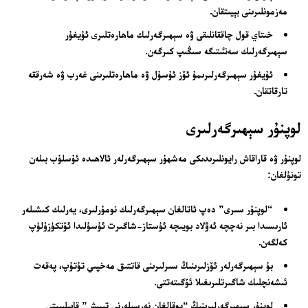
مەزمونلىرىنى بېيىتقان.
خىتاي قول چاققانلىقى ۋە سېھىرگەرلىك ماھارەتلىرى ئۇيغۇر
سېھىرگەرلىك سەنئىتىگە سىڭىپ كىرگەن.
ئۇيغۇر سېھىرگەرلىرىمۇ ئۆز ئۇسۇل ۋە ماھارەتلىرىنى غەرب ۋە شەرققە
تارقاتقان.
لوپنۇر سېھىرگەرلىرى
لوپنۇر ۋە قاراقاش رايونلىرىدىكى مەشھۇر سېھىرگەرلەر ئالاھىدە ئۇسلۇب بىلەن
تونۇلغان:
“لوپنۇر سىرى” دەپ ئاتالغان سېھىرگەرلىك نومۇرلىرى، يەرلىك كىشىلەر
ئارىسىدا بىر نەچچە ئەۋلاد بويىچە ئۇستاز-شاگىرت ئۇسۇلىدا ئۆتكۈزۈلۈپ
كەلگەن.
بۇ سېھىرگەرلەر ئۆزلىرىنىڭ سىرلىرىنى قاتتىق مەخپىي تۇتۇپ، پەقەت
ئىشەنچلىك شاگىرتلىرىغىلا ئۆگىتەتتى.
لوپنۇر سېھىرگەرلىرىنىڭ “يوقالغان نەرسىلەرنى تېپىش” قابىلىيىتى