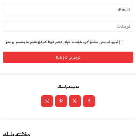
l:
تو
ئۇچۇرلىرىمنى ساقلىۋالاي، شۇندىلا كېلەر قېتىم قايتا كىرگۈزۈشۈم ھاجەتسىز بولىدۇ
ئەزا بولاي
تور بېكىتىمىز
ھەمبەھىرلىنىڭ:
ئاناسەھىپە
بىز كىم؟
بىزنى قوللاڭ
ئالاقىلىشىش
مۇنبەر
مۇشتەرىلىك