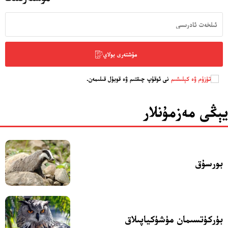
سەھىپىلىرىمىز
مۇشتەرى بولاي
تۈزۈم ۋە كېلىشىم
نى ئوقۇپ چىقتىم ۋە قوبۇل قىلىمەن.
يېڭى مەزمۇنلار
بورسۇق
بۈركۈتسىمان مۈشۈكياپىلاق