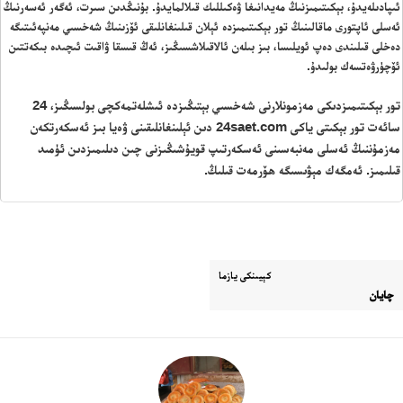
ئىپادىلەيدۇ، بېكىتىمىزنىڭ مەيدانىغا ۋەكىللىك قىلالمايدۇ. بۇنىڭدىن سىرت، ئەگەر ئەسەرنىڭ
ئەسلى ئاپتورى ماقالىنىڭ تور بېكىتىمىزدە ئېلان قىلىنغانلىقى ئۆزىنىڭ شەخسىي مەنپەئىتىگە
دەخلى قىلىندى دەپ ئويلىسا، بىز بىلەن ئالاقىلاشسىڭىز، ئەڭ قىسقا ۋاقىت ئىچىدە بىكەتتىن
ئۆچۈرۋەتسەك بولىدۇ.
تور بېكىتىمىزدىكى مەزمونلارنى شەخسىي بېتىڭىزدە ئىشلەتمەكچى بولسىڭىز، 24
سائەت تور بېكىتى ياكى 24saet.com دىن ئېلىنغانلىقىنى ۋەيا بىز ئەسكەرتكەن
مەزمۇننىڭ ئەسلى مەنبەسىنى ئەسكەرتىپ قويۇشىڭىزنى چىن دىلىمىزدىن ئۈمىد
قىلىمىز. ئەمگەك مېۋىسىگە ھۆرمەت قىلىڭ.
كېيىنكى يازما
چايان