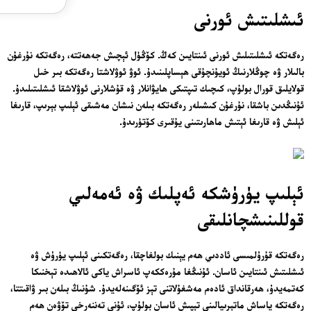
ئىشلىتىش ئورنى
رەگەتكە ئىشلىتىلىش ئورنى ئىنتايىن كەڭ. كۆڭۈل ئېچىش جەھەتتە، رەگەتكە نۇرغۇن
بالىلار ۋە چوڭلارنىڭ ئويۇنچۇقى ھېساپلىنىدۇ. ئوۋ ئوۋلاشتا رەگەتكە بىر خىل
قولايلىق قورال بولۇپ، كىچىك تىپتىكى ھايۋانلار ۋە قۇشلارنى ئوۋلاشقا ئىشلىتىلىدۇ.
ئۇنىڭدىن باشقا، نۇرغۇن كىشىلەر رەگەتكە بىلەن نىشان مەشىقى ئېلىپ بېرىپ، قارىغا
ئېلىش ۋە قارىغا ئېتىش ماھارىتىنى يۇقىرى كۆتۈرىدۇ.
ئېلىپ يۈرۈشكە ئەپلىك ۋە ئەمەلىي
قوللىنىشچانلىقى
رەگەتكە قۇرۇلمىسى ئاددىي ھەم يېنىك بولغاچقا، رەگەتكىنى ئېلىپ يۈرۈش ۋە
ئىشلىتىش ئىنتايىن ئاسان. ئۇنىڭغا مۇرەككەپ ئاسراش ياكى ئالاھىدە تېخنىكا
كەتمەيدۇ، ھەرقانداق ئادەم مەشغۇلاتنى تېز ئۆگىنەلەيدۇ. شۇنىڭ بىلەن بىر ۋاقىتتا،
رەگەتكە ياساش ماتېرىيالىنى تېپىش ئاسان بولۇپ، ئۇنى تەننەرخى تۆۋەن ھەم