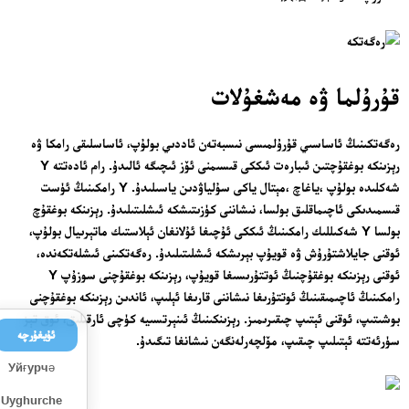
قۇرۇلما ۋە مەشغۇلات
رەگەتكىنىڭ ئاساسىي قۇرۇلمىسى نىسبەتەن ئاددىي بولۇپ، ئاساسلىقى رامكا ۋە
رېزىنكە بوغقۇچتىن ئىبارەت ئىككى قىسىمنى ئۆز ئىچىگە ئالىدۇ. رام ئادەتتە Y
شەكلىدە بولۇپ ،ياغاچ ،مېتال ياكى سۇلياۋدىن ياسىلىدۇ. Y رامكىنىڭ ئۈست
قىسمىدىكى ئاچىماقلىق بولسا، نىشاننى كۈزىتىشكە ئىشلىتىلىدۇ. رېزىنكە بوغقۇچ
بولسا Y شەكىللىك رامكىنىڭ ئىككى ئۇچىغا ئۇلانغان ئېلاستىك ماتېرىيال بولۇپ،
ئوقنى جايلاشتۇرۇش ۋە قويۇپ بېرىشكە ئىشلىتىلىدۇ. رەگەتكىنى ئىشلەتكەندە،
ئوقنى رېزىنكە بوغقۇچنىڭ ئوتتۇرىسىغا قويۇپ، رېزىنكە بوغقۇچنى سوزۇپ Y
رامكىنىڭ ئاچىمىقىنىڭ ئوتتۇرىغا نىشاننى قارىغا ئېلىپ، ئاندىن رېزىنكە بوغقۇچنى
بوشىتىپ، ئوقنى ئېتىپ چىقىرىمىز. رېزىنكىنىڭ ئىنېرتسىيە كۈچى ئارقىلىق، ئوق تېز
ئۇيغۇرچە
سۈرئەتتە ئېتىلىپ چىقىپ، مۆلچەرلەنگەن نىشانغا تىگىدۇ.
Уйғурчә
Uyghurche