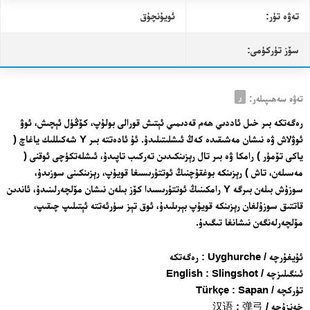
تەۋە تۈر:
ئويۇنچۇق
سۆز تۈركۈمى:
ر
تەۋە سەھىپىلەر:
رەگەتكە بىر خىل ئاددىي ھەم قەدىمىي ئېتىش قورالى بولۇپ، كۆڭۈل ئېچىش، ئوۋ
ئوۋلاش ۋە نىشان مەشىقىدە كەڭ ئىشلىتىلىدۇ. ئۇ ئادەتتە بىر Y شەكىللىك ياغاچ (
ياكى تۆمۈر ) رامكا ۋە بىر تال رېزىنكىدىن تەركىب تاپىدۇ، ئىشلەتكۈچى ئوقنى (
مەسىلەن، تاش ) رېزىنكە بوغقۇچنىڭ ئوتتۇرىسىغا قويۇپ، رېزىنكىنى سوزىدۇ،
سوزۇش بىلەن بىرگە Y رامكىنىڭ ئوتتۇرىسىدا كۆز بىلەن نىشان مۆلچەرلىنىدۇ، ئاندىن
قاتتىق سوزۇلغان رېزىنكە قويۇپ بېرىلىدۇ، ئوق تېز سۈرئەتتە ئېتىلىپ چىقىپ،
مۆلچەرلەنگەن نىشانغا تىگىدۇ.
ئۇيغۇرچە / Uyghurche : رەگەتكە
ئىنگىلىزچە / English : Slingshot
تۈركچە / Türkçe : Sapan
خەنزۇچە / 汉语 : 弹弓