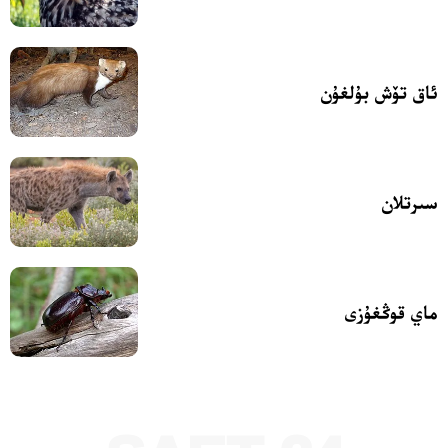
ئاق تۆش بۇلغۇن
سىرتلان
ماي قوڭغۇزى