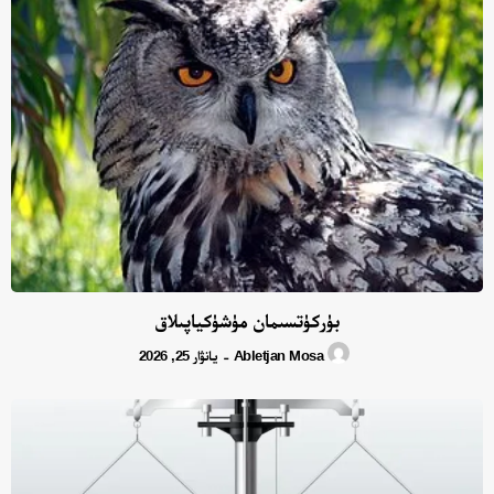
بۈركۈتسىمان مۈشۈكياپىلاق
Abletjan Mosa
يانۋار 25, 2026
-