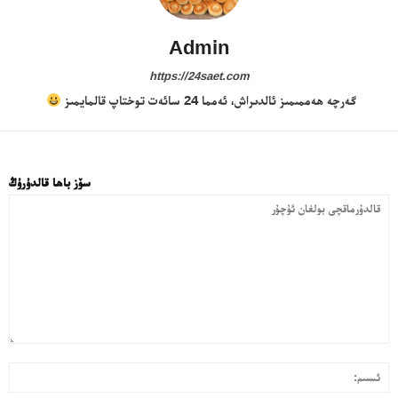
Admin
https://24saet.com
گەرچە ھەممىمىز ئالدىراش، ئەمما 24 سائەت توختاپ قالمايمىز
سۆز باھا قالدۇرۇڭ
24 سائەت ئەزالىق پىلانى
قا
ئى
بول
ئۇ