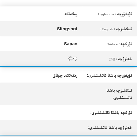
ئۇيغۇرچە
رەگەتكە
/ Uyghurche :
ئىنگىلىزچە
Slingshot
/ English :
تۈركچە
Sapan
/ Türkçe :
خەنزۇچە
弹弓
/ 汉语 :
ئۇيغۇرچە باشقا ئاتىلىشلىرى:
رىگەتكە, چوناق
ئىنگىلىزچە باشقا
ئاتىلىشلىرى:
تۈركچە باشقا ئاتىلىشلىرى:
خەنزۇچە باشقا ئاتىلىشلىرى: