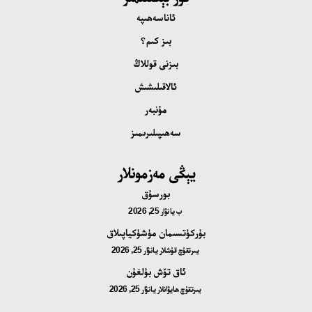
ئاناسەھىپە
بىز كىم؟
بىزنى قوللاڭ
ئالاقىلىشىش
مۇنبەر
سەھىپىلىرىمىز
يېڭى مەزمونلار
بورسۇق
ب
يانۋار 25, 2026
بۈركۈتسىمان مۈشۈكياپىلاق
يىرتقۇچ قۇشلار
يانۋار 25, 2026
ئاق تۆش بۇلغۇن
يىرتقۇچ ھايۋانلار
يانۋار 25, 2026