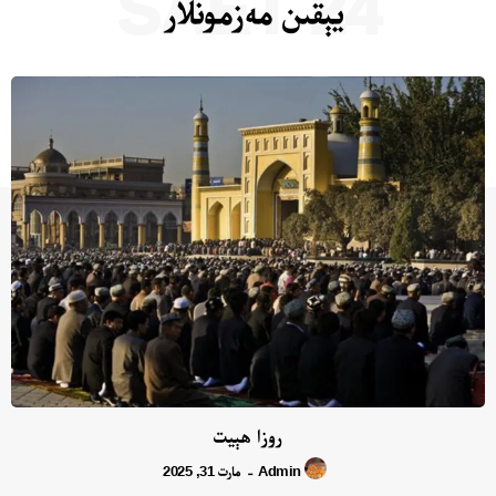
24 SAET
يېقىن مەزمونلار
روزا ھېيت
Admin
مارت 31, 2025
-