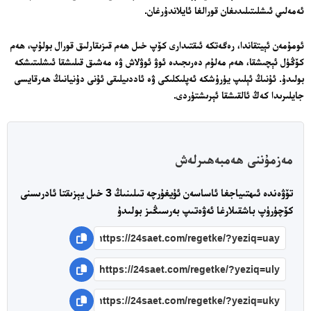
ئەمەلىي ئىشلىتىلىدىغان قورالغا ئايلاندۇرغان.
ئومۇمەن ئېيتقاندا، رەگەتكە ئىقتىدارى كۆپ خىل ھەم قىزىقارلىق قورال بولۇپ، ھەم
كۆڭۈل ئېچىشقا، ھەم مەلۇم دەرىجىدە ئوۋ ئوۋلاش ۋە مەشىق قىلىشقا ئىشلىتىشكە
بولىدۇ. ئۇنىڭ ئېلىپ يۈرۈشكە ئەپلىكلىكى ۋە ئاددىيلىقى ئۇنى دۇنيانىڭ ھەرقايسى
جايلىرىدا كەڭ ئالقىشقا ئېرىشتۈردى.
مەزمۇننى ھەمبەھىرلەش
تۆۋەندە ئىھتىياجغا ئاساسەن ئۇيغۇرچە تىلىنىڭ 3 خىل يېزىقتا ئادرىسنى
كۆچۈرۈپ باشقىلارغا ئەۋەتىپ بەرسىڭىز بولىدۇ