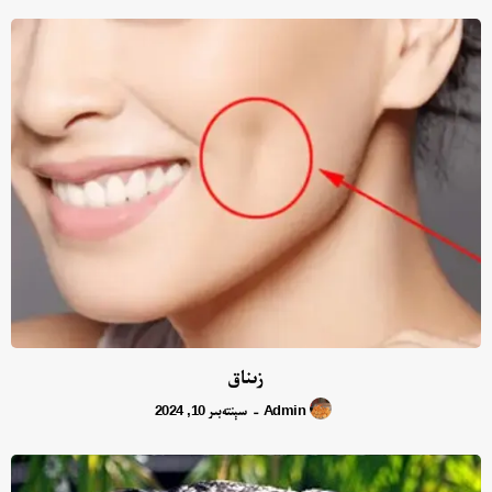
زىناق
Admin
سېنتەبىر 10, 2024
-