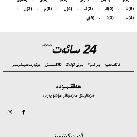
(6)
ك
(0)
ڭ
(3)
گ
(4)
ل
(5)
م
(2)
ن
(4)
ھ
(3)
ۋ
(9)
ي
24 سائەت
ئالدىراش
ئاناسەھىپە
بىز كىم؟
بىزنى قوللاڭ
ئالاقىلىشىش
مۇنبەر
سەھىپىلىرىمىز
ھەققىمىزدە
قىزىقارلىق مەزمونلار مۇشۇ يەردە
تور بېكىتىمىز