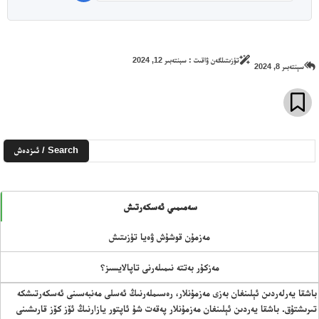
تۈزىتىلگەن ۋاقىت :
سېنتەبىر 12, 2024
سېنتەبىر 8, 2024
Search / ئىزدەش
سەمىمىي ئەسكەرتىش
مەزمۇن قوشۇش ۋەيا تۈزىتىش
مەزكۇر بەتتە نىمىلەرنى تاپالايسىز؟
باشقا يەرلەردىن ئېلىنغان بەزى مەزمۇنلار، رەسىملەرنىڭ ئەسلى مەنبەسىنى ئەسكەرتىشكە
تىرىشتۇق. باشقا يەردىن ئېلىنغان مەزمۇنلار پەقەت شۇ ئاپتور يازارنىڭ ئۆز كۆز قارىشىنى