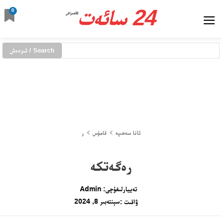
24 سائەت
0
ئالدىراش
Search / ئىزدەش
ئانا سەھىپە
قامۇس
ر
رەگەتكە
تەييارلىغۇچى:
Admin
سېنتەبىر 8, 2024
ۋاقىت :