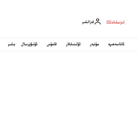
تىزىملىك
ئەزالىقىم
ئاناسەھىپە
مۇنبەر
ئۇلىنىشلار
قامۇس
ئۇنىۋېرسال
بىلىم