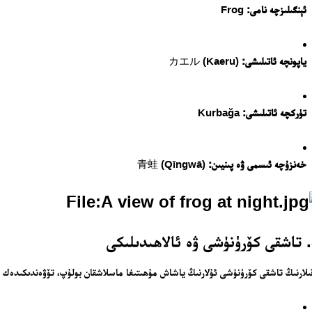
ئېنگىلىزچە نامى:
Frog
ياپونچە ئاتىلىشى:
カエル (Kaeru)
تۈركچە ئاتىلىشى:
Kurbağa
خەنزۇچە ئىسمى ۋە پىنيىن:
青蛙 (Qīngwā)
تور بېكىتىمىز
ى
ىلارنىڭ تاشقى كۆرۈنۈشى ئۇلارنىڭ ياشاش مۇھىتىغا ماسلاشقان بولۇپ، تۆۋەندىكىدەك ئا
ئاناسەھىپە
بىز كىم؟