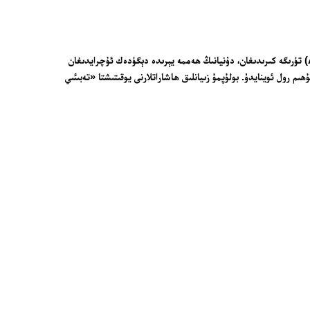
بولسا ئومۇرتقىلىق ھايۋانلار ئىچىدىكى قۇروقلۇق ۋە سۇدا ياشىغۇچىلار (Amphibian) تۈرىگە كىرىدىغان، دۇنيانىڭ ھەممە يېرىدە دېگۈدەك ئۇچرايدىغان
ھىم رول ئوينايدۇ. بولۇپمۇ زىيانلىق ھاشاراتلارنى يوقىتىشتا «تەبىئىي