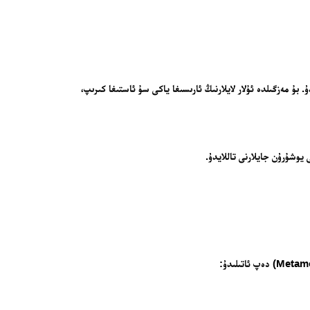
Hib) كىرىدۇ. بۇ مەزگىلدە ئۇلار لايلارنىڭ ئارىسىغا ياكى سۇ ئاستىغا كىرىپ،
يوشۇرۇن جايلارنى تاللايدۇ.