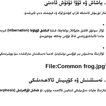
ى
ىلار تۇرمۇش ئادىتىگە قاراپ كۈندۈزلۈك ۋە كېچىلىك دەپ ئايرىلىدۇ.
ئۇلار سوغۇق قانلىق ھايۋانلار بولغاچقا، قىشتا
قىشلىق ئۇيقۇغا
(ernation
ماددا ئالماشتۇرۇشىنى ئەڭ تۆۋەن چەككە چۈشۈرىدۇ.
ئۇلارنىڭ مەخسۇس بىر ئۇۋىسى بولمايدۇ، ئەمما نەسىللىنىش مەزگىلىدە سۇ بويلىرىدىكى 
ى
ىلارنىڭ ھايات دەۋرىيلىكى ئىنتايىن ئالاھىدە بولۇپ، ئۇ
شەكىل ئۆزگەرتىش
(Metamorphosis) دەپ ئاتىلىدۇ: