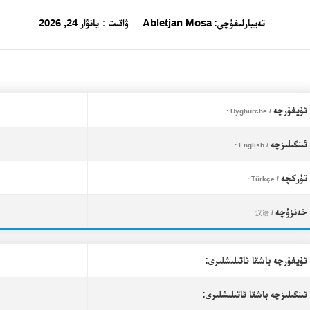
تەييارلىغۇچى:
Abletjan Mosa
ۋاقىت :
يانۋار 24, 2026
ئۇيغۇرچە
/ Uyghurche :
ئىنگىلىزچە
/ English :
تۈركچە
/ Türkçe :
خەنزۇچە
/ 汉语 :
ئۇيغۇرچە باشقا ئاتىلىشلىرى:
ئىنگىلىزچە باشقا ئاتىلىشلىرى: