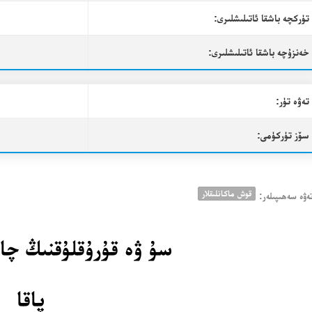
تۈركچە باشقا ئاتىلىشلىرى:
خەنزۇچە باشقا ئاتىلىشلىرى:
تەۋە تۈر:
سۆز تۈركۈمى:
قوش ماكانلىقلار
ەۋە سەھىپىلەر:
سۇ ۋە قۇرۇقلۇقنىڭ چا
پاقا