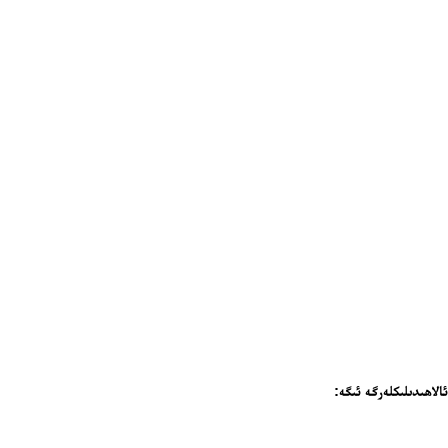
لاھىدىلىكلەرگە ئىگە: