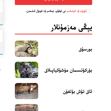
تۈزۈم ۋە كېلىشىم
نى ئوقۇپ چىقتىم ۋە قوبۇل قىلىمەن.
يېڭى مەزمۇنلار
بورسۇق
بۈركۈتسىمان مۈشۈكياپىلاق
ت
ئاق تۆش بۇلغۇن