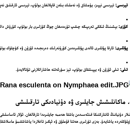
بىزنى قوللاڭ
تېرىسى:
تېرىسى نېپىز، يۇمشاق ۋە نەملىك بىلەن قاپلانغان بولۇپ، تېرىسى ئارقىلىق نەپە
ئالاقىلىشىش
مۇنبەر
كۆزى:
بېشىنىڭ ئىككى تەرىپىگە چىقىپ تۇرىدىغان چوڭ كۆزلىرى بار بولۇپ، كۆرۈش دائى
سەھىپىلىرىمىز
پۇتلىرى:
ئارقا پۇتلىرى ئالدى پۇتلىرىدىن كۆرۈنەرلىك دەرىجىدە ئۇزۇن ۋە كۈچلۈك ب
تىلى:
تىلى ئۇزۇن ۋە يېپىشقاق بولۇپ، تېز سۈرئەتتە ھاشاراتلارنى تۇتالايدۇ.
شى
ىلار دۇنيانىڭ ئانتاركتىكا قىتئەسىدىن باشقا ھەممە جايلىرىدا تارقالغان. ئۇلار ئاساسلىقى
لۈكلەردە ياشايدۇ. بەزى تۈرلىرى ھەتتا قۇملۇق ۋە ئېگىز تاغلاردا ياشاشقىمۇ ماسلاشقان