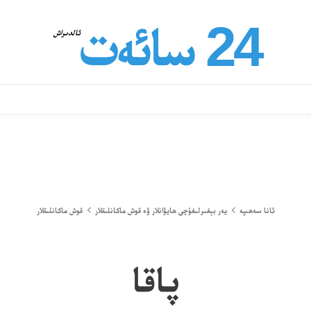
24 سائەت
ئالدىراش
ئانا سەھىپە
يەر بېغىرلىغۇچى ھايۋانلار ۋە قوش ماكانلىقلار
قوش ماكانلىقلار
پاقا