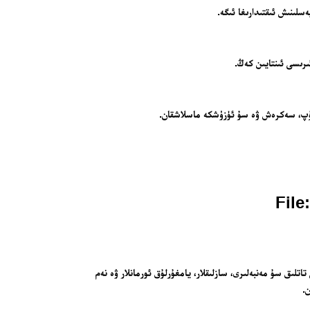
سلىنىش ئىقتىدارىغا ئىگە.
رىسى ئىنتايىن كەڭ.
ولۇپ، سەكرەش ۋە سۇ ئۈزۈشكە ماسلاشقان.
 تاتلىق سۇ مەنبەلىرى، سازلىقلار، يامغۇرلۇق ئورمانلار ۋە نەم
.