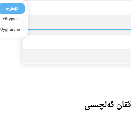
ئۇيغۇرچە
Уйғурчә
Uyghurche
ققان ئەلچىسى