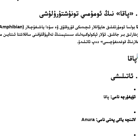
ى
ا
ىقارلىق بىر جانلىق. ئۇلار ئېكولوگىيەلىك سىستېمىنىڭ تەڭپۇڭلۇقىنى ساقلاشتا ئىنتايىن مۇ
لارنىڭ قوغدىغۇچىسى» دەپ ئاتىلىدۇ.
ئۇيغۇرچە نامى:
پاقا
لاتىنچە ياكى پەننى نامى:
Anura