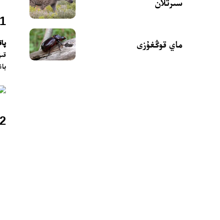
سىرتلان
1. «پاقا» نىڭ ئومۇمىي تونۇشتۇرۇلۇش
پاق
ماي قوڭغۇزى
قىز
باغ
2. ئاتىلىشى