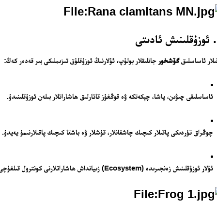
ىلار ئاساسلىق
گۆشخور
جانلىقلار بولۇپ، ئۇلارنىڭ ئوزۇقلۇق تىزىملىكى بىر قەدەر كەڭ:
ئاساسلىقى چىۋىن، پاشا، چېكەتكە ۋە قوڭغۇز قاتارلىق ھاشاراتلار بىلەن ئوزۇقلىنىدۇ.
چوڭراق تۈردىكى پاقىلار كىچىك چاشقانلار، قۇشلار ۋە باشقا كىچىك پاقىلارنىمۇ يەيدۇ.
ئۇلار ئوزۇقلىنىش زەنجىرىدە (Ecosystem) زىيانداش ھاشاراتلارنى كونترول قىلغۇچى سۈپىتىدە مۇھىم رول ئوينايدۇ.