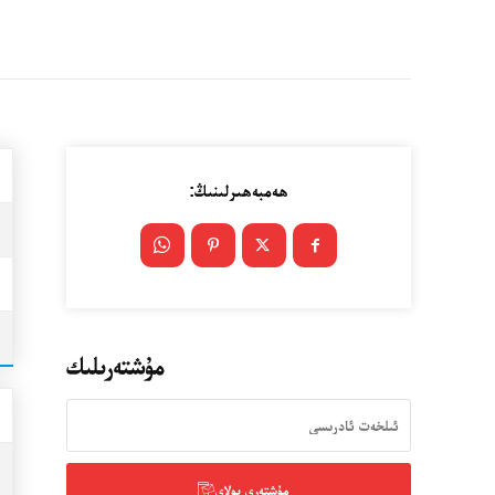
ھەمبەھىرلىنىڭ:
مۇشتەرىلىك
مۇشتەرى بولاي