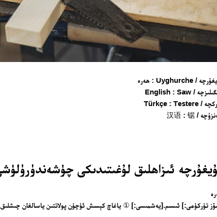
چە / Uyghurche : ھەرە
لىزچە / English : Saw
/ Türkçe : Testere
ۇچە / 汉语 : 锯
تور بېكىتىمىز
يغۇرچە ئىزاھلىق لۇغىتىدىكى چۈشەندۈرۈلۈشى
ئاناسەھىپە
رە
ز تۈركۈمى:] ئىسىم.[يەشمىسى:] ① ياغاچ كېسىش ئۈچۈن پولاتتىن ياسالغان چىشلىق 
بىز كىم؟