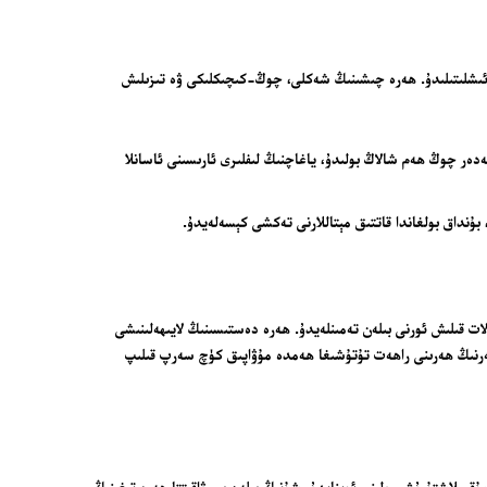
ىشلىتىلىدۇ. ھەرە چىشىنىڭ شەكلى، چوڭ-كىچىكلىكى ۋە تىزىلىش
قەدەر چوڭ ھەم شالاڭ بولىدۇ، ياغاچنىڭ لىفلىرى ئارىسىنى ئاسانلا
 بۇنداق بولغاندا قاتتىق مېتاللارنى تەكشى كېسەلەيدۇ.
ت قىلىش ئورنى بىلەن تەمىنلەيدۇ. ھەرە دەستىسىنىڭ لايىھەلىنىشى
ۇيغۇن بولۇپ، ئىشلەتكۈچىلەرنىڭ ھەرىنى راھەت تۇتۇشىغا ھەمدە مۇۋاپىق كۈچ سەرپ قىلىپ
ىملاشتۇرۇش رولىنى ئوينايدۇ. شۇنىڭ بىلەن بىر ۋاقىتتا ھەرە تىغىنىڭ