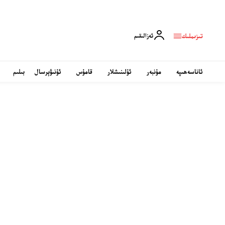
تىزىملىك
ئەزالىقىم
ئاناسەھىپە
مۇنبەر
ئۇلىنىشلار
قامۇس
ئۇنىۋېرسال
بىلىم