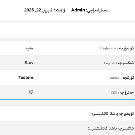
تەييارلىغۇچى:
Admin
ۋاقىت :
ئاپرېل 22, 2025
ئۇيغۇرچە
ھەرە
/ Uyghurche :
ئىنگىلىزچە
Saw
/ English :
تۈركچە
Testere
/ Türkçe :
خەنزۇچە
锯
/ 汉语 :
ئۇيغۇرچە باشقا ئاتىلىشلىرى:
ئىنگىلىزچە باشقا ئاتىلىشلىرى: