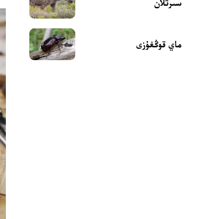
سىرتلان
ماي قوڭغۇزى