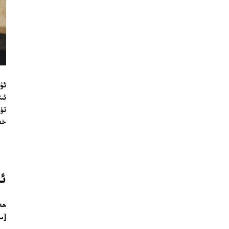
ئۇيغۇر
ئىنگى
تۈركچە 
خەنز
24 سائەت ئەزالىق پىلانى
ئۇ
ھە
[سۆ