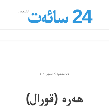
24 سائەت
ئالدىراش
ئانا سەھىپە
قامۇس
ھ
ھەرە (قورال)