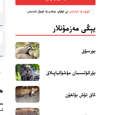
تۈزۈم ۋە كېلىشىم
نى ئوقۇپ چىقتىم ۋە قوبۇل قىلىمەن.
يېڭى مەزمۇنلار
بورسۇق
بۈركۈتسىمان مۈشۈكياپىلاق
ت
ھەرە ( Saw
ئاق تۆش بۇلغۇن
ھەر
ئىم