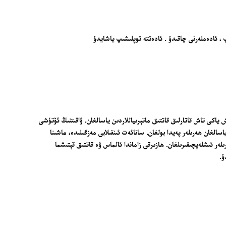
، ئادەملەرنى چاقىدۇ . ئادەتتە توپلىشىپ ياشايدۇ
ياكى تاش قاتارلىق قاتتىق ماتېرىياللاردىن ياسالغان. ۋاقىتنىڭ ئۆتۈشى
اسالغان ھەرىلەر پەيدا بولغان. سانائەت ئىنقىلابى مەزگىلىدە، ماشىنا
ىلەر ئىشلەپچىقىرىلغان. ھازىرقى زاماندا ئالماس ۋە قاتتىق قېتىشما
ۇ.