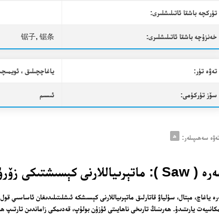
تۈركچە باشقا ئاتىلىشلىرى:
خەنزۇچە باشقا ئاتىلىشلىرى:
锯子, 锯条
تەۋە تۈر:
ياغاچچىلىق ، ئويمىچى
سۆز تۈركۈمى:
ئىسىم
ھ
ەۋە سەھىپىلەر:
 ): ماتېرىياللارنى كېسىشتىكى زۆرۈر قول قورالى
ە ياغاچ، مېتال، سۇلياۋ قاتارلىق ماتېرىياللارنى كېسىشكە ئىشلىتىلىدىغان ئاساسىي قول
كانىيەت يارىتىدۇ. ھەرىنىڭ تارىخى ناھايىتى ئۇزۇن بولۇپ، قەدىمكى زاماندىن تارتىپ ھۈن