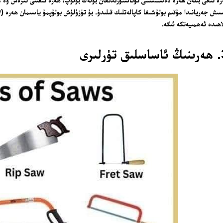
اھىدە ئەھمىيەتكە ئىگە.
ۈرلىرى