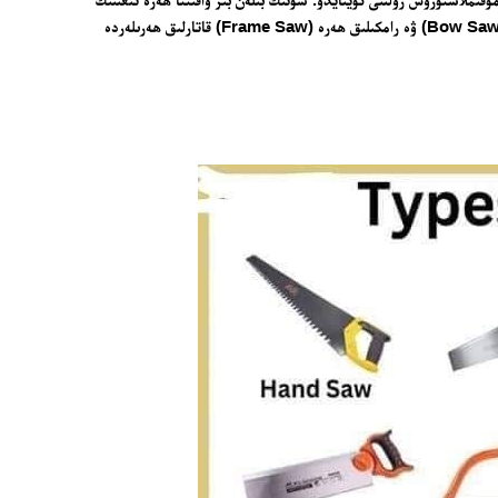
كېسىش جەريانىدا مۇقىم بولۇشىغا كاپالەتلىك قىلىدۇ. بۇ تۈزۈلۈش بولۇپمۇ ياسىمان ھەرە (Bow Saw) ۋە رامكىلىق ھەرە (Frame Saw) قاتارلىق ھەرىلەردە