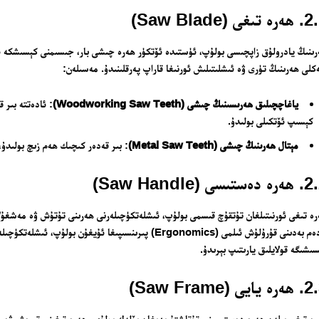
تىغى (Saw Blade)
ىنىڭ يادرولۇق زاپچىسى بولۇپ، ئۈستىدە ئۆتكۈر ھەرە چىشى بار، جىسىمنى كېسىشكە ئ
لى ھەرىنىڭ تۈرى ۋە ئىشلىتىلىش ئورنىغا قاراپ پەرقلىنىدۇ. مەسىلەن:
ياغاچچىلىق ھەرىسىنىڭ چىشى (Woodworking Saw Teeth)
: ئادەتتە بىر 
كېسىپ ئۆتكىلى بولىدۇ.
مېتال ھەرىنىڭ چىشى (Metal Saw Teeth)
: بىر قەدەر كىچىك ھەم زىچ بولىدۇ،
ستىسى (Saw Handle)
ە تىغى ئورنىتىلغان تۇتقۇچ قىسمى بولۇپ، ئىشلەتكۈچىلەرنى ھەرىنى تۇتۇش ۋە مەشغۇلا
ئادەم بەدىنى قۇرۇلۇش ئىلمى (Ergonomics) پىرىنسىپىغا ئ
ىشىگە قولايلىق يارىتىپ بېرىدۇ.
يايى (Saw Frame)
ە تىغى بىلەن ھەرە دەستىسىنى تۇتاشتۇرىدىغان بۆلەك بولۇپ، ھەرە تىغىنى تىرەش ۋە مۇق