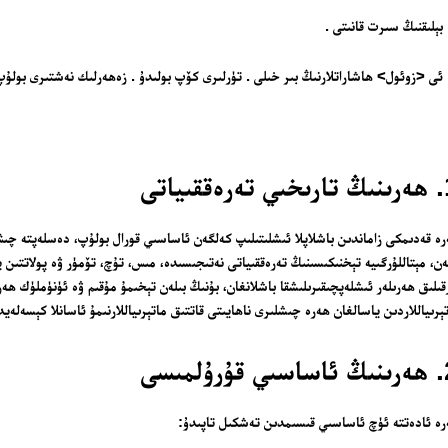
بىزنى قوللاڭ
ېلىقنىڭ سىرت قانىتى .
ئالاقىلىشىش
مۇنبەر
ى <زوئول> ھاشاراتلارنىڭ بىر خىلى . تۈرلىرى كۆپ بولىدۇ . زەھەرلىك نەشتىرى بولۇپ 
سەھىپىلىرىمىز
قىياتى
ە قەدىمكى زاماندىن باشلاپلا ئىشلىتىلىپ كەلگەن ئاساسىي قورال بولۇپ، دەسلەپتە چىش 
ەن، مېتاللۇرگىيە تېخنىكىسىنىڭ تەرەققىياتى نەتىجىسىدە، مىس، تۇچ، تۆمۈر ۋە پولاتتىن ي
قىلىق ھەرىلەر ئىشلەپچىقىرىلىشقا باشلانغان، بۇنىڭ بىلەن تېخىمۇ مۇقىم ۋە ئۈنۈملۈك ھەر
ېرىياللاردىن ياسالغان ھەرە چىشلىرى ناھايىتى قاتتىق ماتېرىياللارنىمۇ ئاسانلا كېسەلەيد
ۇلمىسى
ە ئادەتتە ئۈچ ئاساسىي قىسىمدىن تەشكىل تاپىدۇ: