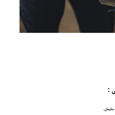
 :
سايمان.