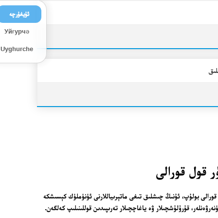
ئۇيغۇرچە
Уйғурчә
Uyghurche
لىق
 قورالى بولۇپ، ئۇنىڭ چىشلىق تىغى ماتېرىياللارنى ئۈنۈملۈك كېسىشكە
ەرۋەنلەر، قۇرۇلۇشچىلار ۋە ياغاچچىلار تەرىپىدىن قوللىنىلىپ كەلگەن.