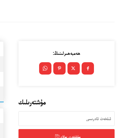
ھەمبەھىرلىنىڭ:
مۇشتەرىلىك
مۇشتەرى بولاي