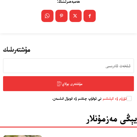
ھەمبەھىرلىنىڭ:
مۇشتەرىلىك
مۇشتەرى بولاي
تۈزۈم ۋە كېلىشىم
نى ئوقۇپ چىقتىم ۋە قوبۇل قىلىمەن.
يېڭى مەزمۇنلار