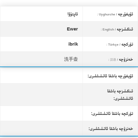
ئۇيغۇرچە
ئاپتۇۋا
/ Uyghurche :
ئىنگىلىزچە
Ewer
/ English :
تۈركچە
ibrik
/ Türkçe :
خەنزۇچە
洗手壶
/ 汉语 :
ئۇيغۇرچە باشقا ئاتىلىشلىرى:
ئىنگىلىزچە باشقا
ئاتىلىشلىرى:
تۈركچە باشقا ئاتىلىشلىرى:
خەنزۇچە باشقا ئاتىلىشلىرى: