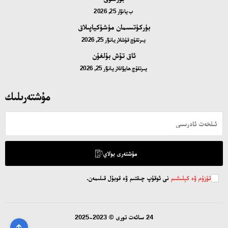
ب
يانۋار 25, 2026
بۈركۈتسىمان مۈشۈكياپىلاق
يىرتقۇچ قۇشلار
يانۋار 25, 2026
ئاق تۆش بۇلغۇن
يىرتقۇچ ھايۋانلار
يانۋار 25, 2026
مۇشتەرىلىك
مۇشتەرى بولاي
تۈزۈم ۋە كېلىشىم
نى ئوقۇپ چىقتىم ۋە قوبۇل قىلىمەن.
24 سائەت تورى © 2023-2025