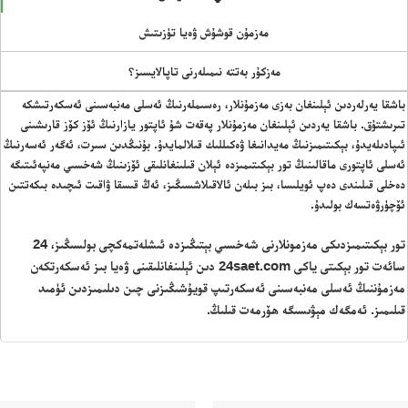
مەزمۇن قوشۇش ۋەيا تۈزىتىش
مەزكۇر بەتتە نىمىلەرنى تاپالايسىز؟
باشقا يەرلەردىن ئېلىنغان بەزى مەزمۇنلار، رەسىملەرنىڭ ئەسلى مەنبەسىنى ئەسكەرتىشكە
تىرىشتۇق. باشقا يەردىن ئېلىنغان مەزمۇنلار پەقەت شۇ ئاپتور يازارنىڭ ئۆز كۆز قارىشىنى
ئىپادىلەيدۇ، بېكىتىمىزنىڭ مەيدانىغا ۋەكىللىك قىلالمايدۇ. بۇنىڭدىن سىرت، ئەگەر ئەسەرنىڭ
ئەسلى ئاپتورى ماقالىنىڭ تور بېكىتىمىزدە ئېلان قىلىنغانلىقى ئۆزىنىڭ شەخسىي مەنپەئىتىگە
دەخلى قىلىندى دەپ ئويلىسا، بىز بىلەن ئالاقىلاشسىڭىز، ئەڭ قىسقا ۋاقىت ئىچىدە بىكەتتىن
ئۆچۈرۋەتسەك بولىدۇ.
تور بېكىتىمىزدىكى مەزمونلارنى شەخسىي بېتىڭىزدە ئىشلەتمەكچى بولسىڭىز، 24
سائەت تور بېكىتى ياكى 24saet.com دىن ئېلىنغانلىقىنى ۋەيا بىز ئەسكەرتكەن
مەزمۇننىڭ ئەسلى مەنبەسىنى ئەسكەرتىپ قويۇشىڭىزنى چىن دىلىمىزدىن ئۈمىد
قىلىمىز. ئەمگەك مېۋىسىگە ھۆرمەت قىلىڭ.