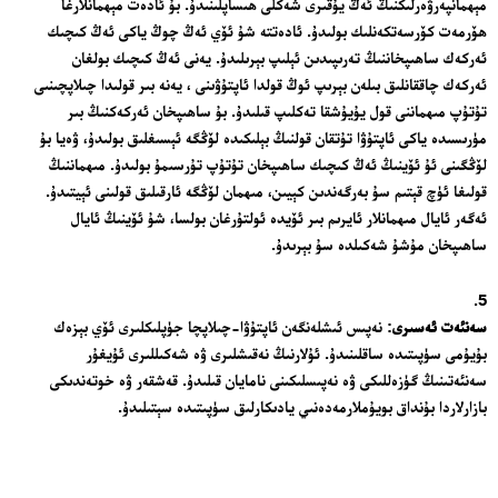
مېھمانپەرۋەرلىكنىڭ ئەڭ يۇقىرى شەكلى ھىساپلىنىدۇ. بۇ ئادەت مېھمانلارغا
ھۆرمەت كۆرسەتكەنلىك بولىدۇ. ئادەتتە شۇ ئۆي ئەڭ چوڭ ياكى ئەڭ كىچىك
ئەركەك ساھىپخاننىڭ تەرىپىدىن ئېلىپ بېرىلىدۇ. يەنى ئەڭ كىچىك بولغان
ئەركەك چاققانلىق بىلەن بېرىپ ئوڭ قولدا ئاپتۇۋىنى ، يەنە بىر قولىدا چىلاپچىنىى
تۇتۇپ مىھماننى قول يۇيۇشقا تەكلىپ قىلىدۇ. بۇ ساھىپخان ئەركەكنىڭ بىر
مۈرىسىدە ياكى ئاپتۇۋا تۇتقان قولنىڭ بېلىكىدە لۆڭگە ئېسىغلىق بولىدۇ، ۋەيا بۇ
لۆڭگىنى ئۇ ئۆينىڭ ئەڭ كىچىك ساھىپخان تۇتۇپ تۇرسىمۇ بولىدۇ. مىھماننىڭ
قولىغا ئۈچ قېتىم سۇ بەرگەندىن كېيىن، مىھمان لۆڭگە ئارقىلىق قولىنى ئېيتىدۇ.
ئەگەر ئايال مىھمانلار ئايرىم بىر ئۆيدە ئولتۇرغان بولسا، شۇ ئۆينىڭ ئايال
ساھىپخان مۇشۇ شەكىلدە سۇ بېرىدۇ.
سەنئەت ئەسىرى
: نەپىس ئىشلەنگەن ئاپتۇۋا-چىلاپچا جۈپلىكلىرى ئۆي بېزەك
بۇيۇمى سۈپىتىدە ساقلىنىدۇ. ئۇلارنىڭ نەقىشلىرى ۋە شەكىللىرى ئۇيغۇر
سەنئەتىنىڭ گۈزەللىكى ۋە نەپىسلىكىنى نامايان قىلىدۇ. قەشقەر ۋە خوتەندىكى
بازارلاردا بۇنداق بويۇملارمەدەنىي يادىكارلىق سۈپىتىدە سېتىلىدۇ.