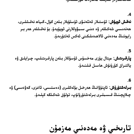
نەقىش ئويۇش
: ئۇستىلار ئەنئەنىۋى ئۇسلۇبلار بىلەن گۈل-گىياھ نەقىشلىرى،
ھەندىسىي شەكىللەر ۋە دىنىي سىمۋوللارنى ئويۇيدۇ. بۇ نەقىشلەر ھەر بىر
رايوننىڭ مەدەنىي ئالاھىدىلىكىنى ئەكس ئەتتۈرىدۇ.
پارقىرىتىش
: مېتال يۈزى مەخسۇس ئۇسۇللار بىلەن پارقىرىتىلىپ، چىرايلىق ۋە
يالتىراق كۆرۈنۈش ھاسىل قىلىنىدۇ.
بىرلەشتۈرۈش
: ئاپتۇۋانىڭ ھەرخىل بۆلەكلىرى (دەستىسى، ئاغزى، گەۋدىسى) ۋە
چىلاپچىنىڭ قىسىملىرى بىرلەشتۈرۈلۈپ، تولۇق شەكىلگە كېلىدۇ.
تارىخىي ۋە مەدەنىي مەزمۇن
24 سائەت ئەزالىق پىلانى