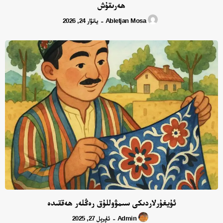
ھەرىقۇش
Abletjan Mosa
يانۋار 24, 2026
-
ئۇيغۇرلاردىكى سىمۋوللۇق رەڭلەر ھەققىدە
Admin
ئاپرېل 27, 2025
-