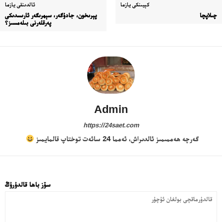
كېيىنكى يازما
ئالدىنقى يازما
چىلاپچا
پېرىخون، جادۇگەر، سېھرىگەر ئارىسدىكى
پەرقلەرنى بىلەمسىز؟
Admin
https://24saet.com
گەرچە ھەممىمىز ئالدىراش، ئەمما 24 سائەت توختاپ قالمايمىز
سۆز باھا قالدۇرۇڭ