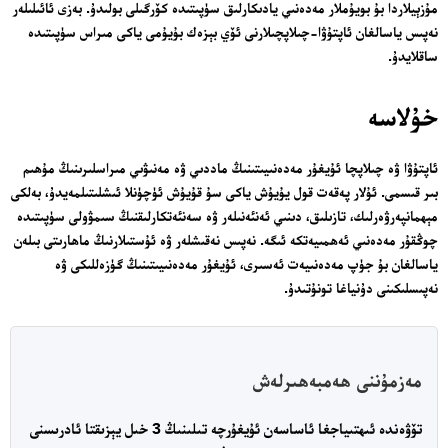
مۇزېيلاردا بۇ بويۇملار مەدەنىي يادىكارلىق سۈپىتىدە كۆرگىلى بولىدۇ. بەزى ئائىلىلەر
بىزنى قوللاڭ
نەپىس ياسالغان ئاپتۇۋا-چىلاپچىلارنى ئۆي بېزەك بۇيۇمى ياكى مىراس سۈپىتىدە
ئالاقىلىشىش
ساقلايدۇ.
مۇنبەر
سەھىپىلىرىمىز
خۇلاسە
ئاپتۇۋا ۋە چىلاپچا ئۇيغۇر مەدەنىيىتىنىڭ ماددىي ۋە مەنىۋىي مىراسلىرىنىڭ مۇھىم
بىر قىسمى. ئۇلار پەقەت قول يۇيۇش ياكى سۇ قۇيۇش ئۈچۈنلا ئىشلىتىلمەيدۇ، بەلكى
مېھمانپەرۋەرلىك، تازىلىق، دىنىي ئەنئەنىلەر ۋە سەنئەتكارلىقنىڭ سىمۋولى سۈپىتىدە
چوڭقۇر مەدەنىي ئەھمىيەتكە ئىگە. نەپىس نەقىشلەر ۋە ئۇستىلارنىڭ ماھارىتى بىلەن
ياسالغان بۇ جۈپ مەدەنىيەت ئەسىرى، ئۇيغۇر مەدەنىيىتىنىڭ گۈزەللىكى ۋە
نەپىسلىكىنى دۇنياغا تونۇتىدۇ.
مەزمۇننى ھەمبەھىرلەش
تۆۋەندە ئىھتىياجغا ئاساسەن ئۇيغۇرچە تىلىنىڭ 3 خىل يېزىقتا ئادرىسنى