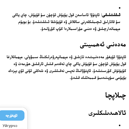
ئىشلىتىلىشى
: ئاپتۇۋا ئاساسەن قول يۇيۇش ئۈچۈن سۇ قۇيۇش، چاي ياكى
سۇ قاتارلىق ئىچىملىكلەرنى ساقلاش ۋە قۇيۇشقا ئىشلىتىلىدۇ. بۇ بويۇم
مېھماندارچىلىق ۋە دىنىي مۇراسىملاردا كۆپ كۆرۈلىدۇ.
مەدەنىي ئەھمىيىتى
ئاپتۇۋا ئۇيغۇر مەدەنىيىتىدە تازىلىق ۋە مېھمانپەرۋەرلىكنىڭ سىمۋولى. مېھمانلارغا
قول يۇيۇش ئۈچۈن سۇ قۇيۇش ياكى چاي تەقدىم قىلىش ئارقىلىق ھۆرمەت ۋە
كۆيۈنۈش كۆرسىتىلىدۇ. ئاپتۇۋانىڭ نەپىس نەقىشلىرى ۋە شەكلى ئۇنى ئۆي بېزەك
بۇيۇمى سۈپىتىدىمۇ قىممەتلىك قىلىدۇ.
چىلاپچا
ئالاھىدىلىكلىرى
ئۇيغۇرچە
Уйғурчә