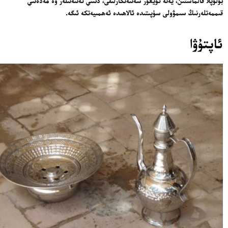
بولۇپلا قالماستىن، يەنە ئۇيغۇر سەنئەتكارلىقى، دىنىي ئەنئەنىلەر ۋە مەدەنىي
قىممەتلەرنىڭ سىمۋولى سۈپىتىدە ئالاھىدە ئەھمىيەتكە ئىگە.
ئاپتۇۋا