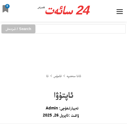
24 سائەت
0
ئالدىراش
Search / ئىزدەش
ئانا سەھىپە
قامۇس
ئا
ئاپتۇۋا
تەييارلىغۇچى:
Admin
ئاپرېل 26, 2025
ۋاقىت :