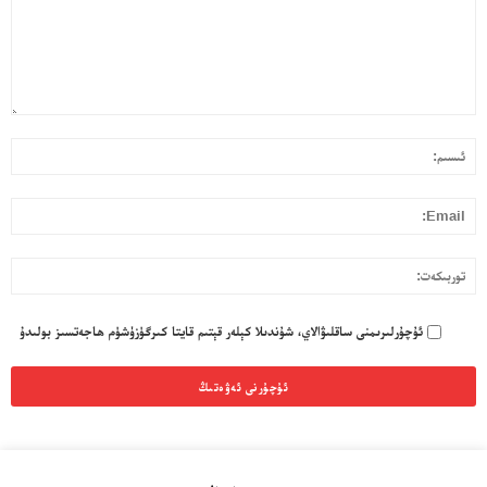
قا
ئى
بول
ئۇ
l:
تو
ئۇچۇرلىرىمنى ساقلىۋالاي، شۇندىلا كېلەر قېتىم قايتا كىرگۈزۈشۈم ھاجەتسىز بولىدۇ