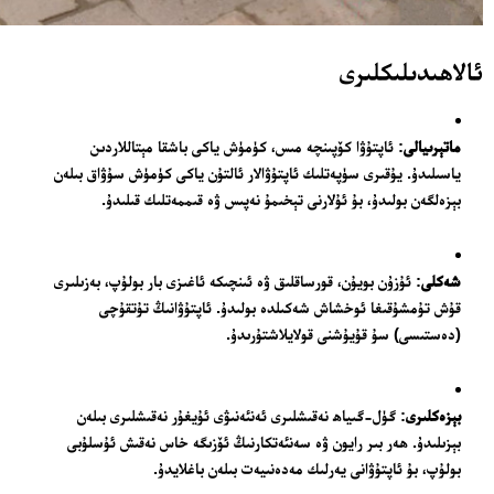
ئالاھىدىلىكلىرى
ماتېرىيالى
: ئاپتۇۋا كۆپىنچە مىس، كۈمۈش ياكى باشقا مېتاللاردىن
ياسىلىدۇ. يۇقىرى سۈپەتلىك ئاپتۇۋالار ئالتۇن ياكى كۈمۈش سۇۋاق بىلەن
بېزەلگەن بولىدۇ، بۇ ئۇلارنى تېخىمۇ نەپىس ۋە قىممەتلىك قىلىدۇ.
شەكلى
: ئۇزۇن بويۇن، قورساقلىق ۋە ئىنچىكە ئاغىزى بار بولۇپ، بەزىلىرى
قۇش تۇمشۇقىغا ئوخشاش شەكىلدە بولىدۇ. ئاپتۇۋانىڭ تۇتقۇچى
(دەستىسى) سۇ قۇيۇشنى قولايلاشتۇرىدۇ.
بېزەكلىرى
: گۈل-گىياھ نەقىشلىرى ئەنئەنىۋى ئۇيغۇر نەقىشلىرى بىلەن
بېزىلىدۇ. ھەر بىر رايون ۋە سەنئەتكارنىڭ ئۆزىگە خاس نەقىش ئۇسلۇبى
بولۇپ، بۇ ئاپتۇۋانى يەرلىك مەدەنىيەت بىلەن باغلايدۇ.