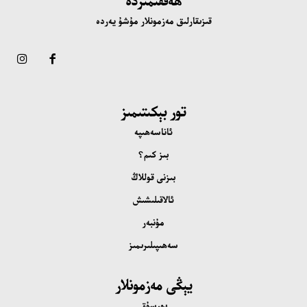
قىزىقارلىق مەزمونلار مۇشۇ يەردە
تور بېكىتىمىز
ئاناسەھىپە
بىز كىم؟
بىزنى قوللاڭ
ئالاقىلىشىش
مۇنبەر
سەھىپىلىرىمىز
يېڭى مەزمونلار
بورسۇق