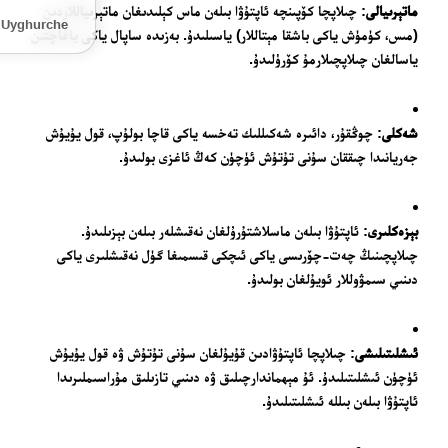
ماتېرىيالى
: چىلاپچا كۆپىنچە ئاپتۇۋا بىلەن ماس كېلىدىغان ماتېرىياللاردىن
Uyghurche
(مىس، كۈمۈش ياكى باشقا مېتاللار) ياسىلىدۇ. بەزىدە ساپال ياكى ياغاچتىن
ياسالغان چىلاپچىلارمۇ كۆرۈلىدۇ.
شەكلى
: چوڭقۇر، دائىرە شەكىللىك تەخسە ياكى قاچا بولۇپ، قول يۇيۇش
جەريانىدا چىققان سۇنى تۇتۇش ئۈچۈن كەڭ ئاغزى بولىدۇ.
بېزەكلىرى
: ئاپتۇۋا بىلەن ماسلاشتۇرۇلغان نەقىشلەر بىلەن بېزىلىدۇ.
چىلاپچىنىڭ چەت-چۆرىسى ياكى ئىچكى قىسمىغا گۈل نەقىشلىرى ياكى
دىنىي سىمۋوللار ئويۇلغان بولىدۇ.
ئىشلىتىلىشى
: چىلاپچا ئاپتۇۋادىن قۇيۇلغان سۇنى تۇتۇش ۋە قول يۇيۇش
ئۈچۈن ئىشلىتىلىدۇ. ئۇ مېھماندارچىلىق ۋە دىنىي تازىلىق مۇراسىملىرىدا
ئاپتۇۋا بىلەن بىللە ئىشلىتىلىدۇ.