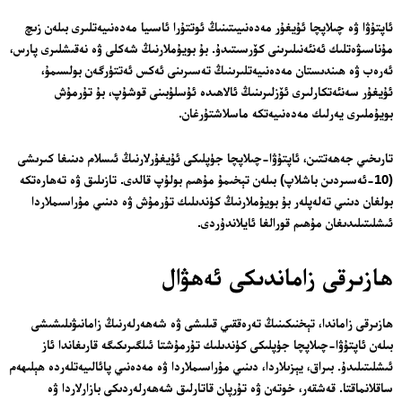
ئاپتۇۋا ۋە چىلاپچا ئۇيغۇر مەدەنىيىتىنىڭ ئوتتۇرا ئاسىيا مەدەنىيەتلىرى بىلەن زىچ
مۇناسىۋەتلىك ئەنئەنىلىرىنى كۆرسىتىدۇ. بۇ بويۇملارنىڭ شەكلى ۋە نەقىشلىرى پارس،
ئەرەب ۋە ھىندىستان مەدەنىيەتلىرىنىڭ تەسىرىنى ئەكس ئەتتۈرگەن بولسىمۇ،
ئۇيغۇر سەنئەتكارلىرى ئۆزلىرىنىڭ ئالاھىدە ئۇسلۇبىنى قوشۇپ، بۇ تۇرمۇش
بويۇملىرى يەرلىك مەدەنىيەتكە ماسلاشتۇرغان.
تارىخىي جەھەتتىن، ئاپتۇۋا-چىلاپچا جۈپلىكى ئۇيغۇرلارنىڭ ئىسلام دىنىغا كىرىشى
(10-ئەسىردىن باشلاپ) بىلەن تېخىمۇ مۇھىم بولۇپ قالدى. تازىلىق ۋە تەھارەتكە
بولغان دىنىي تەلەپلەر بۇ بويۇملارنىڭ كۈندىلىك تۇرمۇش ۋە دىنىي مۇراسىملاردا
ئەزا بولاي
ئىشلىتىلىدىغان مۇھىم قورالغا ئايلاندۇردى.
ھازىرقى زاماندىكى ئەھۋال
تور بېكىتىمىز
ھازىرقى زاماندا، تېخنىكىنىڭ تەرەققىي قىلىشى ۋە شەھەرلەرنىڭ زامانىۋىلىشىشى
بىلەن ئاپتۇۋا-چىلاپچا جۈپلىكى كۈندىلىك تۇرمۇشتا ئىلگىرىكىگە قارىغاندا ئاز
ئاناسەھىپە
ئىشلىتىلىدۇ. بىراق، يېزىلاردا، دىنىي مۇراسىملاردا ۋە مەدەنىي پائالىيەتلەردە ھېلىھەم
بىز كىم؟
ساقلانماقتا. قەشقەر، خوتەن ۋە تۇرپان قاتارلىق شەھەرلەردىكى بازارلاردا ۋە