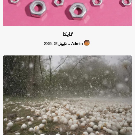
گايكا
Admin
ئاپرېل 22, 2025
-