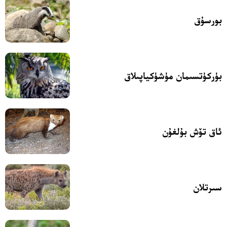
بورسۇق
بۈركۈتسىمان مۈشۈكياپىلاق
ئاق تۆش بۇلغۇن
سىرتلان