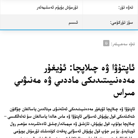
تەۋە تۈر:
تۇرمۇش بۇيۇم ئەسلىھەلەر
سۆز تۈركۈمى:
ئىسىم
ئا
تەۋە سەھىپىلەر:
ئاپتۇۋا ۋە چىلاپچا: ئۇيغۇر
مەدەنىيىتىدىكى ماددىي ۋە مەنىۋىي
مىراس
ئاپتۇۋا ۋە چىلاپچا ئۇيغۇر مەدەنىيىتىدىكى ئەنئەنىۋى مېتالدىن ياسالغان چۆگۈن
شەكىلدىكى قول يۇيۇش ئەسۋابى ئاپتۇۋا ۋە ماس ھالدا ياسالغان سۇ تەلەڭگىسى –
چىلاپچا بولۇپ، قول يۇيۇش، تازىلىق ۋە مېھماندارچىلىق ئادەتلىرىدە مۇھىم رول
ئوينايدۇ. بۇ بىر جۈپ قول يۇيۇش ئەسۋابى پەقەت كۈندىلىك تۇرمۇش بويۇمى