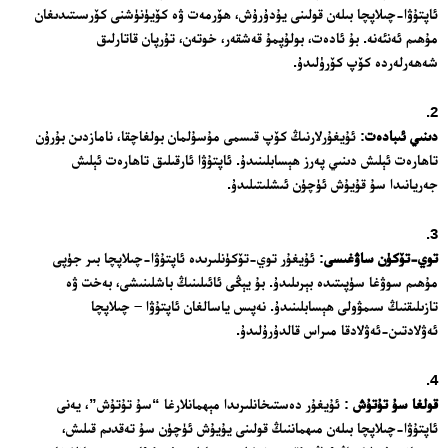
ئاپتۇۋا-چىلاپچا بىلەن قولىنى يۇدۇرۇش، ھۆرمەت ۋە كۆيۈنۈشنى كۆرسىتىدىغان
مۇھىم ئەنئەنە. بۇ ئادەت، بولۇپمۇ قەشقەر، خوتەن، تۇرپان قاتارلىق
شەھەرلەردە كۆپ كۆرۈلىدۇ.
دىنىي ئىبادەت
: ئۇيغۇرلارنىڭ كۆپ قىسمى مۇسۇلمان بولغاچقا، نامازدىن بۇرۇن
تاھارەت ئېلىش دىنىي پەرز ھېسابلىنىدۇ. ئاپتۇۋا ئارقىلىق تاھارەت ئېلىش
جەريانىدا سۇ قۇيۇش ئۈچۈن ئىشلىتىلىدۇ.
توي-تۆكۈن ساۋغىسى
: ئۇيغۇر توي-تۆكۈنلىرىدە ئاپتۇۋا-چىلاپچا بىر جۈپى
مۇھىم سوۋغا سۈپىتىدە بېرىلىدۇ. بۇ يېڭى ئائىلىنىڭ باشلىنىشى، بەخت ۋە
تازىلىقنىڭ سىمۋولى ھېسابلىنىدۇ. نەپىس ياسالغان ئاپتۇۋا – چىلاپچا
ئەۋلادتىن-ئەۋلادقا مىراس قالدۇرۇلىدۇ.
قولغا سۇ تۇتۇش
: ئۇيغۇر دەستىخانلىرىدا مېھمانلارغا “سۇ تۇتۇش”، يەنى
ئاپتۇۋا-چىلاپچا بىلەن مىھماننىڭ قولىنى يۇيۇش ئۈچۈن سۇ تەقدىم قىلىش،