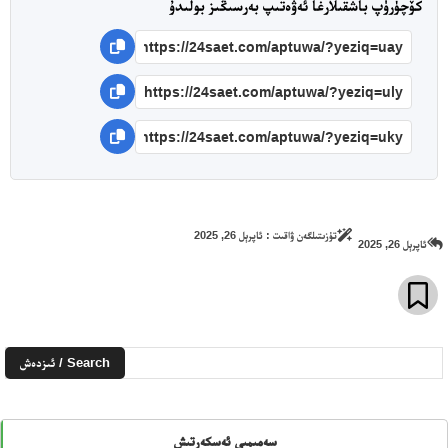
كۆچۈرۈپ باشقىلارغا ئەۋەتىپ بەرسىڭىز بولىدۇ
تۈزىتىلگەن ۋاقىت :
ئاپرېل 26, 2025
ئاپرېل 26, 2025
Search / ئىزدەش
سەمىمىي ئەسكەرتىش