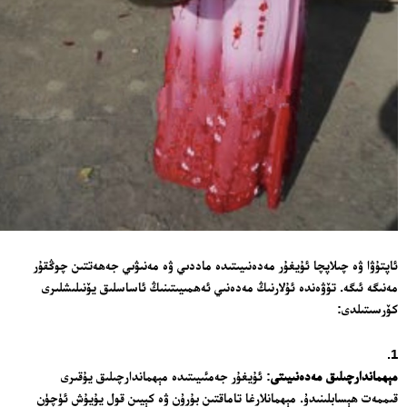
ئاپتۇۋا ۋە چىلاپچا ئۇيغۇر مەدەنىيىتىدە ماددىي ۋە مەنىۋىي جەھەتتىن چوڭقۇر
مەنىگە ئىگە. تۆۋەندە ئۇلارنىڭ مەدەنىي ئەھمىيىتىنىڭ ئاساسلىق يۆنىلىشلىرى
كۆرسىتىلدى:
مېھماندارچىلىق مەدەنىيىتى
: ئۇيغۇر جەمئىيىتىدە مېھماندارچىلىق يۇقىرى
قىممەت ھېسابلىنىدۇ. مېھمانلارغا تاماقتىن بۇرۇن ۋە كېيىن قول يۇيۇش ئۈچۈن