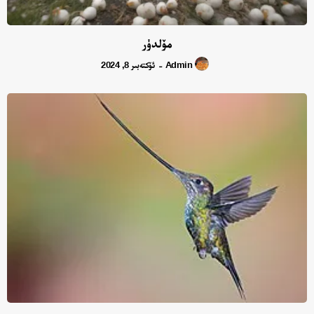
مۆلدۈر
Admin
ئۆكتەبىر 8, 2024
-