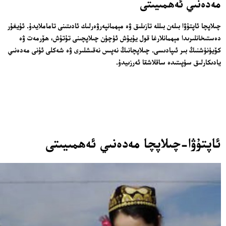
مەدەنىي ئەھمىيىتى
چىلاپچا ئاپتۇۋا بىلەن بىللە تازىلىق ۋە مېھمانپەرۋەرلىك ئادىتىنى تاماملايدۇ. ئۇيغۇر
دەستىخانلىرىدا مېھمانلارغا قول يۇيۇش ئۈچۈن چىلاپچىنى تۇتۇش، ھۆرمەت ۋە
كۆيۈنۈشنىڭ بىر ئىپادىسى. چىلاپچانىڭ نەپىس نەقىشلىرى ۋە شەكلى ئۇنى مەدەنىي
يادىكارلىق سۈپىتىدە ساقلاشقا ئەرزىيدۇ.
ئاپتۇۋا-چىلاپچا مەدەنىي ئەھمىيىتى