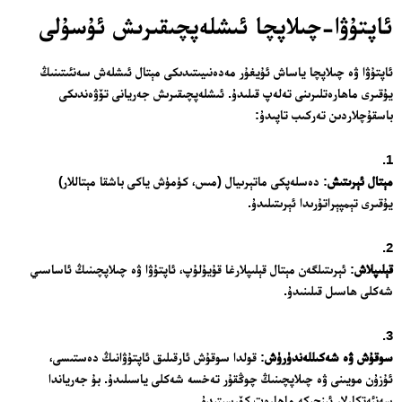
ئاپتۇۋا-چىلاپچا ئىشلەپچىقىرىش ئۇسۇلى
ئاپتۇۋا ۋە چىلاپچا ياساش ئۇيغۇر مەدەنىيىتىدىكى مېتال ئىشلەش سەنئىتىنىڭ
يۇقىرى ماھارەتلىرىنى تەلەپ قىلىدۇ. ئىشلەپچىقىرىش جەريانى تۆۋەندىكى
باسقۇچلاردىن تەركىب تاپىدۇ:
مېتال ئېرىتىش
: دەسلەپكى ماتېرىيال (مىس، كۈمۈش ياكى باشقا مېتاللار)
يۇقىرى تېمپېراتۇرىدا ئېرىتىلىدۇ.
قېلىپلاش
: ئېرىتىلگەن مېتال قېلىپلارغا قۇيۇلۇپ، ئاپتۇۋا ۋە چىلاپچىنىڭ ئاساسىي
شەكلى ھاسىل قىلىنىدۇ.
سوقۇش ۋە شەكىللەندۈرۈش
: قولدا سوقۇش ئارقىلىق ئاپتۇۋانىڭ دەستىسى،
ئۇزۇن مويىنى ۋە چىلاپچىنىڭ چوڭقۇر تەخسە شەكلى ياسىلىدۇ. بۇ جەرياندا
سەنئەتكارلار ئىنچىكە ماھارەت كۆرسىتىدۇ.