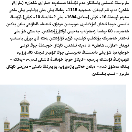
مازىرىنىڭ ئەسلىنى ياساتقان ھەم ئۇنىڭغا دەسلەپتە «مازارى شاھان» (مازارلار
شاھى) دەپ نام قويغان. ھىجرىيە 1115- پەلەڭ يىلى يەنى يولبارس يىلى ماھى
سەپەر ئېيىنىڭ 16- كۈنى (مىلادى 1694- يىلى 2-ئاينىڭ 10- كۈنى) ئۆزىنىڭ
تاغىسى خوجا ئىشاق ئەۋلادلىرى تەرىپىدىن ھوقۇق، ئىنتىقام ئاداۋىتى بىلەن يەكەن
شەھىرىدە 68 يېشىدا زەھەرلەپ مەخپىي ئۆلتۈرۈۋېتىلگەن. جەسىتى شۇ يىلى
قەشقەر شەھىرىگە يۆتكىلىپ كېلىنىپ، ئۆزى ئۆلۈشتىن يەتتە ئاي بورۇن ياسىتىپ
قويغان «مازارى شاھان» غا دەپنە قىلىنغان. ئاپئاق خوجىنىڭ چوڭ ئوغلى
خوجايەھيا شۇ يىلى دادىسىنىڭ قەبرىسىنى چوڭ گۈمبەز ئىچىگە ئالدۇرۇپ،
گۈمبەزنىڭ ئۈستىگە پارسچە «ئاپئاق خوجا خۇدانىڭ ئاشىقى ئىدى»، «يەككە –
يېگانە مەشۇق ئىدى» دېگەن خەتنى يازدۇرۇپ، بۇ يەرنىڭ نامىنى «مەزرىنى ئاپئاق
مازىرى» قىلىپ بېكىتكەن.