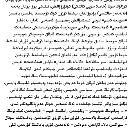
كۆزلۈك سوتا (خاسلا سوپى كالتىكى) كۆتۈرۈۋالغان، تىكىشى يوق يوغان يەنجە
(قەلەندەر خالتىسى) يۈدۈۋالغان، بېشىغا ئۇزۇن كۇلا، ئۇچىسىغا يەڭسىز، ياقىسىز
«سوپىچە كىيىم» لىرىنى كىيىشىۋالغان رەھىمسىز، ئەسەبىي، نادان، بەدقىلىق
«تىلەمچى» ئەمەلىيەتتە بۇلاڭچى سوپىلارنىڭ ھۆكۈمرانلىقىدىكى جەمئىيەتكە
ئايلىنىپ كەتكەن. بۇ سوپى، مۇرىتلار ئەمەلىيەتتە ئاپئاق خوجىچىلار تەرىپىدىن
ئاپئاق خوجىغا سادىق بولۇشقا، ئۇنىڭ «ئىشقىيە» يولىدا ئۆزلىرىنى قۇربان قىلىشقا،
ئۇنىڭ بۇيرۇق، تەلىم، چاقىرىقلىرىنى قەتئىي، شەرتسىز، قارىغۇلارچە ئورۇنلاشقا،
خوجا ئۈچۈن ئادەم ئۆلتۈرۈشكە. ھەر قانداق ئىشتىن يانماسلىققا، ئۆلۈمدىن
قورقماسلىققا، سىر ساقلاشقا، «ئاللاھ ئاتا قىلغان» بارلىق «مەئىشەت» لەردىن
قانغۇدەك پايدىلىنىپ تۇرۇشقا ئۆگىتىلگەن دىنىي چىرىكلەر ئىدى. ئۇلارنىڭ
سۆزلەيدىغان ۋە ئىجرا قىلىدىغىنى: مۇھەممەد ئەلەيھىسسالامنىڭ نەۋرە،
چەۋرىلىرىدىن بولغان ئاپئاق خوجا ھەزرىتى مۇھەممەد پەيغەمبەر ئىلىمنىڭ ۋارىسى،
مۇسۇلمانلارنىڭ دىنىي، سىياسىي داھىيسى، پۈتۈن ئەھلى ئىسلامنىڭ ئەڭ ئالىي
يېتەكچى، ئۇنىڭغا شەك كەلتۈرگەن، قارشى چىققانلار بىلەن جان تىكىپ ئېلىشىمىز،
ئۆلتۈرىمىز ياكى ئۆلىمىز دېگەندەك ئەڭ ئەسەبىي شوئار ھەم پائالىيەتلەر ئىدى.
«… پىرلەرنىڭ غەزىپىدىن – زۇلۇمدىن، زاماننىڭ خېيىم – خەتىرىدىن، كۈندۈزنىڭ
قازاسىدىن، كېچىنىڭ بالاسىدىن، قۇرۇق سۆز، قۇرۇق تۆھمەتتىن، زەخمەتلىك سوئال
– سوراقتىن، بالا- قازادىن، دەردتىن – ئەلەمدىن، كۆزى ياماننىڭ كۆزىدىن، تىلى