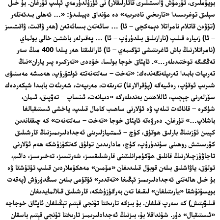
بويۇملىرى، تۇرمۇش ۋاسىتىلىرى قاتارلىقلار) نى ئۈزۈلدۈرمەي ئېلىپ تۇرغان. بۇ خىل
سېلىق توغرىسىدا «تارىخىي نادىرىيە» دە مۇنداق دېيىلىدۇ: «… ئەھلى بىدئەتلەر
(تۆۋەن قاتلام نامراتلا دېمەكچى – ئا) … سائەتەن بىسائەتەن (ھەر ۋاقىت، ۋاقىتىسز
– ئا) زىيارە قىلىپ (نارازىلىق بىلدۈرۈپ – ئا) … پەقىرلەر باشتىن خالى بولماي
(نامراتلارنىڭ باش ئاغرىتىشى تۈگىمەي – ئا) ئارانلىقتا ھەر يىلدا 400 مىڭ سەر
تەڭگىگە توختىدىلەر…». ئاپئاق خوجا بولسا، خۇددى «تەزكىرە پىر ياران»نىڭ
تەرىپات بابىدا تەرىپلەنگەندەك: «تەخت – سەلتەنەتتە ئولتۇرۇپ، ھەمىشە مەسنىۋى
شىرىپ ئوقۇپ، رەئىيەگە (پۇقرالارغا) تەرىقەت، مەرىپەت، شەرىئەت بابىدا شېكەردەك
سۆزلەرنى چېچىپ، ئاللاھتىن بەندىلەرگە «دىيانەت، ئىنساپ – تەۋپىق، ئىمان،
شۈكرە – قانائەت تىلەپ ۋە ئۇلارنى ساھىب كامال قىلىپ، ياخشى ئىستىقبالغا
باشلاپ…» تۇرغان. دەرۋەقە ئاپئاق خوجا «تەخت – سەلتەنەت» كە چىققاندىن
كېيىن ئۆزىنىڭ بارلىق ھوقۇق، كۈچ – ئىمتىيازلىرىنى ئەجدادلىرىمىزنىڭ قارشىلىق
كۆرسىتىش روھىنى سۇندۇرۇپ، كۈچ، مادارىدىن تولۇق كەتكۈزۈشكە ھەم ئۇلارنى
تاجاۋۇزچىلارنىڭ قانلىق ھۆكۈمرانلىقىنى قارشىلىقسىز، شەرتسىز، تەخىرسىز، دائىم،
تولۇق، ياۋاشلىق بىلەن قوبۇل قىلىدىغان «مۆمىن» مەھكۇملاردىن قىلىپ تۇتۇشقا ۋە
بۇ خىل ھالەتنى ئەجدادلىرىمىز ئېڭىغا «تەقدىر» ئۇقۇمى بىلەن سىڭدۈرۈش (پەقەت
بويسۇنۇشقا «يارىتىلغان» لىقىغا تەن بەرگۈزۈشكە، قارشىلىق قىلالمايدىغان
قىلىۋېتىش) كە سەرپ قىلغان. بۇ بىزگە تارىختا تۇنجى قېتىم تېڭىلغان ئاپئاق خوجاچە
«ئىستىقبال» دۇر. شۇنداقلا بۇ، بىزنىڭ ئەجدادلىرىمىز تارىختا تۇنجى قېتىم باسقان