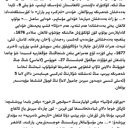
مىڭ تىكە، كۆكتۈرك داۋىنىدىن ئافغانىستان تەۋەسىگە ئېشىپ، شۇ يىلى 9- ئايدا
بەدەخشان شەھىرىگە بېرىۋالغان. خۇددى «تەزكىرە پىر ياران» دا كۆرسىتىلگەندەك:
«… بۇ زات بەدەخشان دىيارىدا خۇدايى مۇساپىر، خودايى ساھىل …» بولۇپ
قالغان. يەنى بەدەخشاندا ھەم تىلەپ، ھەم «دۇئا» قىلىپ يەيدىغان خۇدايى
گادايلاردىن بولۇپ كۈن ئۆتكۈزۈش ھالىتىگە چۈشۈپ قالغان. مىلادى 1676-
يىلغىچە بەدەخشاننى چۆرىدەپ كەشمىر، رەجىدان، ۋاخان، پەرغانە، كاسان، ئىلى،
تىبەت، ھىرات قاتارلىق جايلاردا دۇئاگۇيلۇق بىلەن سوپىلىق قىلىپ يۈرۈپ، ئاخىرى
1677- يىلى كۈزدە ئۈچ ھەمراھى بىلەن شىنجاڭنىڭ جۇڭغارىيە قىسمىدا شۇ چاغدا
ياشىغان تورغۇۋۇت موڭغۇل قەبىلىسىنىڭ 27- خوپۇسى (لاماسى) شىڭ جىڭ
خوپۇنىڭ دالاينى تاۋاپ قىلغۇچى ھەمراھلىرىغا قوشۇلۇپ، تىبەتنىڭ لىخاسا
شەھىرىگە بېرىپ، مىڭ تەسلىكتە شۇلارنىڭ تەركىبىي ھېسابىدىن دالاي لاما 5
(ئەسلى ئىسمى دوبىدون سېرىن جامبول لاما) نىڭ قوبۇل قىلىشىغا مۇيەسسەر
بولغان.
«بورقۇم ئەۋلىيا» دېگەن قوليازمىنىڭ «سوقىچى ئارخون» دېگەن بابىدا يېزىلىشىچە:
ئاپئاق خوجا دالاي ئىبادەتخانىسىغا ئون قېرىن – ئون چارەك سېرىق ياغ ئالغاچ
كىرىپ، بۇدقا باش ئۇرغان، دۈم يېتىپ دۇئا قىلغان «تارىخىي نادىرىيە» دە مۇنداق
يېزىلىدۇ: «… مەن مۇسۇلمانلار پىرقىسىنىڭ خوجىسىدۇرمەن. ياركىند، كاشغىر