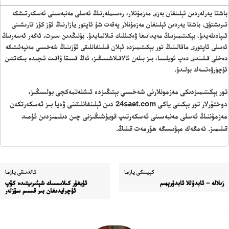
باشقا يەرلەردىن ئېلىنغان بەزى مەزمۇنلار، رەسىملەرنىڭ ئەسلى مەنبەسىنى ئەسكەرتىشكە
تىرىشتۇق. باشقا يەردىن ئېلىنغان مەزمۇنلار پەقەت شۇ ئاپتور يازارنىڭ ئۆز كۆز قارىشىنى
ئىپادىلەيدۇ، بېكىتىمىزنىڭ مەيدانىغا ۋەكىللىك قىلالمايدۇ. بۇنىڭدىن سىرت، ئەگەر ئەسەرنىڭ
ئەسلى ئاپتورى ماقالىنىڭ تور بېكىتىمىزدە ئېلان قىلىنغانلىقى ئۆزىنىڭ شەخسىي مەنپەئىتىگە
دەخلى قىلىندى دەپ ئويلىسا، بىز بىلەن ئالاقىلاشسىڭىز، ئەڭ قىسقا ۋاقىت ئىچىدە بىكەتتىن
ئۆچۈرۋەتسەك بولىدۇ.
تور بېكىتىمىزدىكى مەزمونلارنى شەخسىي بېتىڭىزدە ئىشلەتمەكچى بولسىڭىز،
دوختۇرلار تور بېكىتى ياكى 24saet.com دىن ئېلىنغانلىقىنى ۋەيا بىز ئەسكەرتكەن
مەزمۇننىڭ ئەسلى مەنبەسىنى ئەسكەرتىپ قويۇشىڭىزنى چىن دىلىمىزدىن ئۈمىد
قىلىمىز. ئەمگەك مېۋىسىگە ھۆرمەت قىلىڭ.
كېيىنكى يازما
ئالدىنقى يازما
زىلالە – ئابدۇللا ئابدۇرېھىم
ئۇيغۇر كىلاسسىك شېئىرىيتىدە كۆپ
ئۇچرايدىغان بىر قىسىم سۆزلەر