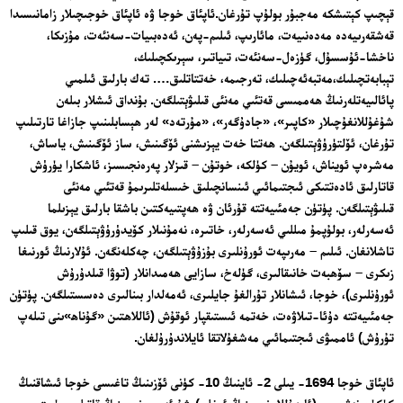
قېچىپ كېتىشكە مەجبۇر بولۇپ تۇرغان.ئاپئاق خوجا ۋە ئاپئاق خوجىچىلار زامانىسىدا
قەشقەرىيەدە مەدەنىيەت، مائارىپ، ئىلىم-پەن، ئەدەبىيات-سەنئەت، مۇزىكا،
ناخشا-ئۇسسۇل، گۈزەل-سەنئەت، تىياتىر، سېرىكچىلىك،
تېبابەتچىلىك،مەتبەئەچىلىك، تەرجىمە، خەتتاتلىق…. تەك بارلىق ئىلمىي
پائالىيەتلەرنىڭ ھەممىسى قەتئىي مەنئى قىلىۋېتىلگەن. بۇنداق ئىشلار بىلەن
شۇغۇللانغۇچىلار «كاپىر»، «جادۇگەر»، «مۇرتەد» لەر ھېسابلىنىپ جازاغا تارتىلىپ
تۇرغان، ئۆلتۈرۈۋېتىلگەن. ھەتتا خەت يېزىشنى ئۆگىنىش، ساز ئۆگىنىش، ياساش،
مەشرەپ ئويناش، ئويۇن – كۈلكە، خوتۇن – قىزلار پەرەنجىسىز، ئاشكارا يۈرۈش
قاتارلىق ئادەتتىكى ئىجتىمائىي ئىنسانچىلىق خىسلەتلىرىمۇ قەتئىي مەنئى
قىلىۋېتىلگەن. پۈتۈن جەمئىيەتتە قۇرئان ۋە ھەپتىيەكتىن باشقا بارلىق يېزىلما
ئەسەرلەر، بولۇپمۇ مىللىي ئەسەرلەر، خاتىرە، نەمۇنىلار كۆيدۈرۈۋېتىلگەن، يوق قىلىپ
تاشلانغان. ئىلىم – مەرىپەت ئورۇنلىرى بۇزۇۋېتىلگەن، چەكلەنگەن. ئۇلارنىڭ ئورنىغا
زىكرى – سۆھبەت خانىقالىرى، گۈلەخ، سازايى ھەمىدانلار (توۋا قىلدۇرۇش
ئورۇنلىرى)، خوجا، ئىشانلار تۇرالغۇ جايلىرى، ئەمەلدار بىنالىرى دەسستىلگەن. پۈتۈن
جەمئىيەتتە دۇئا-تىلاۋەت، خەتمە ئىستىقپار ئوقۇش (ئاللاھتىن «گۇناھ»ىنى تىلەپ
تۇرۇش) ئاممىۋى ئىجتىمائىي مەشغۇلاتقا ئايلاندۇرۇلغان.
ئاپئاق خوجا 1694- يىلى 2- ئاينىڭ 10- كۈنى ئۆزىنىڭ تاغىسى خوجا ئىشاقنىڭ