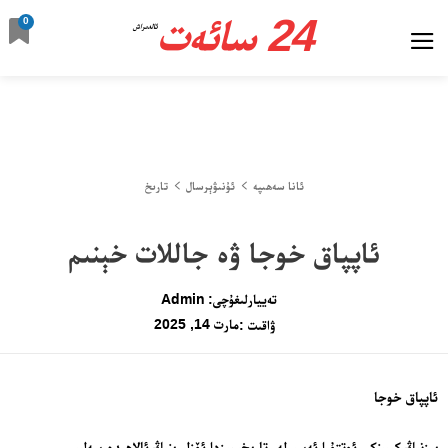
24 سائەت
0
ئالدىراش
ئانا سەھىپە
ئۇنىۋېرسال
تارىخ
ئاپپاق خوجا ۋە جاللات خېنىم
تەييارلىغۇچى:
Admin
مارت 14, 2025
ۋاقىت :
ئاپپاق خوجا
بىزنىڭ كېيىنكى ئوتتۇرا ئەسىرلەر تارىخىمىزدا ئۆزلىرىنىڭ ئالاھىدە سەلبىي