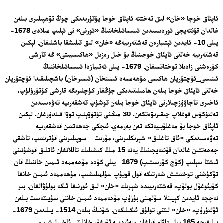
ئاپئاق خوجا «خان» لىق تەختتە ئاپئاق خوجا يۇقۇرىدىكى چوڭ تۆھپىلىرى بىلەن
غالدان قۇنتەيجى ئوردىسىدىن ئىسمائىلخاننىڭ «ئورنى» نى ئېلىپ مىلادى 1678-
يىلى 10- ئايدىن ئېتىبارەن قەشقەرىيەگە «خان» لىق قىلىشقا باشلىغان. لېكىن
قەشقەرىيە خەلقى ئاپئاق خوجىنىڭ بۇ خىل رەزىل «ھاكىمىيىتى» گە قارشى
كۈرەشنى زادىلا توختاتمىغان. 1679- يىلى ئەتىيازدا ئىسمائىلخاننىڭ
ئىنىسى_ئۈچتۇرپان ھاكىمى مۇھەممەد ئىمىنخان (ئىمىرخان) باشچىلىقىدا ئۈچتۇرپان
24 سائەت ئەزالىق پىلانى
خەلقى ئاپئاق خوجا بىلەن ھامىلىقىدىكى جۇڭغار كۈچلىرىگە قارشى كۆتۈرۈلۈپ،
ئاخىرى تاجاۋۇزچىلارنى ئاپئاق خوجا بىلەن قوشۇپ قەشقەرىيە تەۋەسىدىن
تەلتۆكۈس قوغلاپ چىقىرىۋەتكەن. 30 مىڭىنى تۇتۇۋېلىپ توۋا قىلدۇرغان. لېكىن
ئاپئاق خوجا بۇ مەغلۇبىيەتكە تەن بەرمەي. ئىچكى جەھەتتىن قەشقەرىيە
تەۋەسىدىكى «ئاق تاغلىق» شېرىكلىرىنى، مۇرىت – سوپىلىرىنى قۇترىتىپ، تاشقى
جەھەتتىن غالدان قۇنتەيجىنىڭ يەنە 15 مىڭ كىشىلىك تاللانغان ئاتلىق قوشۇنىنى
ئىشقا سېلىپ (كۈچ كۆرسىتىپ) 1679 –يىلى كۈدە مۇھەممەد ئىمىن خاننىڭ قان
تۆكۈشنى توختىتىش شەرتىگە قول قويۇپ سۇلھىلىشىپ، مۇھەممەد ئىمىن خانغا
كۈيئوغۇل بولۇپ، قەشقەرىيىدە شېرىك «خان» لىق ئورنىغا ئىگە بولۇۋالغان. بىر
نەچچە ئايدىن كېيىنلا سۇلھىنى بۇزۇپ مۇھەممەد ئىمىن خاننى سۇيىقەست بىلەن
ئۆلتۈرۈپ، «خان» لىقنى تولۇق ئىگىلىگەن. شۇنىڭ بىلەن 1514- يىلىدىن 1679-
ئەزا بولاي
يىلىغىچە 165 يىل داۋام قىلغان سەئىدىيە ئۇيغۇر خانلىقى ئاخىرلىشىپ،