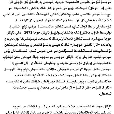
خوجىمۇ ئۆز مۇرىتلىرىنى «ئىشقىيە» تەرەپدارلىرىدىن پەرقلەندۈرۈش ئۈچۈن قارا
تەقى (قارا تۇماق) كىيىشىكە بۇيرۇغان ھەم بۇ شەرتلىك بەلگىنى «ئىشاقىيە» لەر
سېپىنىڭ مۇقىم بەلگىسى قىلىپ بېكىتكەن.ئىككى گۇرۇھنىڭ باشلىقلىرى دىن ۋە دىنىي
ئىشلارنىڭ ھوقۇقىنى ئۆز قوللىرىغا مەركەزلەشتۈرۈش ئۈچۈن، ئۆزئارا قانلىق
كۈرەشلەرنى زادىلا توختاتماي، ئىسمائىلخان ھاكىمىيىتىڭ مۇقىم، تېنچ-ئىتتىپاق
بولۇشىغا خەۋپ يەتكۈزۈشكە باشلىغان،بولۇپمۇ ئاپپاق خوجا 1671- يىلى ئاپئاق
خوجا سوپىلىرى ئىسمائىلخان ئەمەلدارلىرىنىڭ نەسىھەت، توسۇشلىرىغا بوي بەرمەي
يەكەندە «قارا تاغلىق خوجىلار» نىڭ ئەدىپىنى يەنىمۇ قاتتىقراق بېرىشكە كىرىشكەن.
بۇ ئەمەلىيەتتە ئىسمائىلخانغا قىلىنىۋاتقان بىر خىل خىرىس ئىدى. ئىسمائىلخان بۇنى
سېزىپ قېلىپ، شۇ يىلى يازدا ئاپئاق خوجىنى بىر نەچچە چوڭ شېرىكى بىلەن قوشۇپ
قەشقەرىيەدىن زورلۇق كۈچ بىلەن ھەيدەپ چىقارغان. ئۇنىڭ زوراۋان «سوپى»
لىرىدىن، قاتىل «پىر» لاردىن بىر نەچچىنى جازالاپ، قالغانلىرىنى تېنچ پۇقرادارچىلىق
قىلىشقا بۇيرۇغان. قارا تاغلىق خوجا ئىشانلارمۇ خانلىقنىڭ تېگىشلىك قانۇن،
چەكلىمىلىرى ئىچىدە پۇقرادارچىلىق قىلىشقا بۇيرۇلغان. شۇنىڭ بىلەن قەشقەرىيىدە
«ئاق تاغلىق»، «قارا تاغلىق» لار ماجرالىرى بىر مەھەل پەسىيىپ جەمئىيەت
تىنجىغان.
ئاپئاق خوجا قەشقەرىيەدىن قوغلاپ چىقىرىلغاندىن كېيىن ئۆزىنىڭ بىر نەچچە
شېرىكى بىلەن قوغلاندىلىق سەپىرىنى باشلاپ، ئاخىرى سېرىقۇل (تاشقورغان) دىكى