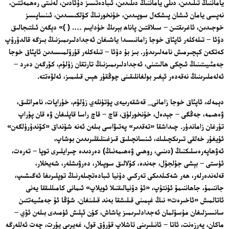
ياماننىڭ تىلىدىن، دىلى ياماننىڭ دىلىدىن، ئىبادەتسىز دۇئادىن، لەنىتى رەھمەتتىن،
نەپسى يامان ئىشان پىشكەل سوپىدىن، خۇنخورنىڭ كۈلكىسىدىن، ئىنساپسىز
خوجىدىن، ئاغرىقتىن – سىلاقتىن پاناھ بېرىڭ خۇدايىم …. ( )» دېگەن ئىلتىجالىق
دۇئا – تىلەكلەر ئاپئاق خوجا زامانىسىدا ياشىغان ئەجدادلىرىمىزنىڭ بىزگە قالدۇرۇپ
كەتكەن كېچىرمىش نامەلىرىدۇر. بىز بۇ دۇئا – تىلەكلەر قۇرۇلمىسىدىن ئاپئاق خوجا
جەمئىيىتىنىڭ ئىچكى ھالىتىنى، ئەجدادلىرىمىزنىڭ تارتقان زۇلۇم، كۆرگەن دەرد –
ئەلەملىرىنىڭ نەقەدەر ئېغىر بولغانلىقىنى چوڭقۇر ھېس قىلىمىز، ئەلۋەتتە.
دېمەك، ئاپئاق خوجا زامانى_ قەشقەرىيەى پۈتۈنلەي زۇلۇم، خۇراپات، نامراتلىق،
ۋەھىمە، جەڭگى – جېدەل، خۇنخورلۇق، قاچ – قاچ راسا قاپلىغان ۋە قان پۇراپ
تۇرغان زاماندۇر. چىداشقا «تەقدىر» پەتىۋاسى بىلەن ئەنە شۇنداق «كۆندۈرۈلگەن»
ئۇيغۇر خەلقى تىرىكچىلىك، ئىنسانچىلىق قىزغىنلىقلىرىدىن بوشاپ،
ئەۋھاپەرەسلىكنىڭ (دىنىي، روھىي ۋەھىمەنىڭ) دەردىدە چىرايلىرى توپا – تەرەت،
ئۈستى – بېشى جۇلجۇل، جەندە، كۇلالىق سوپىلار، دەرۋىشلەر، شەيخلار،
قەلەندەرلەر، ھەر شەكىلدىكى تەركىي دۇنيا ئىبادەتچىلەرنىڭ توپلىرىغا ئەگىشىپ،
جاننىمۇ، جاھاننىمۇ ئۇنتۇپ، «ئۇ دۇنيالىقنىلا ئويلاپ» ئىمانى كامىللىققا يەنى
ئاتالمىش «ئاخىرەت» نىڭ غېمىنى قىلىشقا بەند قىلىنغان. شۇڭا ئۇ جەمئىيەتتىن
سانسىزلىغان مۇسۇلمان ئەجدادلىرىمىز ياشاش، كۈن ئېلىش ئۈمىدى بىلەن ئۆي –
ماكان، پەرزەنت، ئاتا – ئانىلىرىنى تاشلاپ قۇرۇق قول، غەيرىي يۇرت، چەت ئەللەرگە