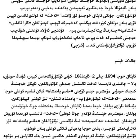
كۈكۈن نەۋرىسى (ئابدۇللا خوجىنىڭ ئوغلى) شۇ ئەيپ خوجىنىڭ قاتىلى سۈپىتى
بىلەن ئابدۇللا خوجا جەمەتلىرى تەرىپىدىن يەكەندە مەخپىي زەھەر بېرىپ
ئۆلتۈرۈلگەن. چۈنكى ئاپئاق خوجىمۇ ئۆز ۋاقتىدا «تەخت» كە ئولتۇرغاندىن كېيىن
ئۆزى بىلەن بولغان كۈرەشتە يېڭىلىپ كەشمىرگە قېچىپ كېتىۋالغان «قارا تاغلىق»
«ئىشاقىيە»چىلەرنىڭ يېتەكچىلىرىدىن بىرى _ تۆتىنچى ئەۋلاد تۇغقىنى شۇئەيىب
خوجىنى كەشمىرگە خەت يېزىپ ئالداپ ئەكەلدۈرۈپ تىزناپ بويىدا سوپىلىرىغا
ئۇرۇپ ئۆلتۈرگۈزىۋەتكەن ئىدى. (ئىزچى)
جاللات خېنىم
ئاپئاق خوجا 1694-يىلى 2-ئاينىڭ10-كۈنى ئۆلتۈرۈلگەندىن كېيىن، ئۇنىڭ خوتۇن،
بالا – چاقىلىرى ئارىسىدا تەخت تالىشىش جىدىلى كۆتۈرۈلگەن. ئاپئاق خوجىنىڭ
كىچىك خوتۇنى مۆھتىرىم خېنىم ئۆزىنى «خانىم پادىشاھ» ئېلان قىلىپ، ئوغلى خوجا
مەھدىنى «تەخت»كە ئولتۇرغۇزۇپ، «پادىشاھ ئىشان» لىق تونىنى كېيگۈزگەن.
بۇنىڭغا نارازى بولغان خوجا يەھيا (ئاپئاق خوجىنىڭ مەكىتلىك چوڭ خوتۇنىدىن
بولغان، مۇھتىرەم خېنىمنىڭ ئۆگەي چوڭ ئوغلى) «تەخت» تالىشىپ ئوردىدا ئۇرۇش
قوزغىغان. نەتىجىدە «ھاكىمىيەت» نىڭ نۇقتىسى تۇتۇۋالغان «خانىم پادىشاھ» ئۆز
ئەتراپىدىكى كۈچلىرى بىلەن خوجا يەھيانى ئىككى ئوغلى بىلەن قوشۇپ
ئۆلتۈرگۈزۈۋەتكەن. ئۇنىڭ تەرەپدارى قەشقەر ھاكىمى ئىمىن بەگ قاتارلىق بىر مۇنچە