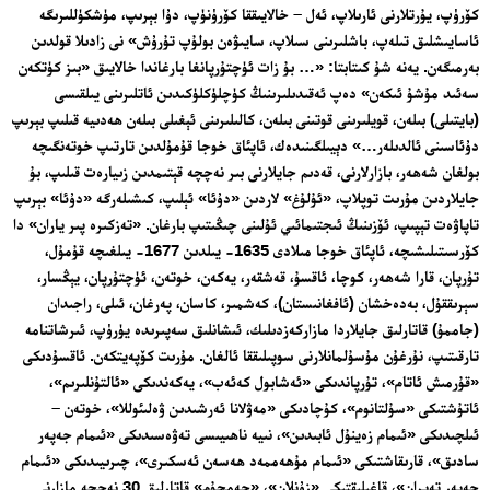
كۆرۈپ، يۇرتلارنى ئارىلاپ، ئەل – خالايىققا كۆرۈنۈپ، دۇا بېرىپ، مۈشكۈللىرىگە
ئاسايىشلىق تىلەپ، باشلىرىنى سىلاپ، سايىۋەن بولۇپ تۇرۇش» نى زادىلا قولدىن
بەرمىگەن. يەنە شۇ كىتابتا: «… بۇ زات ئۈچتۇرپانغا بارغاندا خالايىق «بىز كۈتكەن
سەئىد مۇشۇ ئىكەن» دەپ ئەقىدىلىرىنىڭ كۈچلۈكلۈكىدىن ئاتلىرىنى يىلقىسى
(بايتىلى) بىلەن، قويلىرىنى قوتىنى بىلەن، كالىلىرىنى ئېغىلى بىلەن ھەدىيە قىلىپ بېرىپ
دۇئاسىنى ئالدىلەر…» دېيىلگىنىدەك، ئاپئاق خوجا قۇمۇلدىن تارتىپ خوتەنگىچە
بولغان شەھەر، بازارلارنى، قەدىم جايلارنى بىر نەچچە قېتىمدىن زىيارەت قىلىپ، بۇ
جايلاردىن مۇرىت توپلاپ، «ئۇلۇغ» لاردىن «دۇئا» ئېلىپ، كىشىلەرگە «دۇئا» بېرىپ
تاپاۋەت تېپىپ، ئۆزىنىڭ ئىجتىمائىي ئۇلىنى چىڭىتىپ بارغان. «تەزكىرە پىر ياران» دا
كۆرسىتىلىشىچە، ئاپئاق خوجا مىلادى 1635- يىلدىن 1677- يىلغىچە قۇمۇل،
تۇرپان، قارا شەھەر، كوچا، ئاقسۇ، قەشقەر، يەكەن، خوتەن، ئۈچتۇرپان، يېڭسار،
سېرىققۇل، بەدەخشان (ئافغانىستان)، كەشمىر، كاسان، پەرغان، ئىلى، راجىدان
(جاممۇ) قاتارلىق جايلاردا مازاركەزدىلىك، ئىشانلىق سەپىرىدە يۈرۈپ، ئىرشاتنامە
تارقىتىپ، نۇرغۇن مۇسۇلمانلارنى سوپىلىققا ئالغان. مۇرىت كۆپەيتكەن. ئاقسۇدىكى
«قۇرمىش ئاتام»، تۇرپاندىكى «ئەشابول كەئەب»، يەكەندىكى «ئالتۇنلىرىم»،
ئاتۇشتىكى «سۇلتانوم»، كۇچادىكى «مەۋلانا ئەرشىدىن ۋەلىئوللا»، خوتەن –
ئىلچىدىكى «ئىمام زەينۇل ئابىدىن»، نىيە ناھىيىسى تەۋەسىدىكى «ئىمام جەپەر
سادىق»، قارىقاشتىكى «ئىمام مۇھەممەد ھەسەن ئەسكىرى»، چىرىيىدىكى «ئىمام
جەپەر تەيران»، قاغىلىقتىكى «زۇنلان»، «جەمجۇم» قاتارلىق 30 نەچچە مازارنى