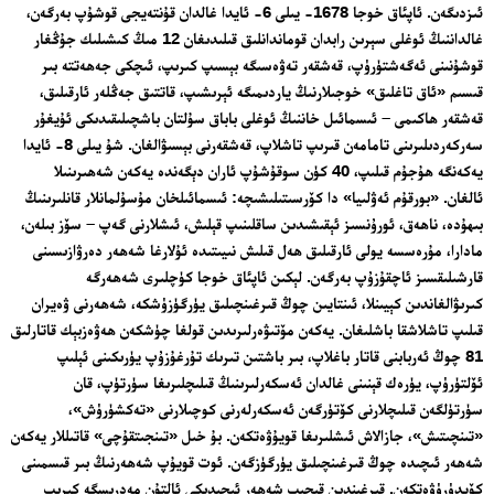
ئىزدىگەن. ئاپئاق خوجا 1678- يىلى 6- ئايدا غالدان قۇنتەيجى قوشۇپ بەرگەن،
غالداننىڭ ئوغلى سېرىن رابدان قوماندانلىق قىلىدىغان 12 مىڭ كىشىلىك جۇڭغار
قوشۇنىنى ئەگەشتۈرۈپ، قەشقەر تەۋەسىگە بېسىپ كىرىپ، ئىچكى جەھەتتە بىر
قىسىم «ئاق تاغلىق» خوجىلارنىڭ ياردىمىگە ئېرىشىپ، قاتتىق جەڭلەر ئارقىلىق،
قەشقەر ھاكىمى – ئىسمائىل خاننىڭ ئوغلى باباق سۇلتان باشچىلىقىدىكى ئۇيغۇر
سەركەردىلىرىنى تامامەن قىرىپ تاشلاپ، قەشقەرنى بېسىۋالغان. شۇ يىلى 8- ئايدا
يەكەنگە ھۇجۇم قىلىپ، 40 كۈن سوقۇشۇپ ئاران دېگەندە يەكەن شەھىرىنىلا
ئالغان. «بورقۇم ئەۋلىيا» دا كۆرسىتىلىشىچە: ئىسمائىلخان مۇسۇلمانلار قانلىرىنىڭ
بىھۇدە، ناھەق، ئورۇنسىز ئېقىشىدىن ساقلىنىپ قېلىش، ئىشلارنى گەپ – سۆز بىلەن،
مادارا، مۇرەسسە يولى ئارقىلىق ھەل قىلىش نىيىتىدە ئۇلارغا شەھەر دەرۋازىسىنى
قارشىلىقسىز ئاچقۇزۇپ بەرگەن. لېكىن ئاپئاق خوجا كۈچلىرى شەھەرگە
كىرىۋالغاندىن كېيىنلا، ئىنتايىن چوڭ قىرغىنچىلىق يۈرگۈزۈشكە، شەھەرنى ۋەيران
قىلىپ تاشلاشقا باشلىغان. يەكەن مۆتىۋەرلىرىدىن قولغا چۈشكەن ھەۋەزبېك قاتارلىق
81 چوڭ ئەربابنى قاتار باغلاپ، بىر باشتىن تىرىك تۇرغۇزۇپ يۈرىكىنى ئېلىپ
ئۆلتۈرۈپ، يۈرەك قېنىنى غالدان ئەسكەرلىرىنىڭ قىلىچلىرىغا سۈرتۈپ، قان
سۈرتۈلگەن قىلىچلارنى كۆتۈرگەن ئەسكەرلەرنى كوچىلارنى «تەكشۈرۈش»،
«تىنچىتىش»، جازالاش ئىشلىرىغا قويۇۋەتكەن. بۇ خىل «تىنجىتقۇچى» قاتىللار يەكەن
شەھەر ئىچىدە چوڭ قىرغىنچىلىق يۈرگۈزگەن. ئوت قويۇپ شەھەرنىڭ بىر قىسمىنى
كۆيدۈرۈۋەتكەن. قىرغىندىن قېچىپ شەھەر ئىچىدىكى ئالتۇن مەدرىسگە كىرىپ