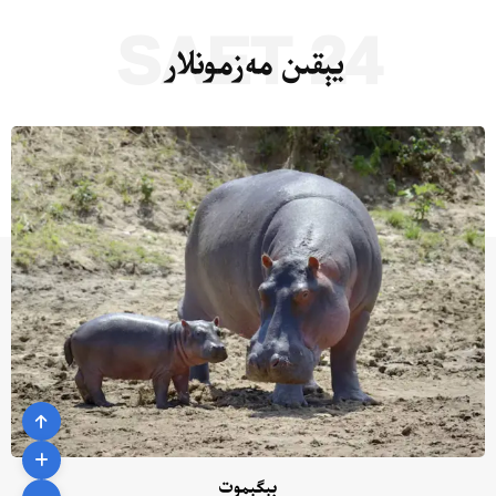
24 SAET
يېقىن مەزمونلار
بېگېموت