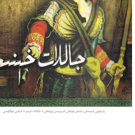
يازغۇچى ياسىنجان سادىق چوغلان تەرىپىدىن يېزىلغان « جاللات خېنىم » كىتابى مۇقاۋىسى