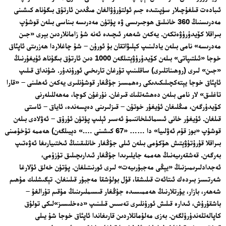
ئىبادەت قىلغۇچىلار سۈپىتىدە جىم ئولتۇرۇۋالغان مىڭدىن ئارتۇق بىگۇناھ كىشىنى
مەدرىسنىڭ 360 خانىلىق ھوجىرىسى ۋە پۈتۈن مەدرىسە بىناسى بىلەن قوشۇپ
بىراقلا كۆيدۈرۈۋەتكەن. يەكەن شەھەر ئىچىدە ئەنە شۇ زامانلاردىن بېرى «جىن
مەدرىسە» نامى بىلەن يادلىنىپ كېلىۋاتقان بۇ ئورۇن – شۇ چاغلاردا ھەزرىتى ئاپئاق
خوجا «ئىلتىپاتى» بىلەن كۆيدۈرۈۋېتىلگەن 1000 دىن ئارتۇق بىگۇناھ ئۇيغۇرنىڭ
«جىن» لىرى (روھىناتلىرى) ساقلىنىپ تۇرغان تارىخىي ئورۇندۇر. شۇنداق قىلىپ
ئاپئاق خوجا يېتەكچىلىكىدىكى رەھمسىز جۇڭغار قوشۇنلىرى يەكەن ئەھلىنى – «قارا
تاغلىق» لار نامى بىلەن دەھشەتلىك قىرغان. نۇرغۇن كوچا، مەھەللىلەرنى
كۆيدۈرگەن، مىڭلىغان ئۇيغۇر خوتۇن – قىزلىرىنى دەپسەندە، ئاياق – ئاستى
قىلغان. ئۇيغۇر خانى ئىسمائىلخاننىمۇ ئەسىر ئېلىپ پۈتۈن ئۇرۇق – ئەۋلادى بىلەن
قوشۇپ «بوز قۇم ئەۋلىيا» دا …… «67 كىشىنى ….» دېيىلگەن) ھەممە تۇخۇمىنى
بىراقلا قۇرۇتۇۋېتىش ھۆكۈمى بىلەن ئىلى جۇڭغار خانلىقىنىڭ ئىختىيارىغا ئەۋەتىپ
بەرگەن. قەشقەرىيەنىڭ ھەممە جايلىرىدا جۇڭغار ئىدارىچىلىق تۈزۈمى،
ئەجدادلىرىمىزنىڭ «يېڭى مەجبۇرىيەت» لىرى ئورنىتىلغان. پۈتۈن خەلق ئۇلارغا
شەرتسىز بىردەك ئىتائەت قىلىشقا، قۇل بولۇشقا مەجبۇر قىلىنغان. تېگىشلىك مۇھىم
شەھەر، بازار، يۇرتلارنىڭ ھەممىسىدە جۇڭغار قىسىملىرىنىڭ مۇقىم تۇرالغۇ –
باشقۇرۇش، ئىدارە قىلىش ئورۇنلىرى تەسىس قىلىنىپ «دەخلىسىز»لىكى تولۇق
كاپالەتلەندۈرۈلگەن. بەزى مەلۇماتلاردىن قارىغاندا ئاپئاق خوجا شۇ يىلى