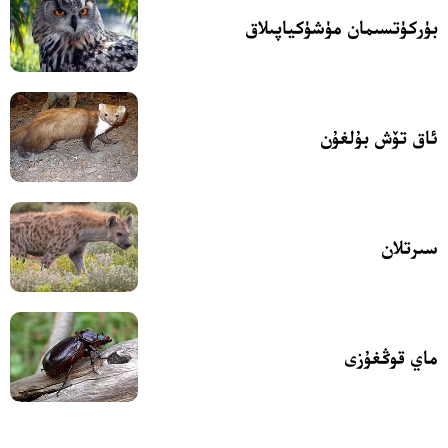
بۈركۈتسىمان مۈشۈكياپىلاق
ئاق تۆش بۇلغۇن
سىرتلان
ماي قوڭغۇزى