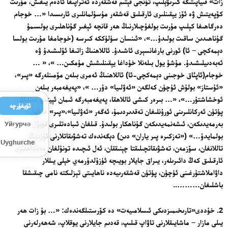
زات» قىياپىتىگە كىرىۋېلىپ، تۇنجى قېتىم قەشقەردە ئەتراپىغا ئادەم يىغىش، مۇرىت
كۆپەيتىش ۋە ئۆز يېقىنلىرى ئارقىلىق قەشقەر مۇسۇلمانلىرى ئارىسىدا «… خوجام
دەرگاھىغا كېلىپ مۇرىت بولغۇچىلارنىڭ ھەر قانچە ئېغىر گۇناھلىرى بولسىمۇ
گۇناھىدىن ساقىت بولىدۇ…»، «ئىنسان سۈلۈككە كىرسە (خوجامغا مۇرىت بولسا
دېمەكچى – ئا) ئورنى بارغانسېرى ئاشىدۇ. ئاللاھنىڭ زاتىغا ئۇلىشىدۇ ۋە
ئەبەدىيلىشىدۇ. مۇشۇ يول بىلەنلا خۇداغا يېقىنلىشىش مۇمكىن… »، « …
خوجام(ئاپئاق خوجىنى دېمەكچى-ئا) ئاللاھنىڭ ئەمرى بىلەن مۆمىنلەرگە «پىر»،
«ئۇستاز» بولۇش ئۈچۈن كەلگەن «ئەۋلىيا» دۇر… »، «پەيغەمبەر بىلەن
ئوخشاشتۇر…»، «… بىرەر كىشى ئاللاھقا، پەيغەمبەرگە ئىمان ئېيتىپ دىننىڭ
ئۇيغۇرچە
پۈتۈن ئەركانلىرىنى ئورۇنلىغان تەقدىردىمۇ، ئەگەر «ئەۋلىيا»،«پىر» غا قول
بەرمەيدىكەن، ئىشەنمەيدىكەن گۇناھكار بولىدۇ. قىلغان ئىبادەتلىرى قوبۇل
Уйғурчә
بولمايدۇ…» («تەزكىرە پىر ياران» دىن) دېگەندەك تەشۋىقاتلارنى ئۆزىنىڭ
Uyghurche
تاللانغان، سۆزمەن، تەشۋىقاتچىلىقتا چېنىققان، ئەل ئىچىدە تونۇلغان مەدداھلىرى
ئارقىلىق كەڭ دائىرىلەر، يىراق جايلار بويىچە ئۈزۈلدۈرمەي خېلى يىللار
داۋاملاشتۇرغىنى ئۈچۈن، پۈتۈن قەشقەرىيەدە ناھايىتى تېزلىكتە نامى چىقىشقا
باشلىغان………..
2. خۇددى«تارىخىمىزدىكى ئىسلامىيەت» دە كۆرستىلگەندەك: «… بۇ زات ھەر
يىلى مازار – ماشايىقلارنى تاۋاپ قىلىپ، قەدىم جايلارنى يوقلاپ، شەھەرلەرنى