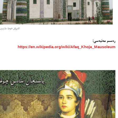
ئاپپاق خوجا مازىرى
رەسىم مەنبەسى:
https://en.wikipedia.org/wiki/Afaq_Khoja_Mausoleum