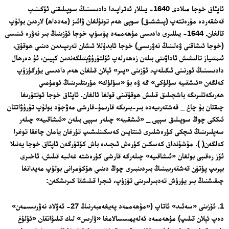
ئاپئاق خوجا مىلادى 1640- يىللار ئەتراپىدا دادىسىنىڭ سوپىلىقنى ئۆگىنىپ
قەشقەردە مۇرەتتەپ (پىششىق) سوپى ھەم تونۇلغان ۋائىز (مەدداھ) لاردىن بولۇپ
قالغان. 1644- يىللىرى دادىسى مۇھەممەد يۈسۈپ خوجا ئۆزىنىڭ بىر نەۋرە ئىنىسى
(خوجا ئىشاقنى ۋەلىنىڭ نەۋرىسى) خوجا ئابدۇللا ئىشان تەرىپىدىن دىنىي ھوقۇق،
ئىمتىياز تالىشىش ئاداۋىتى بىلەن زەھەرلەپ ئۆلتۈرۈۋېتىلگەندىن كېيىن، ئۇ دەرھال
دادىسىنىڭ ئورنىنى ئىگىلەپ، ئۆزىنى «پىر» ئېلان قىلغان ھەم دادىسى يۈرگۈزۈپ
كەلگەن «ئىشقىيە سۈلۈكى» گە ۋە بۇ «سۈلۈك» مۇرىتلىرىنىڭ ئومۇمىي
ھەرىكەتلىرىگە باشچىلىق قىلىش ھوقۇقىنى قولغا ئالغان. ئاپئاق خوجا ئوتتۇرىغا
چىققان بۇ چاغ _ قەشقەرىيەدە بىر-بىرىگە قارىمۇ-قارشى مەۋجۇد بولۇپ تۇرۇۋاتقان
ئىككى چوڭ سوپىلىق سېپى _ «ئىشقىيە» چىلەر سېپى بىلەن «ئىشاقىيە» چىلەر
سەپلىرىنىڭ ئىچكى كۈرەشلىرى ئىنتايىن كەسكىنلىشىپ تۇرغان يامان چاغقا توغرا
كەلگەن( ). مۇشۇنداق كەسكىن كۈرەش ئىچىدە باش كۆتۈرگەن ئاپئاق خوجا يەنىلا
ئۆز رەقىبى بولغان «ئىشاقىيە» چىلەرگە قارشى كۈرەشتە غەلىبە قىلىش، ئاخىرى
بېرىپ پۈتۈن قەشقەرىيىنىڭ بىردىنبىرى چوڭ دىنىي ھۆكۈمرانى بولۇپ مەيدانغا
چىقىشنىڭ بىر يۈرۈش تەدبىرلىرىنى تۈزۈپ، ئىجرا قىلىشقا كىرىشكەن:
1. ئۆزىنى «سەئىد» ئاتاپ («مۇھەممەد پەيغەمبەرنىڭ 27- ئەۋلاد نەۋرىسىمەن»
دەپ ئېلان قىلىپ) مۇھەممەد ئەلەيھىسسالامغا «ۋارىس» لىك قىلىۋاتقان «ئۇلۇغ