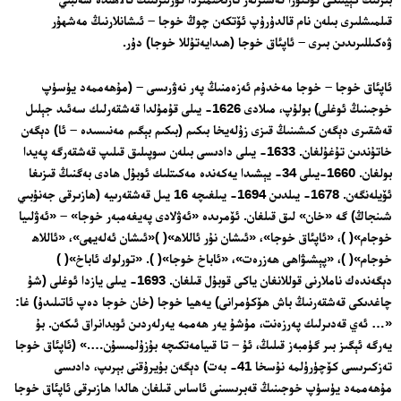
قىلمىشلىرى بىلەن نام قالدۇرۇپ ئۆتكەن چوڭ خوجا – ئىشانلارنىڭ مەشھۇر
ۋەكىللىرىدىن بىرى – ئاپئاق خوجا (ھىدايەتۇللا خوجا) دۇر.
ئاپئاق خوجا – خوجا مەخدۇم ئەزەمنىڭ پەر نەۋرىسى – (مۇھەممەد يۈسۈپ
خوجىنىڭ ئوغلى) بولۇپ، مىلادى 1626- يىلى قۇمۇلدا قەشقەرلىك سەئىد جېلىل
قەشقىرى دېگەن كىشىنىڭ قىزى زۇلەيخا بىكىم (بىكىم بېگىم مەنىسىدە – ئا) دېگەن
خاتۇندىن تۇغۇلغان. 1633- يىلى دادىسى بىلەن سوپىلىق قىلىپ قەشقەرگە پەيدا
بولغان. 1660-يىلى 34- يېشىدا يەكەندە مەكىتلىك ئوبۇل ھادى بەگنىڭ قىزىغا
ئۆيلەنگەن. 1678- يىلدىن 1694- يىلغىچە 16 يىل قەشقەرىيە (ھازىرقى جەنۇبىي
شىنجاڭ) گە «خان» لىق قىلغان. ئۆمرىدە «ئەۋلادى پەيغەمبەر خوجا» – «ئەۋلىيا
خوجام»( )، «ئاپئاق خوجا»، «ئىشان نۇر ئاللاھ»( )«ئىشان ئەلەيھى»، «ئاللاھ
خوجام»( )، «پېشىۋاھى ھەزرەت»، «ئاباخ خوجا»( ). «تورلوك ئاباخ»( )
دېگەندەك ناملارنى قوللانغان ياكى قوبۇل قىلغان. 1693- يىلى يازدا ئوغلى (شۇ
چاغدىكى قەشقەرنىڭ باش ھۆكۈمرانى) يەھيا خوجا (خان خوجا دەپ ئاتىلىدۇ) غا:
«… ئەي قەدىرلىك پەرزەنت، مۇشۇ يەر ھەممە يەرلەردىن ئوبدانراق ئىكەن. بۇ
يەرگە ئېگىز بىر گۈمبەز قىلىڭ، ئۇ – تا قىيامەتكىچە بۇزۇلمىسۇن….» (ئاپئاق خوجا
تەزكىرىسى كۆچۈرۈلمە نۇسخا 41- بەت) دېگەن بۇيرۇقنى بېرىپ، دادىسى
مۇھەممەد يۈسۈپ خوجىنىڭ قەبرىسىنى ئاساس قىلغان ھالدا ھازىرقى ئاپئاق خوجا