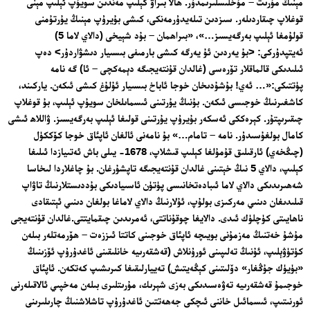
مېنىڭ مۇرىت – مۇخلىسلىرىمدۇر. ھالا بىراۋ كېلىپ مەندىن سويۇپ ئېلىپ مېنى
قوغلاپ چىقاردىلەر. سىزدىن تىلەيدۇرمەنكى، كىشى بۇيرۇپ مېنىڭ يۇرتۇمنى
قولۇمغا ئېلىپ بەرگەيسىز…»، «بىراھمان – بۇد شېيخى (دالاي لاما 5)
ئەيتپدۇركى: <بۇ يەردىن ئۇ يەرگە كىشى بارمىفى بىسىيار دىشۋاردۇر> دەپ
ئىلىدىكى قالماقلار تۆرەسى (غالدان قۇنتەيجىگە دېمەكچى – ئا) گە نامە
پۈتتىكى:«… ئەي! بۇشۇدىخان خوجا ئاباخ بىسىيار ئۇلۇغ كىشى ئىكەن. ياركىند،
كاشغىرنىڭ خوجىسى ئىكەن. بۇنىڭ يۇرتىنى ئىسماىلخان سويۇپ ئېلىپ، بۇ قوغلاپ
چىقىرىپتۇر. كېرەككى ئەسكەر بۇيرۇپ يۇرتىنى قولىغا ئېلىپ بەرگەيسىز. ۋاللاھ ئىشى
كامال بولغۇسىدۇر. نامە – تامام…» بۇ نامەنى ئالغان ئاپئاق خوجا كۆككۈل
(چىڭخەي) ئارقىلىق قۇمۇلغا كېلىپ قىشلاپ، 1678- يىلى باش ئەتىيازدا ئىلىغا
كېلىپ، دالاي 5 نىڭ خېتىنى غالدان قۇنتەيجىگە تاپشۇرغان. بۇ چاغلاردا لىخاسا
شەھىرىدىكى دالاي لاما ئىبادەتخانىسى پۈتۈن ئاسىيادىكى بۇددىستلارنىڭ تاۋاپ
قىلىدىغان دىنىي مەركىزى بولۇپ، ئۇلارنىڭ دالاي لاماغا بولغان دىنىي ئېتىقادى
ناھايىتى كۈچلۈك ئىدى. دالايغا چوقۇناتتى، ئەمرىدىن چىقمايتتى.غالدان قۇنتەيجى
مۇشۇ خەتنىڭ مەزمۇنى بويىچە ئاپئاق خوجىنى كاتتا ئىززەت – ھۆرمەتلەر بىلەن
كۈتۈۋېلىپ، ئۇنىڭ تەلىپىنى ئورۇنلاش (قەشقەرىيە خانلىقىنى ئاغدۇرۇپ ئۆزىنىڭ
«بۈيۈك جۇڭغار» دۆلىتىنى كېڭەيتىش) تەييارلىقىغا كىرىشىپ كەتكەن. ئاپئاق
خوجىمۇ قەشقەرىيە تەۋەسىدىكى بەزى شېرىك، مۇرىتلىرى بىلەن مەخپىي ئالاقىلەرنى
ئورنىتىپ، ئىسمائىل خاننى ئىچكى جەھەتتىن ئاغدۇرۇپ تاشلاشنىڭ چارىلىرىنى