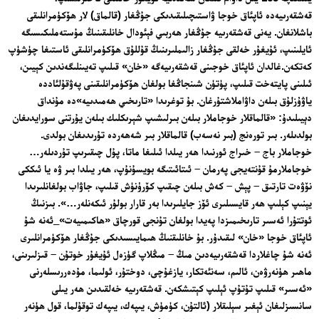
قەشقەرىيەدە ئاپئاق خوجا ۋاستىچىلىقىدىكى جۇڭغار (قالماق) لار ھۆكۈمرانلىقى
باشلانغان. يەنى قەشقەرىيە جۇڭغار ھەربىي فېئودال خانلىقىنىڭ مۇستەملىكىسىگە
ئايلىنىپ، ئۇيغۇر خەلقى جۇڭغار زالىملىرىنىڭ قۇللۇق ھۆكۈمرانلىقى ئاستىغا چۈشۈپ
تور بېكىتىمىز
كەتكەن.غالدان ئاپئاق خوجىنى قەشقەرىيەگە «خان» قىلىپ تەيىنلىگەندىن كېيىن،
ئىلىنى پايتەخت قىلىپ، پۈتۈن شىنجاڭغا بولغان ھۆكۈمرانلىقىنى پەۋقۇلئاددە
ئاناسەھىپە
ياۋۇزلۇق بىلەن داۋاملاشتۇرغان. بۇ توغرىدا «تارىخىي ھەمىدىيە»دە مۇنداق
دېيىلىدۇ: «قالماقلار خوجاملار بىلەن بىرلىشىپ شېرىكلىك بىلەن يۇرتنى سورايدىغان
بىز كىم؟
بولدىلەر. بىر تورەنج (بىر نەسەب) قالماقلار بىر شەھەردە تۇرىدىغان بولدى.
بىزنى قوللاڭ
خوجاملار باج – خىراج ئورنىدا ھەر يىلدا ئىلىغا ماتا، پۇل چىقىرىپ تۇردىلەر…
ئالاقىلىشىش
خوجاملارمۇ قۇنتەيجى پەرمان – ئىتائىتىگە بويسۇنۇپ، ھەر يىلدا بىر ۋە يا ئىككى
نۆۋەت تارتىق – پېش – كەش بىلەن چىقىپ كۆرۈنۈش قىلىپ، جاۋاب بولغانلىرىدا
مۇنبەر
يېنىپ كېلىپ ھەر قايسىلىرى ئۆز جايلىرىدا بەر قارار بولۇر ئىكەنلەر…». بىزنىڭ
سەھىپىلىرىمىز
ئوتتۇرا ئەسىر تارىخىمىزدا پەيدا بولغان تۇنجى قورچاق «ھاكىمىيەت»_ئەنە شۇ
ئاپئاق خوجا «خان» لىقىدۇر. بۇ خانلىقنىڭ ھىمايىسىدىكى جۇڭغار ھۆكۈمرانلىرى
ئەنە شۇ چاغلاردا قەشقەرىيەدىن مىڭ – مىڭلاپ گۈزەل ئۇيغۇر خوتۇن – قىزلىرىنى،
ماھىر ھۈنەرۋەن، ئالىم، سەنئەتكار، يازغۇچى، دوختۇر، ئولىما، مۇدەررىسلەرنى
«ئەسىر» قىلىپ تۇتۇپ ئېلىپ كېتىشكەن. قەشقەرىيە خەلقىدىن ھەر يىلى
سانسىزلىغان ئېغىر سېلىقلار (ئالتۇن، كۈمۈش، يىپەك، يىپەك توقۇلما، قول ھۈنەر