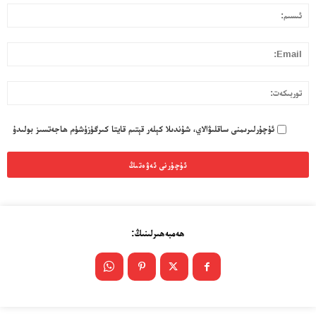
ئى
بول
ئۇ
l:
تو
ئۇچۇرلىرىمنى ساقلىۋالاي، شۇندىلا كېلەر قېتىم قايتا كىرگۈزۈشۈم ھاجەتسىز بولىدۇ
ھەمبەھىرلىنىڭ: