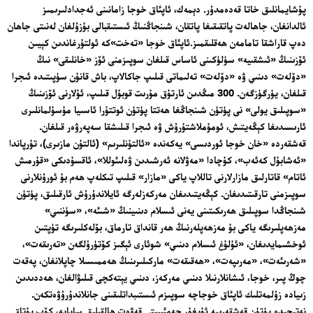
پۇشايمانلىق خاتا قەدەمدۇر. دېمەك، ئاپئاق خوجا زامانىنى ئەجدادلىرىمىز
ئالدانغان، جاھالەت پاتقىقىغا پاتقان، شىنجاڭنىڭ ئىستىقبالى بۇزۇلغان لەنىتى جاھان
دەپ قاراشقا تامامەن ھەقلىقمىز.ئاپئاق خوجا «تەخت»كە ئولتۇرغاندىن كېيىن
ئۆزىنىڭ «ئىشقىيە» سۈلۈكىنى ئاساس قىلغان سوپىزمنى ئۆز «خانلىقى» نىڭ
«دۆلەت» دىنىي ۋە «دۆلەت» تەلىماتى قىلىپ جاكالاپ، باش قانۇن سۈپىتىدە ئىجرا
قىلغان، يۈرگۈزگەن. 300 مىڭدىن ئارتۇق مۇرىت قوبۇل قىلىپ، ئۇلارنى ئۆزىنىڭ
«سوپىلىق يولى» نى پۈتۈن شىنجاڭغا ھەتتا پۈتۈن ئوتتۇرا ئاسىيا مۇسۇلمانلىرى
ئارىسىدىغا كېڭەيتىش، ئومۇملاشتۇرۇش ۋە ئىجرا قىلىشقا سەپەرۋەر قىلغان.
قەشقەردە «خان خوجا ئوردىسى» يەكەندە «ئالتۇنلىرىم» (ئالتۇن مازىرى)، تۇرپاندا
«ئەشابۇل كەئەب»، كۇچادا «مەۋلانە ئەرشىدىن ۋەلىئوللا»، ئاقسۇدىكى «قۇرمىش
ئاتام» قاتارلىق مازارلارنى تاللاپ ياكى «مازار» قىلىپ تىكلەپ ھەم بۇ ئورۇنلارنى
سوپىزمنى تارقىتىدىغان. كېڭەيتىدىغان مەركەزلەرگە ئايلاندۇرۇش ئارقىلىق، پۈتۈن
شىنجاڭدا سوپىلىق ھەرىكىتىنى يەنى ئىسلام دىنىينىڭ «شىئە»، «سۈننىي»
مەزھەپلىرىگە ياكى بۇ مەزھەپلەرنىڭ ھەر قانداق تارماق، بۆلەكلىرىگە تۈپتىن
ئوخشىمايدىغان، «ئۇلۇغ ئىسلام دىنىي» شوئارى ئېگىز كۆتۈرۈلگەن «تەرىقەت»،
«شەرىئەت»، «مەرىپەت»، «ھەقىقەت» ماركىلىرىنىڭ ھەممىسىلا چاپلانغان، پەقەت
چوڭ پىر، خوجا، ئىشانلارنىلا دىنىي مەركەز، دىنىي يېتەكچى قىلىۋالغان، ھەددىدىن
زىيادە زۇلمەتلىك ئاپئاق خوجاچە سوپىزم ئىستىبداتلىقىنى جانلاندۇرۇۋەتكەن.
نەتىجىدە پۈتۈن قەشقەرىيە ئۇيغۇر جەمئىيىتى قەۋەت ھالقىلىق ساپايە، كۆپ پۇتاق