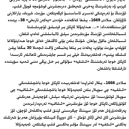
كېزىپ ۋە بەزىلىرىنىڭ پەخرىي شەيخلىق دەرىجىلىرىنى قوشۇمچە قوبۇل قىلىپ،
ئۆزىنىڭ بۇ تەرەپتىكى تەسىرى ئاساسىنىمۇ كېڭەيتكەن. مۇرىت، شېرىك، يارانلارنى
ئاۋۇتقان. مىلادى 1669- يىلىغا كەلگەندە خۇددى «يەكەن تارىخى» 38- بېتىدە
كۆرسىتىلگەندەك: «… ھىدايتۇللا ئاپئاق بىر قېتىملىق ئۇچرىشىشىتا
ئىسمائىلخاندىن ئۆزىنىڭ مۇرىتلىرىدىن سېلىق ئالماسلىقىنى تەلەپ قىلغان.
ئىسمائىلخان ماقۇل بولغان. شۇنىڭ بىلەن بۇنى ئاڭلىغان خەلق خوجا ھىدايتۇللاغا
كۆپلەپ مۇرىت بولۇپ، پەقەت بىر يىلغا يەتمىگەن ۋاقىت ئىچدىلا 30 مىڭغا يېقىن
كىشىگە يېتىپ»، قەشقەرىيەنىڭ خېلى بىر قىسىم جايلىرىدىكى ئاھالىلەر ئارىسىدا
ئاپئاق خوجا تەرىقىتىنىڭ «ئىشىقيە» سۈلۈكى بىر خىل يېڭى دىنىي ئىدىيە سۈپىتىدە
تارقىلىشقا باشلىغان.
مىلادى 1666- يىللار ئەتراپىدا قەشقەرىيىدە ئاپئاق خوجا باشچىلىقىدىكى
«ئىشقىيە» چى سوپىلار بىلەن ئەبەيدۇللا خوجا باشچىلىقىدىكى «ئىشاقىيە» چى
سوپىلار ئوتتۇرىسىدا ئۆز سەپلىرىنى تەرتىپكە سېلىش، كۈچەيتىش ھەرىكىتى
كۆتۈرۈلگەن.ئاپئاق خوجا ئۆز مۇرىتلىرىنى «ئىشاقىيە» تەرەپدارلىرىدىن
پەرقلەندۈرۈش ھەم ئۆز سېپىنىڭ چېگرىسىنى ئېنىق قىلىپ بەلگىلەش ئۈچۈن، ئۆز
مۇرىتلىرىنى ئاق تەقى (ئاق تۇماق – ئاق دوپپا) كىيىشكە بۇيرۇغان ھەم بۇ شەرتلىك
بەلگىنى «ئىشقىيە» لەر سېپىنىڭ مۇقىم بەلگىسى قىلىپ بېكىتكەن. ئەبەيدۇللا