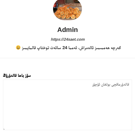
Admin
https://24saet.com
گەرچە ھەممىمىز ئالدىراش، ئەمما 24 سائەت توختاپ قالمايمىز
سۆز باھا قالدۇرۇڭ
قا