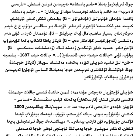
چوڭ ئەربابلارمۇ يەنىلا «خانىم پادىشاھ» تەرىپىدىن قىرغىن قىلىنغان. «تارىخىي
نادىرىيە» دە خانىم پادىشاھ توغرىسىدا مۇنداق يېزىلغان: «… خېنىم پادىشاھ
ۋاقتىدا شۇنداق خۇنرىزلىق (خۇنخورلۇق – ئا) يولىدىكى ئىككى كىشى ئۇرۇشۇپ
كىرسە، ھەر ئىككىسىنىلا ئۆلتۈرەر ئەردىلەر. ئۆزىنىڭ بىر سىڭلىسى بولۇپ خ خ خېنىم
دەرئەردىلەر. بىسيار ساھىبجامال (بەك چىرايلىق – ئا)، تۇغمىغان ئەردى. ئۇنى ھەم
رەشىكتىن (كەچۈرگۈسىز گۇناھكار دەپ – ئا) قايناق ياغقا تاشلاپ ياغدا كۆيدۈرۈپ
ئۆلتۈردىلەر. ھەممە خەلق ئۇنىڭدىن ۋەھشە تىناك (ۋەھشىلىكتە سەسكىنىپ – ئا)
بولۇپ، ئۇنى «جاللات خېنىم» دەپ ئاتىدىلەر( )…» جاللات خېنىم 1697- يىلىغىچە
«خان» لىق قىلىپ، شۇ يىلى كۈزدە يەكەندە مەكىتلىك سوپىلار (ئاپئاق خوجىنىڭ
چوڭ خوتۇنىنىڭ تۇغقانلىرى تەرىپىدىن خوجا يەھيانىڭ قىساسى ئۈچۈن) تەرىپىدىن
يوشۇرۇن پىچاقلاپ ئۆلتۈرۈلگەن.
شۇ يىلى ئۈچتۇرپان تەرەپتىن مۇھەممەد ئىمىن خاننىڭ ئىنىسى جاللات خېنىمنىڭ
ئاكىسى ئاقباش ئىشان (ئارسلانخان) يەكەنگە كېلىپ سىڭلىسىنىڭ «قىساسى»
ئۈچۈن خۇددى «تارىخىي نادىرىيە» دە: «… سوپىلارنىڭ چوڭلىرىدىن 1000
كىشىنى تۇتقۇزۇپ، بىرىنى بىرىگە كۆرسىتىپ تۇرۇپ، قويدەك بوغۇزلاپ قېنىدا
تۈگمەن چۆرۈتۈپ، ئۇن تارتىپ يېدىلەر…» دېيىلگىنىدەك چوڭ قىرغىنچىلىق پەيدا
قىلغان. قەشقەر سوپىلىرى خوجا يەھيانىڭ ئۈچىنچى ئوغلى خوجا ئەھمەدنى
قەشقەرگە «خان» قىلىپ، جاللات خېنىم تەرىپىدىن قەشقەرگە قويۇلغان ھاكىم موللا