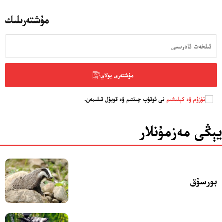
مۇشتەرىلىك
مۇشتەرى بولاي
تۈزۈم ۋە كېلىشىم
نى ئوقۇپ چىقتىم ۋە قوبۇل قىلىمەن.
يېڭى مەزمۇنلار
بورسۇق