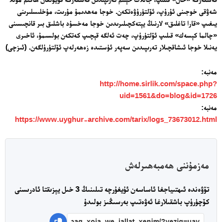
شەۋقى خوجىنى ئۇرۇپ، ئۆلتۈرۈۋەتكەن. خوجا مەھدىمۇ مۇرىت، مۇخلىسلىرىنى
يىغىپ «قارا تاغلىق» لارنىڭ يېتەكچىلىرىدىن خوجا مەخسۇد باشلىق بىر قانچىسىنى
«چالما كېسەك» قىلىپ ئۆلتۈرۈپ، چەت ئەلگە قېچىپ كەتكەن بولسىمۇ، ئاخىرى
يەنىلا خوجا ئىشاقچىلار تەرىپىدىن سەپەر ئۈستىدە زەھەرلەپ ئۆلتۈرۈلگەن. (ئىزچى)
مەنبە:
http://home.sirlik.com/space.php?
uid=1561&do=blog&id=1726
مەنبە:
https://www.uyghur-archive.com/tarix/logs_73673012.html
مەزمۇننى ھەمبەھىرلەش
تۆۋەندە ئىھتىياجغا ئاساسەن ئۇيغۇرچە تىلىنىڭ 3 خىل يېزىقتا ئادرىسنى
كۆچۈرۈپ باشقىلارغا ئەۋەتىپ بەرسىڭىز بولىدۇ