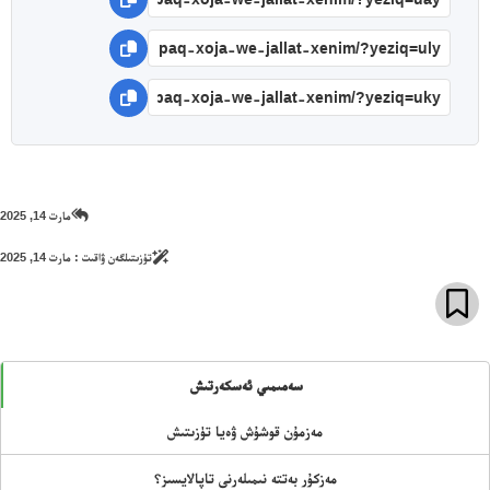
مارت 14, 2025
تۈزىتىلگەن ۋاقىت :
مارت 14, 2025
سەمىمىي ئەسكەرتىش
مەزمۇن قوشۇش ۋەيا تۈزىتىش
مەزكۇر بەتتە نىمىلەرنى تاپالايسىز؟