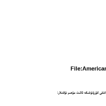
شقى كۆرۈنۈشىگە ئائىت مۇھىم نۇقتىلار: