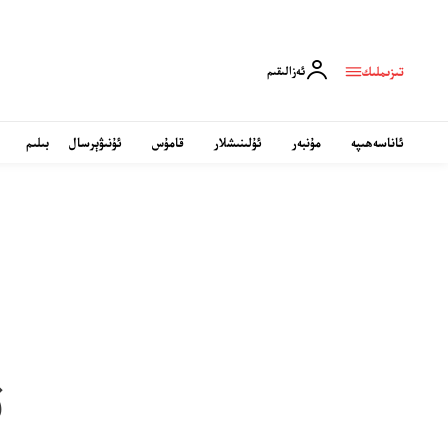
تىزىملىك
ئەزالىقىم
ئاناسەھىپە
مۇنبەر
ئۇلىنىشلار
قامۇس
ئۇنىۋېرسال
بىلىم
ق