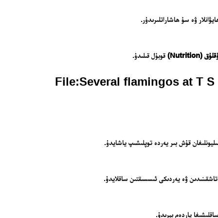
ۋانلار ۋە سۇ ھاشاراتلىرىدۇر.
ق (Nutrition)
قوبۇل قىلىدۇ.
مىليونلىغان قۇش بىر يەردە توپلىشىپ ياشايدۇ.
 تاشقىنىدىن ۋە يەردىكى ئىسسىقتىن ساقلايدۇ.
ساقلىشىغا ياردەم بېرىدۇ.