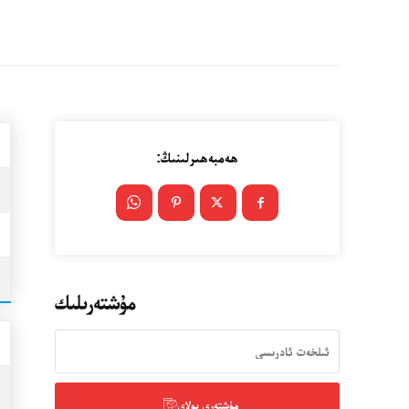
ھەمبەھىرلىنىڭ:
مۇشتەرىلىك
مۇشتەرى بولاي