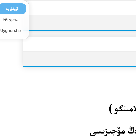
ئۇيغۇرچە
Уйғурчә
Uyghurche
امىنگو )
رەڭ مۆجىزىسى