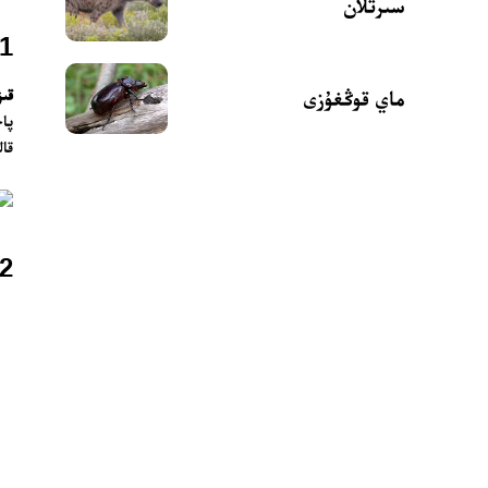
سىرتلان
1. «قىزىل قانات (فىلامىنگو)» نىڭ ئومۇمىي تونۇشتۇرۇلۇ
قىز
ماي قوڭغۇزى
پاچ
قال
2. ئاتىلىشى