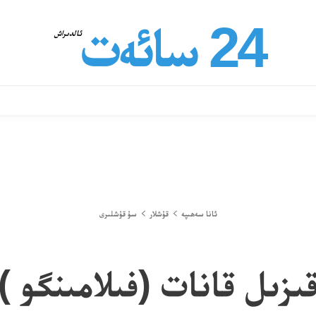
24 سائەت
ئالدىراش
ئانا سەھىپە
قۇشلار
سۇ قۇشلىرى
ىزىل قانات (فىلامىنگو )