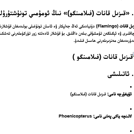
شى
ىل قانات
(Flamingo) دۇنيادىكى ئەڭ جەلپكار ۋە ئاسان تونۇغىلى بولىدىغان قۇش
اقلىرى ۋە ئېگىلگەن تۇمشۇقى بىلەن داڭلىق. بۇ قۇشلار ئادەتتە زور تۈركۈملەرنى تەشكىل
دۇرىدىغان مەنزىرىلەرنى ھاسىل قىلىدۇ.
ئۇيغۇرچە نامى:
قىزىل قانات (فىلامىنگو)
لاتىنچە ياكى پەننى نامى:
Phoenicopterus