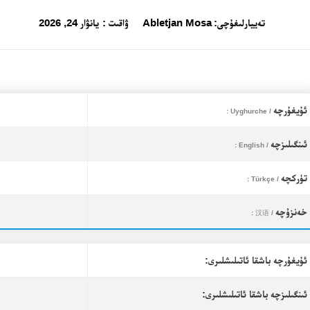
تەييارلىغۇچى:
Abletjan Mosa
ۋاقىت :
يانۋار 24, 2026
ئۇيغۇرچە
/ Uyghurche :
ئىنگىلىزچە
/ English :
تۈركچە
/ Türkçe :
خەنزۇچە
/ 汉语 :
ئۇيغۇرچە باشقا ئاتىلىشلىرى:
ئىنگىلىزچە باشقا ئاتىلىشلىرى: