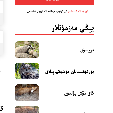
تۈزۈم ۋە كېلىشىم
نى ئوقۇپ چىقتىم ۋە قوبۇل قىلىمەن.
يېڭى مەزمۇنلار
بورسۇق
بۈركۈتسىمان مۈشۈكياپىلاق
ت
ئاق تۆش بۇلغۇن
قى