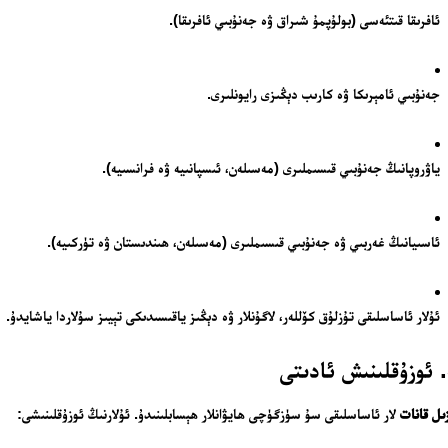
ئافرىقا قىتئەسى (بولۇپمۇ شىراق ۋە جەنۇبىي ئافرىقا).
جەنۇبىي ئامېرىكا ۋە كارىب دېڭىزى رايونلىرى.
ياۋروپانىڭ جەنۇبىي قىسىملىرى (مەسىلەن، ئىسپانىيە ۋە فرانسىيە).
ئاسىيانىڭ غەربىي ۋە جەنۇبىي قىسىملىرى (مەسىلەن، ھىندىستان ۋە تۈركىيە).
ئۇلار ئاساسلىقى تۇزلۇق كۆللەر، لاگۇنلار ۋە دېڭىز ياقىسىدىكى تېيىز سۇلاردا ياشايدۇ.
ىل قانات
لار ئاساسلىقى سۇ سۈزگۈچى ھايۋانلار ھېسابلىنىدۇ. ئۇلارنىڭ ئوزۇقلىنىشى: