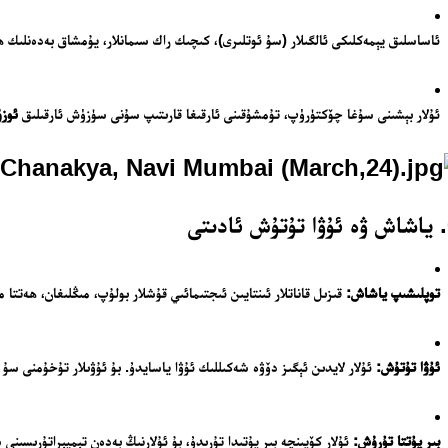
ئاساسلىق يېمەكلىكى ئالگىلار (سۇ ئوتلىرى)، كىچىك راك سىمانلار، يۇمشاق بەدەنلىك ھاي
ئۇلار بېشىنى سۇغا چۆكتۈرۈپ، تۇمشۇقىنى ئارقىغا قارىتىپ سۇنى سۈزۈش ئارقىلىق
ئوزۇقلۇ
ى
توپلىشىپ ياشاش:
قىزىل قاناتلار ئىنتايىن ئىجتىمائىي قۇشلار بولۇپ، مىڭلىغان، ھەتتا 
ئۇۋا تۇتۇش:
ئۇلار لايدىن ئېگىز دۆۋە شەكىللىك ئۇۋا ياسايدۇ. بۇ ئۇۋىلار تۇخۇمنى سۇ
بىر پۇتتا تۇرۇش:
ئۇلار كۆپىنچە بىر پۇتىدا تۇرىدۇ، بۇ ئۇلارنىڭ بەدەن تېمپېراتۇرىسىنى 