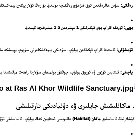
بىزنى قوللاڭ
رەڭگى:
سۇس ھالرەڭدىن توق قىزغۇچ رەڭگىچە بولىدۇ. بۇ رەڭ ئۇلار يېگەن يېمەكلىكلەرد
ئالاقىلىشىش
مۇنبەر
بويى:
تۈرىگە قاراپ بوي ئېگىزلىكى 1 مېتىردىن 1.5 مېتىرغىچە كېلىدۇ.
سەھىپىلىرىمىز
تۇمشۇقى:
ئاستىغا قاراپ ئېگىلگەن بولۇپ، سۇدىكى يېمەكلىكلەرنى سۈزۈپ يېيىشكە ما
پاچىقى:
ئىنتايىن ئۇزۇن ۋە ئورۇق بولۇپ، چوڭقۇر بولمىغان سۇلاردا راھەت مېڭىشىغا يا
شى
قۇشلارنىڭ ئاساسلىق
ماكان (Habitat)
دائىرىسى ئىنتايىن كەڭ بولۇپ، ئاساسلىقى تۆۋەن