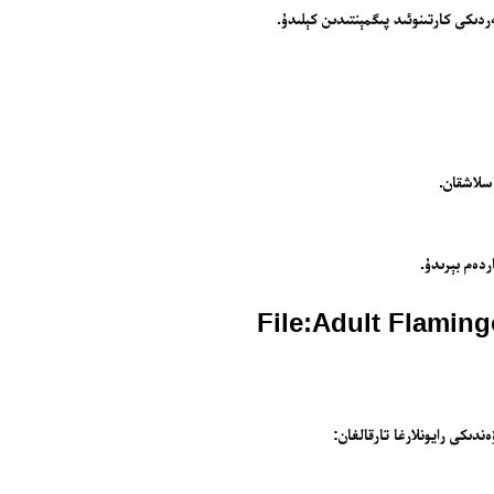
ىكى كارتىنوئىد پىگمېنتىدىن كېلىدۇ.
سلاشقان.
ردەم بېرىدۇ.
دىكى رايونلارغا تارقالغان: