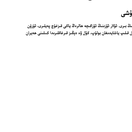
لارنىڭ بىرى. ئۇلار ئۆزىنىڭ ئۆزگىچە ھالرەڭ ياكى قىزغۇچ پەيلىرى، ئۇزۇن
 قىلىپ ياشايدىغان بولۇپ، كۆل ۋە دېڭىز قىرغاقلىرىدا كىشىنى ھەيران