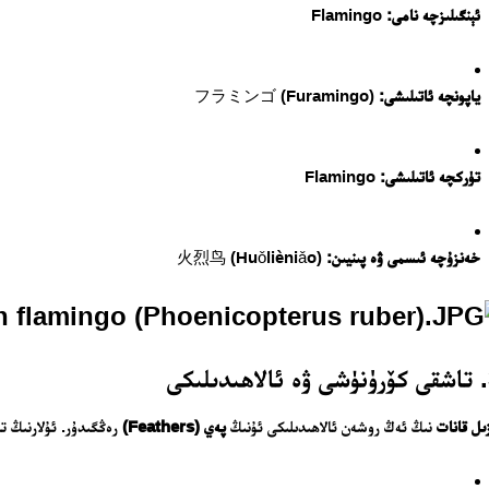
ئېنگىلىزچە نامى:
Flamingo
ياپونچە ئاتىلىشى:
フラミンゴ (Furamingo)
تۈركچە ئاتىلىشى:
Flamingo
خەنزۇچە ئىسمى ۋە پىنيىن:
火烈鸟 (Huǒlièniǎo)
تور بېكىتىمىز
ى
ىل قانات
نىڭ ئەڭ روشەن ئالاھىدىلىكى ئۇنىڭ
پەي (Feathers)
رەڭگىدۇر. ئۇلارنىڭ تا
ئاناسەھىپە
بىز كىم؟