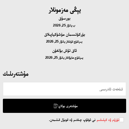
يېڭى مەزمونلار
بورسۇق
ب
يانۋار 25, 2026
بۈركۈتسىمان مۈشۈكياپىلاق
يىرتقۇچ قۇشلار
يانۋار 25, 2026
ئاق تۆش بۇلغۇن
يىرتقۇچ ھايۋانلار
يانۋار 25, 2026
مۇشتەرىلىك
مۇشتەرى بولاي
تۈزۈم ۋە كېلىشىم
نى ئوقۇپ چىقتىم ۋە قوبۇل قىلىمەن.