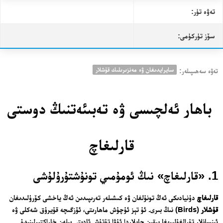
تەۋە تۈر:
سۆز تۈركۈمى:
سايرايدىغان ۋە مەنزىرىلىك قۇشلار
تەۋە سەھىپىلەر:
باھار ئەلچىسى ۋە تەبىئەتنىڭ دوستى
قارلىغاچ
1. «قارلىغاچ» نىڭ ئومۇمىي تونۇشتۇرۇلۇشى
قارلىغاچ
دۇنيادىكى ئەڭ تونۇلغان ۋە كىشىلەر تەرىپىدىن ئەڭ ياخشى كۆرۈلىدىغان
قۇشلار
(Birds) نىڭ بىرى. ئۇ تېز ئۇچۇش ماھارىتى، ئۆزگىچە قۇيرۇق شەكلى ۋە
ئىنسانلار تۇرالغۇلىرىغا يېقىن جايلاردا ئۇۋا تۇتۇش ئادىتى بىلەن خاراكتېرلىنىدۇ.