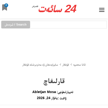
24 سائەت
0
ئالدىراش
Search / ئىزدەش
ئانا سەھىپە
قۇشلار
سايرايدىغان ۋە مەنزىرىلىك قۇشلار
قارلىغاچ
تەييارلىغۇچى:
Abletjan Mosa
يانۋار 24, 2026
ۋاقىت :