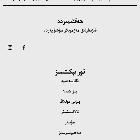
ھەققىمىزدە
قىزىقارلىق مەزمونلار مۇشۇ يەردە
تور بېكىتىمىز
ئاناسەھىپە
بىز كىم؟
بىزنى قوللاڭ
ئالاقىلىشىش
مۇنبەر
سەھىپىلىرىمىز