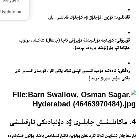
Уйғурчә
Uyghurche
قاناتلىرى:
ئۇزۇن، ئۇچلۇق ۋە كۈچلۈك قاناتلىرى بار.
قۇيرۇقى:
كۆپىنچە تۈرلىرىنىڭ قۇيرۇقى ئاچا (چاتقال) شەكىلدە بولۇپ،
ھاۋادا تېز بۇرۇلۇشقا ياردەم بېرىدۇ.
رەڭگى:
ئادەتتە دۈمبە قىسمى قېنىق كۆك ياكى قارا، قورساق قىسمى ئاق
ياكى سۇس سېرىق بولىدۇ.
4. ماكانلىشىش جايلىرى ۋە دۇنيادىكى تارقىلىشى
قارلىغاچلار ئىنتايىن كەڭ تارقالغان بولۇپ، ئانتاركتىكادىن باشقا پۈتۈن قىتئەلەردە