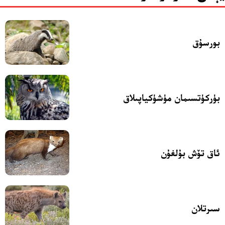
بورسۇق
بۈركۈتسىمان مۈشۈكياپىلاق
ئاق تۆش بۇلغۇن
سىرتلان