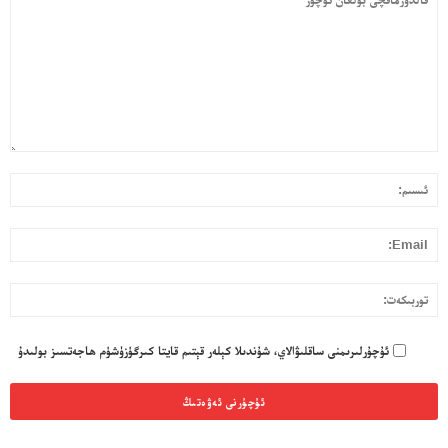
قا
ئى
بول
ئۇ
l:
تو
ئۇچۇرلىرىمنى ساقلىۋالاي، شۇندىلا كېلەر قېتىم قايتا كىرگۈزۈشۈم ھاجەتسىز بولىدۇ