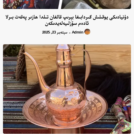
دۇنيادىكى يوقىلىش گىردابىغا بېرىپ قالغان تىلدا ھازىر پەقەت بىرلا
ئادەم سۆزلىيەلەيدىكەن
Admin
سېنتەبىر 23, 2025
-