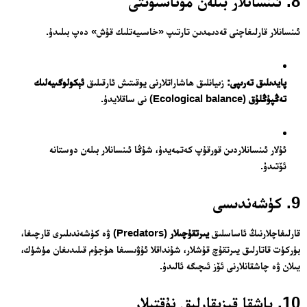
8. ئىنسانلار بىلەن مۇناسىۋىتى
ئىنسانلار قارلىغاچنى قەدىمدىن تارتىپ «خاسىيەتلىك قۇش» دەپ بىلىدۇ.
پايدىلىق تەرىپى:
زىيانلىق ھاشاراتلارنى يوقىتىش ئارقىلىق
ئېكولوگىيەلىك
تەڭپۇڭلۇق
(Ecological balance) نى ساقلايدۇ.
ئۇلار ئىنسانلاردىن قورقۇپ كەتمەيدۇ، شۇڭا ئىنسانلار بىلەن دوستانە
ئۆتىدۇ.
9. كۈشەندىسى
قارلىغاچلارنىڭ ئاساسلىق
يىرتقۇچىلار
(Predators) ۋە كۈشەندىلىرى قارچىغا،
بۈركۈت قاتارلىق يىرتقۇچ قۇشلار، شۇنداقلا ئۇۋىسىغا ھۇجۇم قىلىدىغان مۈشۈك،
يىلان ۋە چاشقانلارنى ئۆز ئىچىگە ئالىدۇ.
10. باشقا قىزىقارلىق نۇقتىلار