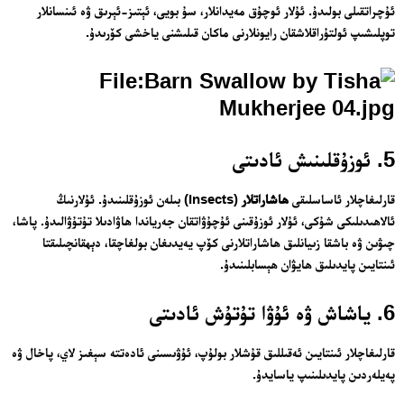
ئۇچراتقىلى بولىدۇ. ئۇلار ئوچۇق مەيدانلار، سۇ بويى، ئېتىز-ئېرىق ۋە ئىنسانلار
توپلىشىپ ئولتۇراقلاشقان رايونلارنى ماكان قىلىشنى ياخشى كۆرىدۇ.
5. ئوزۇقلىنىش ئادىتى
قارلىغاچلار ئاساسلىقى
ھاشاراتلار
(Insects) بىلەن ئوزۇقلىنىدۇ. ئۇلارنىڭ
ئالاھىدىلىكى شۇكى، ئۇلار ئوزۇقىنى ئۇچۇۋاتقان جەرياندا ھاۋادىلا تۇتۇۋالىدۇ. پاشا،
چىۋىن ۋە باشقا زىيانلىق ھاشاراتلارنى كۆپ يەيدىغان بولغاچقا، دېھقانچىلىقتا
ئىنتايىن پايدىلىق ھايۋان ھېسابلىنىدۇ.
6. ياشاش ۋە ئۇۋا تۇتۇش ئادىتى
قارلىغاچلار ئىنتايىن ئەقىللىق قۇشلار بولۇپ، ئۇۋىسىنى ئادەتتە سېغىز لاي، پاخال ۋە
پەيلەردىن پايدىلىنىپ ياسايدۇ.