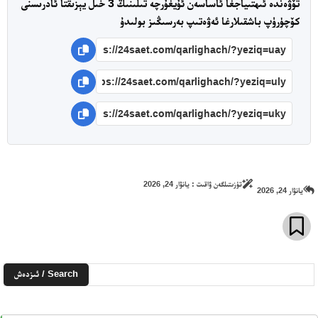
تۆۋەندە ئىھتىياجغا ئاساسەن ئۇيغۇرچە تىلىنىڭ 3 خىل يېزىقتا ئادرىسنى
كۆچۈرۈپ باشقىلارغا ئەۋەتىپ بەرسىڭىز بولىدۇ
24 سائەت ئەزالىق پىلانى
تۈزىتىلگەن ۋاقىت :
يانۋار 24, 2026
يانۋار 24, 2026
Search / ئىزدەش