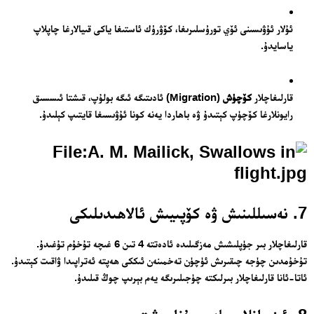
ئۇلار ئۇۋىسىنى ئۆي تورۇسلىرىغا، كۆۋرۈك ئاستىغا ياكى قىيالارغا چاپلاپ
ياسايدۇ.
قارلىغاچلار
كۆچۈش
(Migration) ئادىتىگە ئىگە بولۇپ، قىشتا ئىسسىق
رايونلارغا كۆچۈپ كېتىدۇ ۋە باھاردا يەنە كونا ئۇۋىسىغا قايتىپ كېلىدۇ.
7. نەسىللىنىش ۋە كۆپىيىش ئالاھىدىلىكى
قارلىغاچلار بىر جۈپلىشىش مەزگىلىدە ئادەتتە 4 تىن 6 غىچە تۇخۇم تۇغىدۇ.
تۇخۇمدىن چۈجە چىقىرىش ئۈچۈن تەخمىنەن ئىككى ھەپتە ئەتراپىدا ۋاقىت كېتىدۇ.
ئاتا-ئانا قارلىغاچلار بىرلىكتە چۈجىلىرىگە يەم بېرىپ چوڭ قىلىدۇ.