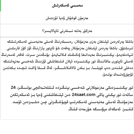
سەمىمىي ئەسكەرتىش
ئەزا بولاي
مەزمۇن قوشۇش ۋەيا تۈزىتىش
مەزكۇر بەتتە نىمىلەرنى تاپالايسىز؟
باشقا يەرلەردىن ئېلىنغان بەزى مەزمۇنلار، رەسىملەرنىڭ ئەسلى مەنبەسىنى ئەسكەرتىشكە
تور بېكىتىمىز
تىرىشتۇق. باشقا يەردىن ئېلىنغان مەزمۇنلار پەقەت شۇ ئاپتور يازارنىڭ ئۆز كۆز قارىشىنى
ئىپادىلەيدۇ، بېكىتىمىزنىڭ مەيدانىغا ۋەكىللىك قىلالمايدۇ. بۇنىڭدىن سىرت، ئەگەر ئەسەرنىڭ
ئەسلى ئاپتورى ماقالىنىڭ تور بېكىتىمىزدە ئېلان قىلىنغانلىقى ئۆزىنىڭ شەخسىي مەنپەئىتىگە
ئاناسەھىپە
دەخلى قىلىندى دەپ ئويلىسا، بىز بىلەن ئالاقىلاشسىڭىز، ئەڭ قىسقا ۋاقىت ئىچىدە بىكەتتىن
بىز كىم؟
ئۆچۈرۋەتسەك بولىدۇ.
بىزنى قوللاڭ
تور بېكىتىمىزدىكى مەزمونلارنى شەخسىي بېتىڭىزدە ئىشلەتمەكچى بولسىڭىز، 24
ئالاقىلىشىش
سائەت تور بېكىتى ياكى 24saet.com دىن ئېلىنغانلىقىنى ۋەيا بىز ئەسكەرتكەن
مۇنبەر
مەزمۇننىڭ ئەسلى مەنبەسىنى ئەسكەرتىپ قويۇشىڭىزنى چىن دىلىمىزدىن ئۈمىد
سەھىپىلىرىمىز
قىلىمىز. ئەمگەك مېۋىسىگە ھۆرمەت قىلىڭ.