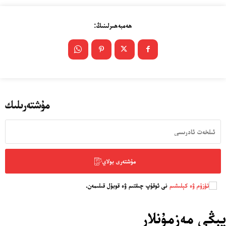
ھەمبەھىرلىنىڭ:
مۇشتەرىلىك
مۇشتەرى بولاي
تۈزۈم ۋە كېلىشىم
نى ئوقۇپ چىقتىم ۋە قوبۇل قىلىمەن.
يېڭى مەزمۇنلار