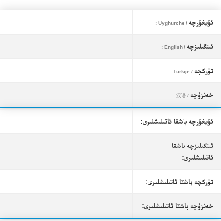
ئۇيغۇرچە
/ Uyghurche :
ئىنگىلىزچە
/ English :
تۈركچە
/ Türkçe :
خەنزۇچە
/ 汉语 :
ئۇيغۇرچە باشقا ئاتىلىشلىرى:
ئىنگىلىزچە باشقا
ئاتىلىشلىرى:
تۈركچە باشقا ئاتىلىشلىرى:
خەنزۇچە باشقا ئاتىلىشلىرى: