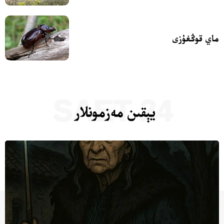
ماي قوڭغۇزى
24 SAET
يېقىن مەزمونلار