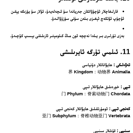
قارلىغاچلار ئۇچۇۋاتقان جەرياندا سۇ ئىچەلەيدۇ، ئۇلار سۇ يۈزىگە يېقىن
ئۇچۇپ ئۆتكەچ ئېغىزى بىلەن سۇنى سۈزۈۋالىدۇ.
بەزى تۈرلىرى بىر يىلدا نەچچە ئون مىڭ كىلومېتىر ئارىلىقنى بېسىپ كۆچىدۇ.
11. ئىلمىي تۈرگە ئايرىلىشى
تەۋەلىكى :
ھايۋاناتلار دۇنياسى
界 Kingdom：动物界 Animalia
تىپى :
خوردىلىق ھايۋانلار تىپى
门 Phylum：脊索动物门 Chordata
كەنجى تىپى :
ئومۇرتقىلىق ھايۋانلار كەنجى تىپى
亚门 Subphylum：脊椎动物亚门 Vertebrata
سىنىپى :
قۇشلار سىنىپى