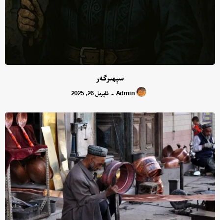
سېھىرگەر
Admin
ئاپرېل 26, 2025
-