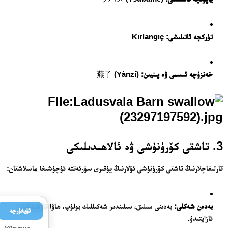
تۈركچە ئاتىلىشى:
Kırlangıç
خەنزۇچە ئىسمى ۋە پىنيىن:
燕子 (Yànzi)
3. تاشقى كۆرۈنۈشى ۋە ئالاھىدىلىكى
قارلىغاچلارنىڭ تاشقى كۆرۈنۈشى ئۇلارنىڭ يۇقىرى سۈرئەتتە ئۇچۇشىغا ماسلاشقان:
بەدەن شەكلى:
بەدىنى سىلىق، سىلىندىر شەكىللىك بولۇپ، ھاۋا قارشىلىقىنى
ئۇيغۇرچە
ئازايتىدۇ.