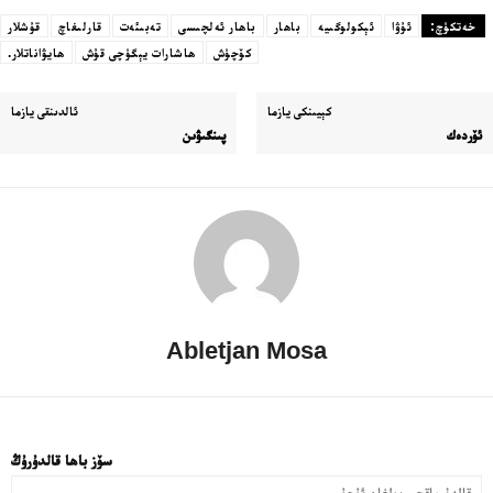
خەتكۈچ:
ئۇۋا
ئېكولوگىيە
باھار
باھار ئەلچىسى
تەبىئەت
قارلىغاچ
قۇشلار
كۆچۈش
ھاشارات يېگۈچى قۇش
ھايۋاناتلار.
كېيىنكى يازما
ئالدىنقى يازما
ئۆردەك
پىنگىۋىن
Abletjan Mosa
سۆز باھا قالدۇرۇڭ