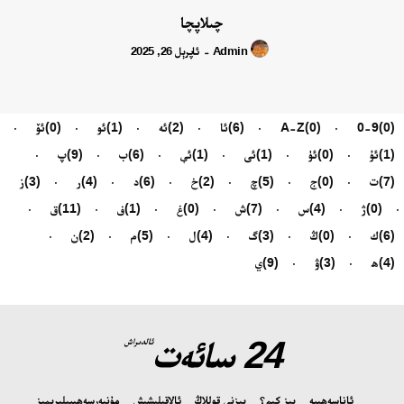
چىلاپچا
Admin
ئاپرېل 26, 2025
-
(0)
0-9
(0)
A-Z
(6)
ئا
(2)
ئە
(1)
ئو
(0)
ئۆ
(1)
ئۇ
(0)
ئۈ
(1)
ئى
(1)
ئې
(6)
ب
(9)
پ
(7)
ت
(0)
ج
(5)
چ
(2)
خ
(6)
د
(4)
ر
(3)
ز
(0)
ژ
(4)
س
(7)
ش
(0)
غ
(1)
ف
(11)
ق
(6)
ك
(0)
ڭ
(3)
گ
(4)
ل
(5)
م
(2)
ن
(4)
ھ
(3)
ۋ
(9)
ي
24 سائەت
ئالدىراش
ئاناسەھىپە
بىز كىم؟
بىزنى قوللاڭ
ئالاقىلىشىش
مۇنبەر
سەھىپىلىرىمىز