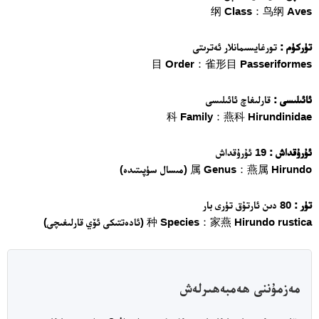
纲 Class：鸟纲 Aves
تۈركۈم :
تورغايسىمانلار ئەترىتى
目 Order：雀形目 Passeriformes
ئائىلىسى :
قارلىغاچ ئائىلىسى
科 Family：燕科 Hirundinidae
ئۇرۇقداش :
19 ئۇرۇقداش
属 Genus：燕属 Hirundo (مىسال سۈپىتىدە)
تۈر :
80 دىن ئارتۇق تۈرى بار
种 Species：家燕 Hirundo rustica (ئادەتتىكى ئۆي قارلىغىچى)
مەزمۇننى ھەمبەھىرلەش