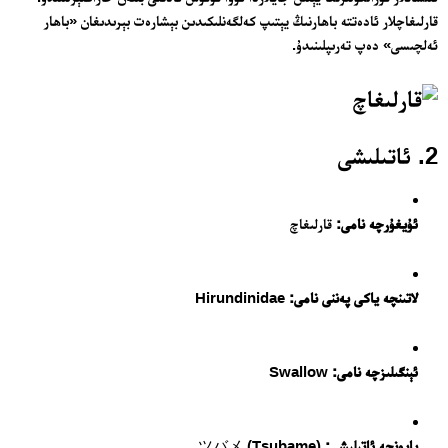
قارلىغاچلار ئادەتتە باھارنىڭ يېتىپ كەلگەنلىكىدىن بېشارەت بېرىدىغان «باھار
ئەلچىسى» دەپ تەرىپلىنىدۇ.
2. ئاتىلىشى
ئۇيغۇرچە نامى:
قارلىغاچ
لاتىنچە ياكى پەننى نامى:
Hirundinidae
ئېنگىلىزچە نامى:
Swallow
ياپونچە ئاتىلىشى:
ツバメ (Tsubame)