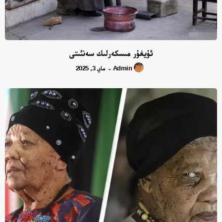
ئۇيغۇر مىسكەرلىك سەنئىتى
Admin
ماي 3, 2025
-