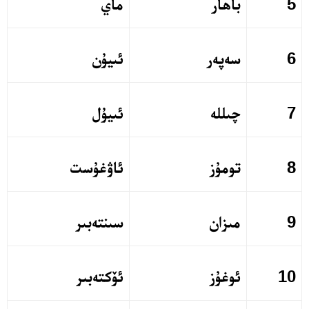
5
باھار
ماي
6
سەپەر
ئىيۇن
7
چىللە
ئىيۇل
8
تومۇز
ئاۋغۇست
9
مىزان
سىنتەبىر
10
ئوغۇز
ئۆكتەبىر