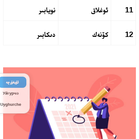
11
ئوغلاق
نويابىر
12
كۆنەك
دىكابىر
ئۇيغۇرچە
Уйғурчә
Uyghurche