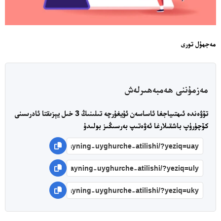
مەجھۇل تورى
مەزمۇننى ھەمبەھىرلەش
تۆۋەندە ئىھتىياجغا ئاساسەن ئۇيغۇرچە تىلىنىڭ 3 خىل يېزىقتا ئادرىسنى
كۆچۈرۈپ باشقىلارغا ئەۋەتىپ بەرسىڭىز بولىدۇ