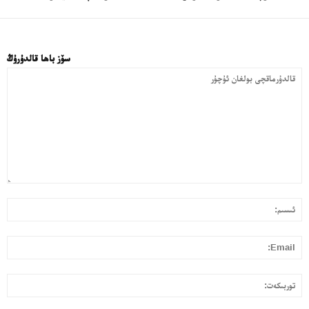
سۆز باھا قالدۇرۇڭ
قا
ئى
بول
ئۇ
l:
تو