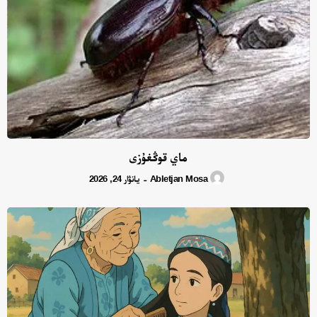
ماي قوڭغۇزى
Abletjan Mosa
يانۋار 24, 2026
-