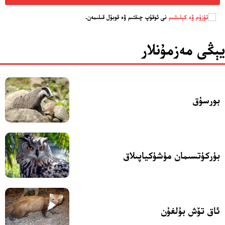
تور بېكىتىمىز
تۈزۈم ۋە كېلىشىم
نى ئوقۇپ چىقتىم ۋە قوبۇل قىلىمەن.
ئاناسەھىپە
بىز كىم؟
يېڭى مەزمۇنلار
بىزنى قوللاڭ
ئالاقىلىشىش
مۇنبەر
بورسۇق
سەھىپىلىرىمىز
بۈركۈتسىمان مۈشۈكياپىلاق
ئاق تۆش بۇلغۇن