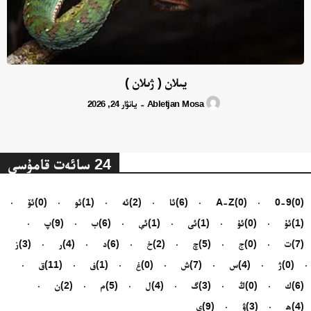
يىلان ( ژىلان )
Abletjan Mosa
يانۋار 24, 2026
-
24 سائەت قامۇسى
(0)
0-9
(0)
A-Z
(6)
ئا
(2)
ئە
(1)
ئو
(0)
ئۆ
(1)
ئۇ
(0)
ئۈ
(1)
ئى
(1)
ئې
(6)
ب
(9)
پ
(7)
ت
(0)
ج
(5)
چ
(2)
خ
(6)
د
(4)
ر
(3)
ز
(0)
ژ
(4)
س
(7)
ش
(0)
غ
(1)
ف
(11)
ق
(6)
ك
(0)
ڭ
(3)
گ
(4)
ل
(5)
م
(2)
ن
(4)
ھ
(3)
ۋ
(9)
ي