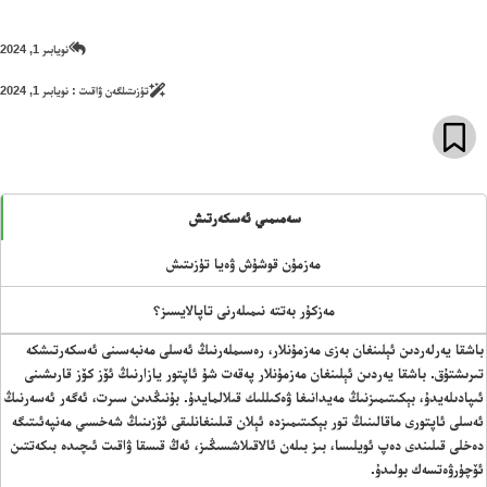
نويابىر 1, 2024
تۈزىتىلگەن ۋاقىت :
نويابىر 1, 2024
سەمىمىي ئەسكەرتىش
مەزمۇن قوشۇش ۋەيا تۈزىتىش
مەزكۇر بەتتە نىمىلەرنى تاپالايسىز؟
باشقا يەرلەردىن ئېلىنغان بەزى مەزمۇنلار، رەسىملەرنىڭ ئەسلى مەنبەسىنى ئەسكەرتىشكە
تىرىشتۇق. باشقا يەردىن ئېلىنغان مەزمۇنلار پەقەت شۇ ئاپتور يازارنىڭ ئۆز كۆز قارىشىنى
ئىپادىلەيدۇ، بېكىتىمىزنىڭ مەيدانىغا ۋەكىللىك قىلالمايدۇ. بۇنىڭدىن سىرت، ئەگەر ئەسەرنىڭ
ئەسلى ئاپتورى ماقالىنىڭ تور بېكىتىمىزدە ئېلان قىلىنغانلىقى ئۆزىنىڭ شەخسىي مەنپەئىتىگە
دەخلى قىلىندى دەپ ئويلىسا، بىز بىلەن ئالاقىلاشسىڭىز، ئەڭ قىسقا ۋاقىت ئىچىدە بىكەتتىن
ئۆچۈرۋەتسەك بولىدۇ.