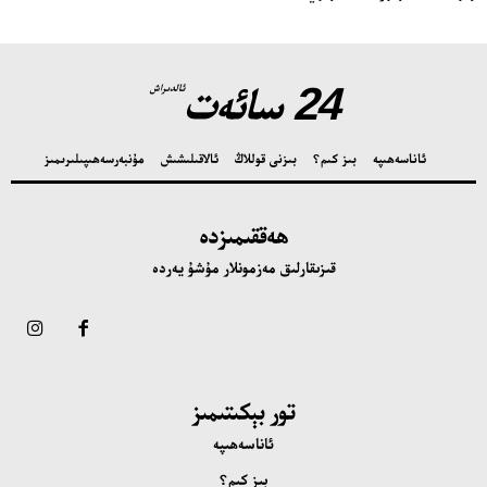
24 سائەت
ئالدىراش
ئاناسەھىپە
بىز كىم؟
بىزنى قوللاڭ
ئالاقىلىشىش
مۇنبەر
سەھىپىلىرىمىز
ھەققىمىزدە
قىزىقارلىق مەزمونلار مۇشۇ يەردە
تور بېكىتىمىز
ئاناسەھىپە
بىز كىم؟