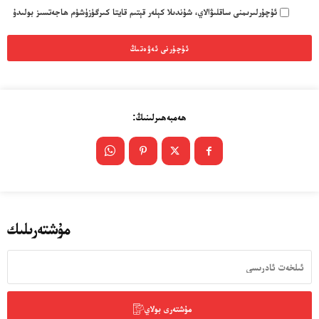
ئۇچۇرلىرىمنى ساقلىۋالاي، شۇندىلا كېلەر قېتىم قايتا كىرگۈزۈشۈم ھاجەتسىز بولىدۇ
24 سائەت ئەزالىق پىلانى
ھەمبەھىرلىنىڭ:
مۇشتەرىلىك
ئەزا بولاي
مۇشتەرى بولاي