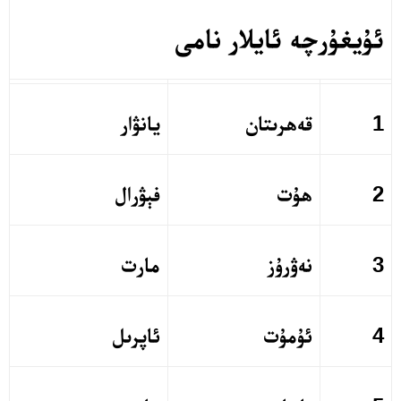
ئۇيغۇرچە ئايلار نامى
1
قەھرىتان
يانۋار
2
ھۇت
فېۋرال
3
نەۋرۇز
مارت
4
ئۇمۇت
ئاپرىل