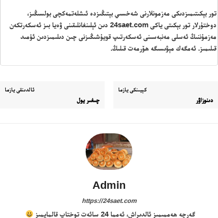
تور بېكىتىمىزدىكى مەزمونلارنى شەخسىي بېتىڭىزدە ئىشلەتمەكچى بولسىڭىز،
دوختۇرلار تور بېكىتى ياكى 24saet.com دىن ئېلىنغانلىقىنى ۋەيا بىز ئەسكەرتكەن
مەزمۇننىڭ ئەسلى مەنبەسىنى ئەسكەرتىپ قويۇشىڭىزنى چىن دىلىمىزدىن ئۈمىد
قىلىمىز. ئەمگەك مېۋىسىگە ھۆرمەت قىلىڭ.
كېيىنكى يازما
ئالدىنقى يازما
دىنوزاۋر
چىغىر يول
Admin
https://24saet.com
گەرچە ھەممىمىز ئالدىراش، ئەمما 24 سائەت توختاپ قالمايمىز