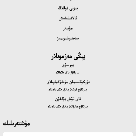
بىزنى قوللاڭ
ئالاقىلىشىش
مۇنبەر
سەھىپىلىرىمىز
يېڭى مەزمونلار
بورسۇق
ب
يانۋار 25, 2026
بۈركۈتسىمان مۈشۈكياپىلاق
يىرتقۇچ قۇشلار
يانۋار 25, 2026
ئاق تۆش بۇلغۇن
يىرتقۇچ ھايۋانلار
يانۋار 25, 2026
مۇشتەرىلىك