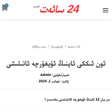
24 سائەت
0
ئالدىراش
ئانا سەھىپە
ئۇنىۋېرسال
بىلىم ساۋاتلار
ئون ئىككى ئاينىڭ ئۇيغۇرچە ئاتىلىشى
تەييارلىغۇچى:
Admin
نويابىر 1, 2024
ۋاقىت :
بىر يىل 12 ئاينىڭ ئۇيغۇرچە ئاتىلىشىنى بىلەمسىز؟