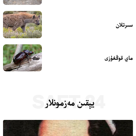
سىرتلان
ماي قوڭغۇزى
24 SAET
يېقىن مەزمونلار