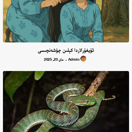
ئۇيغۇرلاردا كېلىن چۈشەنچىسى
Admin
ماي 20, 2025
-