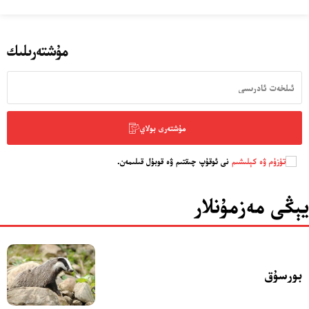
مۇشتەرىلىك
مۇشتەرى بولاي
تۈزۈم ۋە كېلىشىم
نى ئوقۇپ چىقتىم ۋە قوبۇل قىلىمەن.
يېڭى مەزمۇنلار
بورسۇق