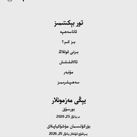
تور بېكىتىمىز
ئاناسەھىپە
بىز كىم؟
بىزنى قوللاڭ
ئالاقىلىشىش
مۇنبەر
سەھىپىلىرىمىز
يېڭى مەزمونلار
بورسۇق
ب
يانۋار 25, 2026
بۈركۈتسىمان مۈشۈكياپىلاق
يىرتقۇچ قۇشلار
يانۋار 25, 2026