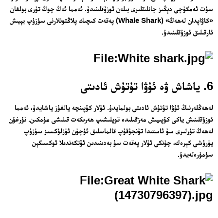
سۈت ئەمگۈچى دېڭىز جانلىقلىرى بىلەن ئوزۇقلىنىدۇ. ئەمما ئەڭ چوڭ تۈرى بولغان
«كاۋاپدان لەھەڭ» (Whale Shark) پەقەت كىچىك پلاڭتونلارنى سۈزۈپ يېيىش
ئارقىلىق ئوزۇقلىنىدۇ.
6. ياشاش ۋە ئۇۋا تۇتۇش ئادىتى
لەھەڭلەرنىڭ ئۇۋا تۇتۇش ئادىتى بولمايدۇ. ئۇلار كۆپىنچە يالغۇز ياشايدۇ، ئەمما
ئوزۇقلىنىش ياكى كۆپىيىش مەزگىلىدە توپلىشىپ ھەرىكەت قىلىشى مۇمكىن. نۇرغۇن
لەھەڭ تۈرلىرى سۇ ئاستىدا تۇنجۇقۇپ قالماسلىق ئۈچۈن ئۈزلۈكسىز سۈزۈپ
يۈرۈشى كېرەك، چۈنكى ئۇلار پەقەت سۇ بەدىنىدىن ئۆتكەندىلا ئوكسىگېن
سۈمۈرەلەيدۇ.