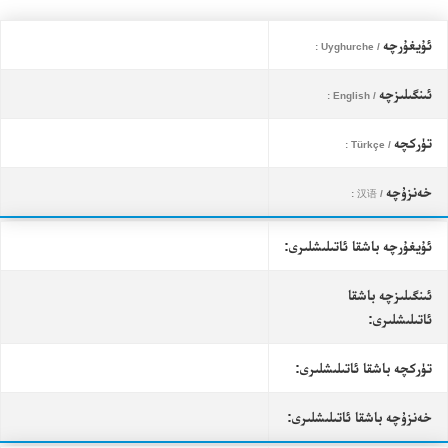
ئۇيغۇرچە
/ Uyghurche :
ئىنگىلىزچە
/ English :
تۈركچە
/ Türkçe :
خەنزۇچە
/ 汉语 :
ئۇيغۇرچە باشقا ئاتىلىشلىرى:
ئىنگىلىزچە باشقا
ئاتىلىشلىرى:
تۈركچە باشقا ئاتىلىشلىرى:
خەنزۇچە باشقا ئاتىلىشلىرى: