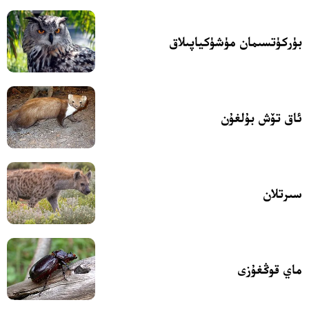
بۈركۈتسىمان مۈشۈكياپىلاق
ئاق تۆش بۇلغۇن
سىرتلان
ماي قوڭغۇزى