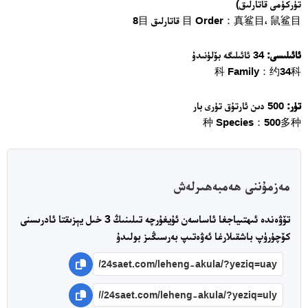
تۈركۈمى قاتارلىق)
目 Order：真鲨目، 鼠鲨目 قاتارلىق 8目
ئائىلىسى:
34 ئائىلىگە بۆلۈنىدۇ
科 Family：约34科
تۈر:
500 دىن ئارتۇق تۈرى بار
24 سائەت ئەزالىق پىلانى
种 Species：500多种
مەزمۇننى ھەمبەھىرلەش
تۆۋەندە ئىھتىياجغا ئاساسەن ئۇيغۇرچە تىلىنىڭ 3 خىل يېزىقتا ئادرىسنى
كۆچۈرۈپ باشقىلارغا ئەۋەتىپ بەرسىڭىز بولىدۇ
ئەزا بولاي