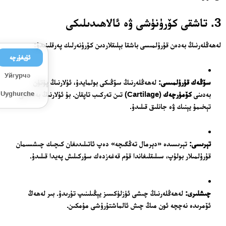
3. تاشقى كۆرۈنۈشى ۋە ئالاھىدىلىكى
لەھەڭلەرنىڭ بەدەن قۇرۇلمىسى باشقا بېلىقلاردىن كۆرۈنەرلىك پەرقلىنىدۇ:
ئۇيغۇرچە
Уйғурчә
سۆڭەك قۇرۇلمىسى:
لەھەڭلەرنىڭ سۆڭىكى بولمايدۇ، ئۇلارنىڭ پۈتۈن
بەدىنى
كۆمۈرچەك
(Cartilage) تىن تەركىب تاپقان. بۇ ئۇلارنىڭ بەدىنىنى
Uyghurche
تېخىمۇ يېنىك ۋە جانلىق قىلىدۇ.
تېرىسى:
تېرىسىدە «دېرمال تەڭگىچە» دەپ ئاتىلىدىغان كىچىك چىشسىمان
قۇرۇلمىلار بولۇپ، سىلىقلىغاندا قۇم قەغەزدەك سۈركىلىش پەيدا قىلىدۇ.
چىشلىرى:
لەھەڭلەرنىڭ چىشى ئۈزلۈكسىز يېڭىلىنىپ تۇرىدۇ. بىر لەھەڭ
ئۆمرىدە نەچچە ئون مىڭ چىش ئالماشتۇرۇشى مۇمكىن.