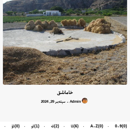
خامانلىق
Admin
سېنتەبىر 29, 2024
-
(0)
0-9
(0)
A-Z
(6)
ئا
(2)
ئە
(1)
ئو
(0)
ئۆ