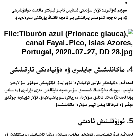
سېزىم ئەزالىرى:
ئۇلار سۇدىكى ئىنتايىن ئاجىز ئېلېكتر ماگنىت دولقۇنلىرىنى
ۋە بىر نەچچە كىلومېتىر يىراقتىكى بىر تامچە قاننىڭ پۇرىقىنى سەزەلەيدۇ.
4. ماكانلىشىش جايلىرى ۋە دۇنيادىكى تارقىلىشى
لەھەڭلەر دۇنيادىكى بارلىق ئوكيانلاردا ئۇچرايدۇ. قۇتۇپتىكى سوغۇق سۇ لاردىن
تارتىپ، تروپىك بەلۋاغنىڭ ئىسسىق سۇلىرىغىچە تارقالغان. بەزى تۈرلىرى (مەسىلەن،
بۇقا لەھەڭ) ھەتتا تاتلىق سۇلاردا، دەريالاردىمۇ ياشىيالايدۇ. ئۇلار كۆپىنچە چوڭقۇر
دېڭىز ۋە قىرغاققا يېقىن تېيىز سۇلاردا ماكانلىشىدۇ.
5. ئوزۇقلىنىش ئادىتى
لەھەڭلەرنىڭ كۆپىنچىسى گۆشخور بولۇپ، بېلىقلار، دېڭىز تاشپاقىلىرى، پېنگۋىنلار ۋە