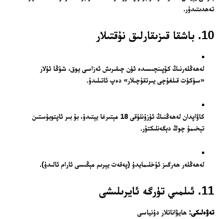
تەھدىتىدۇر.
10. باشقا قىزىقارلىق نۇقتىلار
لەھەڭلەرنىڭ كۆپىنچىسىدە ئۈن چىقىرىش ئەزاسى يوق، شۇڭا ئۇلار
«سۈكۈت قىلغۇچى يىرتقۇچىلار» دەپ ئاتىلىدۇ.
كاۋاپدان لەھەڭنىڭ ئۇزۇنلۇقى 18 مېتىرغا يېتىدۇ، بۇ بىر ئاپتوبۇستىن
تېخىمۇ چوڭ دېگەنلىكتۇر.
لەھەڭلەر ھەرگىز ئۇخلىمايدۇ (پەقەت يېرىم مېڭىسى ئارام ئالىدۇ).
11. ئىلمىي تۈرگە ئايرىلىشى
تەۋەلىكى:
ھايۋاناتلار دۇنياسى