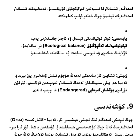
لەھەڭلەر ئىنسانلارغا نىسبەتەن قورقۇنچلۇق كۆرۈنسىمۇ، ئەمەلىيەتتە ئىنسانلار
لەھەڭلەرگە تېخىمۇ چوڭ خەتەر ئېلىپ كەلمەكتە.
پايدىسى:
ئۇلار ئوكياندىكى كېسەل ۋە ئاجىز جانلىقلارنى يەپ،
ئېكولوگىيەلىك تەڭپۇڭلۇق
(Ecological balance) نى ساقلايدۇ.
ئۇلارنىڭ جىگىرى ۋە تېرىسى تىبابەت ۋە سانائەتتە ئىشلىتىلىدۇ.
زىيىنى:
ئىنتايىن ئاز ساندىكى لەھەڭ ھۇجۇم قىلىش ۋەقەلىرى يۈز بېرىدۇ.
ئەمما ھەر يىلى مىليونلىغان لەھەڭ ئىنسانلار تەرىپىدىن ئوۋلىنىپ، نۇرغۇن
تۈرلىرى
يوقىلىش گىردابى
(Endangered) غا بېرىپ قالدى.
9. كۈشەندىسى
چوڭ تىپتىكى لەھەڭلەرنىڭ تەبىئىي دۈشمىنى ئاز. ئەمما «قاتىل كىت» (Orca)
لەھەڭلەرنىڭ ئەڭ چوڭ كۈشەندىسى ھېسابلىنىدۇ. ئۇنىڭدىن باشقا، ئۆز ئارا بىر-
بىرىنى يېيىش ئەھۋاللىرىمۇ بولۇپ تۇرىدۇ. ئىنسانلار بولسا ئۇلارنىڭ ئەڭ چوڭ