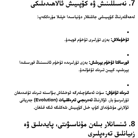
7. نەسىللىنىش ۋە كۆپىيىش ئالاھىدىلىكى
لەھەڭلەرنىڭ كۆپىيىشى جانلىقلار دۇنياسىدا خېلىلا مۇرەككەپ:
تۇخۇملاش:
بەزى تۈرلىرى تۇخۇم قويىدۇ.
قورساقتا تۇخۇم يېرىلىش:
بەزى تۈرلىرىدە تۇخۇم ئانىسىنىڭ قورسىقىدا
يېرىلىپ، كېيىن تىرىك تۇغۇلىدۇ.
تىرىك تۇغۇش:
سۈت ئەمگۈچىلەرگە ئوخشاش بىۋاسىتە تىرىك تۇغىدىغان
تۈرلىرىمۇ بار. ئۇلارنىڭ
تەدرىجىي تەرەققىيات
(Evolution) جەريانى
ئۇلارنى مۇشۇنداق كۆپ خىل كۆپىيىش شەكلىگە ئىگە قىلغان.
8. ئىنسانلار بىلەن مۇناسىۋىتى، پايدىلىق ۋە
زىيانلىق تەرەپلىرى