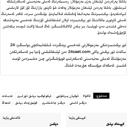
باشقا يەرلەردىن ئېلىنغان بەزى مەزمۇنلار، رەسىملەرنىڭ ئەسلى مەنبەسىنى ئەسكەرتىشكە
تىرىشتۇق. باشقا يەردىن ئېلىنغان مەزمۇنلار پەقەت شۇ ئاپتور يازارنىڭ ئۆز كۆز قارىشىنى
ئىپادىلەيدۇ، بېكىتىمىزنىڭ مەيدانىغا ۋەكىللىك قىلالمايدۇ. بۇنىڭدىن سىرت، ئەگەر ئەسەرنىڭ
ئەسلى ئاپتورى ماقالىنىڭ تور بېكىتىمىزدە ئېلان قىلىنغانلىقى ئۆزىنىڭ شەخسىي مەنپەئىتىگە
دەخلى قىلىندى دەپ ئويلىسا، بىز بىلەن ئالاقىلاشسىڭىز، ئەڭ قىسقا ۋاقىت ئىچىدە بىكەتتىن
ئۆچۈرۋەتسەك بولىدۇ.
تور بېكىتىمىزدىكى مەزمونلارنى شەخسىي بېتىڭىزدە ئىشلەتمەكچى بولسىڭىز، 24
سائەت تور بېكىتى ياكى 24saet.com دىن ئېلىنغانلىقىنى ۋەيا بىز ئەسكەرتكەن
مەزمۇننىڭ ئەسلى مەنبەسىنى ئەسكەرتىپ قويۇشىڭىزنى چىن دىلىمىزدىن ئۈمىد
قىلىمىز. ئەمگەك مېۋىسىگە ھۆرمەت قىلىڭ.
خەتكۈچ:
ئاكۇلا
ئوكيان يىرتقۇچى
ئېكولوگىيە بېلىق تۈرلىرى
تەبىئەت
دېڭىز ئاستى
دېڭىز جانلىقلىرى
كۆمۈرچەك بېلىق
لەھەڭ
كېيىنكى يازما
ئالدىنقى يازما
كېپىنەك بېلىق
دېلفىن