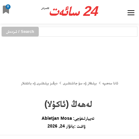
24 سائەت
0
ئالدىراش
Search / ئىزدەش
ئانا سەھىپە
بېلىقلار ۋە سۇ جانلىقلىرى
دېڭىز بېلىقلىرى ۋە باشقىلار
لەھەڭ (ئاكۇلا)
تەييارلىغۇچى:
Abletjan Mosa
يانۋار 24, 2026
ۋاقىت :