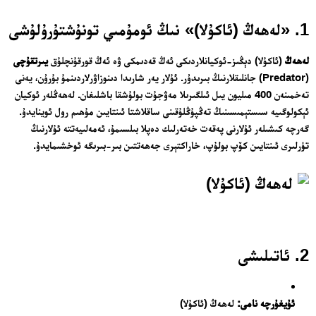
1. «لەھەڭ (ئاكۇلا)» نىڭ ئومۇمىي تونۇشتۇرۇلۇشى
لەھەڭ
(ئاكۇلا) دېڭىز-ئوكيانلاردىكى ئەڭ قەدىمكى ۋە ئەڭ قورقۇنچلۇق
يىرتقۇچى
(Predator) جانلىقلارنىڭ بىرىدۇر. ئۇلار يەر شارىدا دىنوزاۋرلاردىنمۇ بۇرۇن، يەنى
تەخمىنەن 400 مىليون يىل ئىلگىرىلا مەۋجۇت بولۇشقا باشلىغان. لەھەڭلەر ئوكيان
ئېكولوگىيە سىستېمىسىنىڭ تەڭپۇڭلۇقىنى ساقلاشتا ئىنتايىن مۇھىم رول ئوينايدۇ.
گەرچە كىشىلەر ئۇلارنى پەقەت خەتەرلىك دەپلا بىلسىمۇ، ئەمەلىيەتتە ئۇلارنىڭ
تۈرلىرى ئىنتايىن كۆپ بولۇپ، خاراكتېرى جەھەتتىن بىر-بىرىگە ئوخشىمايدۇ.
2. ئاتىلىشى
ئۇيغۇرچە نامى:
لەھەڭ (ئاكۇلا)