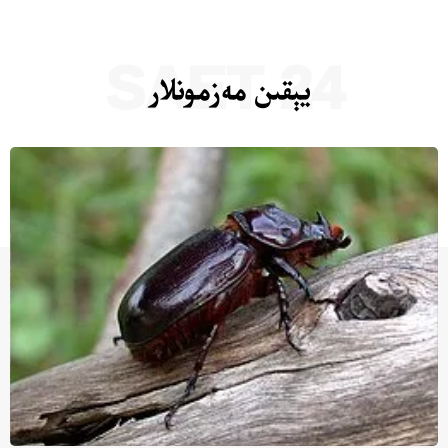
24 SAET
يېقىن مەزمونلار