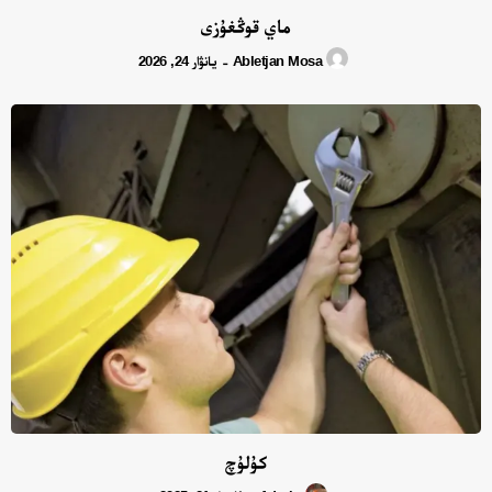
ماي قوڭغۇزى
Abletjan Mosa
يانۋار 24, 2026
-
كۇلۇچ