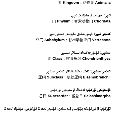
界 Kingdom：动物界 Animalia
تىپى:
خوردىلىق ھايۋانلار تىپى
门 Phylum：脊索动物门 Chordata
كەنجى تىپى:
ئومۇرتقىلىق ھايۋانلار كەنجى تىپى
亚门 Subphylum：脊椎动物亚门 Vertebrata
سىنىپى:
كۆمۈرچەكتەك بېلىقلار سىنىپى
纲 Class：软骨鱼纲 Chondrichthyes
كەنجى سىنىپى:
تاختا يەڭشاقلىقلار كەنجى سىنىپى
亚纲 Subclass：板鳃亚纲 Elasmobranchii
ئۈستۈنكى تۈركۈم:
لەھەڭ ئۈستۈنكى تۈركۈمى
总目 Superorder：鲨总目 Selachimorpha
تۈركۈم:
8 تۈركۈمگە بۆلۈنىدۇ (مەسىلەن: گۈمبەز لەھەڭ تۈركۈمى، مۈشۈك لەھەڭ