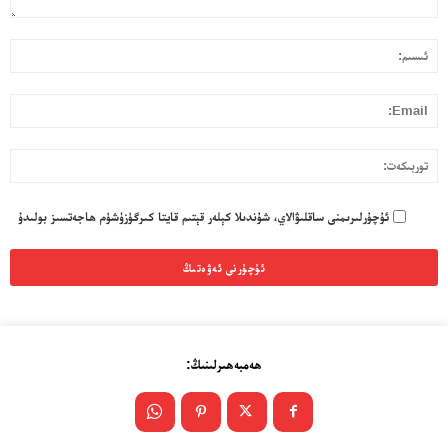
قا
ئى
بول
ئۇ
l:
تو
ئۇچۇرلىرىمنى ساقلىۋالاي، شۇندىلا كېلەر قېتىم قايتا كىرگۈزۈشۈم ھاجەتسىز بولىدۇ
ھەمبەھىرلىنىڭ: