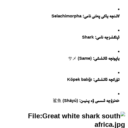
لاتىنچە ياكى پەننى نامى:
Selachimorpha
ئېنگىلىزچە نامى:
Shark
ياپونچە ئاتىلىشى:
サメ (Same)
تۈركچە ئاتىلىشى:
Köpek balığı
خەنزۇچە ئىسمى ۋە پىنيىن:
鲨鱼 (Shāyú)