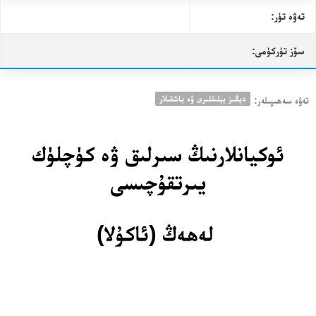
تەۋە تۈر:
سۆز تۈركۈمى:
دېڭىز بېلىقلىرى ۋە باشقىلار
تەۋە سەھىپىلەر:
ئوكيانلارنىڭ سىرلىق ۋە كۈچلۈك
يىرتقۇچىسى
لەھەڭ (ئاكۇلا)