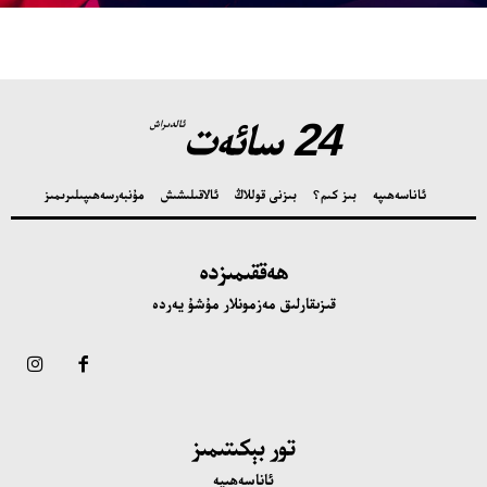
24 سائەت
ئالدىراش
ئاناسەھىپە
بىز كىم؟
بىزنى قوللاڭ
ئالاقىلىشىش
مۇنبەر
سەھىپىلىرىمىز
ھەققىمىزدە
قىزىقارلىق مەزمونلار مۇشۇ يەردە
تور بېكىتىمىز
ئاناسەھىپە