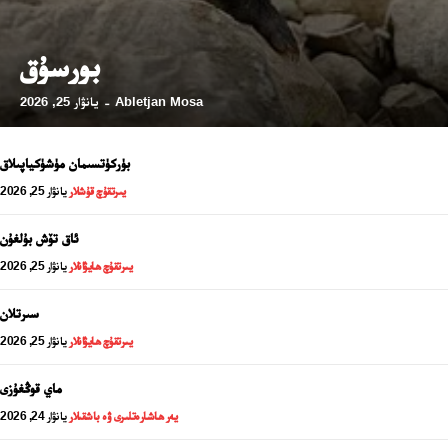
بورسۇق
24 سائەت ئەزالىق پىلانى
Abletjan Mosa
يانۋار 25, 2026
-
بۈركۈتسىمان مۈشۈكياپىلاق
يىرتقۇچ قۇشلار
يانۋار 25, 2026
ئاق تۆش بۇلغۇن
يىرتقۇچ ھايۋانلار
يانۋار 25, 2026
سىرتلان
يىرتقۇچ ھايۋانلار
يانۋار 25, 2026
ئەزا بولاي
ماي قوڭغۇزى
يەر ھاشارەتلىرى ۋە باشقىلار
يانۋار 24, 2026