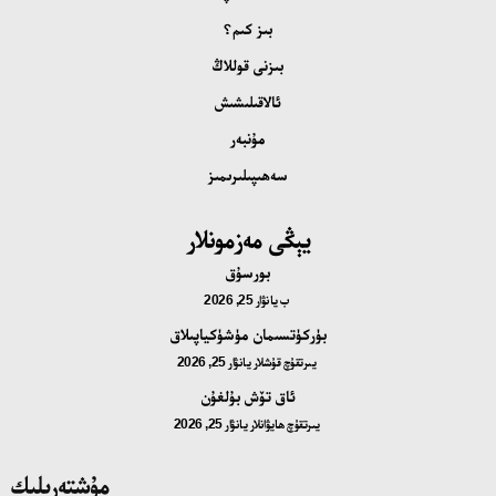
بىز كىم؟
بىزنى قوللاڭ
ئالاقىلىشىش
مۇنبەر
سەھىپىلىرىمىز
يېڭى مەزمونلار
بورسۇق
ب
يانۋار 25, 2026
بۈركۈتسىمان مۈشۈكياپىلاق
يىرتقۇچ قۇشلار
يانۋار 25, 2026
ئاق تۆش بۇلغۇن
يىرتقۇچ ھايۋانلار
يانۋار 25, 2026
مۇشتەرىلىك