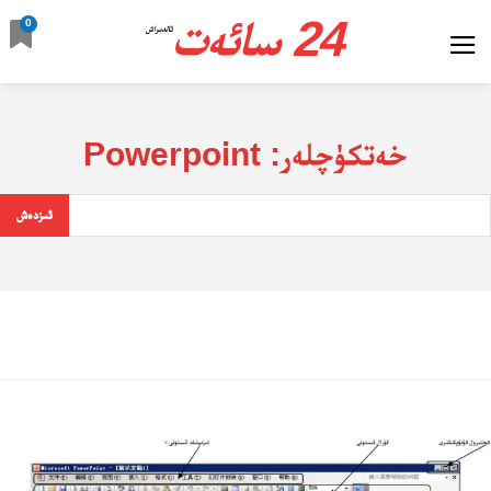
24 سائەت
0
ئالدىراش
خەتكۈچلەر:
Powerpoint
ئىزدەش