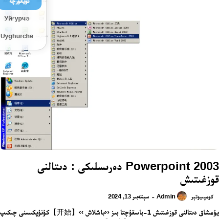
ئۇيغۇرچە
Уйғурчә
Uyghurche
2003 Powerpoint دەرىسلىكى : دىتالنى
قوزغىتىش
Admin
سېنتەبىر 13, 2024
-
كومپىيوتېر
يۇمشاق دىتالنى قوزغىتىش 1-باسقۇچتا بىز ‹‹باشلاش ››【开始】كۇنۇپكىسنى چىكىپ