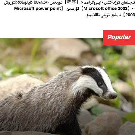
ئېچىلغان كۆزنەكتىن ‹‹پىروگرامما››【程序】تۈرىدىن ‹‹ئىشخانا ئاپتۇماتلاشتۇرۇش
››【Microsoft office 2003】تۈرىدىن 【Microsoft power point
2003】ناملىق تۈرنى تاللايمىز.
Popular