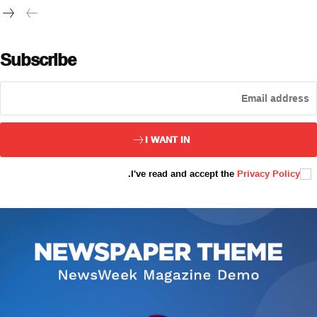
تور بېكىتىمىز
ئاناسەھىپە
Subscribe
بىز كىم؟
بىزنى قوللاڭ
ئالاقىلىشىش
مۇنبەر
I WANT IN
سەھىپىلىرىمىز
.
I've read and accept the
Privacy Policy