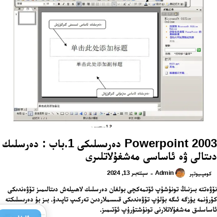
2003 Powerpoint دەرىسلىكى 1.باب : دەرسلىك
دىتالى ۋە ئاساسى مەشغۇلاتلىرى
Admin
سېنتەبىر 13, 2024
-
كومپىيوتېر
نۆۋەتتە بىزنىڭ تونۇشۇپ ئۆتمەكچى بولغان دەرسلىك لاھىيلەش دىتالىمىز تۆۋەندىكى
كۆرۈنمە يۈزگە ئىگە بۇلۇپ تۆۋەندىكى قىسىملاردىن تەركىپ تاپىدۇ. بىز بۇ دەرىسلىكتە
ئاساسلىق مەشغۇلاتلارنى تونۇشتۇرۇپ ئۆتىمىز.