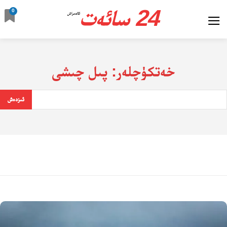
24 سائەت
0
ئالدىراش
خەتكۈچلەر:
پىل چىشى
ئىزدەش