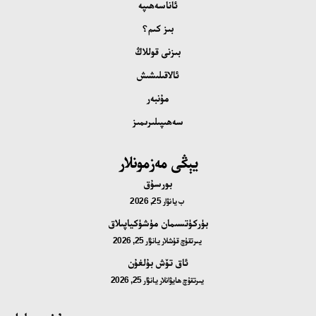
ئاناسەھىپە
بىز كىم؟
بىزنى قوللاڭ
ئالاقىلىشىش
مۇنبەر
سەھىپىلىرىمىز
يېڭى مەزمونلار
بورسۇق
ب
يانۋار 25, 2026
بۈركۈتسىمان مۈشۈكياپىلاق
يىرتقۇچ قۇشلار
يانۋار 25, 2026
ئاق تۆش بۇلغۇن
يىرتقۇچ ھايۋانلار
يانۋار 25, 2026