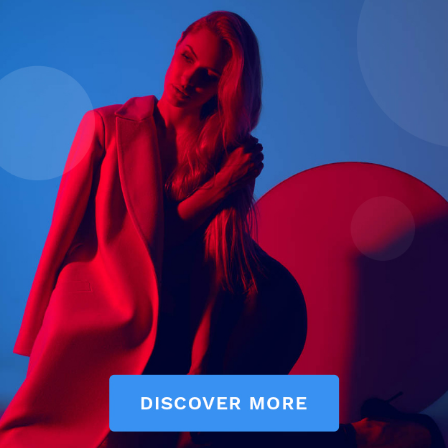
سەھىپىلىرىمىز