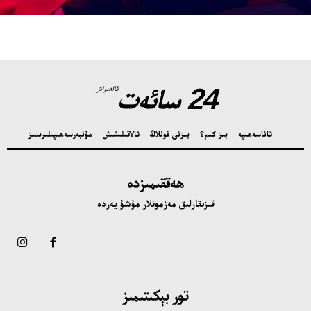
24 سائەت
ئالدىراش
ئاناسەھىپە
بىز كىم؟
بىزنى قوللاڭ
ئالاقىلىشىش
مۇنبەر
سەھىپىلىرىمىز
ھەققىمىزدە
قىزىقارلىق مەزمونلار مۇشۇ يەردە
تور بېكىتىمىز