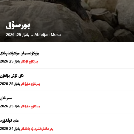
بورسۇق
Abletjan Mosa
يانۋار 25, 2026
-
بۈركۈتسىمان مۈشۈكياپىلاق
يىرتقۇچ قۇشلار
يانۋار 25, 2026
ئاق تۆش بۇلغۇن
يىرتقۇچ ھايۋانلار
يانۋار 25, 2026
سىرتلان
24 سائەت ئەزالىق پىلانى
يىرتقۇچ ھايۋانلار
يانۋار 25, 2026
ماي قوڭغۇزى
يەر ھاشارەتلىرى ۋە باشقىلار
يانۋار 24, 2026