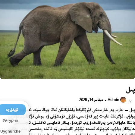
پىل
Admin
دېكابىر 14, 2025
-
پ
پىل — ھازىر يەر شارىدىكى قۇرۇقلۇقتا ياشاۋاتقان ئەڭ چوڭ سۈت ئەمگۈچى ھايۋان
ئۇيغۇرچە
بولۇپ، ئۇلارنىڭ غايەت زور گەۋدىسى، ئۇزۇن تۇمشۇقى ۋە يوغان قۇلاقلىرى ئۇلارنى
Уйғурчә
باشقا ھايۋانلاردىن پەرقلىەندۈرۈپ تۇرىدۇ. پىللار ناھايىتى ئەقىللىق، ئىجتىمائىي
ھايۋانلار بولۇپ، كۈچلۈك ئەستە تۇتۇش قابىلىيىتى ۋە ئائىلە رىشتىسى بىلەن داڭلىق.
Uyghurche
ئۇلار ئېكولوگىيەلىك سىستېمىدا ناھايىتى مۇھىم رول ئوينايدىغان بولۇپ، ئورمان ۋە