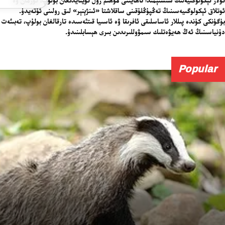
ئوتلاق ئېكولوگىيەسىنىڭ تەڭپۇڭلۇقىنى ساقلاشتا «ئىنژېنېر» لىق رولىنى ئۆتەيدۇ.
بۈگۈنكى كۈندە پىللار ئاساسلىقى ئافرىقا ۋە ئاسىيا قىتئەسىدە تارقالغان بولۇپ، تەبىئەت
دۇنياسىنىڭ ئەڭ ھەيۋەتلىك سىمۋوللىرىدىن بىرى ھېسابلىنىدۇ.
Popular