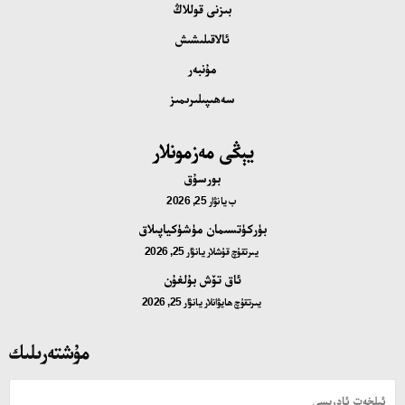
بىزنى قوللاڭ
ئالاقىلىشىش
مۇنبەر
سەھىپىلىرىمىز
يېڭى مەزمونلار
بورسۇق
ب
يانۋار 25, 2026
بۈركۈتسىمان مۈشۈكياپىلاق
يىرتقۇچ قۇشلار
يانۋار 25, 2026
ئاق تۆش بۇلغۇن
يىرتقۇچ ھايۋانلار
يانۋار 25, 2026
مۇشتەرىلىك