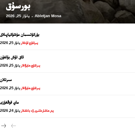
بورسۇق
Abletjan Mosa
يانۋار 25, 2026
-
بۈركۈتسىمان مۈشۈكياپىلاق
يىرتقۇچ قۇشلار
يانۋار 25, 2026
ئاق تۆش بۇلغۇن
يىرتقۇچ ھايۋانلار
يانۋار 25, 2026
سىرتلان
يىرتقۇچ ھايۋانلار
يانۋار 25, 2026
24 سائەت ئەزالىق پىلانى
ماي قوڭغۇزى
يەر ھاشارەتلىرى ۋە باشقىلار
يانۋار 24, 2026