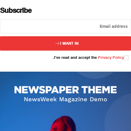
Subscribe
ئەزا بولاي
I WANT IN
.
I've read and accept the
Privacy Policy
تور بېكىتىمىز
ئاناسەھىپە
بىز كىم؟
بىزنى قوللاڭ
ئالاقىلىشىش
مۇنبەر
سەھىپىلىرىمىز