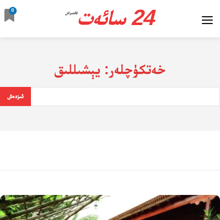
24 سائەت
0
ئالدىراش
خەتكۈچلەر:
يېشىللىق
ئىزدەش