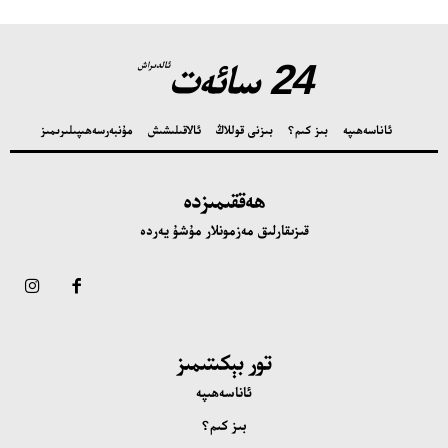
24 سائەت
ئالدىراش
ئاناسەھىپە
بىز كىم؟
بىزنى قوللاڭ
ئالاقىلىشىش
مۇنبەر
سەھىپىلىرىمىز
ھەققىمىزدە
قىزىقارلىق مەزمونلار مۇشۇ يەردە
تور بېكىتىمىز
ئاناسەھىپە
بىز كىم؟