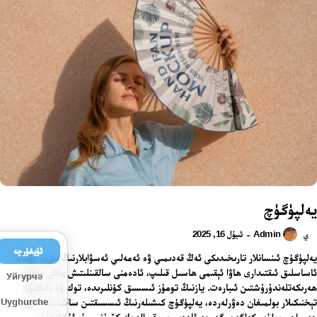
يەلپۈگۈچ
Admin
ئىيۇل 16, 2025
-
ي
ئۇيغۇرچە
يەلپۈگۈچ ئىنسانلار تارىخىدىكى ئەڭ قەدىمىي ۋە ئەمەلىي ئەسۋابلارنىڭ بىرى. ئۇنىڭ
ئاساسلىق ئىقتىدارى ھاۋا ئېقىمى ھاسىل قىلىپ، ئادەمنى سالقىنلىتىش ياكى ھاۋانى
Уйғурчә
ھەرىكەتلەندۈرۈشتىن ئىبارەت. يازنىڭ تومۇز ئىسسىق كۈنلىرىدە، توك ۋە زامانىۋى
تېخنىكىلار بولمىغان دەۋرلەردە، يەلپۈگۈچ كىشىلەرنىڭ ئىسسىقتىن ساقلىنىشىدىكى
Uyghurche
ھەمراھى بولۇپ كەلگەن. گەرچە ئاددىي بىر قورالدەك كۆرۈنسىمۇ، ئۇ نۇرغۇن