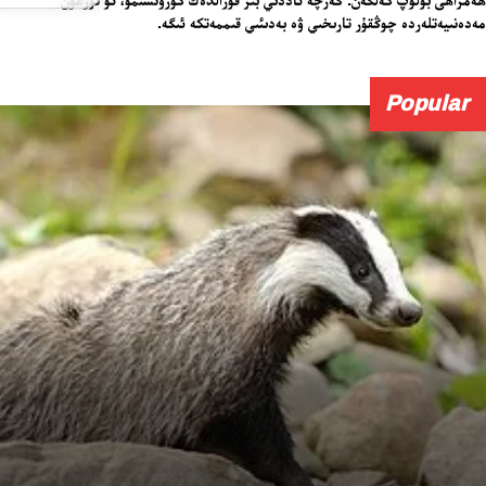
مەدەنىيەتلەردە چوڭقۇر تارىخىي ۋە بەدىئىي قىممەتكە ئىگە.
Popular