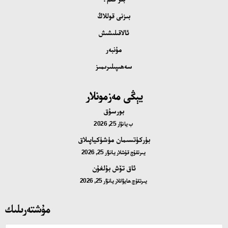
بىزنى قوللاڭ
ئالاقىلىشىش
مۇنبەر
سەھىپىلىرىمىز
يېڭى مەزمونلار
بورسۇق
ب
يانۋار 25, 2026
بۈركۈتسىمان مۈشۈكياپىلاق
يىرتقۇچ قۇشلار
يانۋار 25, 2026
ئاق تۆش بۇلغۇن
يىرتقۇچ ھايۋانلار
يانۋار 25, 2026
مۇشتەرىلىك