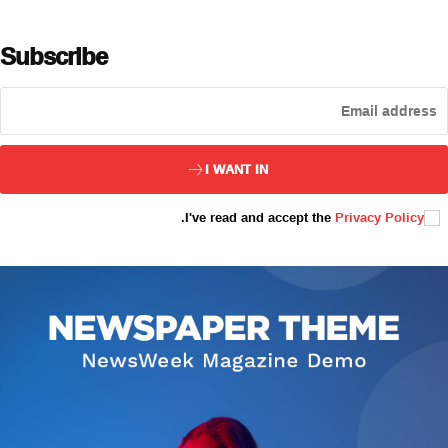
Subscribe
ئەزا بولاي
I WANT IN
.
I've read and accept the
Privacy Policy
تور بېكىتىمىز
ئاناسەھىپە
بىز كىم؟
بىزنى قوللاڭ
ئالاقىلىشىش
مۇنبەر
سەھىپىلىرىمىز