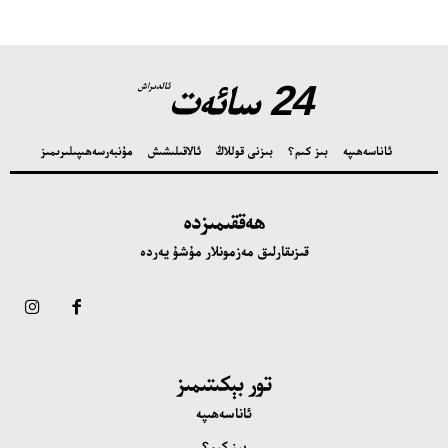
24 سائەت
ئالدىراش
ئاناسەھىپە
بىز كىم؟
بىزنى قوللاڭ
ئالاقىلىشىش
مۇنبەر
سەھىپىلىرىمىز
ھەققىمىزدە
قىزىقارلىق مەزمونلار مۇشۇ يەردە
تور بېكىتىمىز
ئاناسەھىپە
بىز كىم؟