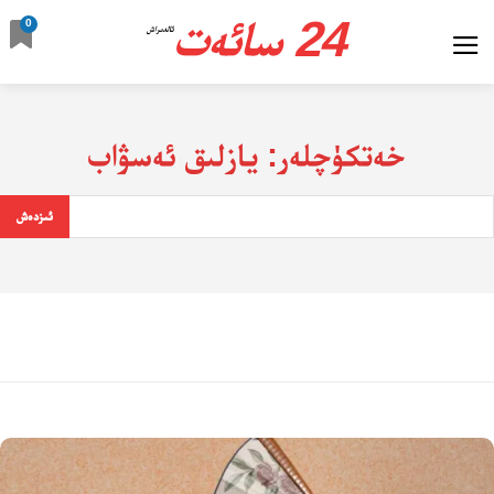
24 سائەت
0
ئالدىراش
خەتكۈچلەر:
يازلىق ئەسۋاب
ئىزدەش