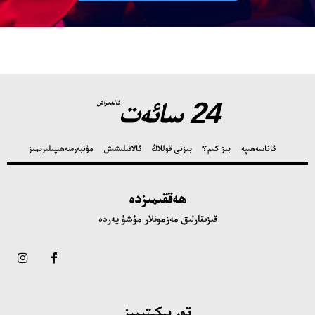
24 سائەت
ئالدىراش
ئاناسەھىپە
بىز كىم؟
بىزنى قوللاڭ
ئالاقىلىشىش
مۇنبەر
سەھىپىلىرىمىز
ھەققىمىزدە
قىزىقارلىق مەزمونلار مۇشۇ يەردە
تور بېكىتىمىز