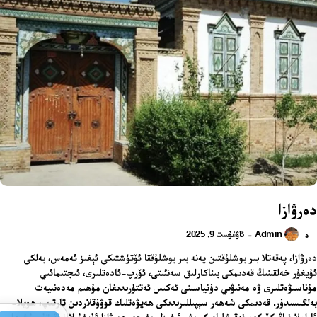
دەرۋازا
Admin
ئاۋغۇست 9, 2025
-
د
دەرۋازا، پەقەتلا بىر بوشلۇقتىن يەنە بىر بوشلۇققا ئۆتۈشتىكى ئېغىز ئەمەس، بەلكى
ئۇيغۇر خەلقىنىڭ قەدىمكى بىناكارلىق سەنئىتى، ئۆرپ-ئادەتلىرى، ئىجتىمائىي
مۇناسىۋەتلىرى ۋە مەنىۋىي دۇنياسىنى ئەكىس ئەتتۈرىدىغان مۇھىم مەدەنىيەت
بەلگىسىدۇر. قەدىمكى شەھەر سېپىللىرىدىكى ھەيۋەتلىك قوۋۇقلاردىن تارتىپ، ھويلا-
ئاراملارنىڭ كۆركەم نەقىشلىك كىرىش ئېغىزلىرىغىچە، دەرۋازا ئۇيغۇرلارنىڭ تۇرمۇشىدا