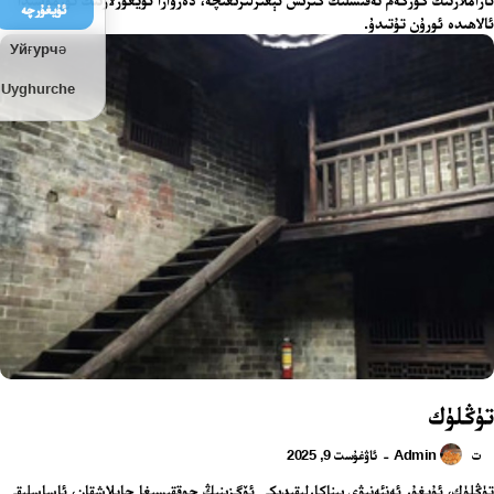
ئۇيغۇرچە
ئالاھىدە ئورۇن تۇتىدۇ.
Уйғурчә
Uyghurche
تۈڭلۈك
Admin
ئاۋغۇست 9, 2025
-
ت
تۈڭلۈك، ئۇيغۇر ئەنئەنىۋى بىناكارلىقىدىكى ئۆگزىنىڭ چوققىسىغا جايلاشقان، ئاساسلىقى