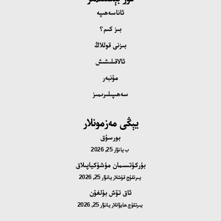
ئاناسەھىپە
بىز كىم؟
بىزنى قوللاڭ
ئالاقىلىشىش
مۇنبەر
سەھىپىلىرىمىز
يېڭى مەزمونلار
بورسۇق
ب
يانۋار 25, 2026
بۈركۈتسىمان مۈشۈكياپىلاق
يىرتقۇچ قۇشلار
يانۋار 25, 2026
ئاق تۆش بۇلغۇن
يىرتقۇچ ھايۋانلار
يانۋار 25, 2026