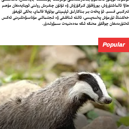
ھاۋا ئالماشتۇرۇش، يورۇقلۇق كىرگۈزۈش ۋە تۈتۈن چىقىرىش رولىنى ئوينايدىغان مۇھىم
تەركىبىي قىسىم. ئۇ پەقەت بىر بىناكارلىق ئېلېمېنتى بولۇپلا قالماي، بەلكى ئۇيغۇر
خەلقىنىڭ تۇرمۇش پەلسەپىسى، ئائىلە ئىناقلىقى ۋە ئىجتىمائىي مۇناسىۋەتلىرىنى ئەكىس
ئەتتۈرىدىغان چوڭقۇر مەنىگە ئىگە مەدەنىيەت سىمۋولىدۇر.
Popular