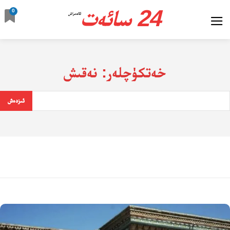
24 سائەت
0
ئالدىراش
خەتكۈچلەر:
نەقىش
ئىزدەش