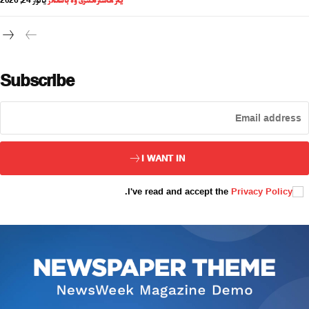
يەر ھاشارەتلىرى ۋە باشقىلار
يانۋار 24, 2026
تور بېكىتىمىز
ئاناسەھىپە
Subscribe
بىز كىم؟
بىزنى قوللاڭ
ئالاقىلىشىش
مۇنبەر
I WANT IN
سەھىپىلىرىمىز
.
I've read and accept the
Privacy Policy