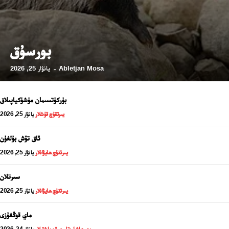
بورسۇق
24 سائەت ئەزالىق پىلانى
Abletjan Mosa
يانۋار 25, 2026
-
بۈركۈتسىمان مۈشۈكياپىلاق
يىرتقۇچ قۇشلار
يانۋار 25, 2026
ئاق تۆش بۇلغۇن
يىرتقۇچ ھايۋانلار
يانۋار 25, 2026
سىرتلان
يىرتقۇچ ھايۋانلار
يانۋار 25, 2026
ئەزا بولاي
ماي قوڭغۇزى