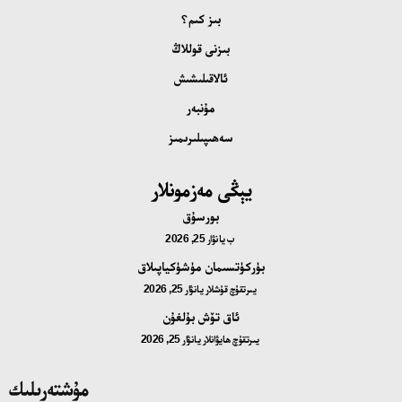
بىز كىم؟
بىزنى قوللاڭ
ئالاقىلىشىش
مۇنبەر
سەھىپىلىرىمىز
يېڭى مەزمونلار
بورسۇق
ب
يانۋار 25, 2026
بۈركۈتسىمان مۈشۈكياپىلاق
يىرتقۇچ قۇشلار
يانۋار 25, 2026
ئاق تۆش بۇلغۇن
يىرتقۇچ ھايۋانلار
يانۋار 25, 2026
مۇشتەرىلىك