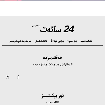
24 سائەت
ئالدىراش
ئاناسەھىپە
بىز كىم؟
بىزنى قوللاڭ
ئالاقىلىشىش
مۇنبەر
سەھىپىلىرىمىز
ھەققىمىزدە
قىزىقارلىق مەزمونلار مۇشۇ يەردە
تور بېكىتىمىز
ئاناسەھىپە