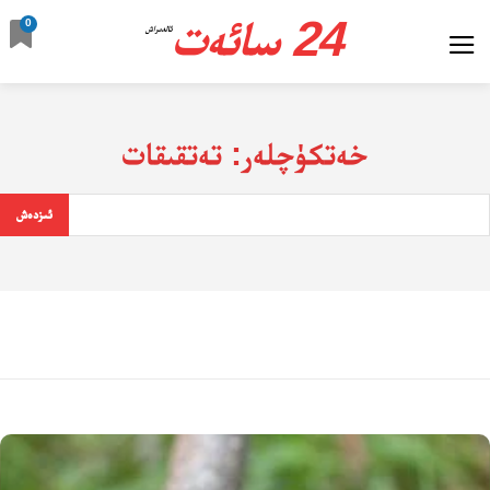
24 سائەت
0
ئالدىراش
خەتكۈچلەر:
تەتقىقات
ئىزدەش