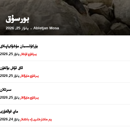
بورسۇق
24 سائەت ئەزالىق پىلانى
Abletjan Mosa
يانۋار 25, 2026
-
بۈركۈتسىمان مۈشۈكياپىلاق
يىرتقۇچ قۇشلار
يانۋار 25, 2026
ئاق تۆش بۇلغۇن
يىرتقۇچ ھايۋانلار
يانۋار 25, 2026
سىرتلان
يىرتقۇچ ھايۋانلار
يانۋار 25, 2026
ئەزا بولاي
ماي قوڭغۇزى
يەر ھاشارەتلىرى ۋە باشقىلار
يانۋار 24, 2026