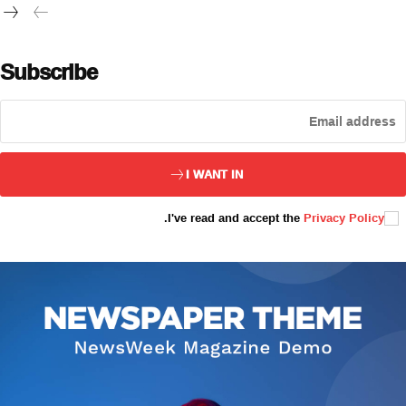
تور بېكىتىمىز
ئاناسەھىپە
Subscribe
بىز كىم؟
بىزنى قوللاڭ
ئالاقىلىشىش
مۇنبەر
I WANT IN
سەھىپىلىرىمىز
.
I've read and accept the
Privacy Policy