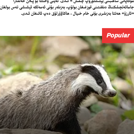
مۇكاپاتى ساھىبىنى يېتىشتۈرۈپ چىقىش » ئىدى. ئەينى ۋاقىتتا بۇ پىلان خەلقئارا
جامائەتچىلىكنىڭ دىققىتىنى قوزغىغان بولۇپ، بەزىلەر بۇنى ئەمەلگە ئېشىشى تەس بولغان
«ئارزۇ» ھەتتا بەزىلىرى بۇنى خام خىيال ، ھاكاۋۇرلۇق دەپ ئاتىغان ئىدى.
Popular