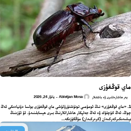
ماي قوڭغۇزى
Abletjan Mosa
يانۋار 24, 2026
-
يەر ھاشارەتلىرى ۋە باشقىلار
1. «ماي قوڭغۇزى» نىڭ ئومۇمىي تونۇشتۇرۇلۇشى ماي قوڭغۇزى بولسا دۇنيادىكى ئەڭ
چوڭ، ئەڭ كۈچلۈك ۋە ئەڭ جەلپكار ھاشاراتلارنىڭ بىرى ھېسابلىنىدۇ. ئۇ ئۆزىنىڭ
بېشىدىكىركەركىدان (كرەركىدان) مۈڭگۈزىگە...