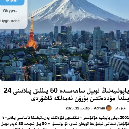
ئۇيغۇرچە
Уйғурчә
Uyghurche
ياپونىيەنىڭ نوبېل ساھەسىدە 50 يىللىق پىلانىنى 24
يىلدا مۇددەتتىن بۇرۇن ئەمەلگە ئاشۇردى
Admin
ئۆكتەبىر 12, 2025
-
خەۋەرلەر
2001-يىلى ياپونىيە ھۆكۈمىتى «ئىككىنچى نۆۋەتلىك پەن-تېخنىكا ئاساسىي پىلانى»دا
ئۇلۇغۋار نىشاننى ئوتتۇرىغا قويغان ئىدى، ئۇ بولسىنۇ « 50 يىل ئىچىدە 30 نەپەر نوبېل