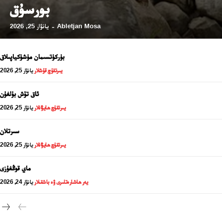
بورسۇق
Abletjan Mosa
يانۋار 25, 2026
-
بۈركۈتسىمان مۈشۈكياپىلاق
يىرتقۇچ قۇشلار
يانۋار 25, 2026
ئاق تۆش بۇلغۇن
يىرتقۇچ ھايۋانلار
يانۋار 25, 2026
سىرتلان
يىرتقۇچ ھايۋانلار
يانۋار 25, 2026
24 سائەت ئەزالىق پىلانى
ماي قوڭغۇزى
يەر ھاشارەتلىرى ۋە باشقىلار
يانۋار 24, 2026