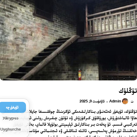
تۈڭلۈك
Admin
ئاۋغۇست 9, 2025
-
ت
ئۇيغۇرچە
تۈڭلۈك، ئۇيغۇر ئەنئەنىۋى بىناكارلىقىدىكى ئۆگزىنىڭ چوققىسىغا جايلاشقان، ئاساسلىقى
ھاۋا ئالماشتۇرۇش، يورۇقلۇق كىرگۈزۈش ۋە تۈتۈن چىقىرىش رولىنى ئوينايدىغان مۇھىم
Уйғурчә
تەركىبىي قىسىم. ئۇ پەقەت بىر بىناكارلىق ئېلېمېنتى بولۇپلا قالماي، بەلكى ئۇيغۇر
Uyghurche
خەلقىنىڭ تۇرمۇش پەلسەپىسى، ئائىلە ئىناقلىقى ۋە ئىجتىمائىي مۇناسىۋەتلىرىنى ئەكىس
ئەتتۈرىدىغان چوڭقۇر مەنىگە ئىگە مەدەنىيەت سىمۋولىدۇر.