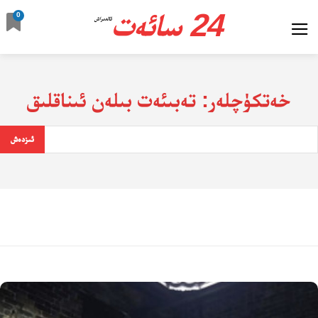
24 سائەت
0
ئالدىراش
خەتكۈچلەر:
تەبىئەت بىلەن ئىناقلىق
ئىزدەش