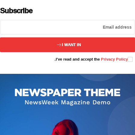
Subscribe
ئەزا بولاي
I WANT IN
.
I've read and accept the
Privacy Policy
تور بېكىتىمىز
ئاناسەھىپە
بىز كىم؟
بىزنى قوللاڭ
ئالاقىلىشىش
مۇنبەر
سەھىپىلىرىمىز