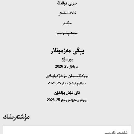
بىزنى قوللاڭ
ئالاقىلىشىش
مۇنبەر
سەھىپىلىرىمىز
يېڭى مەزمونلار
بورسۇق
ب
يانۋار 25, 2026
بۈركۈتسىمان مۈشۈكياپىلاق
يىرتقۇچ قۇشلار
يانۋار 25, 2026
ئاق تۆش بۇلغۇن
يىرتقۇچ ھايۋانلار
يانۋار 25, 2026
مۇشتەرىلىك