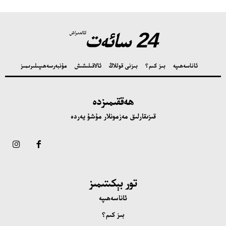
24 سائەت
ئالدىراش
ئاناسەھىپە
بىز كىم؟
بىزنى قوللاڭ
ئالاقىلىشىش
مۇنبەر
سەھىپىلىرىمىز
ھەققىمىزدە
قىزىقارلىق مەزمونلار مۇشۇ يەردە
تور بېكىتىمىز
ئاناسەھىپە
بىز كىم؟