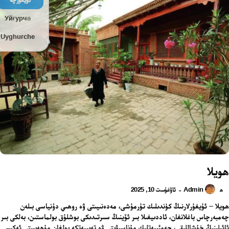
Уйғурчә
Uyghurche
ھويلا
Admin
ئاۋغۇست 10, 2025
-
ھ
ھويلا – ئۇيغۇرلارنىڭ كۈندىلىك تۇرمۇشى، مەدەنىيىتى ۋە روھىي دۇنياسى بىلەن
چەمبەرچاس باغلانغان، ئاددىيغىلا بىر ئۆينىڭ سىرتىدىكى بوشلۇق بولماستىن، بەلكى بىر
ئائىلىنىڭ خۇشاللىقى، جەمئىيەتلىك مۇناسىۋىتى ۋە تەبىيەتكە بولغان مۇھەببىتى ئەكىس