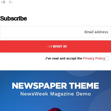
تور بېكىتىمىز
ئاناسەھىپە
Subscribe
بىز كىم؟
بىزنى قوللاڭ
ئالاقىلىشىش
I WANT IN
مۇنبەر
سەھىپىلىرىمىز
.
I've read and accept the
Privacy Policy