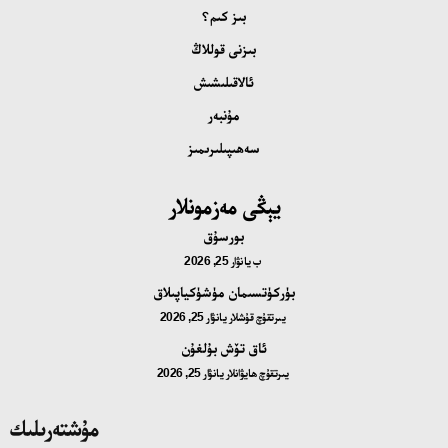
بىز كىم؟
بىزنى قوللاڭ
ئالاقىلىشىش
مۇنبەر
سەھىپىلىرىمىز
يېڭى مەزمونلار
بورسۇق
ب
يانۋار 25, 2026
بۈركۈتسىمان مۈشۈكياپىلاق
يىرتقۇچ قۇشلار
يانۋار 25, 2026
ئاق تۆش بۇلغۇن
يىرتقۇچ ھايۋانلار
يانۋار 25, 2026
مۇشتەرىلىك