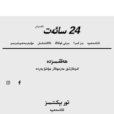
24 سائەت
ئالدىراش
ئاناسەھىپە
بىز كىم؟
بىزنى قوللاڭ
ئالاقىلىشىش
مۇنبەر
سەھىپىلىرىمىز
ھەققىمىزدە
قىزىقارلىق مەزمونلار مۇشۇ يەردە
تور بېكىتىمىز
ئاناسەھىپە