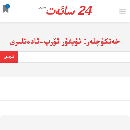
24 سائەت
0
ئالدىراش
خەتكۈچلەر:
ئۇيغۇر ئۆرپ-ئادەتلىرى
ئىزدەش