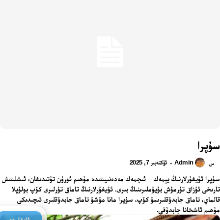
سۇپرا
Admin
ئۆكتەبىر 7, 2025
-
س
سۇپرا ئۇيغۇرلارنىڭ يېمەك – ئىچمەك مەدەنىيىتىدە مۇھىم ئورۇن تۇتىدىغان، ئىشلىتىش
تارىخى ئۇزاق تۇرمۇش بۇيۇملىرىنىڭ بىرى. ئۇيغۇرلارنىڭ تاماق تۈرلىرى كۆپ بولۇپلا
قالماي، تاماق جابدۇقلىرىمۇ كۆپ، سۇپرا مانا مۇشۇ تاماق جابدۇقلىرى ئىچىدىكى
مۇھىم ئاشخانا جابدۇقى.
ئۇيغۇرچە