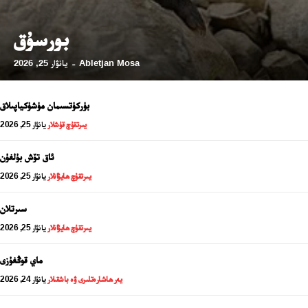
بورسۇق
Abletjan Mosa
يانۋار 25, 2026
-
24 سائەت ئەزالىق پىلانى
بۈركۈتسىمان مۈشۈكياپىلاق
يىرتقۇچ قۇشلار
يانۋار 25, 2026
ئاق تۆش بۇلغۇن
يىرتقۇچ ھايۋانلار
يانۋار 25, 2026
سىرتلان
يىرتقۇچ ھايۋانلار
يانۋار 25, 2026
ئەزا بولاي
ماي قوڭغۇزى
يەر ھاشارەتلىرى ۋە باشقىلار
يانۋار 24, 2026