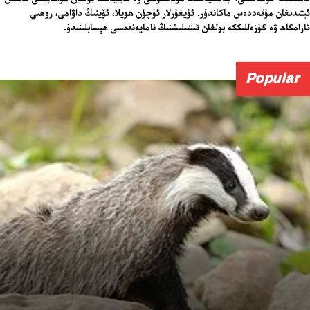
ئېتىدىغان مۇقەددەس ماكاندۇر. ئۇيغۇرلار ئۈچۈن ھويلا، ئۆينىڭ داۋامى، روھىي
ئارامگاھ ۋە گۈزەللىككە بولغان ئىنتىلىشنىڭ نامايەندىسى ھېسابلىنىدۇ.
Popular