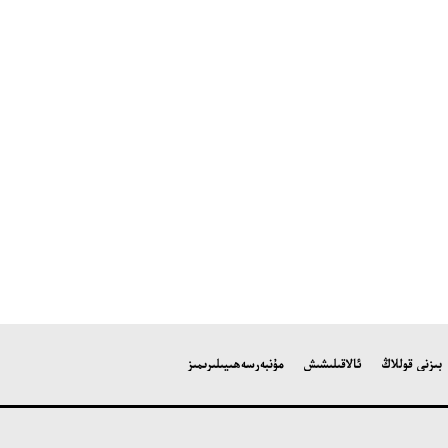
بىزنى قوللاڭ
ئالاقىلىشىش
مۇنبەر
سەھىپىلىرىمىز