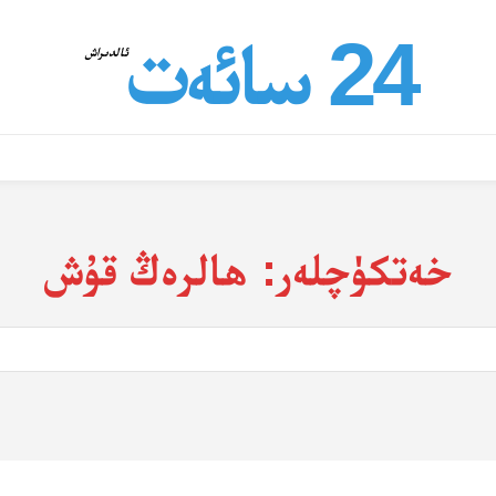
24 سائەت
ئالدىراش
خەتكۈچلەر:
ھالرەڭ قۇش