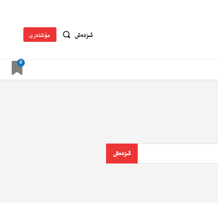
ئىزدەش
مۇشتەرى
0
ئىزدەش