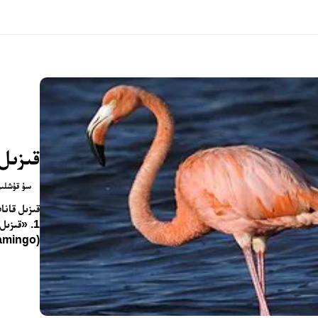
قىزىل 
سۇ قۇشلى
1. «قىزىل
(Flamingo) دۇنيادىكى ئەڭ جەلپكار ۋە ئاسان تونۇغىلى بولىدىغان...