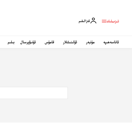
تىزىملىك
ئەزالىقىم
ئاناسەھىپە
مۇنبەر
ئۇلىنىشلار
قامۇس
ئۇنىۋېرسال
بىلىم