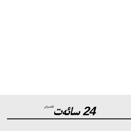
24 سائەت
ئالدىراش