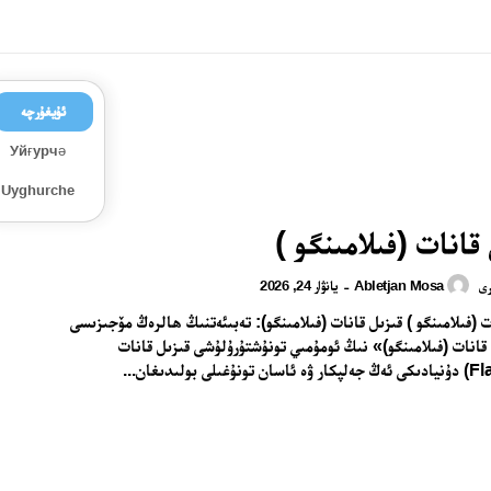
ئۇيغۇرچە
Уйғурчә
Uyghurche
قانات (فىلامىنگو )
Abletjan Mosa
يانۋار 24, 2026
-
رى
قىزىل قانات (فىلامىنگو ) قىزىل قانات (فىلامىنگو): تەبىئەتنىڭ ھالرەڭ مۆجىزىسى
 قانات (فىلامىنگو)» نىڭ ئومۇمىي تونۇشتۇرۇلۇشى قىزىل قانات