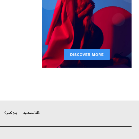
ئاناسەھىپە
بىز كىم؟