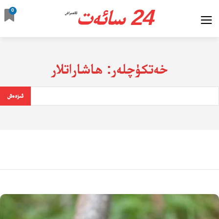
24 سائەت
0
ئالدىراش
خەتكۈچلەر:
ھاشاراتلار
ئىزدەش