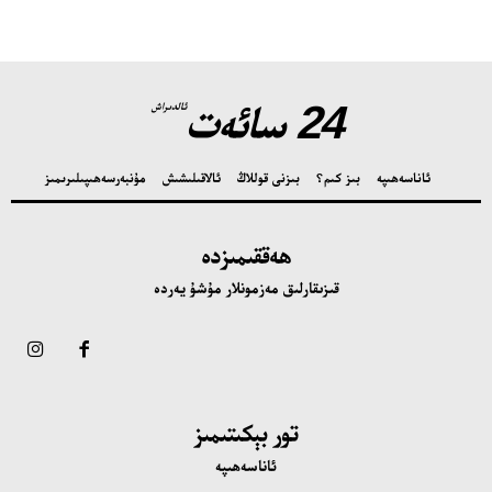
24 سائەت
ئالدىراش
ئاناسەھىپە
بىز كىم؟
بىزنى قوللاڭ
ئالاقىلىشىش
مۇنبەر
سەھىپىلىرىمىز
ھەققىمىزدە
قىزىقارلىق مەزمونلار مۇشۇ يەردە
تور بېكىتىمىز
ئاناسەھىپە