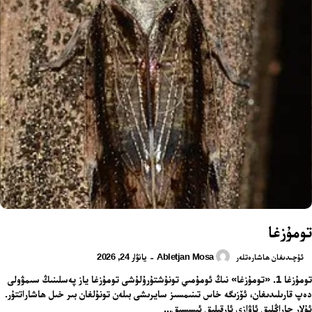
تومۇزغا
Abletjan Mosa
يانۋار 24, 2026
-
ئۇچىدىغان ھاشارەتلەر
تومۇزغا 1. «تومۇزغا» نىڭ ئومۇمىي تونۇشتۇرۇلۇشى تومۇزغا ياز پەسلىنىڭ سىمۋولى
دەپ قارىلىدىغان، ئۆزىگە خاس تىنىمسىز سايرىشى بىلەن تونۇلغان بىر خىل ھاشاراتتۇر.
ئۇلار جاراڭلىق ئاۋازى ئارقىلىق ئىسسىق...