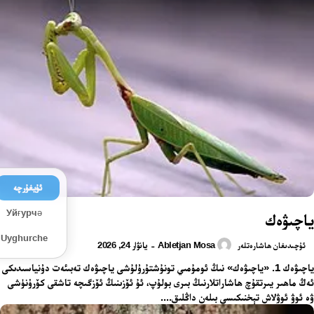
ئۇيغۇرچە
Уйғурчә
ياچىۋەك
Uyghurche
Abletjan Mosa
يانۋار 24, 2026
-
ئۇچىدىغان ھاشارەتلەر
ياچىۋەك 1. «ياچىۋەك» نىڭ ئومۇمىي تونۇشتۇرۇلۇشى ياچىۋەك تەبىئەت دۇنياسىدىكى
ئەڭ ماھىر يىرتقۇچ ھاشاراتلارنىڭ بىرى بولۇپ، ئۇ ئۆزىنىڭ ئۆزگىچە تاشقى كۆرۈنۈشى
ۋە ئوۋ ئوۋلاش تېخنىكىسى بىلەن داڭلىق....