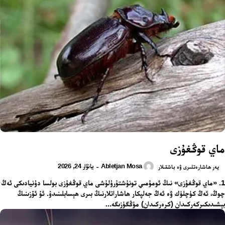
ماي قوڭغۇزى
Abletjan Mosa
يانۋار 24, 2026
-
يەر ھاشارەتلىرى ۋە باشقىلار
1. «ماي قوڭغۇزى» نىڭ ئومۇمىي تونۇشتۇرۇلۇشى ماي قوڭغۇزى بولسا دۇنيادىكى ئەڭ
چوڭ، ئەڭ كۈچلۈك ۋە ئەڭ جەلپكار ھاشاراتلارنىڭ بىرى ھېسابلىنىدۇ. ئۇ ئۆزىنىڭ
بېشىدىكىركەركىدان (كرەركىدان) مۈڭگۈزىگە...