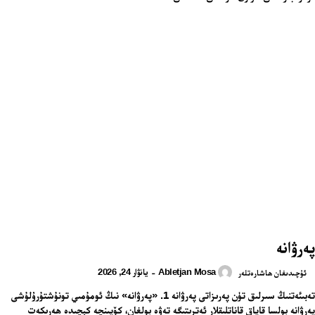
پەرۋانە
Abletjan Mosa
يانۋار 24, 2026
-
ئۇچىدىغان ھاشارەتلەر
تەبىئەتنىڭ سىرلىق تۈن پەرىزاتى پەرۋانە 1. «پەرۋانە» نىڭ ئومۇمىي تونۇشتۇرۇلۇشى
پەرۋانە بولسا قاپاق قاناتلىقلار ئەترىتىگە تەۋە بولغان، كۆپىنچە كېچىدە ھەرىكەت