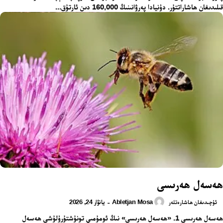
قىلىدىغان ھاشاراتتۇر. دۇنيادا پەرۋانىنىڭ 160,000 دىن ئارتۇق...
24 سائەت ئەزالىق پىلانى
ھەسەل ھەرىسى
Abletjan Mosa
يانۋار 24, 2026
-
ئۇچىدىغان ھاشارەتلەر
ھەسەل ھەرىسى 1. «ھەسەل ھەرىسى» نىڭ ئومۇمىي تونۇشتۇرۇلۇشى ھەسەل