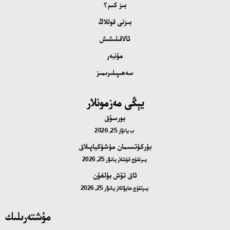
بىز كىم؟
بىزنى قوللاڭ
ئالاقىلىشىش
مۇنبەر
سەھىپىلىرىمىز
يېڭى مەزمونلار
بورسۇق
ب
يانۋار 25, 2026
بۈركۈتسىمان مۈشۈكياپىلاق
يىرتقۇچ قۇشلار
يانۋار 25, 2026
ئاق تۆش بۇلغۇن
يىرتقۇچ ھايۋانلار
يانۋار 25, 2026
مۇشتەرىلىك