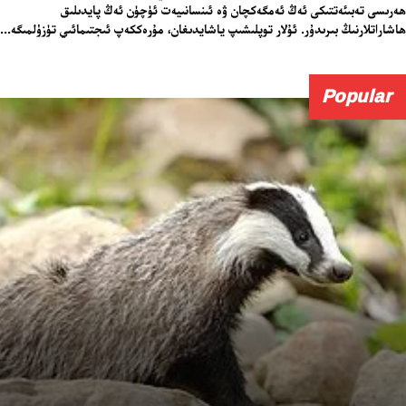
ھەرىسى تەبىئەتتىكى ئەڭ ئەمگەكچان ۋە ئىنسانىيەت ئۈچۈن ئەڭ پايدىلىق
ھاشاراتلارنىڭ بىرىدۇر. ئۇلار توپلىشىپ ياشايدىغان، مۇرەككەپ ئىجتىمائىي تۈزۈلمىگە...
Popular
ئەزا بولاي
تور بېكىتىمىز
ئاناسەھىپە
بىز كىم؟
بىزنى قوللاڭ
ئالاقىلىشىش
مۇنبەر
سەھىپىلىرىمىز