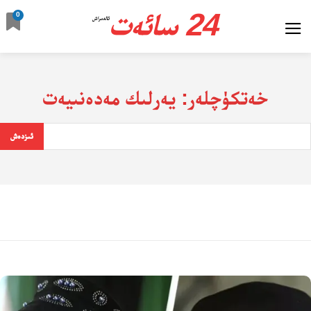
24 سائەت
0
ئالدىراش
خەتكۈچلەر:
يەرلىك مەدەنىيەت
ئىزدەش