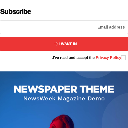
Subscribe
ئەزا بولاي
I WANT IN
.
I've read and accept the
Privacy Policy
تور بېكىتىمىز
ئاناسەھىپە
بىز كىم؟
بىزنى قوللاڭ
ئالاقىلىشىش
مۇنبەر
سەھىپىلىرىمىز