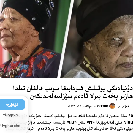
دۇنيادىكى يوقىلىش گىردابىغا بېرىپ قالغان تىلدا
ھازىر پەقەت بىرلا ئادەم سۆزلىيەلەيدىكەن
ئۇيغۇرچە
Admin
سېنتەبىر 23, 2025
-
خەۋەرلەر
Уйғурчә
20 مىڭ يىلدىن ئارتۇق تارىخقا ئىگە بىر تىل يوقىلىپ كېتىش خەۋپىگە دۇچ كەلمەكتە.
N|uu تىلى (تەلەپپۇزىدا «N» بىلەن «uu» ئارىسىدا چېكىلدىما ئاۋاز چىقىرىلىدۇ)
Uyghurche
دۇنيادىكى ئەڭ خەتەرلىك تىل بولۇپ، ھازىر پەقەت بىرلا ئادەم - ئوما كاترىنا ئېساۋ