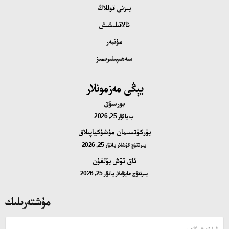
بىزنى قوللاڭ
ئالاقىلىشىش
مۇنبەر
سەھىپىلىرىمىز
يېڭى مەزمونلار
بورسۇق
ب
يانۋار 25, 2026
بۈركۈتسىمان مۈشۈكياپىلاق
يىرتقۇچ قۇشلار
يانۋار 25, 2026
ئاق تۆش بۇلغۇن
يىرتقۇچ ھايۋانلار
يانۋار 25, 2026
مۇشتەرىلىك