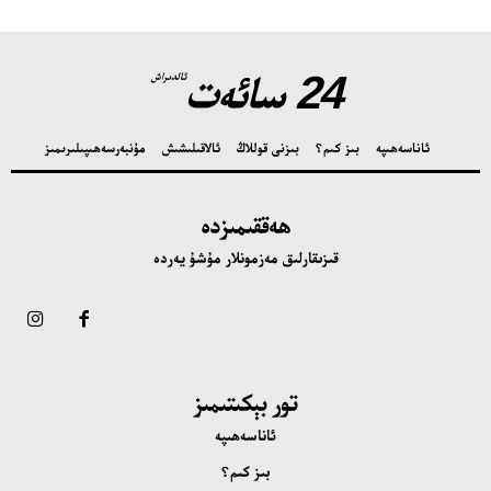
24 سائەت
ئالدىراش
ئاناسەھىپە
بىز كىم؟
بىزنى قوللاڭ
ئالاقىلىشىش
مۇنبەر
سەھىپىلىرىمىز
ھەققىمىزدە
قىزىقارلىق مەزمونلار مۇشۇ يەردە
تور بېكىتىمىز
ئاناسەھىپە
بىز كىم؟