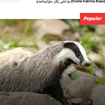
(Ouma Katrina Esau) بۇ تىلنى راۋان سۆزلىيەلەيدۇ.
Popular