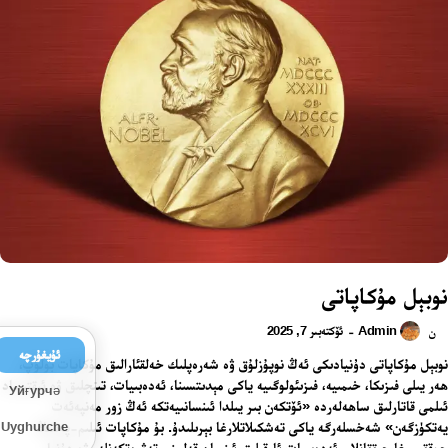
نوبېل مۇكاپاتى
Admin
ئۆكتەبىر 7, 2025
-
ن
ئۇيغۇرچە
نوبېل مۇكاپاتى دۇنيادىكى ئەڭ نوپۇزلۇق ۋە شەرەپلىك خەلقئارالىق مۇكاپات بولۇپ،
ھەر يىلى فىزىكا، خىمىيە، فىزىئولوگىيە ياكى مېدىتسىنا، ئەدەبىيات، تىنچلىق ۋە ئىقتىساد
Уйғурчә
ئىلمى قاتارلىق ساھەلەردە «ئۆتكەن بىر يىلدا ئىنسانىيەتكە ئەڭ زور مەنپەئەت
يەتكۈزگەن» شەخسلەرگە ياكى تەشكىلاتلارغا بېرىلىدۇ. بۇ مۇكاپات ئىلىم-پەننىڭ
Uyghurche
چوققىسىغا چىققانلار، ئەدەبىيات ئارقىلىق ئىنسان قەلبىنى تەۋرەتكەنلەر ۋە دۇنيا