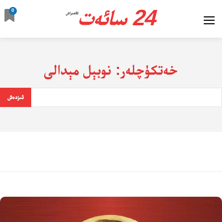
24 سائەت
0
ئالدىراش
خەتكۈچلەر:
نوبېل مېدالى
ئىزدەش