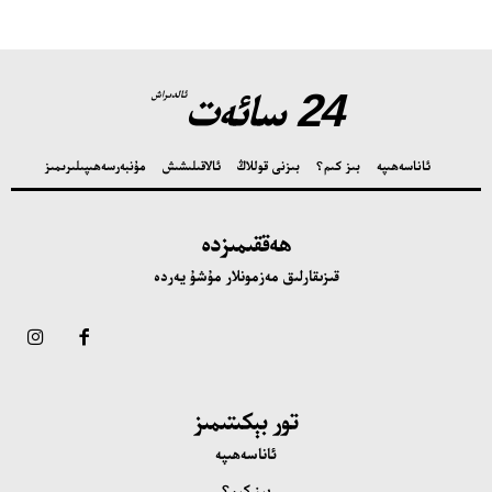
24 سائەت
ئالدىراش
ئاناسەھىپە
بىز كىم؟
بىزنى قوللاڭ
ئالاقىلىشىش
مۇنبەر
سەھىپىلىرىمىز
ھەققىمىزدە
قىزىقارلىق مەزمونلار مۇشۇ يەردە
تور بېكىتىمىز
ئاناسەھىپە
بىز كىم؟