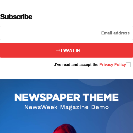
Subscribe
ئەزا بولاي
I WANT IN
.
I've read and accept the
Privacy Policy
تور بېكىتىمىز
ئاناسەھىپە
بىز كىم؟
بىزنى قوللاڭ
ئالاقىلىشىش
مۇنبەر
سەھىپىلىرىمىز