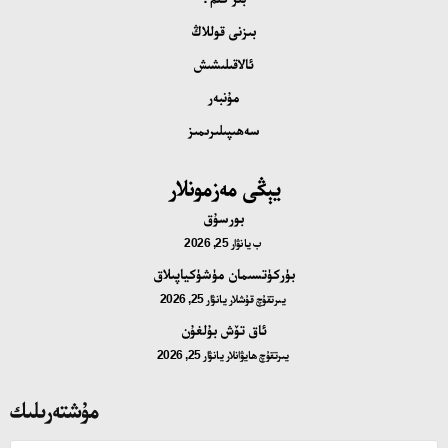
بىزنى قوللاڭ
ئالاقىلىشىش
مۇنبەر
سەھىپىلىرىمىز
يېڭى مەزمونلار
بورسۇق
ب
يانۋار 25, 2026
بۈركۈتسىمان مۈشۈكياپىلاق
يىرتقۇچ قۇشلار
يانۋار 25, 2026
ئاق تۆش بۇلغۇن
يىرتقۇچ ھايۋانلار
يانۋار 25, 2026
مۇشتەرىلىك