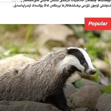
تىنچلىقى ئۈچۈن ئۆزىنى بېغىشلىغانلارغا بېرىلگەن ئەڭ يۈكسەك ئېتىراپنامىدۇر.
Popular