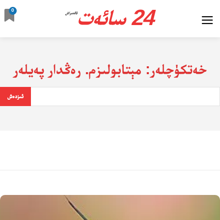
24 سائەت
0
ئالدىراش
خەتكۈچلەر:
مېتابولىزم. رەڭدار پەيلەر
ئىزدەش