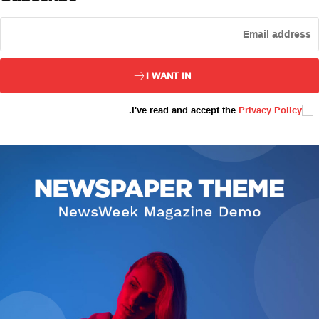
ئەزا بولاي
I WANT IN
.
I've read and accept the
Privacy Policy
تور بېكىتىمىز
ئاناسەھىپە
بىز كىم؟
بىزنى قوللاڭ
ئالاقىلىشىش
مۇنبەر
سەھىپىلىرىمىز