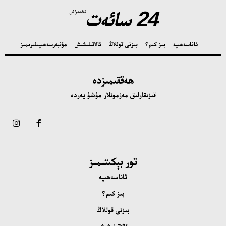
24 سائەت
ئالدىراش
ئاناسەھىپە
بىز كىم؟
بىزنى قوللاڭ
ئالاقىلىشىش
مۇنبەر
سەھىپىلىرىمىز
ھەققىمىزدە
قىزىقارلىق مەزمونلار مۇشۇ يەردە
تور بېكىتىمىز
ئاناسەھىپە
بىز كىم؟
بىزنى قوللاڭ