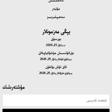
ئالاقىلىشىش
مۇنبەر
سەھىپىلىرىمىز
يېڭى مەزمونلار
بورسۇق
ب
يانۋار 25, 2026
بۈركۈتسىمان مۈشۈكياپىلاق
يىرتقۇچ قۇشلار
يانۋار 25, 2026
ئاق تۆش بۇلغۇن
يىرتقۇچ ھايۋانلار
يانۋار 25, 2026
مۇشتەرىلىك