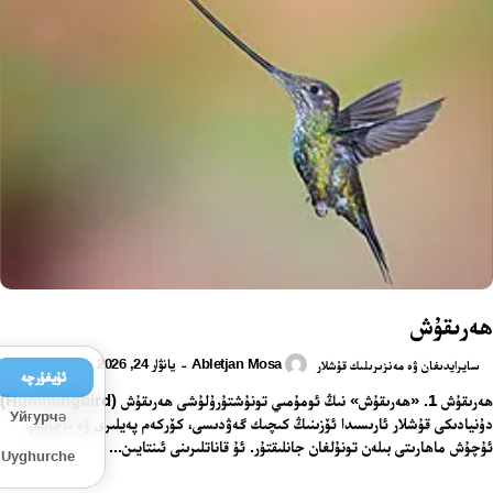
ھەرىقۇش
Abletjan Mosa
يانۋار 24, 2026
-
سايرايدىغان ۋە مەنزىرىلىك قۇشلار
ئۇيغۇرچە
ھەرىقۇش 1. «ھەرىقۇش» نىڭ ئومۇمىي تونۇشتۇرۇلۇشى ھەرىقۇش (Hummingbird)
Уйғурчә
دۇنيادىكى قۇشلار ئارىسىدا ئۆزىنىڭ كىچىك گەۋدىسى، كۆركەم پەيلىرى ۋە ئاجايىپ
ئۇچۇش ماھارىتى بىلەن تونۇلغان جانلىقتۇر. ئۇ قاناتلىرىنى ئىنتايىن...
Uyghurche