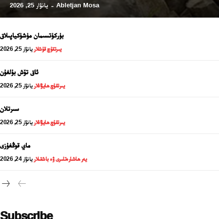
Abletjan Mosa
يانۋار 25, 2026
-
بۈركۈتسىمان مۈشۈكياپىلاق
يىرتقۇچ قۇشلار
يانۋار 25, 2026
ئاق تۆش بۇلغۇن
يىرتقۇچ ھايۋانلار
يانۋار 25, 2026
سىرتلان
يىرتقۇچ ھايۋانلار
يانۋار 25, 2026
24 سائەت ئەزالىق پىلانى
ماي قوڭغۇزى
يەر ھاشارەتلىرى ۋە باشقىلار
يانۋار 24, 2026
Subscribe