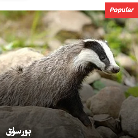
Popular
بورسۇق