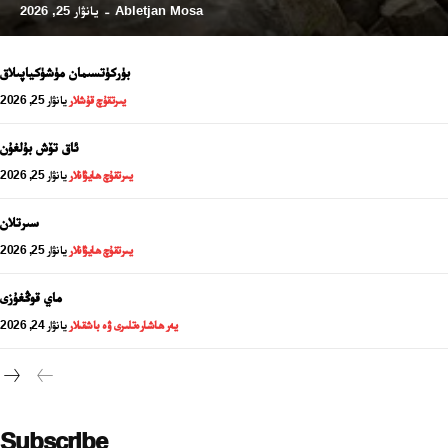
Abletjan Mosa
يانۋار 25, 2026
-
بۈركۈتسىمان مۈشۈكياپىلاق
يىرتقۇچ قۇشلار
يانۋار 25, 2026
ئاق تۆش بۇلغۇن
يىرتقۇچ ھايۋانلار
يانۋار 25, 2026
سىرتلان
يىرتقۇچ ھايۋانلار
يانۋار 25, 2026
24 سائەت ئەزالىق پىلانى
ماي قوڭغۇزى
يەر ھاشارەتلىرى ۋە باشقىلار
يانۋار 24, 2026
Subscribe