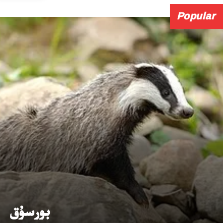
Popular
بورسۇق