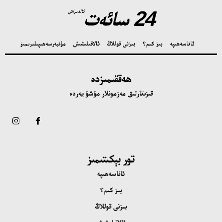
24 سائەت
ئالدىراش
ئاناسەھىپە
بىز كىم؟
بىزنى قوللاڭ
ئالاقىلىشىش
مۇنبەر
سەھىپىلىرىمىز
ھەققىمىزدە
قىزىقارلىق مەزمونلار مۇشۇ يەردە
تور بېكىتىمىز
ئاناسەھىپە
بىز كىم؟
بىزنى قوللاڭ