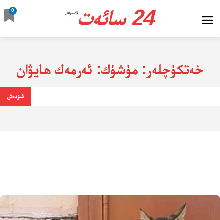
24 سائەت
0
ئالدىراش
خەتكۈچلەر:
مۈشۈك: ئەرمەك ھايۋان
ئىزدەش