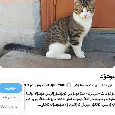
مۈشۈك
Abletjan Mosa
يانۋار 23, 2026
-
ئۆي ھايۋانلىرى ۋە ئەرمەك ھايۋانلار
ئۇيغۇرچە
مۈشۈك 1. «مۈشۈك» نىڭ ئومۇمىي تونۇشتۇرۇلۇشى مۈشۈك بولسا سۈت ئەمگۈچى
Уйғурчә
ھايۋانلار ئىچىدىكى ئەڭ ئومۇملاشقان ئائىلە ھايۋانلىرىنىڭ بىرى. ئۇلار ئەپچىل
گەۋدىسى، ئۆتكۈر سېزىش ئەزالىرى ۋە سۆيۈملۈك تاشقى...
Uyghurche