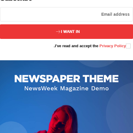
ئەزا بولاي
I WANT IN
.
I've read and accept the
Privacy Policy
تور بېكىتىمىز
ئاناسەھىپە
بىز كىم؟
بىزنى قوللاڭ
ئالاقىلىشىش
مۇنبەر
سەھىپىلىرىمىز