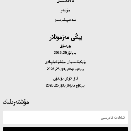
ئالاقىلىشىش
مۇنبەر
سەھىپىلىرىمىز
يېڭى مەزمونلار
بورسۇق
ب
يانۋار 25, 2026
بۈركۈتسىمان مۈشۈكياپىلاق
يىرتقۇچ قۇشلار
يانۋار 25, 2026
ئاق تۆش بۇلغۇن
يىرتقۇچ ھايۋانلار
يانۋار 25, 2026
مۇشتەرىلىك