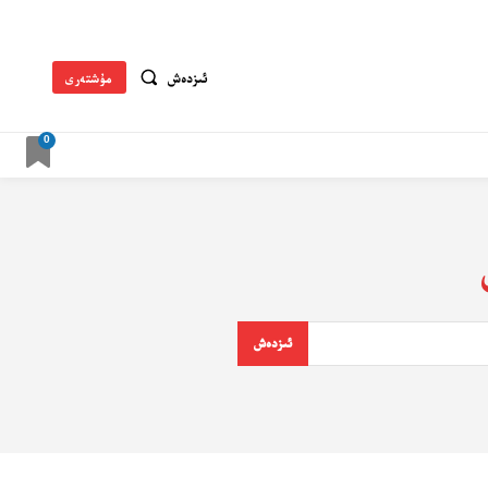
ئىزدەش
مۇشتەرى
0
ئىزدەش