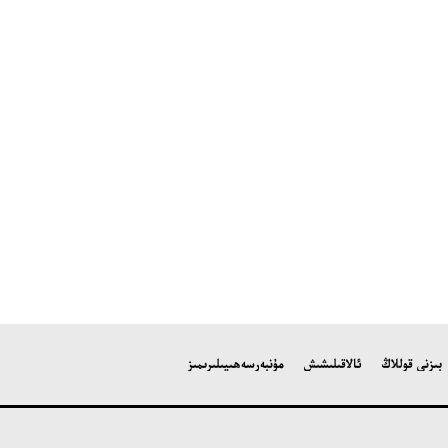
بىزنى قوللاڭ
ئالاقىلىشىش
مۇنبەر
سەھىپىلىرىمىز