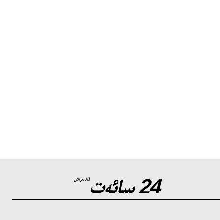
24 سائەت
ئالدىراش