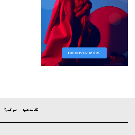
ئاناسەھىپە
بىز كىم؟