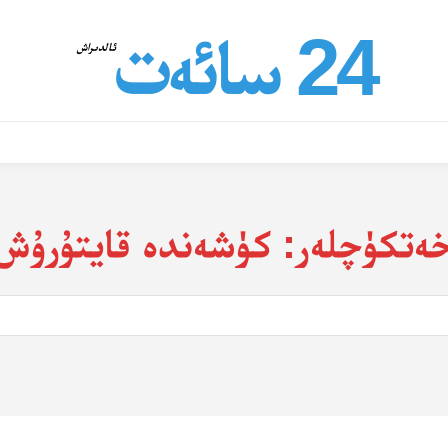
24 سائەت
ئالدىراش
ەتكۈچلەر:
كۈشەندە قايتۇرۇش