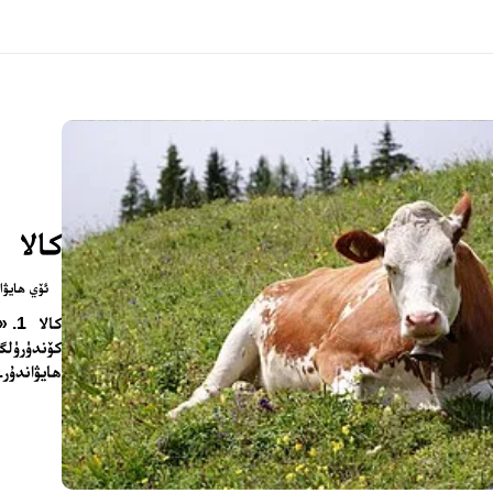
كالا
ئۆي ھايۋان
كال
كۆندۈرۈلگە
ھايۋاندۇر.