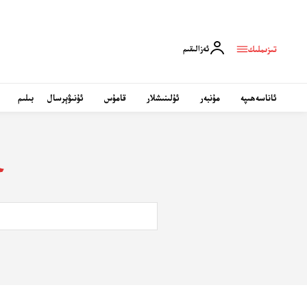
تىزىملىك
ئەزالىقىم
ئاناسەھىپە
مۇنبەر
ئۇلىنىشلار
قامۇس
ئۇنىۋېرسال
بىلىم
خ