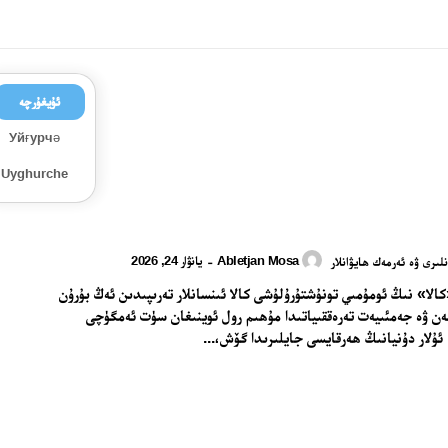
ئۇيغۇرچە
Уйғурчә
Uyghurche
Abletjan Mosa
يانۋار 24, 2026
-
لىرى ۋە ئەرمەك ھايۋانلار
ا 1. «كالا» نىڭ ئومۇمىي تونۇشتۇرۇلۇشى كالا ئىنسانلار تەرىپىدىن ئەڭ بۇرۇن
ن ۋە جەمئىيەت تەرەققىياتىدا مۇھىم رول ئوينىغان سۈت ئەمگۈچى
 ئۇلار دۇنيانىڭ ھەرقايسى جايلىرىدا گۆش،...