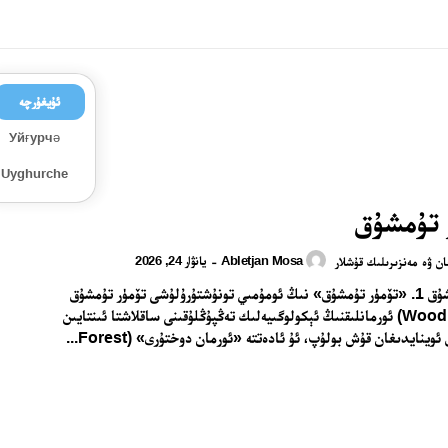
ئۇيغۇرچە
Уйғурчә
Uyghurche
 تۇمشۇق
Abletjan Mosa
يانۋار 24, 2026
-
ان ۋە مەنزىرىلىك قۇشلار
تۆمۈر تۇمشۇق 1. «تۆمۈر تۇمشۇق» نىڭ ئومۇمىي تونۇشتۇرۇلۇشى تۆمۈر تۇمشۇق
(Woodpecker) ئورمانلىقنىڭ ئېكولوگىيەلىك تەڭپۇڭلۇقىنى ساقلاشتا ئىنتايىن
وينايدىغان قۇش بولۇپ، ئۇ ئادەتتە «ئورمان دوختۇرى» (Forest...