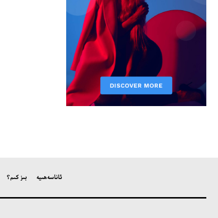
ئاناسەھىپە
بىز كىم؟