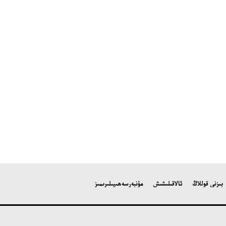
بىزنى قوللاڭ
ئالاقىلىشىش
مۇنبەر
سەھىپىلىرىمىز