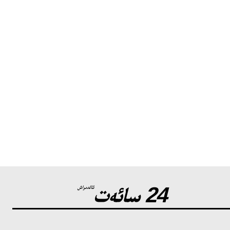
24 سائەت
ئالدىراش