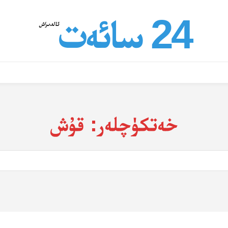
24 سائەت
ئالدىراش
خەتكۈچلەر:
قۇش