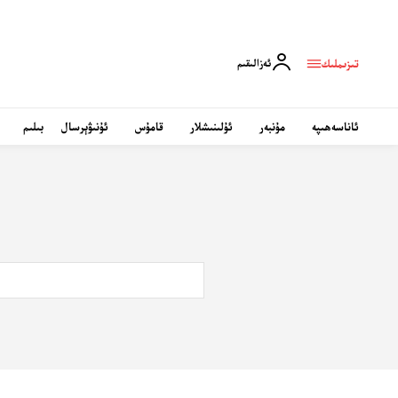
تىزىملىك
ئەزالىقىم
ئاناسەھىپە
مۇنبەر
ئۇلىنىشلار
قامۇس
ئۇنىۋېرسال
بىلىم