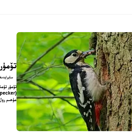
تۆمۈر
سايرايدىغ
مۇھىم رول ئ