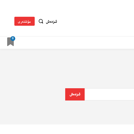
ئىزدەش
مۇشتەرى
0
ئىزدەش