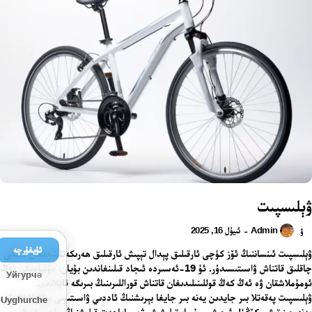
ۋېلىسپىت
Admin
ئىيۇل 16, 2025
-
ۋ
ئۇيغۇرچە
ۋېلىسپىت ئىنساننىڭ ئۆز كۈچى ئارقىلىق پېدال تېپىش ئارقىلىق ھەرىكەتلىنىدىغان ئىككى
چاقلىق قاتناش ۋاسىتىسىدۇر. ئۇ 19-ئەسىردە ئىجاد قىلىنغاندىن بۇيان، دۇنيادىكى ئەڭ
Уйғурчә
ئومۇملاشقان ۋە ئەڭ كەڭ قوللىنىلىدىغان قاتناش قوراللىرىنىڭ بىرىگە ئايلاندى.
ۋېلىسپىت پەقەتلا بىر جايدىن يەنە بىر جايغا بېرىشنىڭ ئاددىي ۋاسىتىسى بولۇپلا قالماي،
Uyghurche
يەنە چېنىقىش، كۆڭۈل ئېچىش، مۇسابىقىلىشىش ۋە ساياھەت قىلىشنىڭ مۇھىم قورالى،