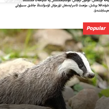
شۇنداقلا يېشىل، مۇھىت ئاسرايدىغان تۇرمۇش ئۇسۇلىنىڭ جانلىق سىمۋولى
ھېسابلىنىدۇ.
Popular