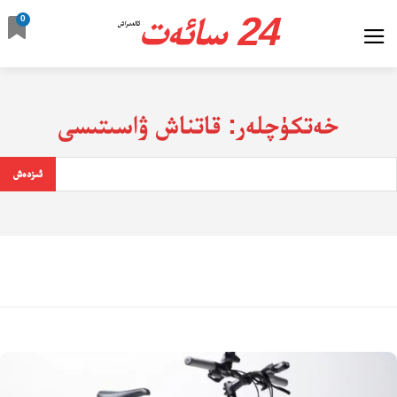
24 سائەت
0
ئالدىراش
خەتكۈچلەر:
قاتناش ۋاسىتىسى
ئىزدەش