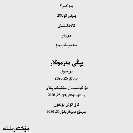
بىز كىم؟
بىزنى قوللاڭ
ئالاقىلىشىش
مۇنبەر
سەھىپىلىرىمىز
يېڭى مەزمونلار
بورسۇق
ب
يانۋار 25, 2026
بۈركۈتسىمان مۈشۈكياپىلاق
يىرتقۇچ قۇشلار
يانۋار 25, 2026
ئاق تۆش بۇلغۇن
يىرتقۇچ ھايۋانلار
يانۋار 25, 2026
مۇشتەرىلىك