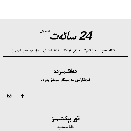
24 سائەت
ئالدىراش
ئاناسەھىپە
بىز كىم؟
بىزنى قوللاڭ
ئالاقىلىشىش
مۇنبەر
سەھىپىلىرىمىز
ھەققىمىزدە
قىزىقارلىق مەزمونلار مۇشۇ يەردە
تور بېكىتىمىز
ئاناسەھىپە