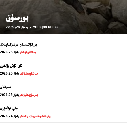
بورسۇق
Abletjan Mosa
يانۋار 25, 2026
-
بۈركۈتسىمان مۈشۈكياپىلاق
يىرتقۇچ قۇشلار
يانۋار 25, 2026
ئاق تۆش بۇلغۇن
يىرتقۇچ ھايۋانلار
يانۋار 25, 2026
سىرتلان
24 سائەت ئەزالىق پىلانى
يىرتقۇچ ھايۋانلار
يانۋار 25, 2026
ماي قوڭغۇزى
يەر ھاشارەتلىرى ۋە باشقىلار
يانۋار 24, 2026