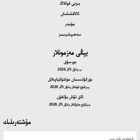
بىزنى قوللاڭ
ئالاقىلىشىش
مۇنبەر
سەھىپىلىرىمىز
يېڭى مەزمونلار
بورسۇق
ب
يانۋار 25, 2026
بۈركۈتسىمان مۈشۈكياپىلاق
يىرتقۇچ قۇشلار
يانۋار 25, 2026
ئاق تۆش بۇلغۇن
يىرتقۇچ ھايۋانلار
يانۋار 25, 2026
مۇشتەرىلىك