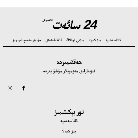
24 سائەت
ئالدىراش
ئاناسەھىپە
بىز كىم؟
بىزنى قوللاڭ
ئالاقىلىشىش
مۇنبەر
سەھىپىلىرىمىز
ھەققىمىزدە
قىزىقارلىق مەزمونلار مۇشۇ يەردە
تور بېكىتىمىز
ئاناسەھىپە
بىز كىم؟