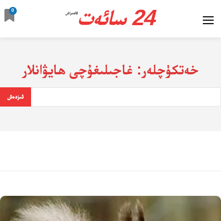
24 سائەت
0
ئالدىراش
خەتكۈچلەر:
غاجىلىغۇچى ھايۋانلار
ئىزدەش