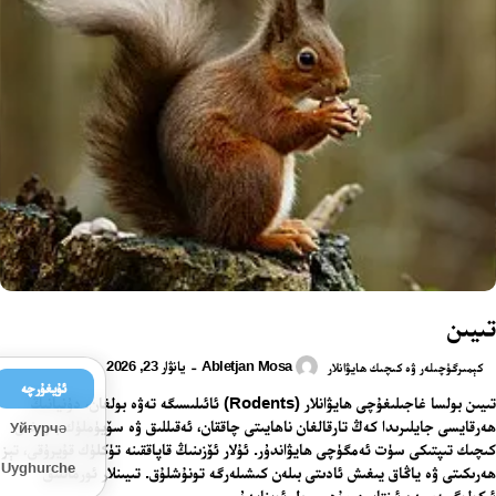
تىيىن
Abletjan Mosa
يانۋار 23, 2026
-
كېمىرگۈچىلەر ۋە كىچىك ھايۋانلار
ئۇيغۇرچە
تىيىن بولسا غاجىلىغۇچى ھايۋانلار (Rodents) ئائىلىسىگە تەۋە بولغان، دۇنيانىڭ
ھەرقايسى جايلىرىدا كەڭ تارقالغان ناھايىتى چاققان، ئەقىللىق ۋە سۆيۈملۈك بىر خىل
Уйғурчә
كىچىك تىپتىكى سۈت ئەمگۈچى ھايۋاندۇر. ئۇلار ئۆزىنىڭ قاپاققىنە تۈكلۈك قۇيرۇقى، تېز
Uyghurche
ھەرىكىتى ۋە ياڭاق يىغىش ئادىتى بىلەن كىشىلەرگە تونۇشلۇق. تىيىنلار ئورمانلىق
ئېكولوگىيەسىدە ئىنتايىن مۇھىم رول ئوينايدۇ.