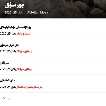
بورسۇق
Abletjan Mosa
يانۋار 25, 2026
-
بۈركۈتسىمان مۈشۈكياپىلاق
يىرتقۇچ قۇشلار
يانۋار 25, 2026
ئاق تۆش بۇلغۇن
يىرتقۇچ ھايۋانلار
يانۋار 25, 2026
سىرتلان
يىرتقۇچ ھايۋانلار
يانۋار 25, 2026
24 سائەت ئەزالىق پىلانى
ماي قوڭغۇزى
يەر ھاشارەتلىرى ۋە باشقىلار
يانۋار 24, 2026