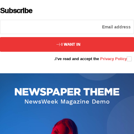
Subscribe
ئەزا بولاي
I WANT IN
.
I've read and accept the
Privacy Policy
تور بېكىتىمىز
ئاناسەھىپە
بىز كىم؟
بىزنى قوللاڭ
ئالاقىلىشىش
مۇنبەر
سەھىپىلىرىمىز