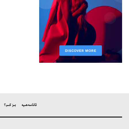
ئاناسەھىپە
بىز كىم؟