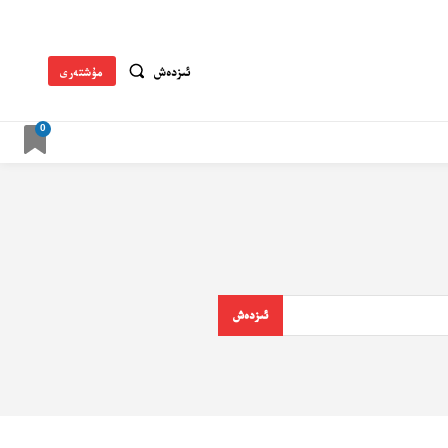
ئىزدەش
مۇشتەرى
0
ئىزدەش