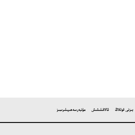
بىزنى قوللاڭ
ئالاقىلىشىش
مۇنبەر
سەھىپىلىرىمىز