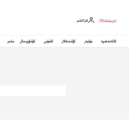
تىزىملىك
ئەزالىقىم
ئاناسەھىپە
مۇنبەر
ئۇلىنىشلار
قامۇس
ئۇنىۋېرسال
بىلىم