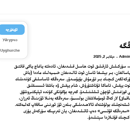
ئۇيغۇرچە
Уйғурчә
گە
Uyghurche
Admi
دېكابىر 2, 2025
-
سۈركىلىش ئارقىلىق ئوت ھاسىل قىلىدىغان، ئادەتتە ياغاچ ياكى قاتتىق
اسالغان، بىر بېشىغا ئاسان ئوت ئالىدىغان خىمىيەلىك ماددا (باش
ركەلگەن كىچىك بىر تۇرمۇش بۇيۇمىدۇر. سەرەڭگە ئاساسلىقى كۈندىلىك
وت يېقىش، تاماكا تۇتاشتۇرۇش، شام يېقىش ۋە باشقا ئىسسىقلىق
ى قوزغىتىش ئۈچۈن ئىشلىتىلىدۇ. گەرچە بۈگۈنكى كۈندە ئېلېكتىرونلۇق
قماق) لار كەڭ ئومۇملاشقان بولسىمۇ، سەرەڭگە يەنىلا ئۆزىنىڭ ئەرزان،
ئىشەنچلىك بولۇشتەك ئالاھىدىلىكى بىلەن ئۆز ئورنىنى ساقلاپ كەلمەكتە.
 «سەرەڭگە قۇتىسى» دەپ ئاتىلىدىغان، يان تەرىپىگە سۈركەش يۈزى
كىچىك قۇتىلاردا سېتىلىدۇ.