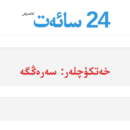
24 سائەت
ئالدىراش
خەتكۈچلەر:
سەرەڭگە