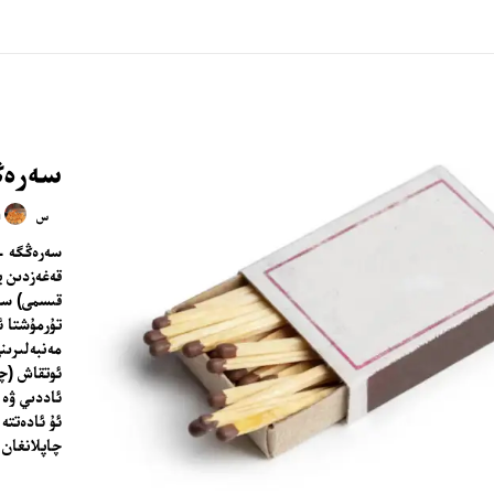
سەرەڭ
n
س
سەرەڭگە — 
قەغەزدىن ي
قىسمى) سۈ
تۇرمۇشتا ئ
مەنبەلىرىن
ئوتقاش (چا
ئاددىي ۋە 
ئۇ ئادەتتە
چاپلانغان 