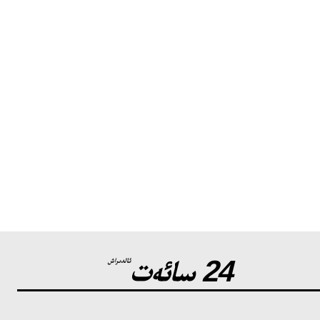
24 سائەت
ئالدىراش