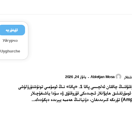
ئۇيغۇرچە
Уйғурчә
Uyghurche
Abletjan Mosa
يانۋار 24, 2026
-
ىقلار
سۇ ۋە قۇرۇقلۇقنىڭ چاققان ئەلچىسى پاقا 1. «پاقا» نىڭ ئومۇمىي تونۇشتۇرۇلۇشى
 ئومۇرتقىلىق ھايۋانلار ئىچىدىكى قۇروقلۇق ۋە سۇدا ياشىغۇچىلار