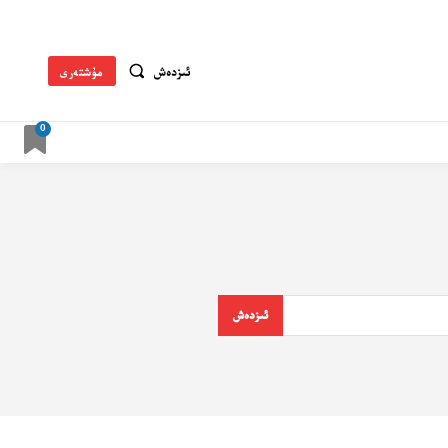
ئىزدەش
مۇشتەرى
0
ئىزدەش