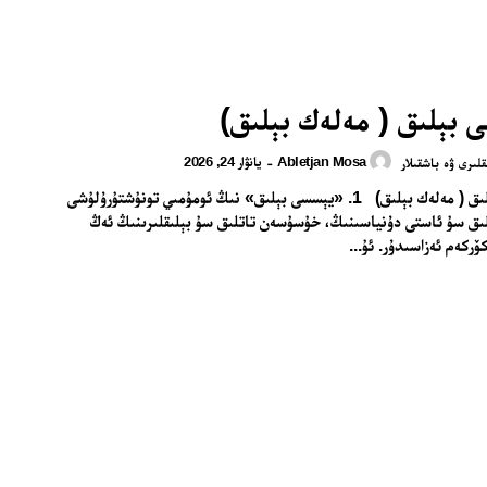
 بېلىق ( مەلەك بېلىق)
Abletjan Mosa
يانۋار 24, 2026
-
قلىرى ۋە باشقىلار
يېسسى بېلىق ( مەلەك بېلىق) 1. «يېسسى بېلىق» نىڭ ئومۇمىي تونۇشتۇرۇلۇشى
ىق سۇ ئاستى دۇنياسىنىڭ، خۇسۇسەن تاتلىق سۇ بېلىقلىرىنىڭ ئەڭ
ۆركەم ئەزاسىدۇر. ئۇ...