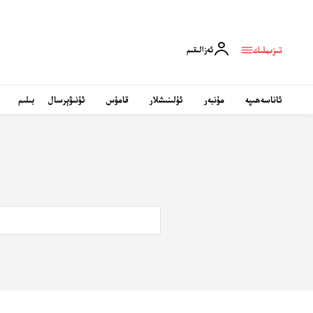
تىزىملىك
ئەزالىقىم
ئاناسەھىپە
مۇنبەر
ئۇلىنىشلار
قامۇس
ئۇنىۋېرسال
بىلىم