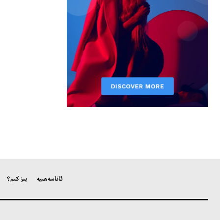
ئاناسەھىپە
بىز كىم؟