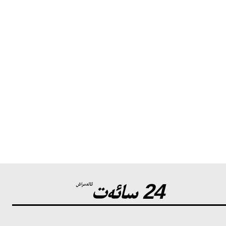
24 سائەت
ئالدىراش