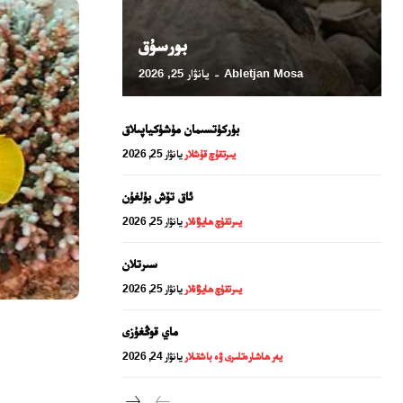
بورسۇق
Abletjan Mosa
يانۋار 25, 2026
-
بۈركۈتسىمان مۈشۈكياپىلاق
يىرتقۇچ قۇشلار
يانۋار 25, 2026
ئاق تۆش بۇلغۇن
يىرتقۇچ ھايۋانلار
يانۋار 25, 2026
24 سائەت ئەزالىق پىلانى
سىرتلان
يىرتقۇچ ھايۋانلار
يانۋار 25, 2026
ماي قوڭغۇزى
يەر ھاشارەتلىرى ۋە باشقىلار
يانۋار 24, 2026