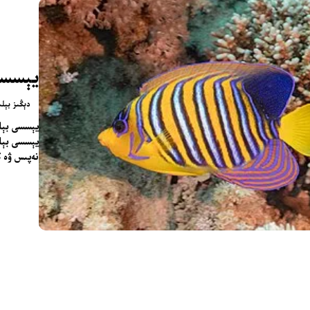
يېسسى
دېڭىز بېلى
يېسسى بېل
نەپىس ۋە ك
تور بېكىتىمىز
ئاناسەھىپە
بىز كىم؟
بىزنى قوللاڭ
ئالاقىلىشىش