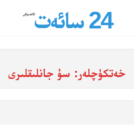
24 سائەت
ئالدىراش
خەتكۈچلەر:
سۇ جانلىقلىرى