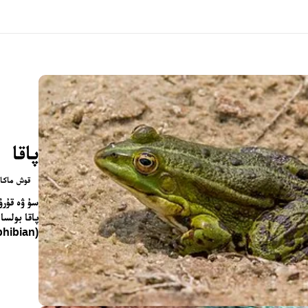
پاقا
قوش ماكانل
پاقا بولسا
(Amphibian) تۈرىگە كىرىدىغان، دۇنيانىڭ ھەممە يېرىدە دېگۈدەك...