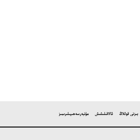
بىزنى قوللاڭ
ئالاقىلىشىش
مۇنبەر
سەھىپىلىرىمىز