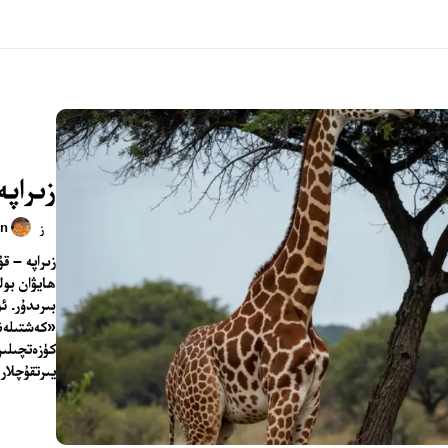
زىراپە
n
ز
زىراپە – ق
ھايۋان بول
بىرىدۇر. ئ
«كەشتىلەنگ
كۈزەتچىلىر
يىرتقۇچلار