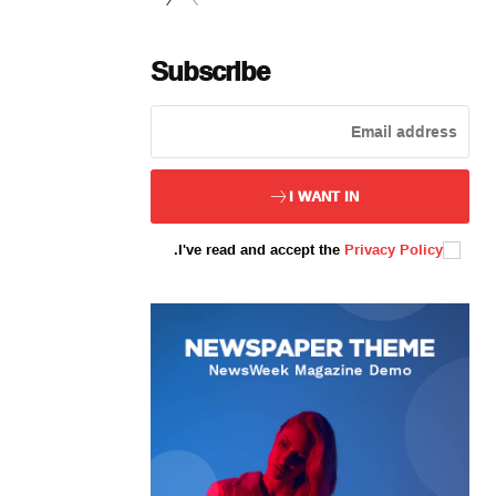
Subscribe
ئەزا بولاي
I WANT IN
.
I've read and accept the
Privacy Policy