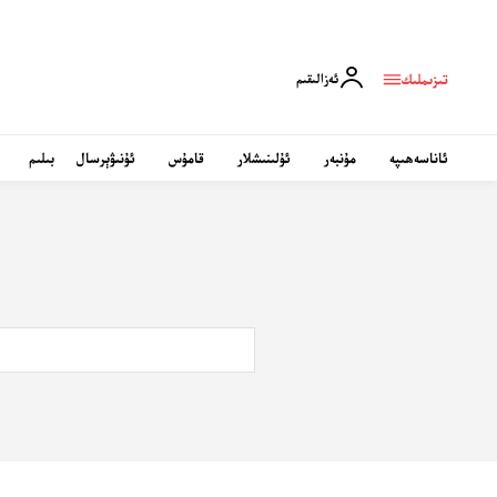
تىزىملىك
ئەزالىقىم
ئاناسەھىپە
مۇنبەر
ئۇلىنىشلار
قامۇس
ئۇنىۋېرسال
بىلىم