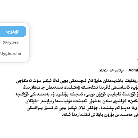
ئۇيغۇرچە
Уйғурчә
Uyghurche
Admi
دېكابىر 14, 2025
-
ۇرۇقلۇقتا ياشايدىغان ھايۋانلار ئىچىدىكى بويى ئەڭ ئېگىز سۈت ئەمگۈچى
ۇپ، ئاساسلىقى ئافرىقا قىتئەسىگە ۋەكىللىك قىلىدىغان جانلىقلارنىڭ
ۇ ئۆزىنىڭ ئاجايىپ ئۇزۇن بوينى، ئىنچىكە پۇتلىرى ۋە بەدىنىدىكى ئۆزگىچە
ەن» گۈللىرى بىلەن مەشھۇر. تەبىئەت دۇنياسىدا زىراپىلەر «ئوتلاق
ى» دەپمۇ تەرىپلىنىدۇ، چۈنكى ئۇلار ئېگىز بويى ئارقىلىق يىراقتىكى
نى ھەممىدىن بۇرۇن بايقاش ئىقتىدارىغا ئىگە.