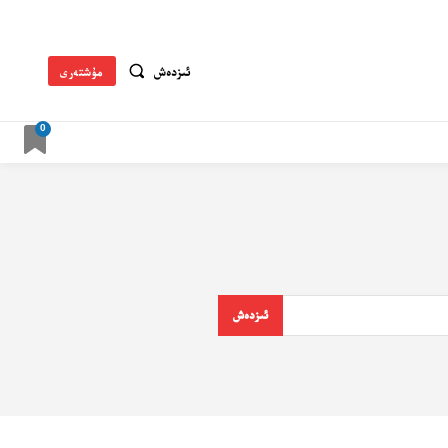
ئىزدەش
مۇشتەرى
0
ئىزدەش