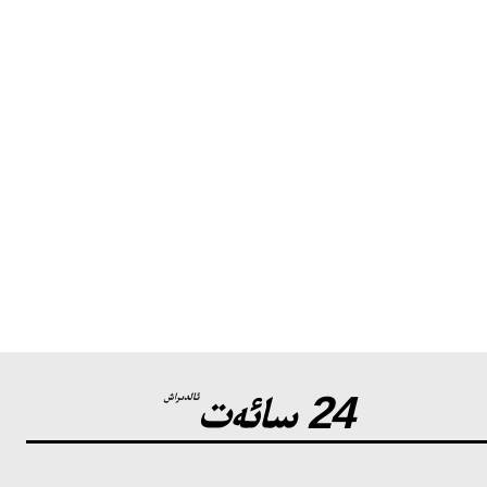
24 سائەت
ئالدىراش