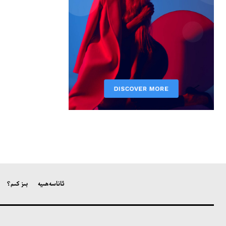
ئاناسەھىپە
بىز كىم؟