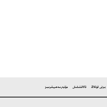
بىزنى قوللاڭ
ئالاقىلىشىش
مۇنبەر
سەھىپىلىرىمىز