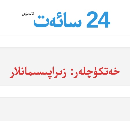
24 سائەت
ئالدىراش
خەتكۈچلەر:
زىراپىسىمانلار